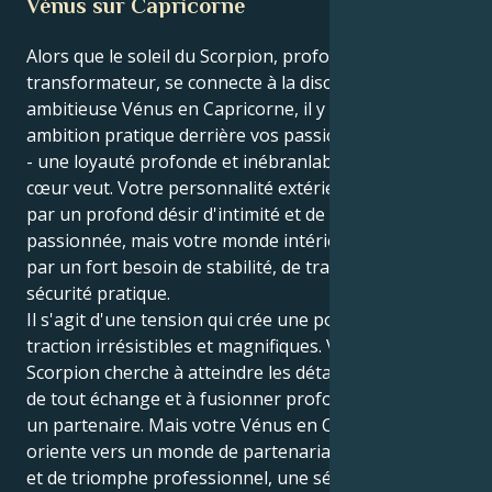
Vénus sur Capricorne
Alors que le soleil du Scorpion, profondément
transformateur, se connecte à la disciplinée et
ambitieuse Vénus en Capricorne, il y a une lourde
ambition pratique derrière vos passions maintenant
- une loyauté profonde et inébranlable à ce que le
cœur veut. Votre personnalité extérieure est motivée
par un profond désir d'intimité et de connexion
passionnée, mais votre monde intérieur est motivé
par un fort besoin de stabilité, de tradition, de
sécurité pratique.
Il s'agit d'une tension qui crée une poussée et une
traction irrésistibles et magnifiques. Votre soleil
Scorpion cherche à atteindre les détails émotionnels
de tout échange et à fusionner profondément avec
un partenaire. Mais votre Vénus en Capricorne vous
oriente vers un monde de partenariat à long terme
et de triomphe professionnel, une série