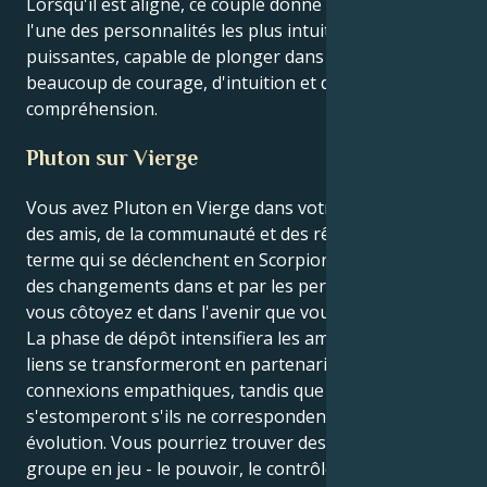
Lorsqu'il est aligné, ce couple donne naissance à
l'une des personnalités les plus intuitives et les plus
puissantes, capable de plonger dans la vie avec
beaucoup de courage, d'intuition et de
compréhension.
Pluton sur Vierge
Vous avez Pluton en Vierge dans votre 11e maison
des amis, de la communauté et des rêves à long
terme qui se déclenchent en Scorpion ! C'est la saison
des changements dans et par les personnes que
vous côtoyez et dans l'avenir que vous envisagez.
La phase de dépôt intensifiera les amitiés. Certains
liens se transformeront en partenariats solides et en
connexions empathiques, tandis que d'autres
s'estomperont s'ils ne correspondent plus à votre
évolution. Vous pourriez trouver des dynamiques de
groupe en jeu - le pouvoir, le contrôle ou la loyauté