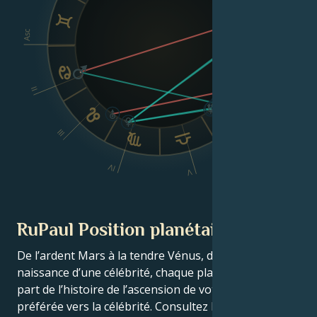
VIII
Asc
Dsc
II
VI
III
IV
V
RuPaul Position planétaire
De l’ardent Mars à la tendre Vénus, dans ce thème de
naissance d’une célébrité, chaque planète raconte sa
part de l’histoire de l’ascension de votre star
préférée vers la célébrité. Consultez le thème