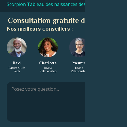
Scorpion Tableau des naissances des célébrités
Consultation gratuite d'astrologie
Nos meilleurs conseillers :
Ravi
Charlotte
Yasmin
Diana
Career & Life
Love &
Love &
Career & Life
Path
Relationship
Relationship
Path