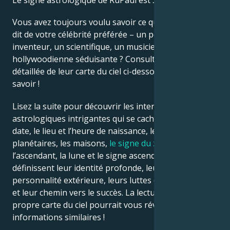
Le signe astrologique de RuPaul est Scorpion.
Vous avez toujours voulu savoir ce que l’astrologie
Français
dit de votre célébrité préférée – un politicien, un
inventeur, un scientifique, un musicien ou une star
hollywoodienne séduisante ? Consultez l’analyse
Português
détaillée de leur carte du ciel ci-dessous pour le
savoir !
العربية
Lisez la suite pour découvrir les interprétations
astrologiques intrigantes qui se cachent derrière la
日本語
date, le lieu et l’heure de naissance, les positions
planétaires, les maisons,
le signe du zodiaque
,
l’ascendant, la lune et le signe ascendant – qui
définissent leur identité profonde, leur ego, leur
personnalité extérieure, leurs luttes émotionnelles
et leur chemin vers le succès. La lecture de votre
propre carte du ciel pourrait vous révéler des
informations similaires !