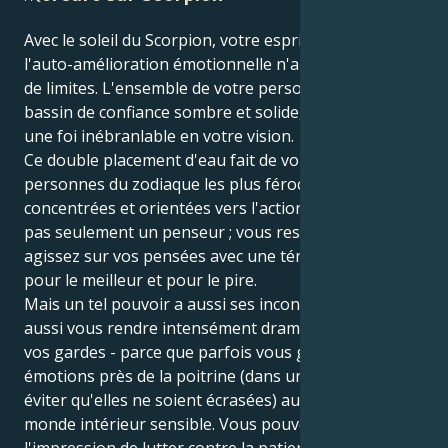
Avec le soleil du Scorpion, votre esprit est profond,
l'auto-amélioration émotionnelle n'a que peu ou pas
de limites. L'ensemble de votre personnalité est un
bassin de confiance sombre et solide, et vous avez
une foi inébranlable en votre vision.
Ce double placement d'eau fait de vous l'une des
personnes du zodiaque les plus férocement
concentrées et orientées vers l'action. Vous n'êtes
pas seulement un penseur ; vous ressentez et
agissez sur vos pensées avec une ténacité farouche,
pour le meilleur et pour le pire.
Mais un tel pouvoir a aussi ses inconvénients. Il peut
aussi vous rendre intensément dramatique et sur
vos gardes - parce que parfois vous gardez vos
émotions près de la poitrine (dans un effort pour
éviter qu'elles ne soient écrasées) autour de ce
monde intérieur sensible. Vous pouvez avoir
l'impression de lutter contre la patience