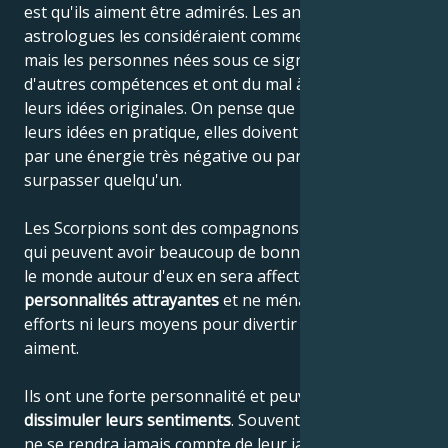
est qu'ils aiment être admirés. Les anciens
astrologues les considéraient comme des génies,
mais les personnes nées sous ce signe ont peu
d'autres compétences et ont du mal à concrétiser
leurs idées originales. On pense que pour mettre
leurs idées en pratique, elles doivent être animées
par une énergie très négative ou par le désir de
surpasser quelqu'un.
Les Scorpions sont des compagnons très charmants,
qui peuvent avoir beaucoup de bonnes idées et tout
le monde autour d'eux en sera affecté. Ils ont des
personnalités attrayantes
et ne ménagent pas leurs
efforts ni leurs moyens pour divertir les gens qu'ils
aiment.
Ils ont une forte personnalité et peuvent
habilement
dissimuler leurs sentiments
. Souvent, leur partenaire
ne se rendra jamais compte de leur jalousie et leurs