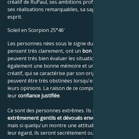
créatif de RuPaul, ses ambitions professionnelles,
ses réalisations remarquables, sa sagesse et son
esprit.
Soleil en Scorpion 25°46'
Les personnes nées sous le signe du Scorpion
pensent très clairement, ont un
bon jugement
et
peuvent très bien évaluer les situations. Elles ont
également une bonne mémoire et un esprit très
créatif, qui se caractérise par son originalité. Elles
peuvent être très obstinées lorsqu'elles défendent
leurs opinions. La raison de ce comportement est
leur
confiance justifiée
.
Ce sont des personnes extrêmes. Ils sont
extrêmement gentils et dévoués envers leurs amis
,
mais si quelqu'un montre une attitude négative à
leur égard, ils seront secrètement ou même