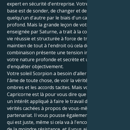
expert en sécurité d'entreprise. Votre instinct de
base est de sonder, de changer et de fusionner avec
quelqu'un d'autre par le biais d'un canal émotionnel
profond. Mais la grande leçon de votre vie,
enseignée par Saturne, a trait à la construction d'une
vie réussie et structurée à force de travail, et au
maintien de tout à l'endroit où cela doit être. Cette
combinaison présente une tension irrésistible entre
votre nature profonde et secrète et un désir urgent
d'enquêter objectivement.
Votre soleil Scorpion a besoin d'aller au cœur et à
l'âme de toute chose, de voir la vérité dans les
ombres et les accords tacites. Mais votre Saturne en
Capricorne est là pour vous dire que la sécurité exige
un intérêt appliqué à faire le travail d'affronter les
vérités cachées à propos de vous-même dans un
partenariat. Il vous pousse également à défendre ce
qui est juste, même si cela va à l'encontre de la voie
de la moindre résistance, et il vous aide à définir des