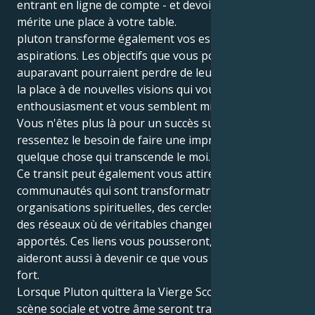
entrant en ligne de compte - et devoir déterminer qui
mérite une place à votre table.
pluton transforme également vos espoirs et vos
aspirations. Les objectifs que vous poursuiviez
auparavant pourraient perdre de leur éclat, laissant
la place à de nouvelles visions qui vous
enthousiasment et vous semblent mieux adaptées.
Vous n'êtes plus là pour un succès superficiel ; vous
ressentez le besoin de faire une impression durable,
quelque chose qui transcende le moi.
Ce transit peut également vous attirer dans des
communautés qui sont transformatrices - des
organisations spirituelles, des cercles d'activistes ou
des réseaux où de véritables changements sont
apportés. Ces liens vous pousseront, mais ils vous
aideront aussi à devenir ce que vous avez de plus
fort.
Lorsque Pluton quittera la Vierge Scorpion, votre
scène sociale et votre âme seront transformées.