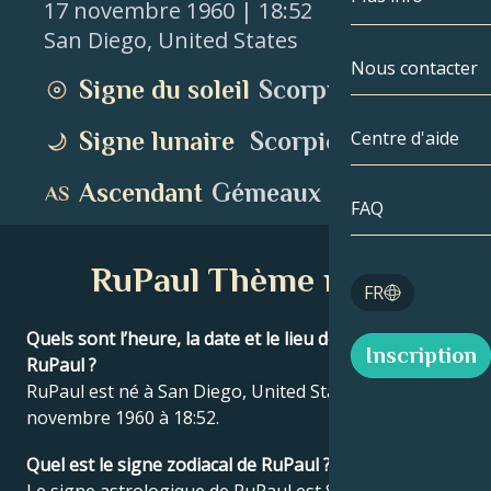
17 novembre 1960
| 18:52
San Diego
,
United States
Gémeaux
Par date
Compatibilité
Nous contacter
Signe du soleil
Scorpion
Cancer
AstroCartogr
Moonologie
Signe lunaire
Scorpion
Centre d'aide
Lion
Tarot
Ascendant
Gémeaux
Vierge
FAQ
Nombres angé
Balance
RuPaul Thème natal
Blog
FR
Scorpion
English
Quels sont l’heure, la date et le lieu de naissance de
Inscription
Sagittaire
RuPaul ?
RuPaul est né à San Diego, United States le 17
Español
novembre 1960 à 18:52.
Quel est le signe zodiacal de RuPaul ?
Deutsch