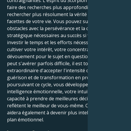
contraignantes. L'esprit du Scorpion vous incite à
faire des recherches plus approfondies et à
rechercher plus résolument la vérité dans toutes les
facettes de votre vie. Vous pouvez surmonter les
obstacles avec la persévérance et la compréhension
stratégique nécessaires au succès si vous êtes prêt à
investir le temps et les efforts nécessaires pour
cultiver votre intérêt, votre concentration et votre
dévouement pour le sujet en question. Même si cela
peut s'avérer parfois difficile, il est tout simplement
extraordinaire d'accepter l'intensité du processus de
guérison et de transformation en profondeur. En
poursuivant ce cycle, vous développerez votre
intelligence émotionnelle, votre intuition et votre
capacité à prendre de meilleures décisions qui
reflètent le meilleur de vous-même. Cet exercice vous
aidera également à devenir plus intelligent sur le
plan émotionnel.