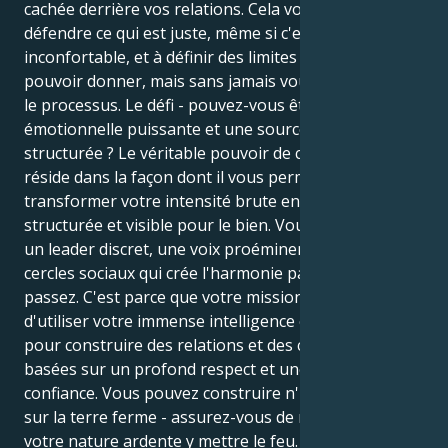
cachée derrière vos relations. Cela vous oblige à
défendre ce qui est juste, même si c'est
inconfortable, et à définir des limites claires afin de
pouvoir donner, mais sans jamais vous perdre dans
le processus. Le défi - pouvez-vous être une force
émotionnelle puissante et une source de justice
structurée ? Le véritable pouvoir de ce placement
réside dans la façon dont il vous permet de
transformer votre intensité brute en une force
structurée et visible pour le bien. Vous pouvez être
un leader discret, une voix proéminente dans vos
cercles sociaux qui crée l'harmonie partout où vous
passez. C'est parce que votre mission dans la vie sera
d'utiliser votre immense intelligence émotionnelle
pour construire des relations et des communautés
basées sur un profond respect et une grande
confiance. Vous pouvez construire n'importe quoi
sur la terre ferme - assurez-vous de ne jamais laisser
votre nature ardente y mettre le feu. Votre chemin