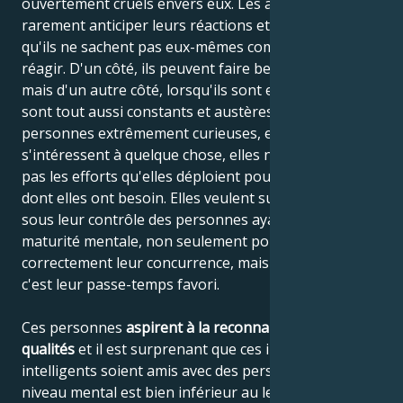
ouvertement cruels envers eux. Les autres peuvent
rarement anticiper leurs réactions et il est possible
qu'ils ne sachent pas eux-mêmes comment ils vont
réagir. D'un côté, ils peuvent faire beaucoup de bien,
mais d'un autre côté, lorsqu'ils sont en colère, ils
sont tout aussi constants et austères. Ce sont des
personnes extrêmement curieuses, et si elles
s'intéressent à quelque chose, elles ne regretteront
pas les efforts qu'elles déploient pour trouver ce
dont elles ont besoin. Elles veulent surtout avoir
sous leur contrôle des personnes ayant la même
maturité mentale, non seulement pour comprendre
correctement leur concurrence, mais aussi parce que
c'est leur passe-temps favori.
Ces personnes
aspirent à la reconnaissance de leurs
qualités
et il est surprenant que ces individus très
intelligents soient amis avec des personnes dont le
niveau mental est bien inférieur au leur. La raison en