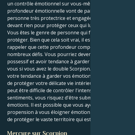
un contrôle émotionnel sur vous-même et votre
profondeur émotionnelle vont de pair. Vous êtes une
personne très protectrice et engagée qui ne recule
devant rien pour protéger ceux qui lui sont chers.
Vous êtes le genre de personne qui fera tout pour se
protéger. Bien que cela soit vrai, il est essentiel de se
rappeler que cette profondeur comporte de
nombreux défis. Vous pourriez devenir trop
possessif et avoir tendance à garder les choses pour
vous si vous avez le double Scorpion. Cela est dû à
votre tendance à garder vos émotions pour vous afin
de protéger votre délicate vie intérieure. Comme il
peut être difficile de contrôler l'intensité de vos
sentiments, vous risquez d'être submergé par vos
émotions. Il est possible que vous ayez une
propension à vous éloigner émotionnellement afin
de protéger le vaste territoire qui est en vous.
Mercure sur Scorpion