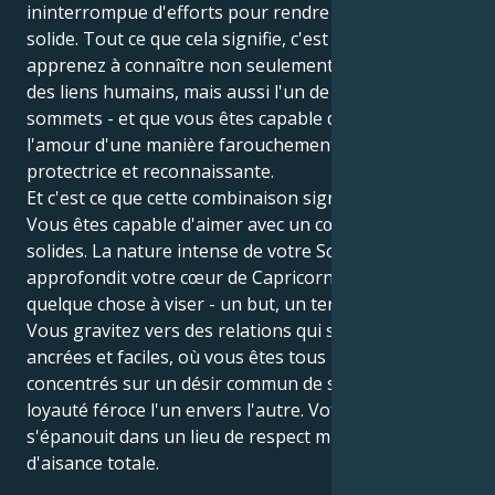
ininterrompue d'efforts pour rendre votre vie plus
solide. Tout ce que cela signifie, c'est que vous
apprenez à connaître non seulement les bas-fonds
des liens humains, mais aussi l'un de leurs plus hauts
sommets - et que vous êtes capable de montrer de
l'amour d'une manière farouchement inébranlable,
protectrice et reconnaissante.
Et c'est ce que cette combinaison signifie vraiment :
Vous êtes capable d'aimer avec un cœur et une tête
solides. La nature intense de votre Scorpion
approfondit votre cœur de Capricorne et lui donne
quelque chose à viser - un but, un terrain solide.
Vous gravitez vers des relations qui sont bien
ancrées et faciles, où vous êtes tous les deux
concentrés sur un désir commun de succès et une
loyauté féroce l'un envers l'autre. Votre amour
s'épanouit dans un lieu de respect mutuel et
d'aisance totale.