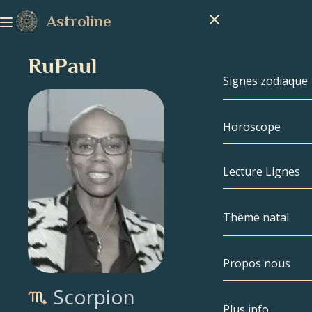
Astroline
RuPaul
Signes zodiaque
Horoscope
Signes zodiaq
Capricorne
Lecture Lignes
Verseau
Thème natal
Poissons
Propos nous
Thème natal
Bélier
Scorpion
Taureau
Célébrités
Plus info