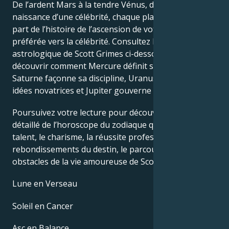
De l’ardent Mars à la tendre Vénus, dans ce thème de
naissance d’une célébrité, chaque planète raconte sa
part de l’histoire de l’ascension de votre star
préférée vers la célébrité. Consultez le thème
astrologique de Scott Grimes ci-dessous pour
découvrir comment Mercure définit son intellect,
Saturne façonne sa discipline, Uranus stimule ses
idées novatrices et Jupiter gouverne sa chance.
Poursuivez votre lecture pour découvrir le profil
détaillé de l’horoscope du zodiaque qui explique le
talent, le charisme, la réussite professionnelle, les
rebondissements du destin, le parcours de vie et les
obstacles de la vie amoureuse de Scott Grimes.
Lune en Verseau
Soleil en Cancer
Asc en Balance