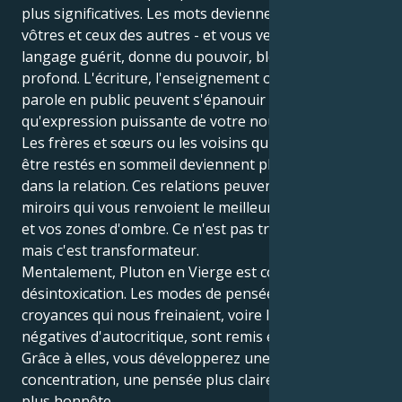
plus significatives. Les mots deviennent lourds - les
vôtres et ceux des autres - et vous verrez comment le
langage guérit, donne du pouvoir, blesse au plus
profond. L'écriture, l'enseignement ou la prise de
parole en public peuvent s'épanouir en tant
qu'expression puissante de votre nouvelle voix.
Les frères et sœurs ou les voisins qui étaient peut-
être restés en sommeil deviennent plus prononcés
dans la relation. Ces relations peuvent être des
miroirs qui vous renvoient le meilleur de vous-même
et vos zones d'ombre. Ce n'est pas très confortable,
mais c'est transformateur.
Mentalement, Pluton en Vierge est comme une
désintoxication. Les modes de pensée obsolètes, les
croyances qui nous freinaient, voire les habitudes
négatives d'autocritique, sont remis en question.
Grâce à elles, vous développerez une plus grande
concentration, une pensée plus claire et un discours
plus honnête.