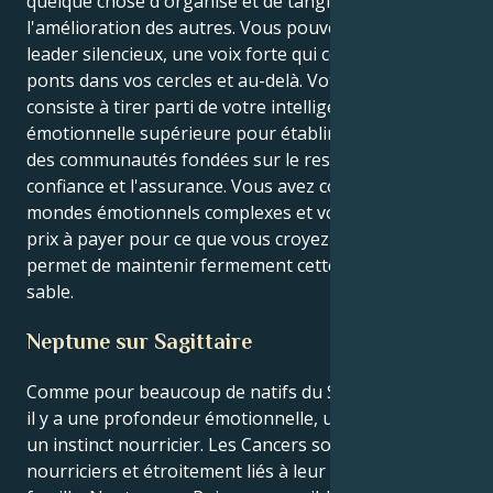
quelque chose d'organisé et de tangible pour
l'amélioration des autres. Vous pouvez être un
leader silencieux, une voix forte qui construit des
ponts dans vos cercles et au-delà. Votre tâche
consiste à tirer parti de votre intelligence
émotionnelle supérieure pour établir des relations et
des communautés fondées sur le respect, la
confiance et l'assurance. Vous avez connu ces
mondes émotionnels complexes et vous savez que le
prix à payer pour ce que vous croyez être juste... vous
permet de maintenir fermement cette ligne dans le
sable.
Neptune sur Sagittaire
Comme pour beaucoup de natifs du Soleil du Cancer,
il y a une profondeur émotionnelle, une intuition et
un instinct nourricier. Les Cancers sont empathiques,
nourriciers et étroitement liés à leur foyer et à leur