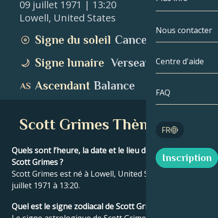
09 juillet 1971
| 13:20
Lowell
,
United States
Gémeaux
Par date
Compatibilité
Nous contacter
Signe du soleil
Cancer
Cancer
AstroCartogr
Moonologie
Signe lunaire
Verseau
Centre d'aide
Lion
Tarot
Ascendant
Balance
Vierge
FAQ
Nombres angé
Balance
Scott Grimes Thème natal
Blog
FR
Scorpion
English
Quels sont l’heure, la date et le lieu de naissance de
Inscription
Sagittaire
Scott Grimes ?
Scott Grimes est né à Lowell, United States le 09
Español
juillet 1971 à 13:20.
Quel est le signe zodiacal de Scott Grimes ?
Deutsch