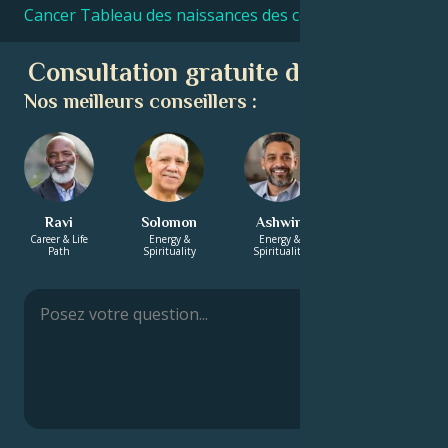
Cancer Tableau des naissances des célébrités
Consultation gratuite d'astrologie
Nos meilleurs conseillers :
Ravi
Solomon
Ashwin
Diana
Career & Life
Energy &
Energy &
Career & Life
Path
Spirituality
Spirituality
Path