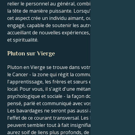
relier le personnel au général, combinant le cœur et
la tête de manière puissante. Lorsqu'il est équilibré,
cet aspect crée un individu aimant, ouvert d'esprit et
engagé, capable de soutenir les autres tout en
accueillant de nouvelles expériences, connaissances
et spiritualité.
Pluton sur Vierge
Pluton en Vierge se trouve dans votre 3ème maison,
le Cancer - la zone qui régit la communication,
l'apprentissage, les frères et sœurs et tout ce qui est
local. Pour vous, il s'agit d'une métamorphose
psychologique et sociale - la façon dont vous avez
pensé, parlé et communiqué avec vos proches.
Les bavardages ne seront pas aussi aérés sous
l'effet de ce courant transversal. Les bavardages
peuvent sembler tout à fait insignifiants, et vous
aurez soif de liens plus profonds, de conversations