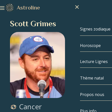
Astroline
Scott Grimes
Signes zodiaque
Horoscope
Signes zodiaq
Capricorne
Lecture Lignes
Verseau
Thème natal
Poissons
Propos nous
Thème natal
Bélier
Cancer
Taureau
Célébrités
Plus info