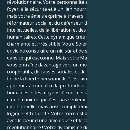
révolutionnaire. Votre personnalité aspire à un
foyer, à la sécurité et à un lien nourricier profond,
mais votre âme s'exprime à travers l'archétype du
réformateur social et du défenseur des libertés
intellectuelles, de la libération et des idéaux
humanitaires. Cette dynamique crée une attraction
charmante et irrésistible. Votre Soleil du Cancer a
envie de construire un nid sûr et de se sentir à l'aise
dans ce qui est connu. Mais votre Mars en Verseau
vous entraîne davantage vers un monde d'efforts
coopératifs, de causes sociales et de poursuite sans
fin de la liberté personnelle. C'est ainsi que vous
apprenez à connaître la profondeur des émotions
humaines et les moyens d'exprimer votre énergie
d'une manière qui n'est pas seulement non
émotionnelle, mais aussi complètement détachée,
logique et futuriste. Votre force est de pouvoir aimer
avec le cœur d'une âme douce et le courage d'un
révolutionnaire ! Votre dynamisme de Verseau donne