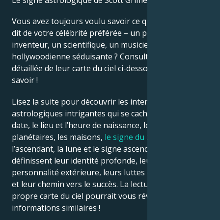
Le signe astrologique de Scott Grimes est Cancer.
Vous avez toujours voulu savoir ce que l’astrologie
Français
dit de votre célébrité préférée – un politicien, un
inventeur, un scientifique, un musicien ou une star
hollywoodienne séduisante ? Consultez l’analyse
Português
détaillée de leur carte du ciel ci-dessous pour le
savoir !
العربية
Lisez la suite pour découvrir les interprétations
astrologiques intrigantes qui se cachent derrière la
日本語
date, le lieu et l’heure de naissance, les positions
planétaires, les maisons,
le signe du zodiaque
,
l’ascendant, la lune et le signe ascendant – qui
définissent leur identité profonde, leur ego, leur
personnalité extérieure, leurs luttes émotionnelles
et leur chemin vers le succès. La lecture de votre
propre carte du ciel pourrait vous révéler des
informations similaires !