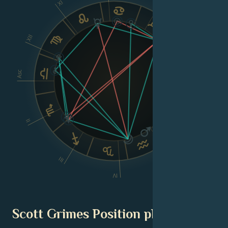
IX
XI
XII
VIII
Asc
Dsc
II
VI
V
III
IV
Scott Grimes Position planétaire