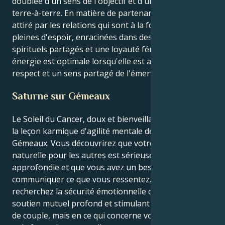
doublée d'un sens de l'objectif et d'un caractère
terre-à-terre. En matière de partenariat, vous êtes
attiré par les relations qui sont à la fois expansives et
pleines d'espoir, enracinées dans des idéaux
spirituels partagés et une loyauté féroce. Votre
énergie est optimale lorsqu'elle est alimentée par le
respect et un sens partagé de l'émerveillement.
Saturne sur Gémeaux
Le Soleil du Cancer, doux et bienveillant, s'oppose à
la leçon karmique d'agilité mentale de Saturne en
Gémeaux. Vous découvrirez que votre attention
naturelle pour les autres est sérieusement
approfondie et que vous avez un besoin intense de
communiquer ce que vous ressentez. Vous
recherchez la sécurité émotionnelle d'une part et un
soutien mutuel profond et stimulant pour votre vie
de couple, mais en ce qui concerne votre motivation