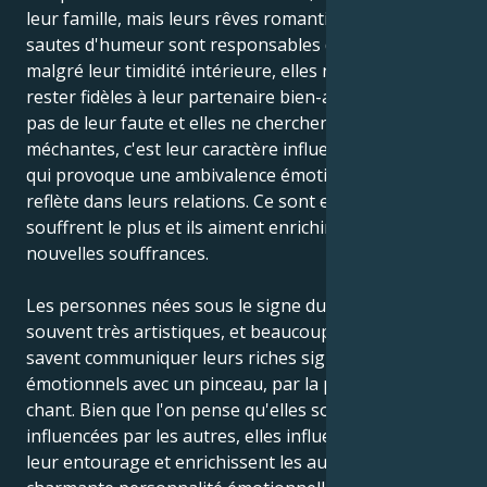
leur famille, mais leurs rêves romantiques et leurs
sautes d'humeur sont responsables du fait que,
malgré leur timidité intérieure, elles ne peuvent pas
rester fidèles à leur partenaire bien-aimé. Ce n'est
pas de leur faute et elles ne cherchent pas à être
méchantes, c'est leur caractère influencé par la Lune
qui provoque une ambivalence émotionnelle qui se
reflète dans leurs relations. Ce sont eux qui en
souffrent le plus et ils aiment enrichir leur âme de
nouvelles souffrances.
Les personnes nées sous le signe du Cancer sont
souvent très artistiques, et beaucoup d'entre elles
savent communiquer leurs riches signaux
émotionnels avec un pinceau, par la parole ou par le
chant. Bien que l'on pense qu'elles sont facilement
influencées par les autres, elles influencent en fait
leur entourage et enrichissent les autres de leur