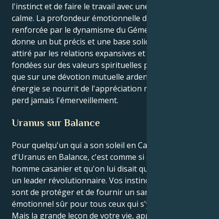
l'instinct et de faire le travail avec une résolution
calme. La profondeur émotionnelle du Cancer est
renforcée par le dynamisme du Gémeaux, qui lui
donne un but précis et une base solide. Vous êtes
attiré par les relations expansives et optimistes,
fondées sur des valeurs spirituelles partagées ainsi
que sur une dévotion mutuelle ardente. Votre
énergie se nourrit de l'appréciation mutuelle et ne
perd jamais l'émerveillement.
Uranus sur Balance
Pour quelqu'un qui a son soleil en Cancer au carré
d'Uranus en Balance, c'est comme si on prenait un
homme casanier et qu'on lui disait qu'il devait devenir
un leader révolutionnaire. Vos instincts primaires
sont de protéger et de fournir un sanctuaire
émotionnel sûr pour tous ceux qui s'y sentent aimés.
Mais la grande leçon de votre vie, apportée par