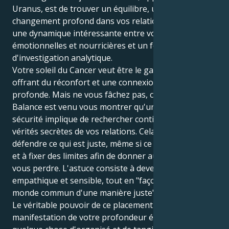
Uranus, est de trouver un équilibre, une base et un
changement profond dans vos relations. Cela crée
une dynamique intéressante entre vos sensibilités
émotionnelles et nourricières et un fort désir
d'investigation analytique.
Votre soleil du Cancer veut être le gardien discret,
offrant du réconfort et une connexion émotionnelle
profonde. Mais ne vous fâchez pas, car Uranus en
Balance est venu vous montrer qu'une véritable
sécurité implique de rechercher continuellement les
vérités secrètes de vos relations. Cela vous oblige à
défendre ce qui est juste, même si ce n'est pas facile,
et à fixer des limites afin de donner aux autres sans
vous perdre. L'astuce consiste à devenir une âme
empathique et sensible, tout en "façonnant notre
monde commun d'une manière juste", a-t-il déclaré.
Le véritable pouvoir de ce placement réside dans la
manifestation de votre profondeur émotionnelle en