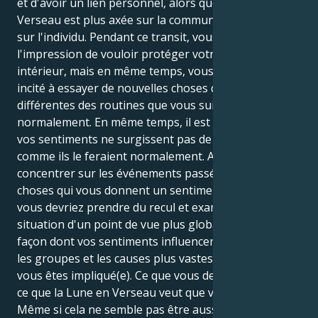
et d'avoir un lien personnel, alors que l'énergie du
Verseau est plus axée sur la communauté et moins
sur l'individu. Pendant ce transit, vous pouvez avoir
l'impression de vouloir protéger votre monde
intérieur, mais en même temps, vous pourriez être
incité à essayer de nouvelles choses qui sont
différentes des routines que vous suivez
normalement. En même temps, il est possible que
vos sentiments ne surgissent pas de nulle part
comme ils le feraient normalement. Au lieu de vous
concentrer sur les événements passés ou sur les
choses qui vous donnent un sentiment de sécurité,
vous devriez prendre du recul et examiner la
situation d'un point de vue plus global. Considérez la
façon dont vos sentiments influencent les relations,
les groupes et les causes plus vastes dans lesquels
vous êtes impliqué(e). Ce que vous devriez faire, c'est
ce que la Lune en Verseau veut que vous fassiez.
Même si cela ne semble pas être aussi confortable