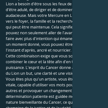
Lion a besoin d'être sous les feux de la rampe et
d'être adulé, de diriger et de dominer avec une force
audacieuse. Mais votre Mercure en Lion vous pousse
vers le foyer, la famille et la recherche d'une vérité
qui peut être maintenue. Cela signifie que vous
pouvez non seulement aller de l'avant, mais aussi le
faire avec plus d'intention qui émane de l'intérieur. À
un moment donné, vous pouvez être autoritaire et,
l'instant d'après, ancré et nourricier.
Cette combinaison exige que vous soyez capable de
combiner le cœur et la tête afin d'en tirer toute la
puissance. L'esprit du Cancer donne à la théâtralité
du Lion un but, une clarté et une vision profonds.
Vous êtes plus qu'un artiste, vous êtes une présence
vitale, capable d'utiliser vos mots pour inspirer les
autres et provoquer un changement durable. Votre
détermination patiente est guidée moralement par la
nature bienveillante du Cancer, ce qui fait de vous un
champion de la justice et de la vérité.