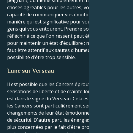
peignant, ou même simplement en faisant des
choses agréables pour les autres, vous avez la
capacité de communiquer vos émotions d'une
manière qui est significative pour vous et pour les
gens qui vous entourent. Prendre soin de soi et
réfléchir à ce que l'on ressent peut être bénéfique
pour maintenir un état d'équilibre ; néanmoins, il
faut être attentif aux sautes d'humeur et à la
possibilité d'être trop sensible.
Lune sur Verseau
Il est possible que les Cancers éprouvent à la fois des
sensations de liberté et de crainte lorsque la Lune
est dans le signe du Verseau. Cela est dû au fait que
les Cancers sont particulièrement sensibles aux
changements de leur état émotionnel et au besoin
de sécurité. D'autre part, les énergies du Cancer sont
plus concernées par le fait d'être proche des autres