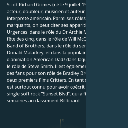
Scott Richard Grimes (né le 9 juillet 1971) est un
acteur, doubleur, musicien et auteur-compositeur-
interprète américain. Parmi ses rôles les plus
marquants, on peut citer ses apparitions dans
Urgences, dans le rôle du Dr Archie Morris, dans La
fête des cinq, dans le rôle de Will McCorkle, dans
Band of Brothers, dans le rôle du sergent technique
Donald Malarkey, et dans la populaire sitcom
d'animation American Dad ! dans laquelle il interprète
le rôle de Steve Smith. Il est également bien connu
des fans pour son rôle de Bradley Brown dans les
deux premiers films Critters. En tant que chanteur, il
est surtout connu pour avoir coécrit et interprété le
single soft rock "Sunset Blvd", qui a figuré plusieurs
semaines au classement Billboard.
X