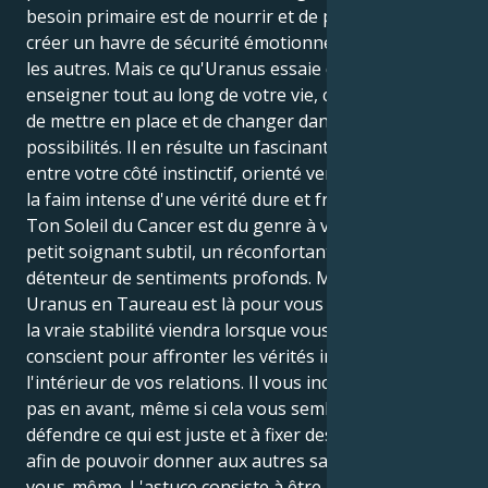
besoin primaire est de nourrir et de protéger, de
créer un havre de sécurité émotionnelle pour tous
les autres. Mais ce qu'Uranus essaie de vous
enseigner tout au long de votre vie, c'est d'équilibrer,
de mettre en place et de changer dans ce domaine de
possibilités. Il en résulte un fascinant bras de fer
entre votre côté instinctif, orienté vers l'attention, et
la faim intense d'une vérité dure et froide.
Ton Soleil du Cancer est du genre à vouloir être un
petit soignant subtil, un réconfortant et un
détenteur de sentiments profonds. Mais votre
Uranus en Taureau est là pour vous faire savoir que
la vraie stabilité viendra lorsque vous ferez un effort
conscient pour affronter les vérités inconfortables à
l'intérieur de vos relations. Il vous incite à faire un
pas en avant, même si cela vous semble gênant, à
défendre ce qui est juste et à fixer des limites claires
afin de pouvoir donner aux autres sans vous perdre
vous-même. L'astuce consiste à être à la fois un