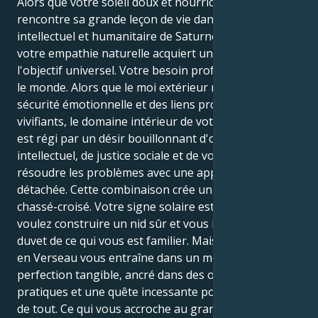
Alors que votre soleil doux et nourricier du Cancer
rencontre sa grande leçon de vie dans le domaine
intellectuel et humanitaire de Saturne en Verseau,
votre empathie naturelle acquiert un sens de
l'objectif universel. Votre besoin profond de réparer
le monde. Alors que le moi extérieur recherche la
sécurité émotionnelle et des liens profonds et
vivifiants, le domaine intérieur de votre motivation
est régi par un désir bouillonnant d'ordre
intellectuel, de justice sociale et de volonté de
résoudre les problèmes avec une approche froide et
détachée. Cette combinaison crée un magnifique
chassé-croisé. Votre signe solaire est le Cancer. Vous
voulez construire un nid sûr et vous blottir dans le
duvet de ce qui vous est familier. Mais votre Saturne
en Verseau vous entraîne dans un monde de
perfection tangible, ancré dans des objectifs
pratiques et une quête incessante pour aller au cœur
de tout. Ce qui vous accroche au grand plongeon