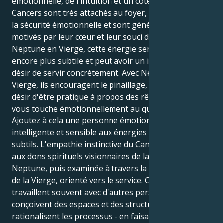
émotionnelle, de l'intuition et un côté nourricier. Les
Cancers sont très attachés au foyer, à la famille et à
la sécurité émotionnelle et sont généralement
motivés par leur cœur et leur souci des autres. Avec
Neptune en Vierge, cette énergie sensible devient
encore plus subtile et peut avoir un idéalisme et un
désir de servir concrètement. Avec Neptune en
Vierge, ils encouragent le pinaillage, l'analyse et le
désir d'être pratique à propos des rêves ou de ce qui
vous touche émotionnellement au quotidien.
Ajoutez à cela une personne émotionnellement
intelligente et sensible aux énergies et modèles
subtils. L'empathie instinctive du Cancer est associée
aux dons spirituels visionnaires de la sensibilité de
Neptune, puis examinée à travers la lentille du cœur
de la Vierge, orienté vers le service. Ces personnes
travaillent souvent avec d'autres personnes,
conçoivent des espaces et des structures, ou
rationalisent les processus - en faisant preuve