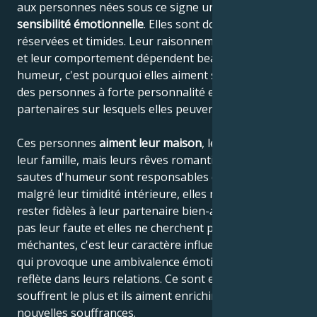
aux personnes nées sous ce signe une grande
sensibilité émotionnelle
. Elles sont donc souvent
réservées et timides. Leur raisonnement, leur pensée
et leur comportement dépendent beaucoup de leur
humeur, c'est pourquoi elles aiment s'appuyer sur
des personnes à forte personnalité et choisir des
partenaires sur lesquels elles peuvent s'appuyer.
Ces personnes
aiment leur maison
, leurs parents et
leur famille, mais leurs rêves romantiques et leurs
sautes d'humeur sont responsables du fait que,
malgré leur timidité intérieure, elles ne peuvent pas
rester fidèles à leur partenaire bien-aimé. Ce n'est
pas leur faute et elles ne cherchent pas à être
méchantes, c'est leur caractère influencé par la Lune
qui provoque une ambivalence émotionnelle qui se
reflète dans leurs relations. Ce sont eux qui en
souffrent le plus et ils aiment enrichir leur âme de
nouvelles souffrances.