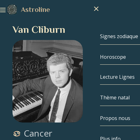
Astroline
Van Cliburn
Signes zodiaque
Horoscope
Signes zodiaq
Capricorne
Lecture Lignes
Verseau
Thème natal
Poissons
Propos nous
Thème natal
Bélier
Cancer
Taureau
Célébrités
Plus info