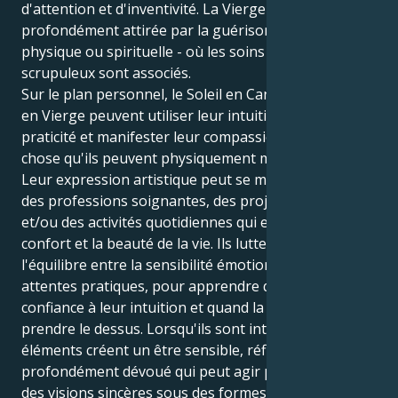
d'attention et d'inventivité. La Vierge pourrait être
profondément attirée par la guérison - émotionnelle,
physique ou spirituelle - où les soins et les détails
scrupuleux sont associés.
Sur le plan personnel, le Soleil en Cancer et Neptune
en Vierge peuvent utiliser leur intuition par souci de
praticité et manifester leur compassion en quelque
chose qu'ils peuvent physiquement mettre en œuvre.
Leur expression artistique peut se manifester dans
des professions soignantes, des projets créatifs
et/ou des activités quotidiennes qui entourent le
confort et la beauté de la vie. Ils luttent pour trouver
l'équilibre entre la sensibilité émotionnelle et les
attentes pratiques, pour apprendre quand faire
confiance à leur intuition et quand la fermeté doit
prendre le dessus. Lorsqu'ils sont intégrés, ces deux
éléments créent un être sensible, réfléchi et
profondément dévoué qui peut agir pour manifester
des visions sincères sous des formes significatives.