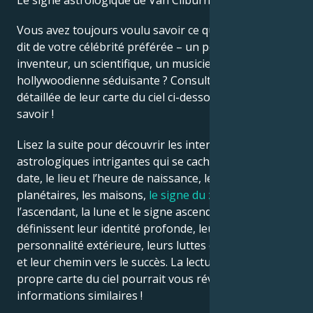
Le signe astrologique de Van Cliburn est Cancer.
Vous avez toujours voulu savoir ce que l’astrologie
Français
dit de votre célébrité préférée – un politicien, un
inventeur, un scientifique, un musicien ou une star
hollywoodienne séduisante ? Consultez l’analyse
Português
détaillée de leur carte du ciel ci-dessous pour le
savoir !
العربية
Lisez la suite pour découvrir les interprétations
astrologiques intrigantes qui se cachent derrière la
日本語
date, le lieu et l’heure de naissance, les positions
planétaires, les maisons,
le signe du zodiaque
,
l’ascendant, la lune et le signe ascendant – qui
définissent leur identité profonde, leur ego, leur
personnalité extérieure, leurs luttes émotionnelles
et leur chemin vers le succès. La lecture de votre
propre carte du ciel pourrait vous révéler des
informations similaires !