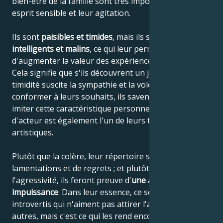
bien-être de la famille sont très importants pour leur
esprit sensible et leur agitation.
Ils sont
paisibles et timides
, mais ils sont aussi
très
intelligents et malins
, ce qui leur permet
d'augmenter la valeur des expériences accumulées.
Cela signifie que s'ils découvrent un jour que leur
timidité suscite la sympathie et la volonté de se
conformer à leurs souhaits, ils savent comment
imiter cette caractéristique personnelle, car le jeu
d'acteur est également l'un de leurs talents
artistiques.
Plutôt que la colère, leur répertoire se compose de
lamentations et de regrets ; et plutôt que de
l'agressivité, ils feront preuve d'
une agréable
impuissance
. Dans leur essence, ce sont des
introvertis qui n'aiment pas attirer l'attention des
autres, mais c'est ce qui les rend encore plus