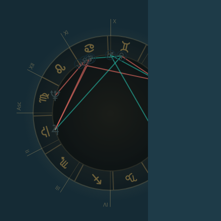
X
XI
IX
XII
VIII
Asc
Dsc
II
VI
III
V
IV