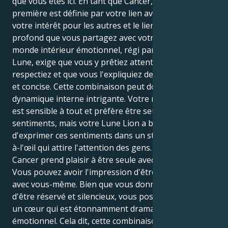
que vous êtes ici. En tant que Cancer, votre identité
première est définie par votre lien avec votre maison,
votre intérêt pour les autres et le lien émotionnel
profond que vous partagez avec votre famille. Votre
monde intérieur émotionnel, régi par le Lion et la
Lune, exige que vous y prêtiez attention, que vous le
respectiez et que vous l'expliquiez de manière claire
et concise. Cette combinaison peut donner lieu à une
dynamique interne intrigante. Votre nature Cancer
est sensible à tout et préfère être seule avec ses
sentiments, mais votre Lune Lion a besoin
d'exprimer ces sentiments dans un style fort et tape-
à-l'œil qui attire l'attention des gens. Votre nature
Cancer prend plaisir à être seule avec ses sentiments.
Vous pouvez avoir l'impression d'être en désaccord
avec vous-même. Bien que vous donniez l'impression
d'être réservé et silencieux, vous possédez en réalité
un cœur qui est étonnamment dramatique et
émotionnel. Cela dit, cette combinaison est