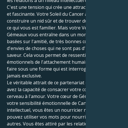
les relations à un niveau intellectuel ou léger.
C'est une tension qui crée une attraction magnifique
et fascinante. Votre Soleil du Cancer a envie de
construire un nid sûr et de trouver du réconfort dans
ce qui vous est familier. Mais votre Vénus en
Gémeaux vous entraîne dans un monde de relations
basées sur l'amitié, de très bonnes conversations et
d'envies de choses qui ne sont pas d'une seule
saveur. Cela vous permet de ressentir les sommets
émotionnels de l'attachement humain, mais de le
faire sous une forme qui est interrogative, flexible et
jamais exclusive.
Le véritable attrait de ce partenariat est que vous
avez la capacité de consacrer votre cœur et votre
cerveau à l'amour. Votre cœur de Gémeaux donne à
votre sensibilité émotionnelle de Cancer un but
intellectuel, vous êtes un nourricier naturel et
pouvez utiliser vos mots pour nourrir l'âme des
autres. Vous êtes attiré par les relations qui pétillent