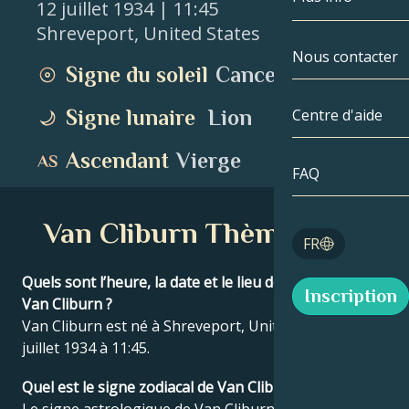
12 juillet 1934
| 11:45
Shreveport
,
United States
Gémeaux
Par date
Compatibilité
Nous contacter
Signe du soleil
Cancer
Cancer
AstroCartogr
Moonologie
Signe lunaire
Lion
Centre d'aide
Lion
Tarot
Ascendant
Vierge
Vierge
FAQ
Nombres angé
Balance
Van Cliburn Thème natal
Blog
FR
Scorpion
English
Quels sont l’heure, la date et le lieu de naissance de
Inscription
Sagittaire
Van Cliburn ?
Van Cliburn est né à Shreveport, United States le 12
Español
juillet 1934 à 11:45.
Quel est le signe zodiacal de Van Cliburn ?
Deutsch