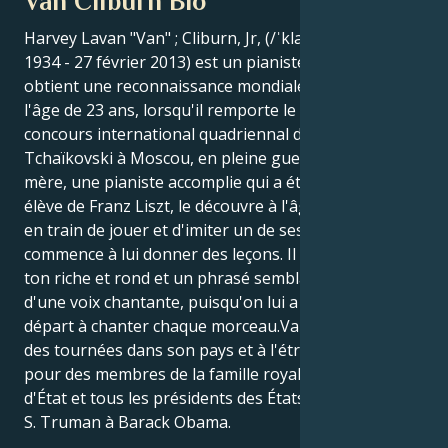
Van Cliburn Bio
Harvey Lavan "Van" ; Cliburn, Jr, (/ˈklaɪbɜrn/ ; 12 juillet
1934 - 27 février 2013) est un pianiste américain qui
obtient une reconnaissance mondiale en 1958, à
l'âge de 23 ans, lorsqu'il remporte le premier
concours international quadriennal de piano
Tchaïkovski à Moscou, en pleine guerre froide.Sa
mère, une pianiste accomplie qui a étudié avec un
élève de Franz Liszt, le découvre à l'âge de trois ans
en train de jouer et d'imiter un de ses élèves. Elle
commence à lui donner des leçons. Il a développé un
ton riche et rond et un phrasé semblable à celui
d'une voix chantante, puisqu'on lui a appris dès le
départ à chanter chaque morceau.Van Cliburn a fait
des tournées dans son pays et à l'étranger. Il a joué
pour des membres de la famille royale, des chefs
d'État et tous les présidents des États-Unis, de Harry
S. Truman à Barack Obama.