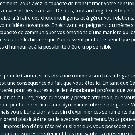
moment. Vous avez la capacité de transformer votre sensibili
os envies et de vos désirs. De plus, tout au long de cette pér
aidera à faire des choix intelligents et à gérer vos relations. 
avoir d'idées novatrices. En écrivant, en peignant, ou même 
 capacité de communiquer vos émotions d'une manière qui est
soi et réfléchir à ce que l'on ressent peut être bénéfique po
es d'humeur et à la possibilité d'être trop sensible.
on pour le Cancer, vous êtes une combinaison très intrigant
est une conséquence du fait que vous êtes ici. En tant que Ca
intérêt pour les autres et le lien émotionnel profond que vou
ion et la Lune, exige que vous y prêtiez attention, que vous 
ison peut donner lieu à une dynamique interne intrigante. V
mais votre Lune Lion a besoin d'exprimer ces sentiments dans 
r prend plaisir à être seule avec ses sentiments. Vous pouve
'impression d'être réservé et silencieux, vous possédez e
te combinaison est également très puissante. La présence de