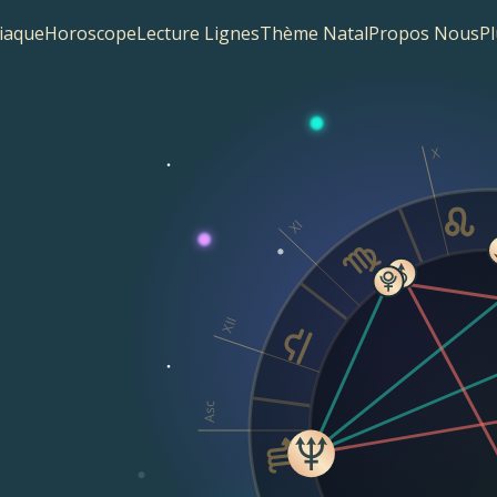
iaque
Horoscope
Lecture Lignes
Thème Natal
Propos Nous
Pl
X
XI
XII
Asc