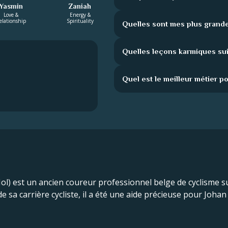
Yasmin
Zaniah
Love &
Energy &
elationship
Spirituality
Quelles sont mes plus grande
Quelles leçons karmiques su
Quel est le meilleur métier p
 Mol) est un ancien coureur professionnel belge de cyclisme su
de sa carrière cycliste, il a été une aide précieuse pour Joh