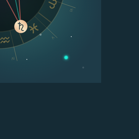
VI
V
IV