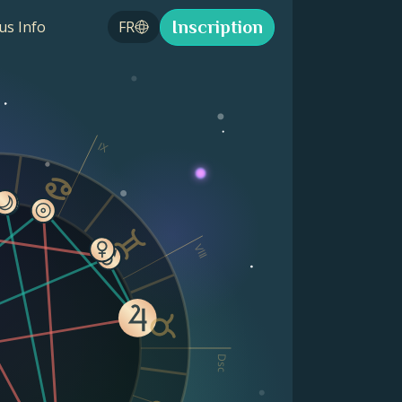
Inscription
us Info
FR
IX
VIII
Dsc