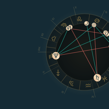
X
IX
XI
XII
Asc
II
III
IV