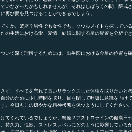
していなかったかもしれませんが、それはしばらくの間、醸成
ぐに再び愛を見つけることができるでしょう。
しですか、蟹座？男性でも女性でも、ソウルメイトを探してい
なたの生活における愛、愛情、結婚に関する星の配置を分析で
。
について深く理解するためには、出生図における金星の位置を
起きず、すべてを忘れて長いリラックスした休暇を取りたいと
は自分のために少し時間を取り、目を閉じて呼吸に意識を向け
ます。今日もこの穏やかな精神状態を保つようにしてください
かけてくれているでしょうか、蟹座？アストロラインの健康日
力、持久力、性欲、ストレスレベルにどのように影響している
わせ、占星術に基づいた睡眠、ウェルネス、セルフケア、栄養