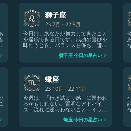
獅子座
23 7月 - 22 8月
あ
今日は、あなたが努力してきたこと
る
を達成できる日です。成功の喜びを
し
味わうとき、バランスを保ち、謙虚
も
でいることを忘れないでください。
獅子座 今日の星占い
情
勝利を祝いつつも、傲慢さが将来の
寛
成功の妨げにならないように。
足
し
蠍座
23 10月 - 22 11月
か
今週は、「行き詰まり感」に襲われ
に
るかもしれない。賢明なアドバイ
は
ス：流れに逆らわないこと。イライ
ラが募るばかりです。それよりも、
蠍座 今日の星占い
を
今の課題から一歩引いて、宇宙があ
る
なたに教えようとしていることに集