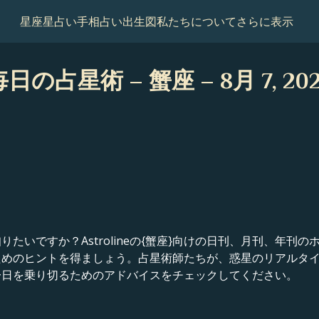
星座
星占い
手相占い
出生図
私たちについて
さらに表示
日の占星術 – 蟹座 – 8月 7, 20
たいですか？Astrolineの{蟹座}向けの日刊、月刊、年刊
ためのヒントを得ましょう。占星術師たちが、惑星のリアルタ
一日を乗り切るためのアドバイスをチェックしてください。