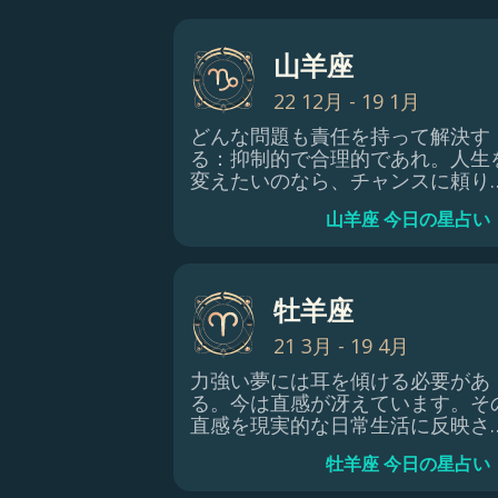
山羊座
22 12月 - 19 1月
どんな問題も責任を持って解決す
る：抑制的で合理的であれ。人生
変えたいのなら、チャンスに頼り
さい。あなたは思っている以上に
山羊座 今日の星占い
情的で決断力があり、エネルギー
正しい方向に送るだけでいいので
す。明らかに、運命のサインや手
かりにもっと注意を払うべきです
牡羊座
あなたの人生に特別なことが起こ
なくても、起こりうる変化に備え
21 3月 - 19 4月
価値はあります。
力強い夢には耳を傾ける必要があ
る。今は直感が冴えています。そ
直感を現実的な日常生活に反映さ
る方法があるかどうか見極める必
牡羊座 今日の星占い
がある。本物と偽物を見分けるこ
を学んでください。