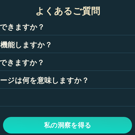
を
中しましょう。覚えておいてほしい
のは、物事が顕在化するには少し時
よくあるご質問
間がかかるということ。神のタイミ
ングの法則を信じてください。物事
は、今この瞬間にあなたが想像して
認できますか？
いる以上にうまくいくでしょう。
年月日を入力してプロフィールを作成します。その後、あな
に機能しますか？
。
、出生図データに基づいています。太陽星座、月星座、アセ
できますか？
測ではなく、ガイダンスとして使用することを目的とし
ージは何を意味しますか？
きがあなたの日常生活、人間関係、健康、キャリアにど
パーセンテージは、特定の人生側面におけるその日の惑星の
％の場合、今日はロマンチックな機会に恵まれている可能
度を保証できる星占いはないと考えています。ただし、可能
ーと占星術師の専門知識に依存しています。
私の洞察を得る