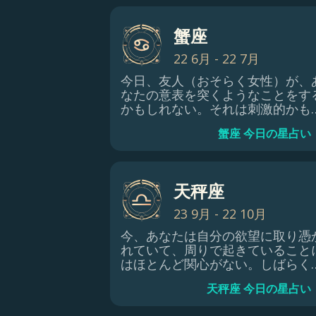
蟹座
22 6月 - 22 7月
今日、友人（おそらく女性）が、
なたの意表を突くようなことをす
かもしれない。それは刺激的かも
れないし、あなたの足を止めるか
蟹座 今日の星占い
しれない。もしかしたら、新しい
報があなたを刺激して、他の人に
大になったり、募金活動や自分の
跡を残す手助けをしてくれるかも
天秤座
れません 。
23 9月 - 22 10月
今、あなたは自分の欲望に取り憑
れていて、周りで起きていること
はほとんど関心がない。しばらく
このままにしておきましょう。星
天秤座 今日の星占い
は、不動産に関することで、幸運
約束します。最初はトラブルがあ