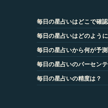
かもしれませんが、結果はあなた
満足させるでしょう。
毎日の星占いはどこで確
Astrolineアプリを開き、生
毎日の星占いはどのよう
タブにあなたの星占いを表示します
Astrolineの毎日の星占いは
毎日の星占いから何が予測
ます。
占星術の毎日の星占いは、一連の予
毎日の星占いのパーセンテ
することはできませんが、惑星の動
します。
Astrolineの毎日の星占いの
毎日の星占いの精度は？
す。たとえば、今日の恋愛運が90
Astrolineでは、100％の精
めに、インテリジェントテクノロジ