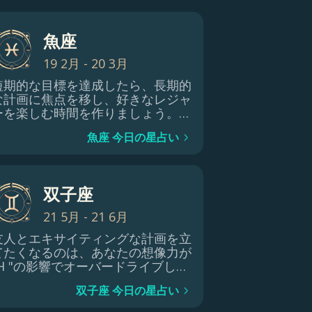
魚座
19 2月 - 20 3月
短期的な目標を達成したら、長期的
な計画に焦点を移し、好きなレジャ
ーを楽しむ時間を作りましょう。夜
は家族と一緒にリラックスして、充
魚座 今日の星占い
実した時間を過ごしましょう。
双子座
21 5月 - 21 6月
友人とエキサイティングな計画を立
てたくなるのは、あなたの想像力が
"H "の影響でオーバードライブして
いるから。知的エネルギーが持続し
双子座 今日の星占い
ている間は、この創造的な爆発を楽
しんでください。