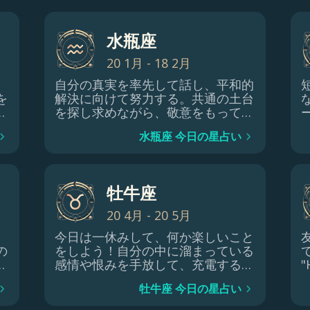
水瓶座
20 1月 - 18 2月
自分の真実を率先して話し、平和的
を
解決に向けて努力する。共通の土台
な
を探し求めながら、敬意をもって本
感
音を打ち明け、分かち合いましょ
水瓶座 今日の星占い
を
う。ポジティブな結果を生み出し、
引き起こされたかもしれない傷を癒
が
すことができる。
。
牡牛座
ら
る
20 4月 - 20 5月
今日は一休みして、何か楽しいこと
の
をしよう！自分の中に溜まっている
せ
感情や恨みを手放して、充電するチ
要
ャンスを与えましょう。今日は日常
牡牛座 今日の星占い
と
から離れ、楽しくリフレッシュでき
る日にしましょう。