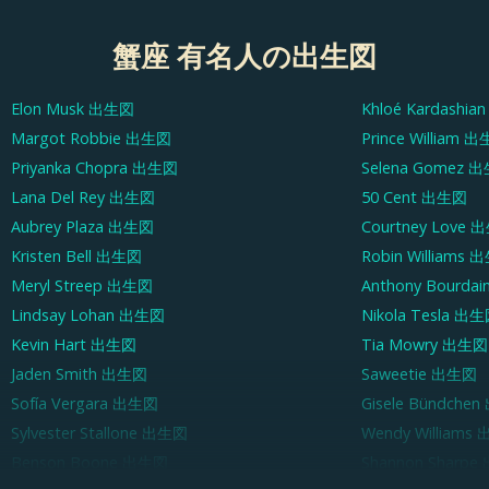
蟹座 有名人の出生図
Elon Musk
出生図
Khloé Kardashian
Margot Robbie
出生図
Prince William
出
Priyanka Chopra
出生図
Selena Gomez
出
Lana Del Rey
出生図
50 Cent
出生図
Aubrey Plaza
出生図
Courtney Love
出
Kristen Bell
出生図
Robin Williams
出
Meryl Streep
出生図
Anthony Bourdai
Lindsay Lohan
出生図
Nikola Tesla
出生
Kevin Hart
出生図
Tia Mowry
出生図
Jaden Smith
出生図
Saweetie
出生図
Sofía Vergara
出生図
Gisele Bündchen
Sylvester Stallone
出生図
Wendy Williams
Benson Boone
出生図
Shannon Sharpe