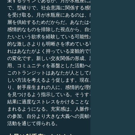
栄するサインであるが、月が水瓶座にある間は、創造的
で、型破りで、社会意識に関係する感情的知識の追加層
を受け取る。月が水瓶座にあるのは、射手座にこの追加
層を供給するためだからだ。あなたは今、より学問的で
感情的なものを排除した視点から、自分の感情を調査し
たいという欲求を経験している可能性があります。感情
的な激しさよりも明晰さを求めている可能性があり、そ
れはあなたがよく持っている楽観的で冒険的な態度から
の変化です。新しい交友関係の形成、新しい考え方の採
用、コミュニティを基盤とした活動への参加を通して、
このトランジットはあなたが人として成長するための新
しい方法を考えるよう促します。現在、月は水瓶座にあ
り、射手座生まれの人に、感情的な理解と自律性の中間
を見つけるよう指示している。そうすることで、努力の
結果に過度なストレスをかけることなく、アイデアが生
まれるようになる。充実感は、人脈作り、重要な会話へ
の参加、自分より大きな大義への貢献など、さまざまな
活動を通じて得られる。