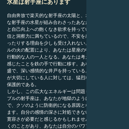
水星は射手座にあります
自由奔放で楽天的な射手座の太陽と、オープンマインド
な射手座の水星が組み合わさったあなたは、不屈の精神
と自己向上への飽くなき欲求を持っている。あなたは自
信と洞察力に満ちているので、不安を感じたり自分を疑
ったりする理由を少しも受け入れない。このダブルバレ
ルの火の配置により、あなたは星座の中で最も意欲的で
行動的な人の一人となる。あなたは考えるのではなく、
感じたことを鉄の手で行動に移す。あなたは好奇心が旺
盛で、深い感情的な井戸を持っている。しかし、あなた
が大切にしている人に対しては、猛烈な忠誠心を持ち、
保護的である。
しかし、この広大なエネルギーは問題も引き起こす。ダ
ブルの射手座は、あなたが地獄のようにドラマチック
で、クソのように防衛的になる原因となる可能性があり
ます。自分の感情の深さに対処できないので、感情的な
寛容さが必要だと感じるかもしれません。世の中には多
くのことがあり、あなたは自分のパワフルな内面を守る