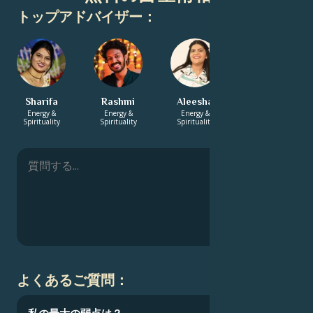
トップアドバイザー：
Sharifa
Rashmi
Aleesha
Esmeralda
Energy &
Energy &
Energy &
Energy &
Spirituality
Spirituality
Spirituality
Spirituality
よくあるご質問：