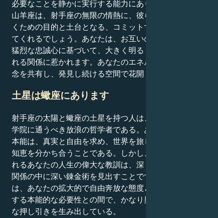
必要なことを静かに実行する能力にあります。あなたの
山羊座は、射手座の無限の情熱に、彼らのように城を築
くための目的と土台となる、コミットすべき何かを与え
てくれるでしょう。あなたは、お互いの精神的な原則と
猛烈な忠誠心に基づいて、大きく明るく楽観的に感じら
れる関係に惹かれます。あなたのエネルギーは、尊敬の
念を共有し、発見し続ける空間で花開く。
土星は蠍座にあります
射手座の太陽と蠍座の土星を持つ人は、本質的に法科大
学院に通うべき放浪の哲学者である。あなたの最も深い
本能は、真実と自由を求め、世界を旅し、軽いタッチで
知恵を分かち合うことである。しかし、土星から与えら
れるあなたの人生の偉大な教訓は、深く潜り込んで人間
関係の中に深い錬金術を見出すことです。このデュオ
は、あなたの拡大的で自由奔放な態度と、客観的に調査
する本能的な必要性との間で、かなり興味をそそるよう
な押し引きを生み出している。