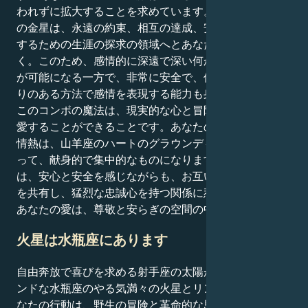
われずに拡大することを求めています。しかし、山羊座
の金星は、永遠の約束、相互の達成、安全な人生を構築
するための生涯の探求の領域へとあなたを引っ張ってい
く。このため、感情的に深遠で深い何かを経験すること
が可能になる一方で、非常に安全で、保護的で、思いや
りのある方法で感情を表現する能力も身につく。
このコンボの魔法は、現実的な心と冒険的な心の両方で
愛することができることです。あなたの射手座の無限の
情熱は、山羊座のハートのグラウンディングの性質によ
って、献身的で集中的なものになります。今、あなた
は、安心と安全を感じながらも、お互いの成功への意欲
を共有し、猛烈な忠誠心を持つ関係に惹かれています。
あなたの愛は、尊敬と安らぎの空間の中で育まれます。
火星は水瓶座にあります
自由奔放で喜びを求める射手座の太陽が、オープンマイ
ンドな水瓶座のやる気満々の火星とリンクするとき、あ
なたの行動は、野生の冒険と革命的な思考が混ざり合っ