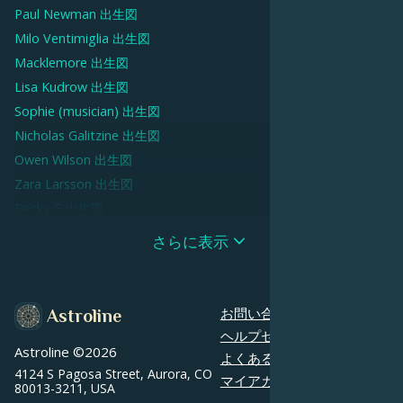
Paul Newman
出生図
Milo Ventimiglia
出生図
Macklemore
出生図
Lisa Kudrow
出生図
Sophie (musician)
出生図
Nicholas Galitzine
出生図
Owen Wilson
出生図
Zara Larsson
出生図
Becky G
出生図
Sasha Pieterse
出生図
さらに表示
Nicola Peltz
出生図
Clint Eastwood
出生図
Cam Newton
出生図
お問い合わせ
Astroline
Jessie J
出生図
ヘルプセンター
Astroline ©
2026
Lili Reinhart
出生図
よくあるご質問
4124 S Pagosa Street, Aurora, CO
Angela Bassett
出生図
マイアカウント
80013-3211, USA
Anne Frank
出生図