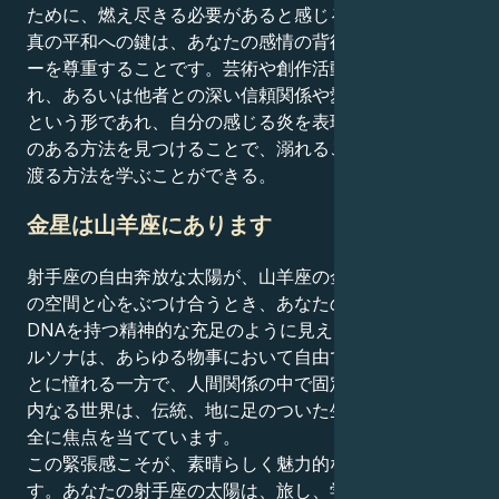
ために、燃え尽きる必要があると感じるかもしれない。
真の平和への鍵は、あなたの感情の背後にあるエネルギ
ーを尊重することです。芸術や創作活動を通じてであ
れ、あるいは他者との深い信頼関係や愛に関連した提携
という形であれ、自分の感じる炎を表現する安全で栄養
のある方法を見つけることで、溺れることなく深い海を
渡る方法を学ぶことができる。
金星は山羊座にあります
射手座の自由奔放な太陽が、山羊座の金星の規律と野心
の空間と心をぶつけ合うとき、あなたの愛は、現実的な
DNAを持つ精神的な充足のように見える。あなたのペ
ルソナは、あらゆる物事において自由で真実を求めるこ
とに憧れる一方で、人間関係の中で固定されたあなたの
内なる世界は、伝統、地に足のついた生活、物理的な安
全に焦点を当てています。
この緊張感こそが、素晴らしく魅力的な引力を生むので
す。あなたの射手座の太陽は、旅し、学び、恐れにとら