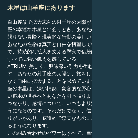
木星は山羊座にあります
自由奔放で拡大志向の射手座の太陽が、規律正しい山羊
座の幸運な木星と出会うとき、あなたの行動はすべて、
限りない冒険と現実的な行動の美しいミックスとなる。
あなたの性格は真実と自由を切望しているが、その一方
で、持続的な拡大を支える堅実で伝統的、実用的なもの
すべてに強い飢えを感じている。
ATRIUM: 美しく、興味深い引力を生むのは緊張感で
す。あなたの射手座の太陽は、旅をし、学び、何不自由
なく自由に拡大することを求めています。しかし、山羊
座の木星は、深い情熱、変容的な野心、意味の果てしな
い追求の世界へとあなたを引っ張ります。つまり、愛、
つながり、感情について、いつもより深く感じられるよ
うになるのです。それだけでなく、信じられないほど頼
りがいがあり、庇護的で忠実なものにエネルギーを注げ
るようになります。
この組み合わせのパワーはすべて、自分の直感に従い、