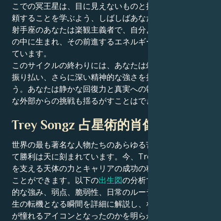
こでの冥王星は、目に見えないものと接触し、直感を信
頼することを学ぶよう、しばしばあなたを鼓舞します。
射手座のあなたは楽観主義者で、自分よりも大きなもの
の中に生まれ、その前進するエネルギーは可能性に満ち
ています。
このサイクルの終わりには、あなたは幻想と恐れの層を
振り払い、さらに深い精神的な強さを持って現れるだろ
う。あなたは静かな回復力と真実への執着を持ち、どん
な外部からの挑戦も揺るがすことはできないだろう。
Trey Songz 占星術的肖像画
世界の最も著名な人物たちのあらゆる苦闘、挑戦、そし
て勝利は天に刻まれています。今、Trey Songzの魅力
を支える天体の力とキャリアの成功の秘密を解き明かす
ことができます。以下の
出生図
の分析では、彼らの先天
的な強み、弱点、脆弱性、日常のルーティン、そして人
生の転機となる瞬間を詳細に解説し、なぜ彼らが私たち
が憧れるアイコンとなったのかを明らかにします。