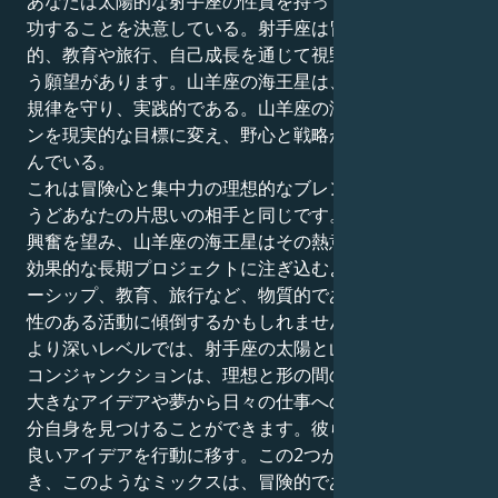
あなたは太陽的な射手座の性質を持っており、競争で成
功することを決意している。射手座は冒険好きで哲学
的、教育や旅行、自己成長を通じて視野を広げたいとい
う願望があります。山羊座の海王星は、地に足をつけ、
規律を守り、実践的である。山羊座の海王星は、ビジョ
ンを現実的な目標に変え、野心と戦略が出会うことを望
んでいる。
これは冒険心と集中力の理想的なブレンドであり、ちょ
うどあなたの片思いの相手と同じです。射手座は自由と
興奮を望み、山羊座の海王星はその熱意を実際の成果や
効果的な長期プロジェクトに注ぎ込むよう促す。リーダ
ーシップ、教育、旅行など、物質的であると同時に先見
性のある活動に傾倒するかもしれません。
より深いレベルでは、射手座の太陽と山羊座の海王星の
コンジャンクションは、理想と形の間の緊張を通して、
大きなアイデアや夢から日々の仕事への変換を考え、自
分自身を見つけることができます。彼らは伸び伸びと、
良いアイデアを行動に移す。この2つが調和していると
き、このようなミックスは、冒険的でありながら規律正