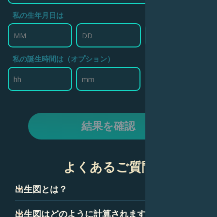
私の生年月日は
私の誕生時間は（オプション）
結果を確認
よくあるご質問
出生図とは？
出生図は、ネイタルチャートとも呼ばれ、技術的には、あ
出生図はどのように計算されますか？