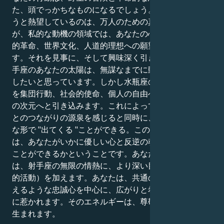
た、頭でっかちなものになるでしょう。あなたが見出そ
うと熱望しているのは、万人のための真実と自由です
が、私的な動機の領域では、あなたの心は社会変革、知
的革命、世界文化、人道的理想への願望でいっぱいで
す。それを見事に、そして興味深く引き寄せている。射
手座のあなたの太陽は、無謀なまでに動き、学び、成長
したいと思っています。しかし水瓶座の火星は、あなた
を集団行動、社会的使命、個人の自由へのあくなき追求
の次元へと引き込みます。これによってあなたは、他者
とのつながりの源泉を感じると同時に、驚くほど物理的
な形で "出てくる "ことができる。この関係の真の力
は、あなたがいかに優しい心と反逆の魂の両方で愛する
ことができるかということです。あなたの水瓶座の動機
は、射手座の無限の情熱に、より深い目的意識（と人道
的活動）を加えます。あなたは、共通の人道的理想と燃
えるような忠誠心を中心に、広がりと希望を感じる関係
に惹かれます。そのエネルギーは、尊敬と発見の場から
生まれます。