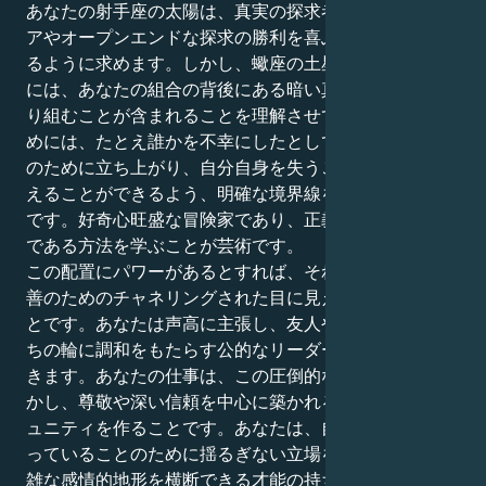
あなたの射手座の太陽は、真実の探求者、大きなアイデ
アやオープンエンドな探求の勝利を喜ぶ者として出てく
るように求めます。しかし、蠍座の土星は、本当の知恵
には、あなたの組合の背後にある暗い真実に意識的に取
り組むことが含まれることを理解させています。そのた
めには、たとえ誰かを不幸にしたとしても、正しいこと
のために立ち上がり、自分自身を失うことなく他人に与
えることができるよう、明確な境界線を持つことが必要
です。好奇心旺盛な冒険家であり、正義の力強い擁護者
である方法を学ぶことが芸術です。
この配置にパワーがあるとすれば、それは生の知性を、
善のためのチャネリングされた目に見える力に変えるこ
とです。あなたは声高に主張し、友人やそれ以上の人た
ちの輪に調和をもたらす公的なリーダーになることがで
きます。あなたの仕事は、この圧倒的な知的好奇心を生
かし、尊敬や深い信頼を中心に築かれる人間関係やコミ
ュニティを作ることです。あなたは、自分が真実だと知
っていることのために揺るぎない立場をとりながら、複
雑な感情的地形を横断できる才能の持ち主です。