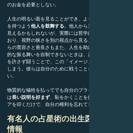
のお金を必要としない。
人生の明るい面を見ることができ、より楽観的な世界観
を持つよう
他人を鼓舞する
。他人から見れば少し浅薄に
見えるかもしれないが、実際には哲学的な精神を持って
おり、視野の狭さを別の視点から見ることができる。彼
らの寛容さと善良さもまた、人生を助けてくれる。攻撃
的な振る舞いを自制できないときは、正義のために妥協
を許さず闘うことで、この「イメージ」を台無しにして
しまう。彼らは自分のために戦うことをほとんどしな
い。
物質的な犠牲を払ってでも自分のプライドを守る。彼ら
は
長い説明を好まず
、恥をかくことを好まないので、ド
アを叩くだけで、自分の権利を忘れてしまう。
有名人の占星術の出生図に関する
情報