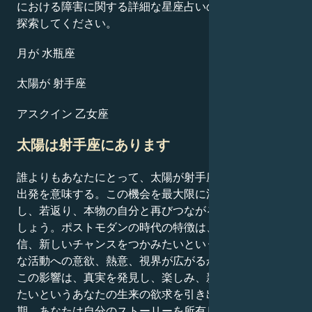
における障害に関する詳細な星座占いのプロフィールを
探索してください。
月が 水瓶座
太陽が 射手座
アスクイン 乙女座
太陽は射手座にあります
誰よりもあなたにとって、太陽が射手座に戻ることは再
出発を意味する。この機会を最大限に活用すれば、集中
し、若返り、本物の自分と再びつながることができるで
しょう。ポストモダンの時代の特徴は、新たな活力、自
信、新しいチャンスをつかみたいという欲求です。好き
な活動への意欲、熱意、視界が広がるかもしれません。
この影響は、真実を発見し、楽しみ、新しいことを学び
たいというあなたの生来の欲求を引き出します。この時
期、あなたは自分のストーリーを所有し、それを人に伝