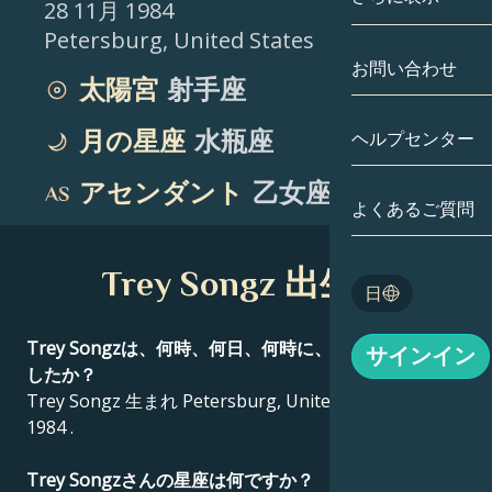
28 11月 1984
Petersburg
,
United States
双子座
日付別
相性
お問い合わせ
太陽宮
射手座
蟹座
アストロカー
月の学問
月の星座
水瓶座
ヘルプセンター
獅子座
タロット
アセンダント
乙女座
乙女座
よくあるご質問
エンジェルナ
天秤座
Trey Songz 出生図
Blog
日
蠍座
English
Trey Songzは、何時、何日、何時に、どこで生まれま
サインイン
射手座
したか？
Trey Songz 生まれ Petersburg, United States 28 11月
Español
1984 .
Deutsch
Trey Songzさんの星座は何ですか？