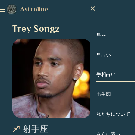
Astroline
Trey Songz
星座
星占い
星座
山羊座
手相占い
水瓶座
出生図
魚座
私たちについて
出生図
牡羊座
射手座
牡牛座
有名人
さらに表示