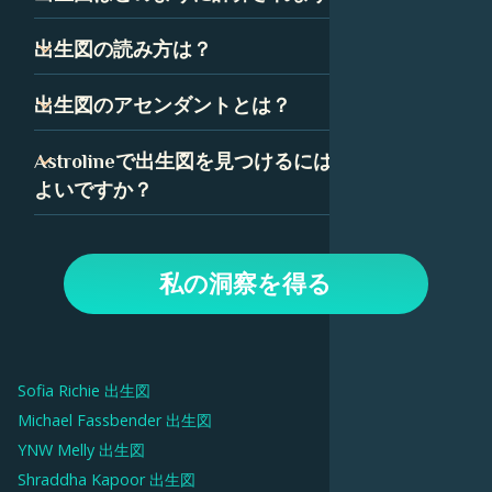
なたが生まれた瞬間の空のスナップショットです。星座、
惑星、ハウスを表すいくつかの記号で構成されています。
出生図は、あなたが生まれた正確な時間、日付、場所に基
出生図の読み方は？
これらの記号の組み合わせは、あなたの性格と人生の道に
づいて計算されます。出生図の精度を確保するために、時
ついて多くを語っています。
間は可能な限り正確である必要があります。
出生図を読むことは最初は気が遠くなるように思えるかも
出生図のアセンダントとは？
しれませんが、いくつかの簡単な要素に分解できます。惑
星、星座、ハウスはすべて、出生図の中で特定の意味を持
アセンダント、つまり上昇宮は、あなたが生まれたときに
Astrolineで出生図を見つけるにはどうすれば
っており、Astrolineでは、各要素の詳細な解釈を見つける
東の地平線上に昇っていた星座です。あなたの出生図で
よいですか？
ことができます。
は、アセンダントはあなたの人生に対する態度と、あなた
が他の人にどのように自分自身を表現するかを表していま
Astrolineアプリで、生年月日を入力してプロフィールを作
す。
成します。次に、「出生図」タブに移動して、チャートと
私の洞察を得る
解釈を表示します。上部のオプションを使用して、惑星、
ハウス、毎日の通過など、チャートのさまざまな側面を調
べます。
Sofia Richie
出生図
Michael Fassbender
出生図
YNW Melly
出生図
Shraddha Kapoor
出生図