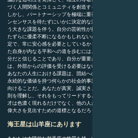
づく人間関係とコミュニティを創造することです。
しかし、パートナーシップを極端に重視するあまり、コ
ンセンサスを待たずにいかに決定的な決断を下すかとい
う大きな課題を伴う。自分の芸術性が批判されると、い
たずらに優柔不断になるかもしれないが、あなたは不安
定で、常に安心感を必要としているかもしれない。あな
た自身が内なる平和への道を歩むには、自分の仕事は十
分だと信じることであり、自分が重要だと感じるために
は、外部からの評価を受ける必要はない。
あなたの人生における課題は、団結への強力な欲求を、
永続的な価値を持つ何らかの社会的事業や創造的事業に
向けることだ。あなたが真実、誠実さ、感情的成熟の原
則を理解し、それをもってリードするとき、あなたの天
才は色濃く現れるだけでなく、他の人たちが自分自身の
偉大さを見出すための道標となるだろう。
海王星は山羊座にあります