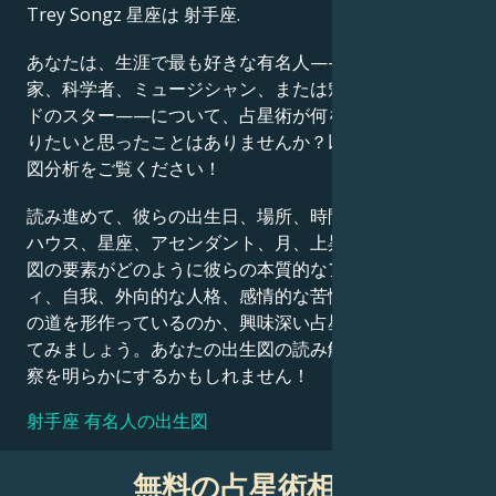
Trey Songz 星座は 射手座.
Français
あなたは、生涯で最も好きな有名人——政治家、発明
家、科学者、ミュージシャン、または魅力的なハリウッ
ドのスター——について、占星術が何を語っているか知
Português
りたいと思ったことはありませんか？以下の詳細な出生
図分析をご覧ください！
العربية
読み進めて、彼らの出生日、場所、時間、惑星の位置、
ハウス、星座、アセンダント、月、上昇星座など、出生
図の要素がどのように彼らの本質的なアイデンティテ
日本語
ィ、自我、外向的な人格、感情的な苦悩、そして成功へ
の道を形作っているのか、興味深い占星術的解釈を探っ
てみましょう。あなたの出生図の読み解きも、同様の洞
察を明らかにするかもしれません！
射手座 有名人の出生図
無料の占星術相談