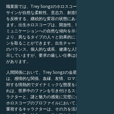
職業面では、Trey Songzのホロスコープは、占星術の
サインが自然な柔軟性、意志力、創造性、そして忍耐力
を反映する、継続的な変容の状態にある人間を描いてい
ます。出生ホロスコープは、開放性、理解力、そしてコ
ミュニケーションへの自然な傾向を示しており、これに
より、異なるタイプの人々と効果的にコミュニケーショ
ンを取ることができます。出生チャートは、仕事とケア
のバランス、個人的な成長、健康な人間関係への献身を
示していますが、要求の厳しい仕事は挑戦となる可能性
があります。
人間関係において、Trey Songzの金星と火星の出生図
は、感情的な関係、血縁、友情、ロマンチックな関係に
対する情熱的でダイナミックな態度を示しています。こ
れは、世界中のファンを引き付けるスクリーン上のキャ
ラクターと、謎と魅力の感覚に完璧に合致しています。
ホロスコープのプロファイルにおいて、深い人間関係を
重視するキャラクターは、その力を活用して他者を導