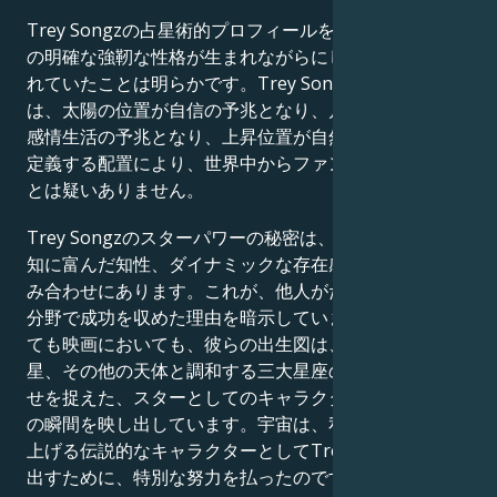
Trey Songzの占星術的プロフィールを考慮すると、そ
の明確な強靭な性格が生まれながらにして栄光を約束さ
れていたことは明らかです。Trey Songzのスター性
は、太陽の位置が自信の予兆となり、月の位置が豊かな
感情生活の予兆となり、上昇位置が自然なカリスマ性を
定義する配置により、世界中からファンを引き寄せるこ
とは疑いありません。
Trey Songzのスターパワーの秘密は、偉大な性格、機
知に富んだ知性、ダイナミックな存在感を示す天体の組
み合わせにあります。これが、他人がただ夢見るだけの
分野で成功を収めた理由を暗示しています。人生におい
ても映画においても、彼らの出生図は、水星、金星、火
星、その他の天体と調和する三大星座の完璧な組み合わ
せを捉えた、スターとしてのキャラクターを形作る究極
の瞬間を映し出しています。宇宙は、私たちが思わず見
上げる伝説的なキャラクターとしてTrey Songzを生み
出すために、特別な努力を払ったのです。