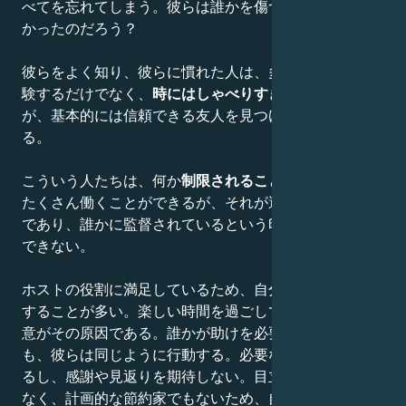
べてを忘れてしまう。彼らは誰かを傷つけるつもりはな
かったのだろう？
彼らをよく知り、彼らに慣れた人は、多くの楽しみを経
験するだけでなく、
時にはしゃべりすぎるかも
しれない
が、基本的には信頼できる友人を見つけることができ
る。
こういう人たちは、何か
制限されることを嫌う
。彼らは
たくさん働くことができるが、それが避けられない義務
であり、誰かに監督されているという印象を持つことは
できない。
ホストの役割に満足しているため、自分の可能性を誇張
することが多い。楽しい時間を過ごしているときの不注
意がその原因である。誰かが助けを必要としているとき
も、彼らは同じように行動する。必要なことはすぐにす
るし、感謝や見返りを期待しない。目立ちたがり屋でも
なく、計画的な節約家でもないため、自分のために多く