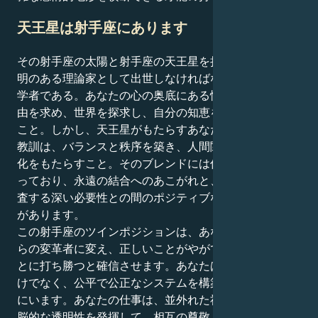
天王星は射手座にあります
その射手座の太陽と射手座の天王星を持つ人は、先見の
明のある理論家として出世しなければならない放浪の哲
学者である。あなたの心の奥底にある憧れは、真実と自
由を求め、世界を探求し、自分の知恵を優しく提供する
こと。しかし、天王星がもたらすあなたの人生の偉大な
教訓は、バランスと秩序を築き、人間関係に永続的な変
化をもたらすこと。そのブレンドには偉大なパワーが宿
っており、永遠の結合へのあこがれと、同様に冷静に調
査する深い必要性との間のポジティブなダイナミックさ
があります。
この射手座のツインポジションは、あなたを生まれなが
らの変革者に変え、正しいことがやがて間違っているこ
とに打ち勝つと確信させます。あなたは物事を感じるだ
けでなく、公平で公正なシステムを構築するためにここ
にいます。あなたの仕事は、並外れた社交的な気品と頭
脳的な透明性を発揮して、相互の尊敬と誠実な取引に基