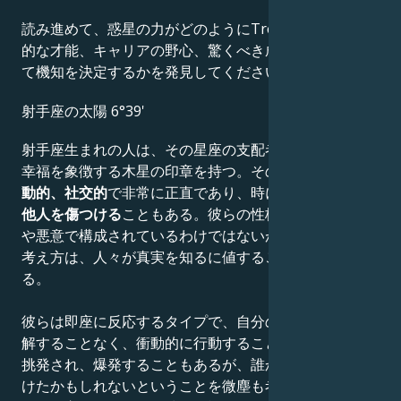
読み進めて、惑星の力がどのようにTrey Songzの創造
的な才能、キャリアの野心、驚くべき成果、知恵、そし
て機知を決定するかを発見してください。
射手座の太陽 6°39'
射手座生まれの人は、その星座の支配者であり、正義と
幸福を象徴する木星の印章を持つ。そのため
楽観的で活
動的、社交的
で非常に正直であり、時には
その率直さが
他人を傷つける
こともある。彼らの性格は、痛烈な風刺
や悪意で構成されているわけではないが、彼らの正義の
考え方は、人々が真実を知るに値することを意味してい
る。
彼らは即座に反応するタイプで、自分の行動の結果を理
解することなく、衝動的に行動することが多い。数秒で
挑発され、爆発することもあるが、誰かを感情的に傷つ
けたかもしれないということを微塵も考えず、すぐにす