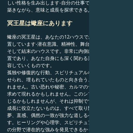
しい性格を生み出します-自分の仕事で継続的な地歩を
築きながら、意味と成長を探求できる人です。
冥王星は蠍座にあります
蠍座の冥王星は、あなたの12ハウスである射手座に位
置しています-潜在意識、精神性、舞台裏のパターン、
そして結末のハウスです。非常に内側に深く入り込む配
置であり、あなた自身にも深く関わる形で、水面下で変
容していくものです。
孤独や修復的な行動、スピリチュアルな修行へと引き寄
せられ、埋もれていたものと向き合うことになるかもし
れません。古い恐れや秘密、カルマのサイクルが解放を
求めて現れるかもしれません。このシフトは時に重く感
じるかもしれませんが、それは抑制です：もうあなたの
成長に役立たないものは、すべて取り除かれるのです。
夢、直感、偶然の一致が強力な道しるべとして現れま
す。ヒーリングや心理学、スピリチュアルリーディング
の分野で潜在的な強みを発見できるかもしれません。こ