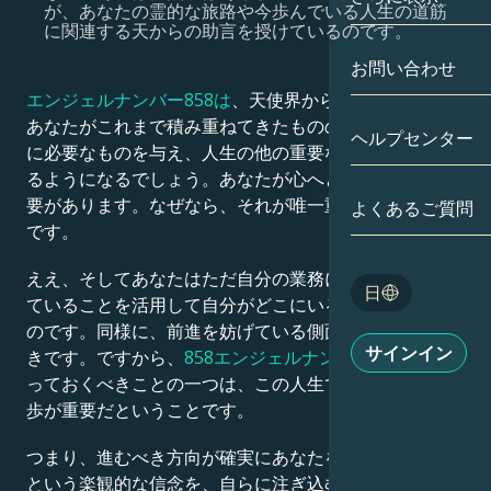
が、あなたの霊的な旅路や今歩んでいる人生の道筋
に関連する天からの助言を授けているのです。
双子座
日付別
相性
お問い合わせ
蟹座
アストロカー
エンジェルナンバー858は
、天使界からのサインです。
月の学問
あなたがこれまで積み重ねてきたものの結果が、心と体
ヘルプセンター
獅子座
に必要なものを与え、人生の他の重要な部分に集中でき
タロット
るようになるでしょう。あなたが心へと導く道を選ぶ必
乙女座
要があります。なぜなら、それが唯一重要なことだから
よくあるご質問
エンジェルナ
です。
天秤座
Blog
ええ、そしてあなたはただ自分の業務に取り組み、知っ
日
ていることを活用して自分がどこにいるのかを把握する
蠍座
のです。同様に、前進を妨げている側面にも取り組むべ
English
サインイン
きです。ですから、
858エンジェルナンバーについて
知
射手座
っておくべきことの一つは、この人生で踏み出す一歩一
Español
歩が重要だということです。
つまり、進むべき方向が確実にあなたを目的地へと導く
Deutsch
という楽観的な信念を、自らに注ぎ込む必要があるので