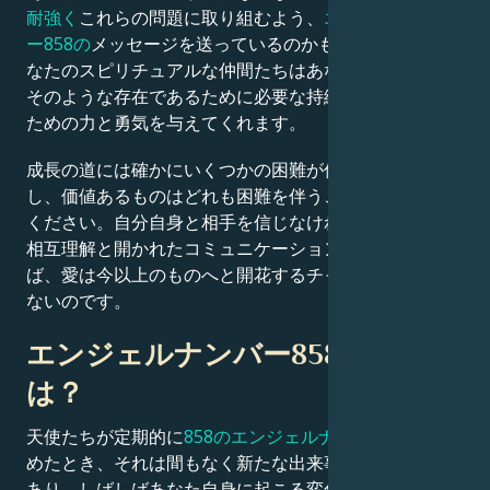
耐強く
これらの問題に取り組むよう、
エンジェルナンバ
ー858の
メッセージを送っているのかもしれません。 あ
なたのスピリチュアルな仲間たちはあなたと共に立ち、
そのような存在であるために必要な持続的な努力をする
ための力と勇気を与えてくれます。
成長の道には確かにいくつかの困難が伴います。しか
し、価値あるものはどれも困難を伴うことを忘れないで
ください。自分自身と相手を信じなければなりません。
相互理解と開かれたコミュニケーションの道がなけれ
ば、愛は今以上のものへと開花するチャンスすら得られ
ないのです。
エンジェルナンバー858の意味と
は？
天使たちが定期的に
858のエンジェルナンバー
を送り始
めたとき、それは間もなく新たな出来事が訪れる兆しで
あり、しばしばあなた自身に起こる変化と関連していま