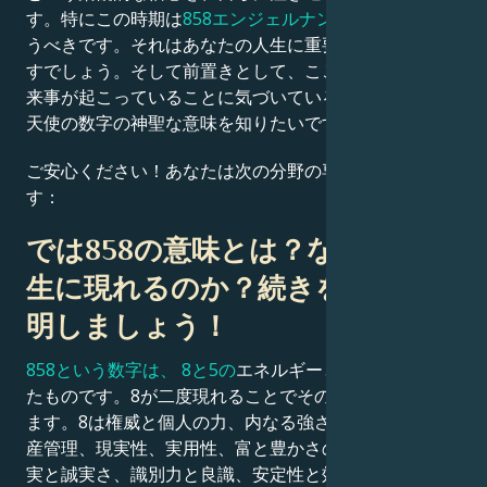
す。特にこの時期は
858エンジェルナンバーに
注意を払
うべきです。それはあなたの人生に重要な洞察をもたら
Français
すでしょう。そして前置きとして、ここ数日で重大な出
来事が起こっていることに気づいているはずです。この
天使の数字の神聖な意味を知りたいですか？
Português
ご安心ください！あなたは次の分野の専門家になれま
العربية
す：
では858の意味とは？なぜ私の人
日本語
生に現れるのか？続きを読んで解
明しましょう！
858という数字は、
8と5の
エネルギーと特質が融合し
たものです。8が二度現れることでその影響力が倍増し
ます。8は権威と個人の力、内なる強さ、専門能力、資
産管理、現実性、実用性、富と豊かさの顕現、安息、真
実と誠実さ、識別力と良識、安定性と効率性、正義の実