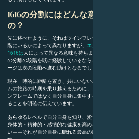
1616の分割にはどんな意味がある
の？
先に述べたように、それはツインフレーム関係のどの段
階にいるかによって異なりますが、
エンジェルナンバー
1616は
人によって異なる意味を持ちます。愛する人と
の分離の段階を既に経験しているなら、1616のメッセ
ージは次の段階へ進む助けとなるでしょう。
現在一時的に距離を置き、共にいないこのツインフレー
ムの旅路の時期を乗り越えるために、この天使は、ツイ
ンフレームではなく自分自身に集中することが有益であ
ることを明確に伝えています。
あらゆるレベルで自分自身を知り、愛すること。毎日、
身体的・精神的・感情的な健康を高めることを求めなさ
い——それが自分自身に贈れる最高の贈り物だからで