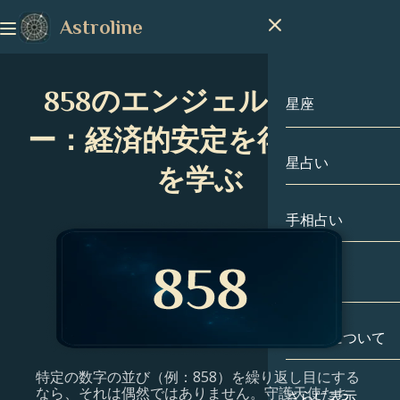
Astroline
858のエンジェルナンバ
星座
ー：経済的安定を得る方法
星占い
星座
を学ぶ
山羊座
手相占い
水瓶座
出生図
魚座
私たちについて
出生図
牡羊座
特定の数字の並び（例：858）を繰り返し目にする
牡牛座
有名人
なら、それは偶然ではありません。守護天使たち
さらに表示