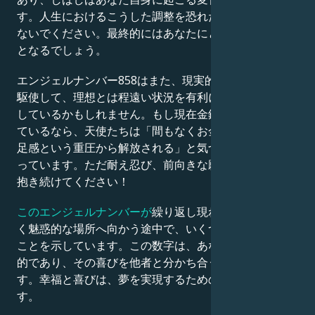
す。人生におけるこうした調整を恐れたり心配したりし
ないでください。最終的にはあなたにとって有益なもの
となるでしょう。
エンジェルナンバー858はまた、現実的な視点と機転を
駆使して、理想とは程遠い状況を有利に転換するよう促
しているかもしれません。もし現在金銭的な問題を抱え
ているなら、天使たちは「間もなくお金が流れ込み、不
足感という重圧から解放される」と気づいてほしいと願
っています。ただ耐え忍び、前向きな願いと思いを心に
抱き続けてください！
このエンジェルナンバーが
繰り返し現れるのは、まもな
く魅惑的な場所へ向かう途中で、いくつかの体験をする
ことを示しています。この数字は、あなたが幸せで楽観
的であり、その喜びを他者と分かち合うよう促すもので
す。幸福と喜びは、夢を実現するための第一歩なので
す。