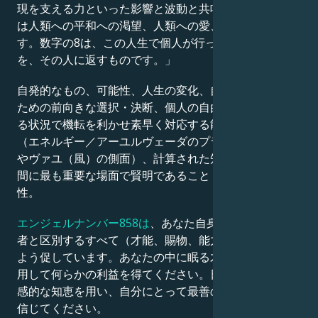
現を支える力といった影響と波動と共鳴します。 それ
は人類への平和への渇望、人類への愛、世界の変革で
す。数字の8は、この人生で個人が行った善悪の行い
を、その人に返すものです。」
自発的なもの、可能性、人生の変化、自分自身や他者の
ための前向きな選択・決断、個人の自由と個性、あらゆ
る状況で機転を利かせ素早く対応する能力、強さと活力
（エネルギー／アーユルヴェーダのプラーナ（生命力）
やヴァユ（風）の側面）、計算された知性——必要な瞬
間に最も重要な場面で賢明であること； 適応力／柔軟
性。
エンジェルナンバー858は
、あなた自身と、あなたを他
者と区別するすべて（才能、賜物、能力）に自信を持つ
よう促しています。あなたの中に眠る才能を見つけ、活
用して何らかの利益を得てください。日々の決断には直
感的な知恵を用い、自分にとって最善の選択ができると
信じてください。