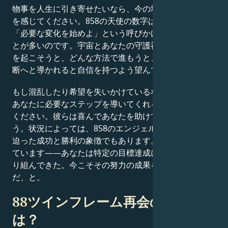
物事を人生に引き寄せたいなら、今の場所に満足し幸せ
を感じてください。858の天使の数字は、宇宙からの
「必要な変化を始めよ」という呼びかけと解釈されるこ
とが多いのです。宇宙とあなたの守護神は、どんな変化
を起こそうと、どんな方法で進もうと、それが正しい決
断へと導かれると自信を持つよう望んでいます。
もし混乱したり希望を失いかけているなら、天使たちに
あなたに必要なステップを導いてくれるよう頼んでみて
ください。彼らは喜んであなたを助けてくれるでしょ
う。状況によっては、858のエンジェルナンバーは差し
迫った成功と勝利の象徴でもあります。宇宙はこう伝え
ています——あなたは特定の目標達成に向けて勤勉に取
り組んできた。今こそその努力の成果を享受し始める時
だ、と。
88ツインフレーム再会の意味と
は？