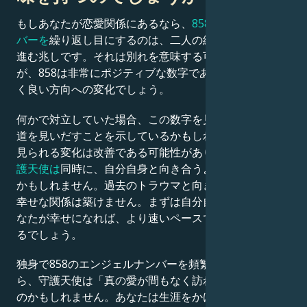
もしあなたが恋愛関係にあるなら、
858エンジェルナン
バーを
繰り返し目にするのは、二人の絆が新たな段階へ
進む兆しです。それは別れを意味する可能性もあります
が、858は非常にポジティブな数字であるため、おそら
く良い方向への変化でしょう。
何かで対立していた場合、この数字を見ることは和解の
道を見いだすことを示しているかもしれません。関係に
見られる変化は改善である可能性があります。
ただし守
護天使は
同時に、自分自身と向き合うよう促しているの
かもしれません。過去のトラウマと向き合わなければ、
幸せな関係は築けません。まずは自分自身に集中し、あ
なたが幸せになれば、より速いペースで関係を改善でき
るでしょう。
独身で858のエンジェルナンバーを頻繁に目にするな
ら、守護天使は「真の愛が間もなく訪れる」と伝えたい
のかもしれません。あなたは生涯をかけて運命の相手、