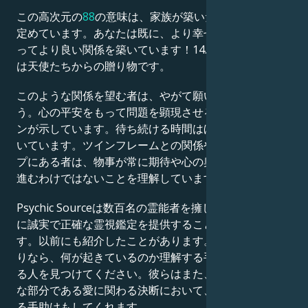
この高次元の
88
の意味は、家族が築いた基準が全てを
定めています。あなたは既に、より幸せで、あなたにと
ってより良い関係を築いています！14. このメッセージ
は天使たちからの贈り物です。
このような関係を望む者は、やがて願いを叶えるでしょ
う。心の平安をもって問題を顕現させるなら、このサイ
ンが示しています。待ち続ける時間はほぼ終わりに近づ
いています。ツインフレームとの関係やパートナーシッ
プにある者は、物事が常に期待や心の奥底の願い通りに
進むわけではないことを理解しています。
Psychic Sourceは数百名の霊能者を擁し、クライアント
に誠実で正確な霊視鑑定を提供することに専念していま
す。以前にも紹介したことがあります。人間関係でお困
りなら、何が起きているのか理解する手助けをしてくれ
る人を見つけてください。彼らはまた、人生で最も重要
な部分である愛に関わる決断において、正しい選択をす
る手助けもしてくれます。