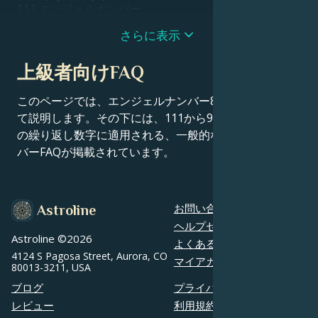
111 エンジェルナンバー
1111 エンジェルナンバー
11111 エンジェルナンバー
さらに表示
1115 エンジェルナンバー
1117 エンジェルナンバー
上級者向けFAQ
1119 エンジェルナンバー
112 エンジェルナンバー
115 エンジェルナンバー
このページでは、エンジェルナンバー858の意味につい
116 エンジェルナンバー
て説明します。その下には、111から9999までのすべて
119 エンジェルナンバー
の繰り返し数字に適用される、一般的なエンジェルナン
12 エンジェルナンバー
121 エンジェルナンバー
バーFAQが掲載されています。
1221 エンジェルナンバー
1233 エンジェルナンバー
1244 エンジェルナンバー
1255 エンジェルナンバー
お問い合わせ
Astroline
13 エンジェルナンバー
131 エンジェルナンバー
ヘルプセンター
1313 エンジェルナンバー
Astroline ©
2026
よくあるご質問
1331 エンジェルナンバー
4124 S Pagosa Street, Aurora, CO
マイアカウント
1333 エンジェルナンバー
80013-3211, USA
14 エンジェルナンバー
ブログ
プライバシーポリシー
1414 エンジェルナンバー
1441 エンジェルナンバー
レビュー
利用規約
15 エンジェルナンバー