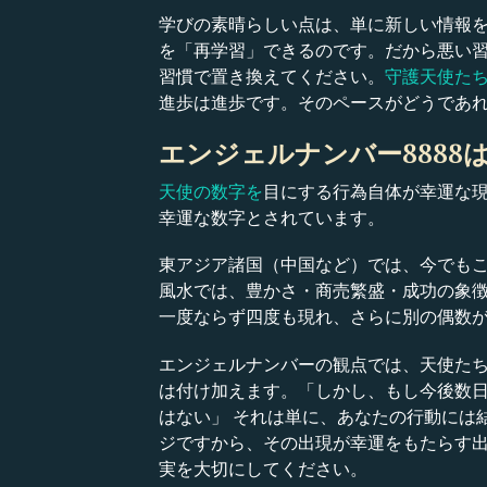
学びの素晴らしい点は、単に新しい情報
を「再学習」できるのです。だから悪い
習慣で置き換えてください。
守護天使た
進歩は進歩です。そのペースがどうであ
エンジェルナンバー888
天使の数字を
目にする行為自体が幸運な
幸運な数字とされています。
東アジア諸国（中国など）では、今でも
風水では、豊かさ・商売繁盛・成功の象徴
一度ならず四度も現れ、さらに別の偶数
エンジェルナンバーの観点では、天使た
は付け加えます。「しかし、もし今後数
はない」 それは単に、あなたの行動には
ジですから、その出現が幸運をもたらす
実を大切にしてください。