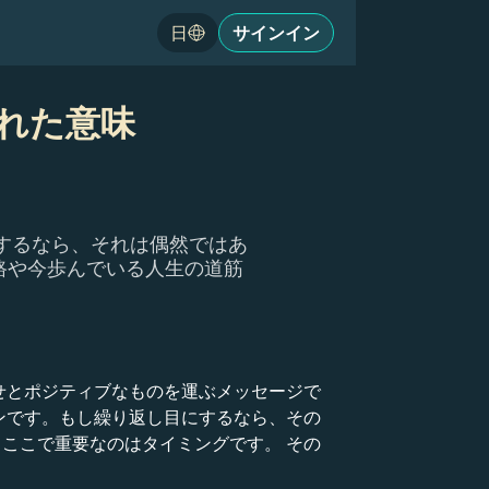
日
サインイン
られた意味
にするなら、それは偶然ではあ
路や今歩んでいる人生の道筋
せとポジティブなものを運ぶメッセージで
ンです。もし繰り返し目にするなら、その
ここで重要なのはタイミングです。 その