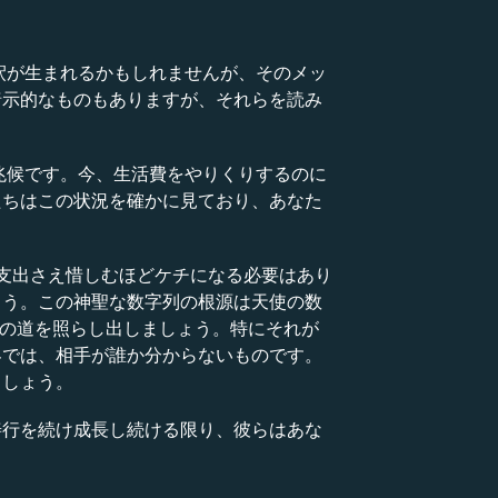
釈が生まれるかもしれませんが、そのメッ
暗示的なものもありますが、それらを読み
兆候です。今、生活費をやりくりするのに
たちはこの状況を確かに見ており、あなた
支出さえ惜しむほどケチになる必要はあり
ょう。この神聖な数字列の根源は天使の数
者の道を照らし出しましょう。特にそれが
界では、相手が誰か分からないものです。
ましょう。
善行を続け成長し続ける限り、彼らはあな