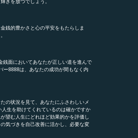
も輝きを放つでしょう。
は金銭的豊かさと心の平安をもたらしま
う。
に金銭面においてあなたが正しい道を進んで
ー8888は、あなたの成功が間もなく内
なたの状況を見て、あなたにふさわしいメ
い人生を助けてくれているのは確かですか
れが望む人生にどれほど効果的かを評価し
その気づきを自己改善に活かし、必要な変