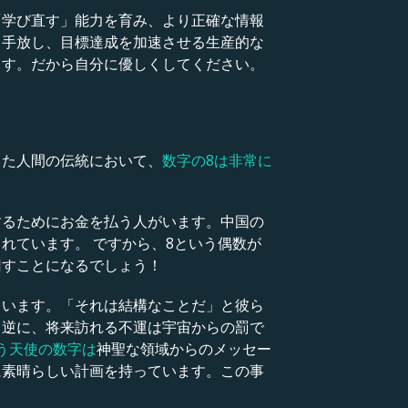
「学び直す」能力を育み、より正確な情報
も手放し、目標達成を加速させる生産的な
ます。だから自分に優しくしてください。
また人間の伝統において、
数字の8は非常に
するためにお金を払う人がいます。中国の
れています。 ですから、8という偶数が
回すことになるでしょう！
ています。「それは結構なことだ」と彼ら
。逆に、将来訪れる不運は宇宙からの罰で
いう天使の数字は
神聖な領域からのメッセー
に素晴らしい計画を持っています。この事