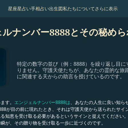
星座
星占い
手相占い
出生図
私たちについて
さらに表示
ルナンバー8888とその秘め
特定の数字の並び（例：8888）を繰り返し目
りません。守護天使たちが、あなたの霊的な旅
に関連する天からの助言を授けているのです。
います。
エンジェルナンバー8888は
、あなたの人生に良い知ら
888が目の前に現れたとき、それは守護天使から送られたサイ
る知恵を受け取る必要があるというサインと捉えてください。
一瞬が、その贈り物を受け取る一歩に近づくのです。