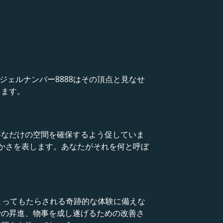
ジェルナンバー8888はその頂点と見なせ
ります。
要なだけの空間を確保するよう促していま
かさを表します。あなたがそれを何と呼ぼ
よってもたらされる奇跡的な体験に備えな
での昇進、物事を成し遂げるための改善さ