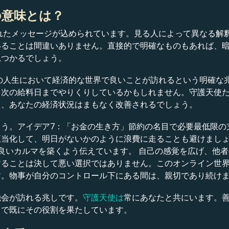
の意味とは？
れたメッセージが込められています。見る人によって異なる解
いることは間違いありません。直接的で明確なものもあれば、
見つかるでしょう。
の人生において経済的な世界で良いことが訪れるという明確な
を次の給料日までやりくりしているかもしれません。守護天使
え、あなたの経済状況はまもなく改善されるでしょう。
う。アイデア7：「お金の生き方」節約の名目で必要最低限の
正当化して、明日がないかのように浪費に走ることも避けまし
良いカルマを築くよう伝えています。 自己の感覚を広げ、他
することは決して悪い選択ではありません。このオンライン世
す。物事が自分のコントロール下にある間は、親切であり続け
機会が訪れる兆しです。
守護天使は
常にあなたと共にいます。
とで既にその役割を果たしています。