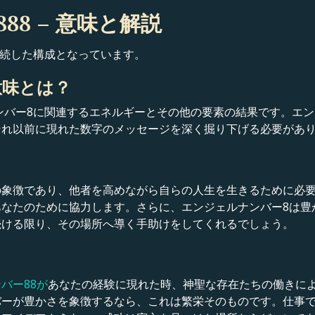
88 – 意味と解説
続した構成となっています。
意味とは？
ンバー8に関連するエネルギーとその他の要素の結果です。エン
それ以前に現れた数字のメッセージを深く掘り下げる必要があ
の象徴であり、他者を高めながら自らの人生を生きるために必
なたのために協力します。さらに、エンジェルナンバー8は豊
続ける限り、その場所へ導く手助けをしてくれるでしょう。
バー88が
あなたの経験に現れた時、神聖な存在たちの働きに
バーが豊かさを象徴するなら、これは繁栄そのものです。仕事