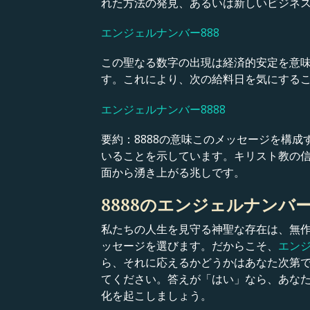
れた方法の発見、あるいは新しいビジネ
エンジェルナンバー888
この聖なる数字の出現は経済的安定を意
す。これにより、次の給料日を気にする
エンジェルナンバー8888
要約：8888の意味このメッセージを構
いることを示しています。キリスト教の
面から湧き上がる兆しです。
8888のエンジェルナンバ
私たちの人生を見守る神聖な存在は、無
ッセージを選びます。だからこそ、
エンジ
ら、それに応えるかどうかはあなた次第
てください。答えが「はい」なら、あな
化を起こしましょう。