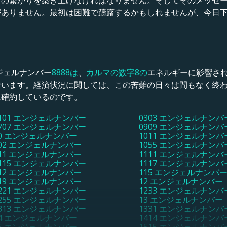
その繋がりを築き上げなければなりません。そしてそのメッセ
がありません。最初は困難で躊躇するかもしれませんが、今日
ジェルナンバー
8888は
、
カルマの数字8の
エネルギーに影響さ
でいます。経済状況に関しては、この苦難の日々は間もなく終
に確約しているのです。
101 エンジェルナンバー
0303 エンジェルナンバ
707 エンジェルナンバー
0909 エンジェルナンバ
0 エンジェルナンバー
1011 エンジェルナンバ
02 エンジェルナンバー
1055 エンジェルナンバ
11 エンジェルナンバー
1111 エンジェルナンバ
115 エンジェルナンバー
1117 エンジェルナンバ
12 エンジェルナンバー
115 エンジェルナンバ
19 エンジェルナンバー
12 エンジェルナンバー
221 エンジェルナンバー
1233 エンジェルナンバ
255 エンジェルナンバー
13 エンジェルナンバー
313 エンジェルナンバー
1331 エンジェルナンバ
4 エンジェルナンバー
1414 エンジェルナンバ
5 エンジェルナンバー
1515 エンジェルナンバ