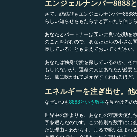
エンジェルナンバー8888
さて、縁結びもエンジェルナンバー888
らしい知らせをもたらすと言ったら信じ
あなたとパートナーは互いに良い波動を
のことを好むので、あなたたちの小さな
長していることも覚えておいてください
あなたは独身で愛を探しているのか、それ
もしれないが、運命の人はあなたが必要
ば、風に吹かれて足元がすくわれるほど
エネルギーを注ぎ出せ。他
なぜいつも
8888という数字
を見かけるの
世界中の誰よりも、あなたの守護天使たち
字を選んだのです。この特別な数字に出
たは理由もわからず、まるで吸い込まれる