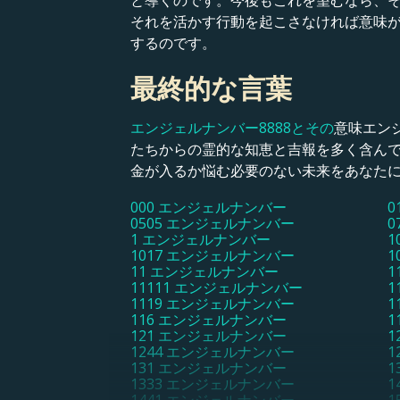
と導くのです。今後もこれを望むなら、
それを活かす行動を起こさなければ意味
するのです。
最終的な言葉
エンジェルナンバー8888とその
意味エン
たちからの霊的な知恵と吉報を多く含ん
金が入るか悩む必要のない未来をあなた
000 エンジェルナンバー
0
0505 エンジェルナンバー
0
1 エンジェルナンバー
1
1017 エンジェルナンバー
1
11 エンジェルナンバー
1
11111 エンジェルナンバー
1
1119 エンジェルナンバー
1
116 エンジェルナンバー
1
121 エンジェルナンバー
1
1244 エンジェルナンバー
1
131 エンジェルナンバー
1
1333 エンジェルナンバー
1
1441 エンジェルナンバー
1