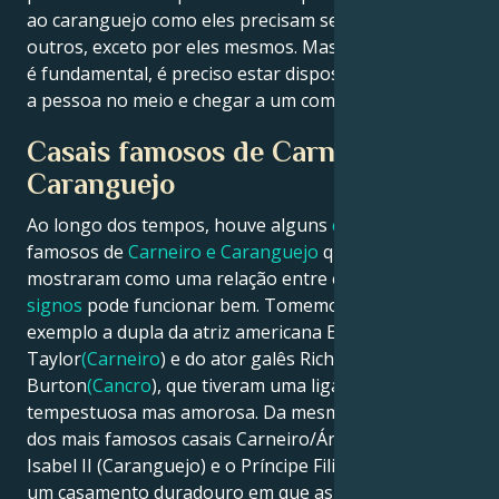
ao caranguejo como eles precisam ser mudados por
outros, exceto por eles mesmos. Mas a comunicação
é fundamental, é preciso estar disposto a encontrar
a pessoa no meio e chegar a um compromisso.
Casais famosos de Carneiro e
Caranguejo
Ao longo dos tempos, houve alguns
casais
muito
famosos de
Carneiro e Caranguejo
que nos
mostraram como uma relação entre estes dois
signos
pode funcionar bem. Tomemos como
exemplo a dupla da atriz americana Elizabeth
Taylor
(Carneiro
) e do ator galês Richard
Burton
(Cancro
), que tiveram uma ligação famosa,
tempestuosa mas amorosa. Da mesma forma, um
dos mais famosos casais Carneiro/Áries foi a Rainha
Isabel II (Caranguejo) e o Príncipe Filipe (Carneiro):
um casamento duradouro em que as diferenças