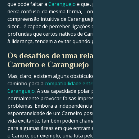
que pode faltar a
Caranguejo
e que, por vezes, o
deixa confuso; da mesma forma,… onde a
compreensão intuitiva de Caranguejo, por assim
dizer… é capaz de perceber ligações emocionais mais
profundas que certos nativos de Carneiro, sensíveis
à liderança, tendem a evitar quando possível.
Os desafios de uma relação entre
Carneiro e Caranguejo
Mas, claro, existem alguns obstáculos no seu
caminho para a
compatibilidade entre Carneiro e
Caranguejo
. A sua capacidade polar pode
normalmente provocar falsas impressões e
problemas. Embora a independência e a
espontaneidade de um Carneiro possam tornar a
vida excitante, também podem chamar a atenção
para algumas áreas em que entram em conflito com
o Cancro; por exemplo, uma luta pelo poder ou falta