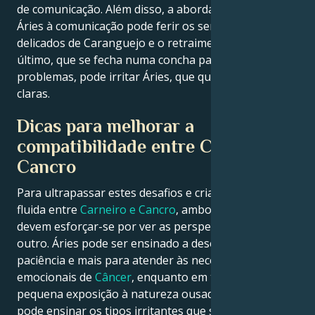
de comunicação. Além disso, a abordagem direta de
Áries à comunicação pode ferir os sentimentos
delicados de Caranguejo e o retraimento deste
último, que se fecha numa concha para lidar com os
problemas, pode irritar Áries, que quer tudo às
claras.
Dicas para melhorar a
compatibilidade entre Carneiro e
Cancro
Para ultrapassar estes desafios e criar uma
parceria
fluida entre
Carneiro e Cancro
, ambos os parceiros
devem esforçar-se por ver as perspectivas um do
outro. Áries pode ser ensinado a desenvolver sua
paciência e mais para atender às necessidades
emocionais de
Câncer
, enquanto em troca uma
pequena exposição à natureza ousada de
Arians
pode ensinar os tipos irritantes que se assemelham