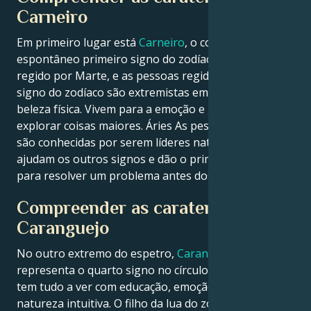
Carneiro
Em primeiro lugar está
Carneiro
, o corajoso e
espontâneo primeiro signo do zodíaco. Áries é
regido por Marte, e as pessoas regidas por este
signo do zodíaco são extremistas em termos de
beleza física. Vivem para a emoção e gostam de
explorar coisas maiores. Áries As pessoas de Áries
são conhecidas por serem líderes naturais que
ajudam os outros signos e dão o primeiro passo
para resolver um problema antes dos seus rivais.
Compreender as caraterísticas de
Caranguejo
No outro extremo do espetro,
Caranguejo
– que
representa o quarto signo no círculo astrológico –
tem tudo a ver com educação, emoção e a sua
natureza intuitiva. O filho da lua do zodíaco, os