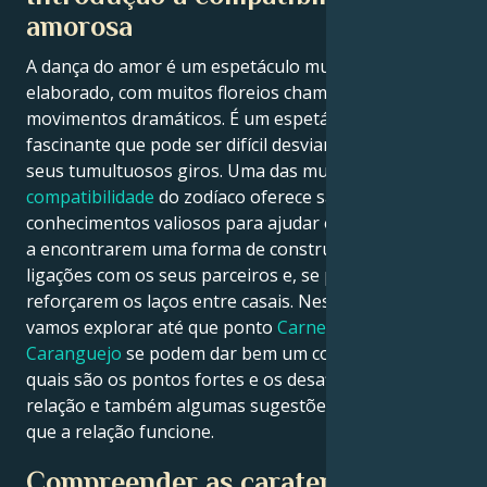
amorosa
A dança do amor é um espetáculo muitas vezes
elaborado, com muitos floreios chamativos e
movimentos dramáticos. É um espetáculo tão
fascinante que pode ser difícil desviar o olhar dos
seus tumultuosos giros. Uma das muitas coisas que
a
compatibilidade
do zodíaco oferece são alguns
conhecimentos valiosos para ajudar os apaixonados
a encontrarem uma forma de construírem melhores
ligações com os seus parceiros e, se possível,
reforçarem os laços entre casais. Neste artigo,
vamos explorar até que ponto
Carneiro e
Caranguejo
se podem dar bem um com o outro,
quais são os pontos fortes e os desafios da sua
relação e também algumas sugestões eficazes para
que a relação funcione.
Compreender as caraterísticas de