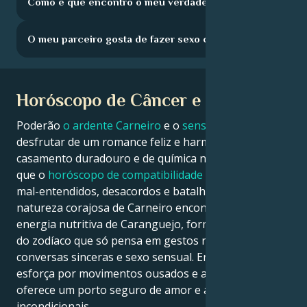
Como é que encontro o meu verdadeiro amor?
O meu parceiro gosta de fazer sexo comigo?
Horóscopo de Câncer e Áries
Poderão
o ardente
Carneiro
e o
sensível Caranguejo
desfrutar de um romance feliz e harmonioso, de um
casamento duradouro e de química na cama? Ou será
que o
horóscopo de compatibilidade
aponta para
mal-entendidos, desacordos e batalhas de poder? A
natureza corajosa de Carneiro encontra-se com a
energia nutritiva de Caranguejo, formando um casal
do zodíaco que só pensa em gestos românticos,
conversas sinceras e sexo sensual. Enquanto Áries se
esforça por movimentos ousados e aventura, Câncer
oferece um porto seguro de amor e apoio
incondicionais.