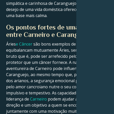
simpática e carinhosa de Caranguejo, enquanto o
desejo de uma vida doméstica oferece a Carneiro
uma base mais calma.
Os pontos fortes de uma relação
entre Carneiro e Caranguejo
Áries
e Câncer
são bons exemplos de como se
equibalancam mutuamente Áries, sendo o fogo
bruto que é, pode ser arrefecido pelo abrigo
protetor que um câncer fornece. A natureza
aventureira de Carneiro pode influenciar o de
Caranguejo, ao mesmo tempo que, para benefício
dos arianos, a segurança emocional proporcionada
pelo amor cancroiano nutre o seu comportamento
impulsivo e tempestivo. As capacidades naturais de
liderança de
Carneiro
podem ajudar a dar uma
direção e um objetivo a quem se encontra,
juntamente com uma motivação muito necessária