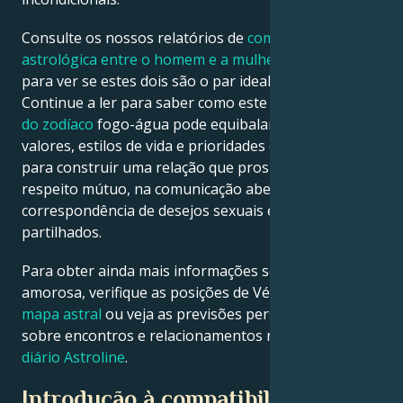
Consulte os nossos relatórios de
compatibilidade
astrológica entre o homem e a mulher de Carneiro
para ver se estes dois são o par ideal do zodíaco.
Continue a ler para saber como este duo de
signos
do zodíaco
fogo-água pode equibalancar os seus
valores, estilos de vida e prioridades contrastantes
para construir uma relação que prospere no
respeito mútuo, na comunicação aberta, na
correspondência de desejos sexuais e em objectivos
partilhados.
Para obter ainda mais informações sobre a sua vida
amorosa, verifique as posições de Vénus no seu
mapa astral
ou veja as previsões personalizadas
sobre encontros e relacionamentos no
horóscopo
diário Astroline
.
Introdução à compatibilidade