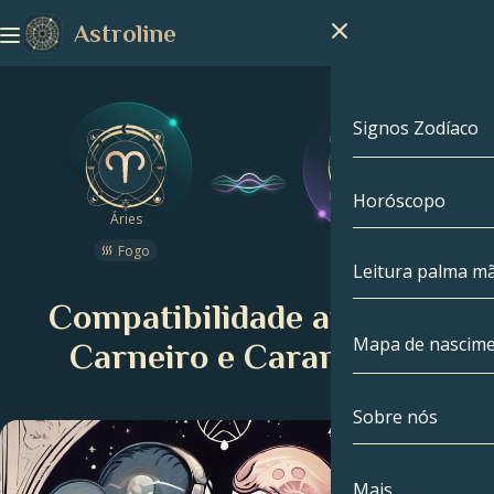
Astroline
Signos Zodíaco
Horóscopo
Signos Zodíac
Áries
Cancro
Fogo
Água
Capricórnio
Leitura palma m
Compatibilidade amorosa
Aquário
Mapa de nascim
Carneiro e Caranguejo
Peixes
Sobre nós
Mapa de nasc
Áries
Touro
Celebridades
Mais