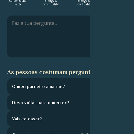
Career & Life
Energy &
Energy &
Energy &
Path
Spirituality
Spirituality
Spirituality
Français
Português
العربية
As pessoas costumam perguntar:
日本語
O meu parceiro ama-me?
Devo voltar para o meu ex?
Vais-te casar?