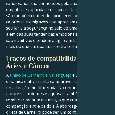
cancroianos são conhecidos pela sua natureza
empática e capacidade de cuidar. Da mesma forma,
são também conhecidos por serem pessoas
calorosas e amigáveis que apreciam o conforto do
seu lar e a segurança no seio de uma família. Para
além das suas tendências emocionais, os cancroianos
são intuitivos e tendem a agir com base na intuição
mais do que em qualquer outra coisa.
Traços de compatibilidade entre
Áries e Câncer
A
união de Carneiro e Caranguejo
é uma dupla
dinâmica e ativamente comparável, que pode criar
uma ligação multifacetada. No entanto, as suas
naturezas ardentes e aquosas também podem
combinar-se num dia mau, o que cria medo ou
competição entre os dois. A abordagem impetuosa e
direta de Carneiro pode ser um contraponto à alma