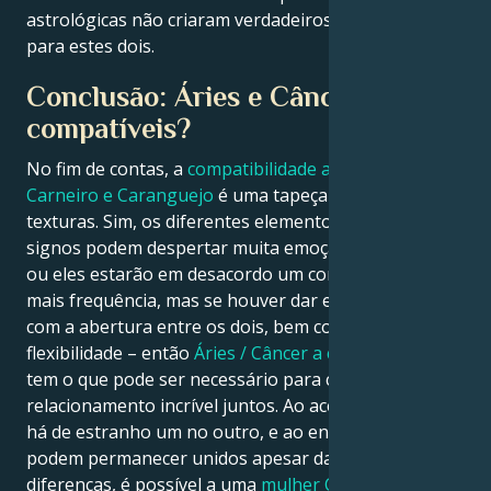
astrológicas não criaram verdadeiros obstáculos
para estes dois.
Conclusão: Áries e Câncer são
compatíveis?
No fim de contas, a
compatibilidade amorosa entre
Carneiro e Caranguejo
é uma tapeçaria rica em
texturas. Sim, os diferentes elementos desses dois
signos podem despertar muita emoção e interesse
ou eles estarão em desacordo um com o outro com
mais frequência, mas se houver dar e receber junto
com a abertura entre os dois, bem como mostrar
flexibilidade – então
Áries / Câncer a compatibilidade
tem o que pode ser necessário para criar um
relacionamento incrível juntos. Ao aceitarem o que
há de estranho um no outro, e ao enfatizarem como
podem permanecer unidos apesar das suas
diferenças, é possível a uma
mulher Carneiro e a um