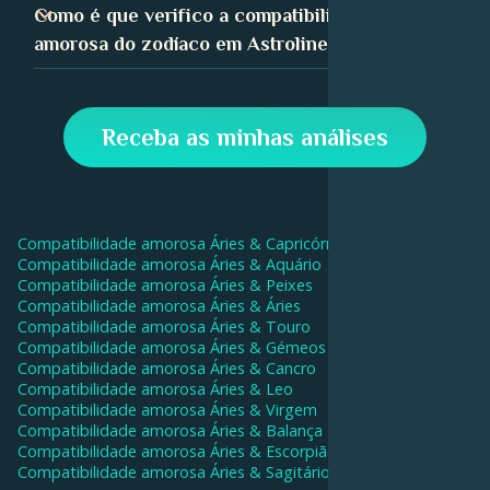
A compatibilidade sexual pode desempenhar um papel
Como é que verifico a compatibilidade
compreender as suas relações.
importante no sucesso de uma relação. A sexualidade é
amorosa do zodíaco em Astroline?
um aspeto importante da tua identidade e, quando está
em sintonia com a do teu parceiro, pode levar a uma
Na aplicação Astroline, vai ao separador
ligação íntima mais profunda.
Compatibilidade e introduz os teus dados de aniversário
Receba as minhas análises
e os do teu parceiro. A nossa IA calculará então a tua
pontuação de compatibilidade e dará interpretações
para cada aspeto.
Compatibilidade amorosa
Áries
&
Capricórnio
Compatibilidade amorosa
Áries
&
Aquário
Compatibilidade amorosa
Áries
&
Peixes
Compatibilidade amorosa
Áries
&
Áries
Compatibilidade amorosa
Áries
&
Touro
Compatibilidade amorosa
Áries
&
Gémeos
Compatibilidade amorosa
Áries
&
Cancro
Compatibilidade amorosa
Áries
&
Leo
Compatibilidade amorosa
Áries
&
Virgem
Compatibilidade amorosa
Áries
&
Balança
Compatibilidade amorosa
Áries
&
Escorpião
Compatibilidade amorosa
Áries
&
Sagitário