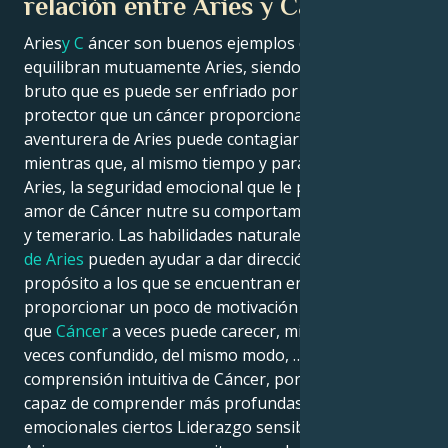
relación entre Aries y Cáncer
Aries
y C
áncer son buenos ejemplos de cómo se
equilibran mutuamente Aries, siendo el fuego en
bruto que es puede ser enfriado por el refugio
protector que un cáncer proporciona. La naturaleza
aventurera de Aries puede contagiar a Cáncer,
mientras que, al mismo tiempo y para beneficio de
Aries, la seguridad emocional que le proporciona el
amor de Cáncer nutre su comportamiento impulsivo
y temerario. Las habilidades naturales de liderazgo
de Aries
pueden ayudar a dar dirección y un
propósito a los que se encuentran en, junto con
proporcionar un poco de motivación muy necesaria
que
Cáncer
a veces puede carecer, mientras que a
veces confundido, del mismo modo, … donde la
comprensión intuitiva de Cáncer, por así decirlo … es
capaz de comprender más profundas conexiones
emocionales ciertos Liderazgo sensibles nativos de