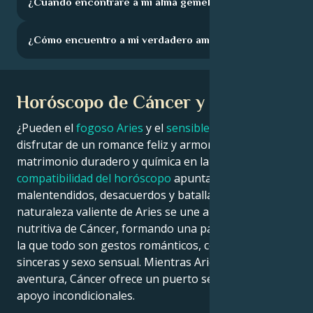
¿Cuándo encontraré a mi alma gemela?
¿Cómo encuentro a mi verdadero amor?
Horóscopo de Cáncer y Aries
¿Pueden el
fogoso Aries
y el
sensible Cáncer
disfrutar de un romance feliz y armonioso, un
matrimonio duradero y química en la cama? ¿O la
compatibilidad del horóscopo
apunta a
malentendidos, desacuerdos y batallas de poder? La
naturaleza valiente de Aries se une a la energía
nutritiva de Cáncer, formando una pareja zodiacal en
la que todo son gestos románticos, conversaciones
sinceras y sexo sensual. Mientras Aries se lanza a la
aventura, Cáncer ofrece un puerto seguro de amor y
apoyo incondicionales.