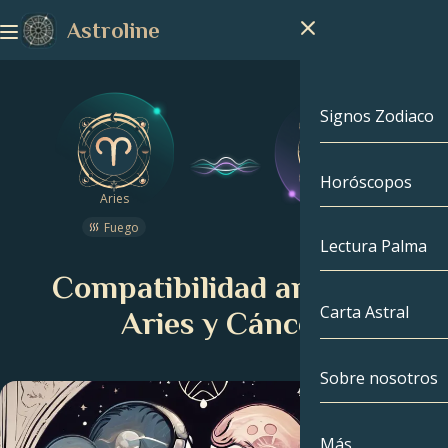
Astroline
Signos Zodiaco
Horóscopos
Signos Zodiac
Aries
Cáncer
Fuego
Agua
Capricornio
Lectura Palma
Compatibilidad amorosa
Acuario
Carta Astral
Aries y Cáncer
Piscis
Sobre nosotros
Carta Astral
Aries
Tauro
Famosos
Más