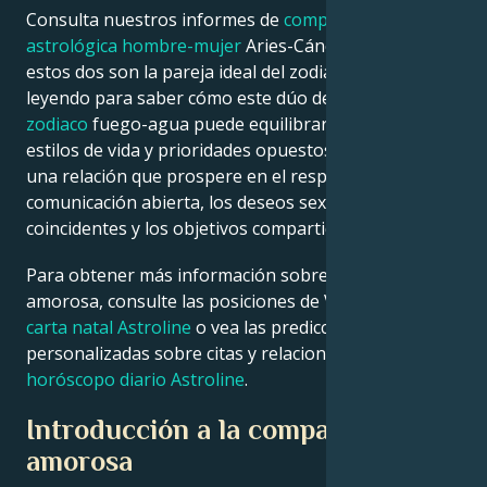
Consulta nuestros informes de
compatibilidad
astrológica hombre-mujer
Aries-Cáncer para ver si
estos dos son la pareja ideal del zodiaco. Sigue
leyendo para saber cómo este dúo de
signos del
zodiaco
fuego-agua puede equilibrar sus valores,
estilos de vida y prioridades opuestos para construir
una relación que prospere en el respeto mutuo, la
comunicación abierta, los deseos sexuales
coincidentes y los objetivos compartidos.
Para obtener más información sobre su vida
amorosa, consulte las posiciones de Venus en su
carta natal
Astroline
o vea las predicciones
personalizadas sobre citas y relaciones en el
horóscopo diario Astroline
.
Introducción a la compatibilidad
amorosa