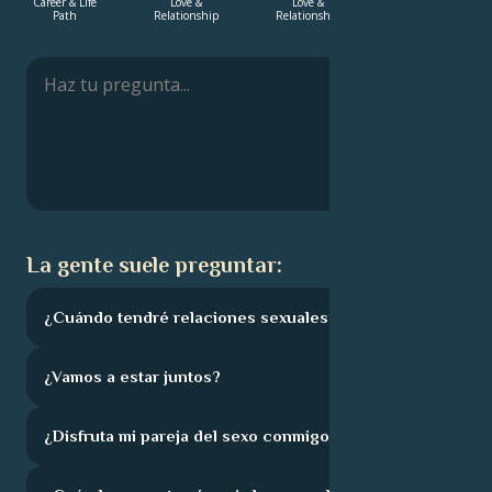
Career & Life
Love &
Love &
Career & Life
Path
Relationship
Relationship
Path
Français
Português
العربية
La gente suele preguntar:
日本語
¿Cuándo tendré relaciones sexuales?
¿Vamos a estar juntos?
¿Disfruta mi pareja del sexo conmigo?