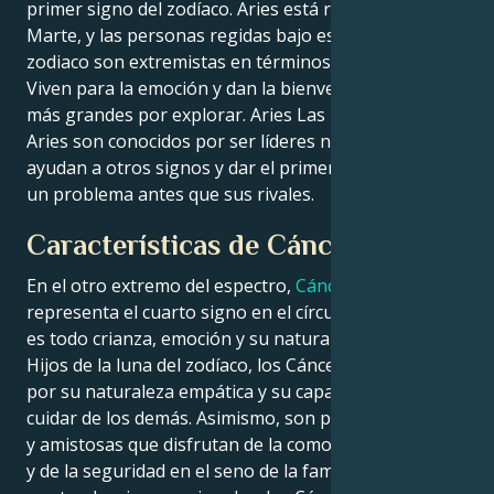
primer signo del zodíaco. Aries está regido por
Marte, y las personas regidas bajo este signo del
zodiaco son extremistas en términos de belleza física.
Viven para la emoción y dan la bienvenida a cosas
más grandes por explorar. Aries Las personas de
Aries son conocidos por ser líderes naturales que
ayudan a otros signos y dar el primer paso t resolver
un problema antes que sus rivales.
Características de Cáncer
En el otro extremo del espectro,
Cáncer
-que
representa el cuarto signo en el círculo astrológico-
es todo crianza, emoción y su naturaleza intuitiva.
Hijos de la luna del zodíaco, los Cáncer son conocidos
por su naturaleza empática y su capacidad para
cuidar de los demás. Asimismo, son personas cálidas
y amistosas que disfrutan de la comodidad del hogar
y de la seguridad en el seno de la familia. Además de