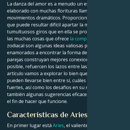
La danza del amor es a menudo un espectáculo
elaborado con muchas florituras llamativas y
movimientos dramáticos. Proporciona tal fascinación
que puede resultar difícil apartar la mirada de los
tumultuosos giros que en ella se producen. Una de
las muchas cosas que ofrece
la compatibilidad
zodiacal son algunas ideas valiosas para ayudar a los
enamorados a encontrar la forma de que ellos y sus
parejas construyan mejores conexiones y, si es
posible, refuercen los lazos entre las parejas. En este
artículo vamos a explorar lo bien que
Aries y Cáncer
pueden llevarse bien entre sí, cuáles son los puntos
fuertes, así como los desafíos en su relación y
también algunas sugerencias eficaces para ellos con
el fin de hacer que funcione.
Características de Aries
En primer lugar está
Aries
, el valiente y espontáneo