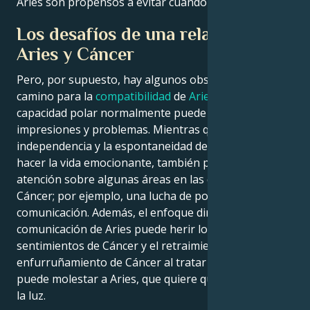
Aries son propensos a evitar cuando sea posible.
Los desafíos de una relación entre
Aries y Cáncer
Pero, por supuesto, hay algunos obstáculos en su
camino para la
compatibilidad
de
Aries y Cáncer
. Su
capacidad polar normalmente puede razonar falsas
impresiones y problemas. Mientras que la
independencia y la espontaneidad de un Aries puede
hacer la vida emocionante, también podría llamar la
atención sobre algunas áreas en las que chocan con
Cáncer; por ejemplo, una lucha de poder o la falta de
comunicación. Además, el enfoque directo de la
comunicación de Aries puede herir los delicados
sentimientos de Cáncer y el retraimiento y el
enfurruñamiento de Cáncer al tratar los problemas
puede molestar a Aries, que quiere que todo salga a
la luz.