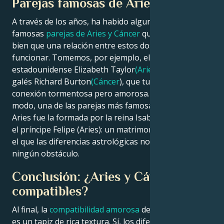
Parejas famosas de Aries y Cáncer
A través de los años, ha habido algunas muy
famosas
parejas de Aries y Cáncer
que nos mostró lo
bien que una relación entre estos dos
signos
puede
funcionar. Tomemos, por ejemplo, el dúo de la actriz
estadounidense Elizabeth Taylor
(Aries
) y el actor
galés Richard Burton
(Cáncer
), que tuvo una famosa
conexión tormentosa pero amorosa. Del mismo
modo, una de las parejas más famosas entre Aries y
Aries fue la formada por la reina Isabel II (Cáncer) y
el príncipe Felipe (Aries): un matrimonio duradero en
el que las diferencias astrológicas no supusieron
ningún obstáculo.
Conclusión: ¿Aries y Cáncer son
compatibles?
Al final, la
compatibilidad amorosa
de
Aries y C
áncer
es un tapiz de rica textura. Sí, los diferentes