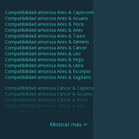
Compatibilidad amorosa
Aries
&
Capricornio
Compatibilidad amorosa
Aries
&
Acuario
Compatibilidad amorosa
Aries
&
Piscis
Compatibilidad amorosa
Aries
&
Aries
Compatibilidad amorosa
Aries
&
Tauro
Compatibilidad amorosa
Aries
&
Géminis
Compatibilidad amorosa
Aries
&
Cáncer
Compatibilidad amorosa
Aries
&
Leo
Compatibilidad amorosa
Aries
&
Virgo
Compatibilidad amorosa
Aries
&
Libra
Compatibilidad amorosa
Aries
&
Escorpio
Compatibilidad amorosa
Aries
&
Sagitario
Compatibilidad amorosa
Cáncer
&
Capricornio
Compatibilidad amorosa
Cáncer
&
Acuario
Compatibilidad amorosa
Cáncer
&
Piscis
Compatibilidad amorosa
Cáncer
&
Aries
Compatibilidad amorosa
Cáncer
&
Tauro
Compatibilidad amorosa
Cáncer
&
Géminis
Compatibilidad amorosa
Cáncer
&
Cáncer
Mostrar más
Compatibilidad amorosa
Cáncer
&
Leo
Compatibilidad amorosa
Cáncer
&
Virgo