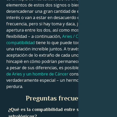
elementos de estos dos signos o bien puede
desencadenar una gran cantidad de emoción e
interés o van a estar en desacuerdo entre sí con más
frecuencia, pero si hay toma y daca, junto con la
apertura entre los dos, así como mostrar la
flexibilidad – a continuación,
Aries / Cáncer
compatibilidad
tiene lo que puede tomar para crear
una relación increíble juntos. A través de la
aceptación de lo extraño de cada uno, y haciendo
hincapié en cómo podrían permanecer juntos unidos
a pesar de sus diferencias, es posible que una
mujer
de Aries y un hombre de Cáncer
construyan algo
verdaderamente especial – un hermoso amor que
perdura.
Preguntas frecuentes
¿Qué es la compatibilidad entre signos
astrológicos?