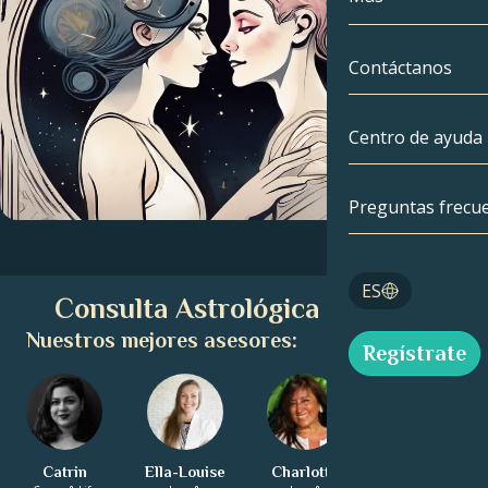
Géminis
Por fecha
Compatibilida
Contáctanos
Cáncer
AstroCartogra
Moonology
Centro de ayuda
Leo
Tarot
Virgo
Preguntas frecu
Números de á
Libra
Blog
ES
Consulta Astrológica Gratuita
Escorpio
English
Nuestros mejores asesores:
Regístrate
Sagitario
Español
Catrin
Ella-Louise
Charlotte
Annabelle
Deutsch