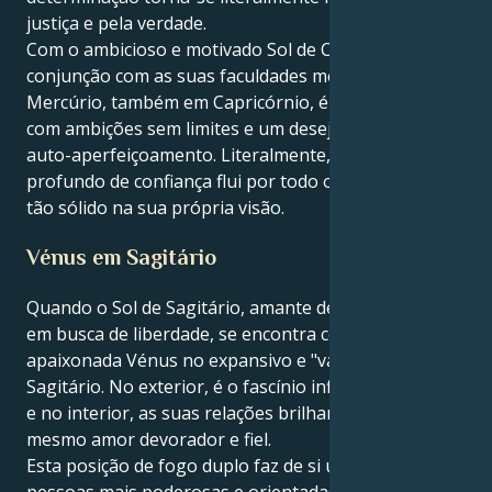
justiça e pela verdade.
Com o ambicioso e motivado Sol de Capricórnio em
conjunção com as suas faculdades mentais em
Mercúrio, também em Capricórnio, é uma pessoa
com ambições sem limites e um desejo insaciável de
auto-aperfeiçoamento. Literalmente, um poço
profundo de confiança flui por todo o seu corpo e é
tão sólido na sua própria visão.
Vénus em Sagitário
Quando o Sol de Sagitário, amante de aventuras e
em busca de liberdade, se encontra com a
apaixonada Vénus no expansivo e "vale tudo"
Sagitário. No exterior, é o fascínio infinito do carisma;
e no interior, as suas relações brilham como esse
mesmo amor devorador e fiel.
Esta posição de fogo duplo faz de si uma das