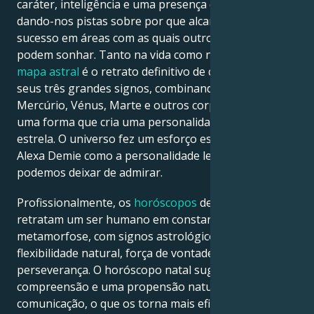
caráter, inteligência e uma presença dinâmica –
dando-nos pistas sobre por que alcançaram o
sucesso em áreas com as quais outros apenas
podem sonhar. Tanto na vida como nos filmes, o seu
mapa astral
é o retrato definitivo de cada um dos
seus três grandes signos, combinando-se com
Mercúrio, Vénus, Marte e outros corpos celestes de
uma forma que cria uma personalidade que é uma
estrela. O universo fez um esforço especial para criar
Alexa Demie como a personalidade lendária que não
podemos deixar de admirar.
Profissionalmente, os
horóscopos
de Alexa Demie
retratam um ser humano em constante
metamorfose, com signos astrológicos que refletem
flexibilidade natural, força de vontade, criatividade e
perseverança. O horóscopo natal sugere abertura,
compreensão e uma propensão natural para a
comunicação, o que os torna mais eficazes na