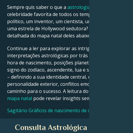
Sempre quis saber o que a
astrologia
diz sobre a sua
celebridade favorita de todos os tempos – um
Français
político, um inventor, um cientista, um músico ou
uma estrela de Hollywood sedutora? Veja a análise
Português
detalhada do mapa natal deles abaixo para descobrir!
Continue a ler para explorar as intrigantes
العربية
interpretações astrológicas por trás da data, local e
hora de nascimento, posições planetárias, casas,
signo do zodíaco, ascendente, lua e signo ascendente
日本語
– definindo a sua identidade central, ego,
personalidade exterior, conflitos emocionais e
caminho para o sucesso. A leitura do seu próprio
mapa natal
pode revelar insights semelhantes!
Sagitário Gráficos de nascimento de celebridades
Consulta Astrológica Gratuita