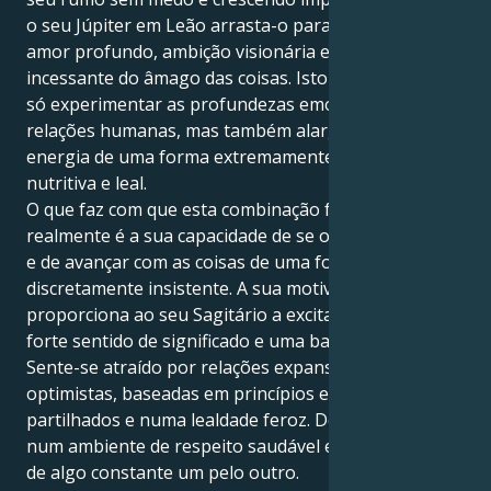
o seu Júpiter em Leão arrasta-o para um reino de
amor profundo, ambição visionária e busca
incessante do âmago das coisas. Isto permite-lhe não
só experimentar as profundezas emocionais das
relações humanas, mas também alargar a sua
energia de uma forma extremamente sustentadora,
nutritiva e leal.
O que faz com que esta combinação funcione
realmente é a sua capacidade de se ouvir a si próprio
e de avançar com as coisas de uma forma
discretamente insistente. A sua motivação leonina
proporciona ao seu Sagitário a excitação sem fim, um
forte sentido de significado e uma base terrena.
Sente-se atraído por relações expansivas e
optimistas, baseadas em princípios espirituais
partilhados e numa lealdade feroz. Desabrocham
num ambiente de respeito saudável e de descoberta
de algo constante um pelo outro.