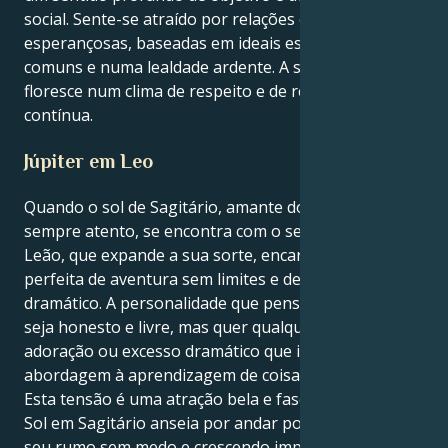
social. Sente-se atraído por relações expansivas e
esperançosas, baseadas em ideais espirituais
comuns e numa lealdade ardente. A sua inspiração
floresce num clima de respeito e de revelação
contínua.
Júpiter em Leo
Quando o sol de Sagitário, amante do livre arbítrio e
sempre atento, se encontra com o seu Júpiter em
Leão, que expande a sua sorte, encarna uma mistura
perfeita de aventura sem limites e de estilo
dramático. A personalidade que pensa quer que tudo
seja honesto e livre, mas quer qualquer tipo de amor,
adoração ou excesso dramático que inclua a sua
abordagem à aprendizagem de coisas novas.
Esta tensão é uma atração bela e fascinante. O seu
Sol em Sagitário anseia por andar por aí, traçando o
seu rumo sem medo e crescendo impunemente. Mas