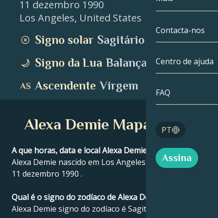
11 dezembro 1990
Los Angeles
,
United States
Gémeos
Até à data
Compatibilida
Contacta-nos
Signo solar
Sagitário
Cancro
AstroCartogra
Moonologia
Signo da Lua
Balança
Centro de ajuda
Leo
Tarot
Ascendente
Virgem
Virgem
FAQ
Números de a
Balança
Alexa Demie Mapa astral
Blog
PT
Escorpião
English
A que horas, data e local Alexa Demie nasceu?
Assina
Sagitário
Alexa Demie nascido em Los Angeles, United States
11 dezembro 1990 .
Español
Qual é o signo do zodíaco de Alexa Demie?
Alexa Demie signo do zodíaco é Sagitário.
Deutsch