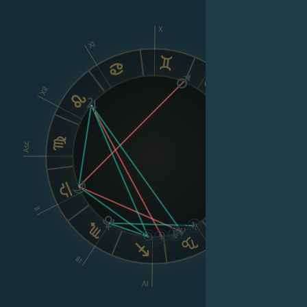
X
XI
IX
XII
VIII
Asc
Dsc
II
VI
III
V
IV