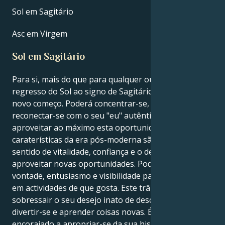
Sol em Sagitário
Asc em Virgem
Sol em Sagitário
Para si, mais do que para qualquer outra pessoa, o
regresso do Sol ao signo de Sagitário significa um
novo começo. Poderá concentrar-se, rejuvenescer e
reconectar-se com o seu "eu" autêntico, se
aproveitar ao máximo esta oportunidade. As
caraterísticas da era pós-moderna são um renovado
sentido de vitalidade, confiança e o desejo de
aproveitar novas oportunidades. Poderá ter mais
vontade, entusiasmo e visibilidade para se envolver
em actividades de que gosta. Este trânsito faz
sobressair o seu desejo inato de descobrir a verdade,
divertir-se e aprender coisas novas. É fortemente
encorajado a apropriar-se da sua história e a contá-