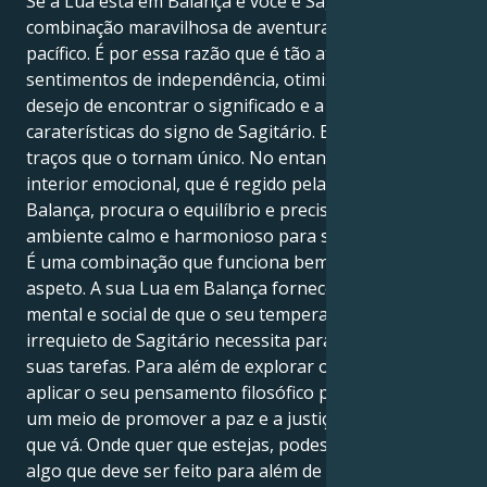
Se a Lua está em Balança e você é Sagitário, é uma
combinação maravilhosa de aventura selvagem e ar
pacífico. É por essa razão que é tão atraente. Fortes
sentimentos de independência, otimismo e um
desejo de encontrar o significado e a verdade são
caraterísticas do signo de Sagitário. Estes são os
traços que o tornam único. No entanto, o seu mundo
interior emocional, que é regido pela Lua e por
Balança, procura o equilíbrio e precisa de um
ambiente calmo e harmonioso para se sentir seguro.
É uma combinação que funciona bem e tem bom
aspeto. A sua Lua em Balança fornece a estrutura
mental e social de que o seu temperamento
irrequieto de Sagitário necessita para realizar as
suas tarefas. Para além de explorar o mundo, poderá
aplicar o seu pensamento filosófico para descobrir
um meio de promover a paz e a justiça onde quer
que vá. Onde quer que estejas, podes fazer isso. É
algo que deve ser feito para além de ver o mundo.