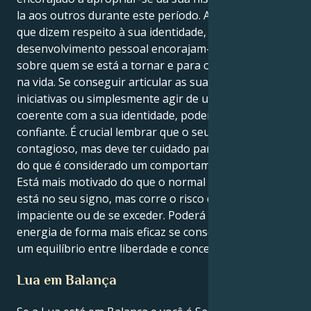
la aos outros durante este período. As perguntas
que dizem respeito à sua identidade, orientação e
desenvolvimento pessoal encorajam-no a refletir
sobre quem se está a tornar e para onde pretende ir
na vida. Se conseguir articular as suas ideias, tomar
iniciativas ou simplesmente agir de uma forma
coerente com a sua identidade, poderá sentir-se mais
confiante. É crucial lembrar que o seu entusiasmo é
contagioso, mas deve ter cuidado para evitar ir além
do que é considerado um comportamento adequado.
Está mais motivado do que o normal quando o Sol
está no seu signo, mas corre o risco de se tornar
impaciente ou de se exceder. Poderá utilizar a sua
energia de forma mais eficaz se conseguir encontrar
um equilíbrio entre liberdade e concentração.
Lua em Balança