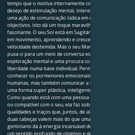
tempo que o motiva internamente com um grande
desejo de estimulação mental, interesses diversos e
uma ação de comunicação lúdica em direção aos
objectivos. Isto dá um toque maravilhoso e
fascinante. O seu Sol está em Sagitário e quer estar
em movimento, aprendendo e crescendo com uma
velocidade destemida. Mas o seu Marte em Gémeos
puxa-o para um meio de conversa espirituosa,
exploração mental e uma procura contínua de
liberdade numa base individual. Permite-lhe não só
conhecer os pormenores emocionais das relações
humanas, mas também comunicar a sua vibração de
uma forma super plástica, inteligente e frontal.
Como quando está com uma pessoa cujo tipo é igual
ou compatível com o seu, ela faz sobressair em si
qualidades e traços que, juntos, de alguma forma -
duas cabeças valem mais do que uma! O seu impulso
geminiano dá à energia incansável deste Sagitário
um sentido profundo de objetivo e de contexto