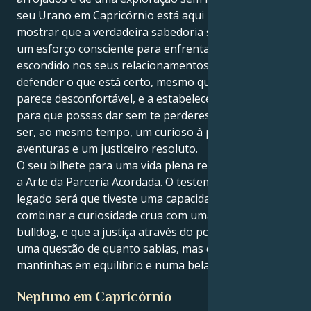
seu Urano em Capricórnio está aqui para lhe
mostrar que a verdadeira sabedoria significa fazer
um esforço consciente para enfrentar o que está
escondido nos seus relacionamentos. Obriga-te a
defender o que está certo, mesmo quando isso te
parece desconfortável, e a estabelecer limites claros
para que possas dar sem te perderes. O problema é
ser, ao mesmo tempo, um curioso à procura de
aventuras e um justiceiro resoluto.
O seu bilhete para uma vida plena reside em dominar
a Arte da Parceria Acordada. O testemunho do teu
legado será que tiveste uma capacidade inata para
combinar a curiosidade crua com uma disciplina de
bulldog, e que a justiça através do poder não era
uma questão de quanto sabias, mas de quem
mantinhas em equilíbrio e numa bela escravidão.
Neptuno em Capricórnio