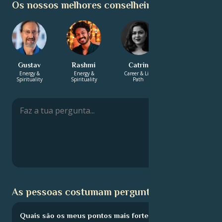
Os nossos melhores conselheiros:
Gustav
Rashmi
Catrin
Xavier
Energy &
Energy &
Career & Life
Love &
Spirituality
Spirituality
Path
Relationship
As pessoas costumam perguntar:
Quais são os meus pontos mais fortes?