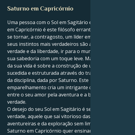
Saturno em Capricórnio
Uma pessoa com o Sol em Sagitário e um Saturno
em Capricórnio é este filósofo errante que precisa de
se tornar, a contragosto, um líder empresarial. Os
seus instintos mais verdadeiros são a procura da
verdade e da liberdade, ir para o mundo e partilhar a
sua sabedoria com um toque leve. Mas a grande lição
da sua vida é sobre a construção de uma vida bem
sucedida e estruturada através do trabalho árduo e
da disciplina, dada por Saturno. Este
emparelhamento cria um intrigante cabo de guerra
entre o seu amor pela aventura e a busca da
verdade.
O desejo do seu Sol em Sagitário é ser o buscador da
verdade, aquele que sai vitorioso das ideias
aventureiras e da exploração sem limites. Mas o seu
Saturno em Capricórnio quer ensinar-lhe que a