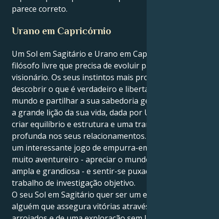
parece correto.
Urano em Capricórnio
Um Sol em Sagitário e Urano em Capricórnio é o
filósofo livre que precisa de evoluir para um teórico
visionário. Os seus instintos mais profundos são
descobrir o que é verdadeiro e libertador; viajar pelo
mundo e partilhar a sua sabedoria gentilmente. Mas
a grande lição da sua vida, dada por Úrano, é a de
criar equilíbrio e estrutura e uma transformação
profunda nos seus relacionamentos. Isto pode criar
um interessante jogo de empurra-empurra entre ser
muito aventureiro - apreciar o mundo de uma forma
ampla e grandiosa - e sentir-se puxado para um
trabalho de investigação objetivo.
O seu Sol em Sagitário quer ser um explorador,
alguém que assegura vitórias através de conceitos
arrojados e de uma exploração sem limites. Mas o