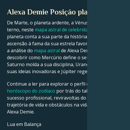
Alexa Demie Posição planetária
De Marte, o planeta ardente, a Vénus, o planeta
terno, neste
mapa astral de celebridades
, cada
planeta conta a sua parte da história sobre a
ascensão à fama da sua estrela favorita. Veja abaixo
a análise do
mapa astral
de Alexa Demie para
descobrir como Mercúrio define o seu intelecto,
Saturno molda a sua disciplina, Urano desperta as
suas ideias inovadoras e Júpiter rege a sua sorte.
Continue a ler para explorar o perfil detalhado do
horóscopo do zodíaco
por trás do talento, carisma,
sucesso profissional, reviravoltas do destino,
trajetória de vida e obstáculos na vida amorosa de
Alexa Demie.
Lua em Balança