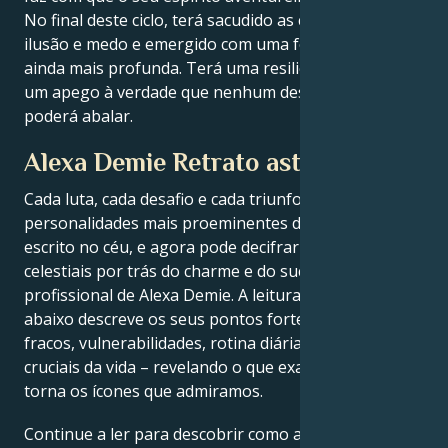
No final deste ciclo, terá sacudido as camadas de
ilusão e medo e emergido com uma força espiritual
ainda mais profunda. Terá uma resiliência tranquila e
um apego à verdade que nenhum desafio externo
poderá abalar.
Alexa Demie Retrato astrológico
Cada luta, cada desafio e cada triunfo das
personalidades mais proeminentes do mundo está
escrito no céu, e agora pode decifrar as forças
celestiais por trás do charme e do sucesso
profissional de Alexa Demie. A leitura do mapa natal
abaixo descreve os seus pontos fortes, pontos
fracos, vulnerabilidades, rotina diária e momentos
cruciais da vida – revelando o que exatamente os
torna os ícones que admiramos.
Continue a ler para descobrir como as forças