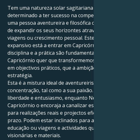
Tem uma natureza solar sagitariana e está
determinado a ter sucesso na competição. Sagitário é
uma pessoa aventureira e filosófica com um desejo
de expandir os seus horizontes através da educação,
viagens ou crescimento pessoal. Este aspeto
expansivo está a entrar em Capricórnio, onde a
disciplina e a prática são fundamentais. Neptuno em
Capricórnio quer que transformemos a nossa visão
em objectivos práticos, que a ambição se torne
estratégia.
Esta é a mistura ideal de aventureirismo e
concentração, tal como a sua paixão. Sagitário deseja
liberdade e entusiasmo, enquanto Neptuno em
Capricórnio o encoraja a canalizar esse entusiasmo
para realizações reais e projectos eficazes a longo
prazo. Podem estar inclinados para a liderança,
educação ou viagens e actividades que sejam
visionárias e materiais.