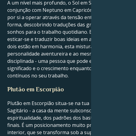
A um nível mais profundo, o Sol em Sagitário em
conjunção com Neptuno em Capricórnio pode dar
por si a operar através da tensão entre ideais e
forma, descobrindo traduções das grandes ideias e
sonhos para o trabalho quotidiano. Eles conseguem
esticar-se e traduzir boas ideias em ação. Quando os
dois estão em harmonia, esta mistura cria uma
personalidade aventureira e ao mesmo tempo
disciplinada - uma pessoa que pode explorar o
significado e o crescimento enquanto faz progressos
contínuos no seu trabalho.
Plutão em Escorpião
Plutão em Escorpião situa-se na tua 12ª casa,
Sagitário - a casa da mente subconsciente, da
espiritualidade, dos padrões dos bastidores e dos
finais. É um posicionamento muito profundo e
interior, que se transforma sob a superfície de