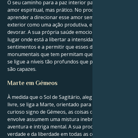
O seu caminho para a paz interior passa por um
amor espiritual, mas prático. No processo, pode
aprender a direcionar esse amor sem limites para o
exterior como uma ação produtiva, em vez de o
devorar. A sua própria saúde emocional vem de um
lugar onde está a libertar a intensidade dos seus
sentimentos e a permitir que esses dons
monumentais que tem permitam que a cura ocorra e
se ligue a níveis tão profundos que poucas pessoas
são capazes.
Marte em Gémeos
À medida que o Sol de Sagitário, alegre e de espírito
livre, se liga a Marte, orientado para a ação, no
curioso signo de Gémeos, as coisas com que se
envolve assumem uma mistura inebriante de
aventura e intriga mental. A sua procura externa da
verdade e da liberdade em todas as coisas, ao mesmo