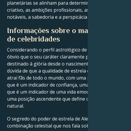
planetárias se alinham para determinar o génio
criativo, as ambições profissionais, as conquistas
notáveis, a sabedoria e a perspicácia de Alexa Demie.
Informações sobre o mapa astral
de celebridades
Considerando o perfil astrológico de Alexa Demie, é
óbvio que o seu caráter claramente potente parecia
destinado à glória desde o nascimento. Não há
dúvida de que a qualidade de estrela de Alexa Demie
atrai fãs de todo o mundo, com uma posição do sol
que é um indicador de confiança, uma posição da lua
que é um indicador de uma vida emocional plena e
uma posição ascendente que define o seu carisma
natural.
O segredo do poder de estrela de Alexa Demie é uma
combinação celestial que nos fala sobre grande