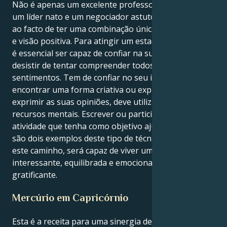
Não é apenas um excelente professor, mas também
um líder nato e um negociador astuto. Isto deve-se
ao facto de ter uma combinação única de graça social
e visão positiva. Para atingir um estado de harmonia,
é essencial ser capaz de confiar na sua intuição e
desistir de tentar compreender todos os
sentimentos. Tem de confiar no seu instinto. Para
encontrar uma forma criativa ou expressiva de
exprimir as suas opiniões, deve utilizar os seus
recursos mentais. Escrever ou participar numa
atividade que tenha como objetivo ajudar os outros
são dois exemplos deste tipo de técnica. Seguindo
este caminho, será capaz de viver uma vida
interessante, equilibrada e emocionalmente
gratificante.
Mercúrio em Capricórnio
Esta é a receita para uma sinergia de trabalho muito