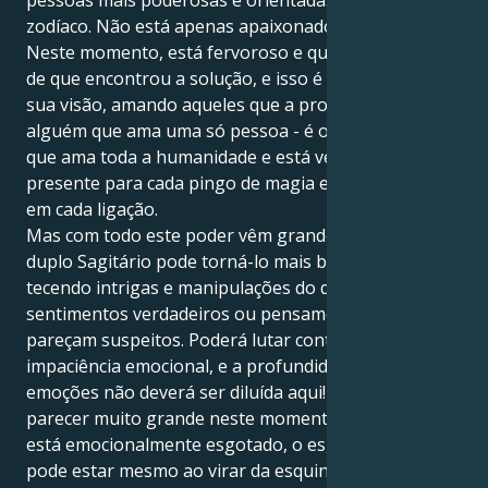
pessoas mais poderosas e orientadas para a ação do
zodíaco. Não está apenas apaixonado; você é o amor.
Neste momento, está fervoroso e quente na sua fé
de que encontrou a solução, e isso é ótimo! É leal à
sua visão, amando aqueles que a protegem. Não é
alguém que ama uma só pessoa - é o tipo de alma
que ama toda a humanidade e está verdadeiramente
presente para cada pingo de magia e assertividade
em cada ligação.
Mas com todo este poder vêm grandes desafios. O
duplo Sagitário pode torná-lo mais brincalhão,
tecendo intrigas e manipulações do que partilhando
sentimentos verdadeiros ou pensamentos que
pareçam suspeitos. Poderá lutar contra uma
impaciência emocional, e a profundidade das suas
emoções não deverá ser diluída aqui! O mundo pode
parecer muito grande neste momento, e quando se
está emocionalmente esgotado, o esgotamento
pode estar mesmo ao virar da esquina.