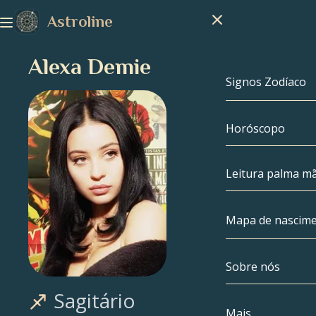
Astroline
Alexa Demie
Signos Zodíaco
Horóscopo
Signos Zodíac
Capricórnio
Leitura palma m
Aquário
Mapa de nascim
Peixes
Sobre nós
Mapa de nasc
Áries
Sagitário
Touro
Celebridades
Mais