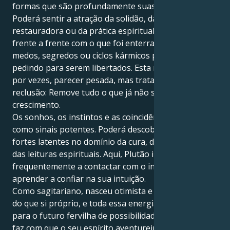
formas que são profundamente suas.
Poderá sentir a atração da solidão, da ação
restauradora ou da prática espiritual que o coloca
frente a frente com o que foi enterrado. Velhos
medos, segredos ou ciclos kármicos podem emergir
pedindo para serem libertados. Esta mudança pode,
por vezes, parecer pesada, mas trata-se de uma
reclusão: Remove tudo o que já não serve o seu
crescimento.
Os sonhos, os instintos e as coincidências surgem
como sinais potentes. Poderá descobrir pontos
fortes latentes no domínio da cura, da psicologia ou
das leituras espirituais. Aqui, Plutão inspira-o
frequentemente a contactar com o invisível e a
aprender a confiar na sua intuição.
Como sagitariano, nasceu otimista e para algo maior
do que si próprio, e toda essa energia orientadora
para o futuro fervilha de possibilidades - é isso que
faz com que o seu espírito aventureiro se atreva.