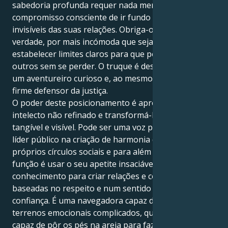
sabedoria profunda requer nada menos do que um
compromisso consciente de ir fundo com as verdades
invisíveis das suas relações. Obriga-o a dizer a
verdade, por mais incómoda que seja, e obriga-o a
estabelecer limites claros para que possa dar aos
outros sem se perder. O truque é descobrir como ser
um aventureiro curioso e, ao mesmo tempo, um
firme defensor da justiça.
O poder deste posicionamento é aproveitar o seu
intelecto não refinado e transformá-lo num bem
tangível e visível. Pode ser uma voz poderosa, um
líder público na criação de harmonia dentro dos seus
próprios círculos sociais e para além deles. A sua
função é usar o seu apetite insaciável pelo
conhecimento para criar relações e comunidades
baseadas no respeito e num sentido mútuo de
confiança. É uma navegadora capaz de atravessar
terrenos emocionais complicados, que também é
capaz de pôr os pés na areia para fazer o que lhe