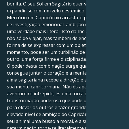
bonita. O seu Sol em Sagitário quer viajar, aprender e
expandir-se com um zelo destemido. Mas o seu
Mercúrio em Capricórnio arrasta-o para um mundo
de investigação emocional, ambição e procura de
uma verdade mais literal. Isto dá-lhe a oportunidade
não só de viajar, mas também de encontrar uma
forma de se expressar com um objetivo maior. Num
momento, pode ser um turbilhão de energia; no
outro, uma força firme e disciplinada.
O poder desta combinação surge quando se
consegue juntar o coração e a mente num só. A sua
alma sagitariana recebe a direção e a sabedoria da
sua mente capricorniana. Não és apenas um
aventureiro intrépido; és uma força de
transformação poderosa que pode usar a tua voz
para elevar os outros e fazer grandes mudanças. O
elevado nível de ambição do Capricórnio infunde no
seu animal uma bússola moral, e a sua paciente
determinação torna-se literalmente motivada pela