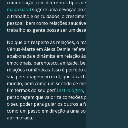
comunicação com diferentes tipos de pessoas. O
mapa natal
sugere uma devoção ao equilíbrio entre
o trabalho e os cuidados, o crescimento a nível
pessoal, bem como relações saudáveis, embora um
trabalho exigente possa ser um desafio.
No que diz respeito às relações, o mapa natal de
Vénus-Marte em Alexa Demie reflete uma atitude
apaixonada e dinâmica em relação às relações
emocionais, parentesco, amizade, bem como
relações românticas. Isso é perfeito em termos da
sua personagem no ecrã, que atrai fãs de todo o
mundo, bem como um sentido de mistério e atração.
Em termos do seu perfil
astrológico
, uma
personagem que valoriza conexões profundas utiliza
o seu poder para guiar os outros a fazer o mesmo,
como um passo em direção a uma sociedade mais
aprimorada.