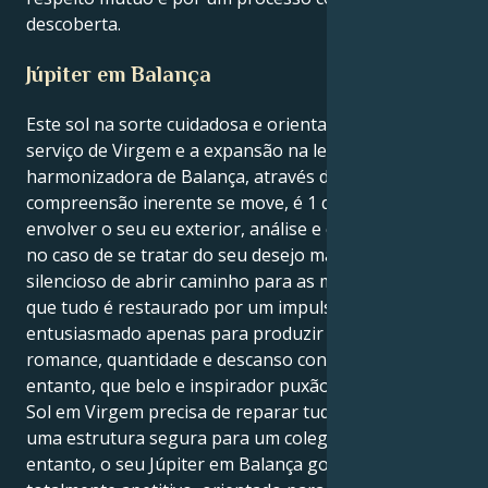
descoberta.
Júpiter em Balança
Este sol na sorte cuidadosa e orientada para o
serviço de Virgem e a expansão na lente longa e
harmonizadora de Balança, através da qual a sua
compreensão inerente se move, é 1 que adora
envolver o seu eu exterior, análise e criatividade. Mas
no caso de se tratar do seu desejo mais íntimo e
silencioso de abrir caminho para as motivações, verá
que tudo é restaurado por um impulso florescente e
entusiasmado apenas para produzir através do
romance, quantidade e descanso consequente. E, no
entanto, que belo e inspirador puxão ele cria. O seu
Sol em Virgem precisa de reparar tudo e construir
uma estrutura segura para um colega de equipa; no
entanto, o seu Júpiter em Balança gosta de ser