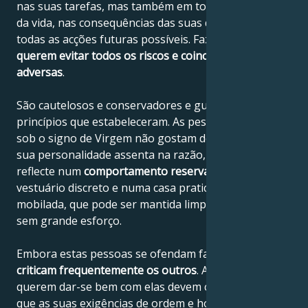
nas suas tarefas, mas também em todas as situações
da vida, nas consequências das suas decisões e em
todas as acções futuras possíveis. Fazem-no porque
querem evitar todos os riscos e coincidências
adversas
.
São cautelosos e conservadores e guiam-se pelos
princípios que estabeleceram. As pessoas nascidas
sob o signo de Virgem não gostam de se exibir e a
sua personalidade assenta na razão, o que se
reflecte num
comportamento reservado
, num
vestuário discreto e numa casa praticamente
mobilada, que pode ser mantida limpa e arrumada
sem grande esforço.
Embora estas pessoas se ofendam facilmente,
criticam frequentemente os outros
. Aqueles que
querem dar-se bem com elas devem compreender
que as suas exigências de ordem e honestidade são