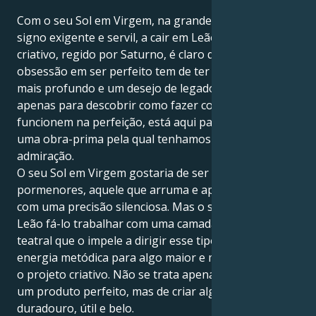
Com o seu Sol em Virgem, na grande lição de vida do
signo exigente e servil, a cair em Leão, orgulhoso e
criativo, regido por Saturno, é claro que a sua
obsessão em ser perfeito tem de ter um significado
mais profundo e um desejo de legado. Não está aqui
apenas para descobrir como fazer com que as coisas
funcionem na perfeição, está aqui para construir
uma obra-prima pela qual tenhamos respeito e
admiração.
O seu Sol em Virgem gostaria de ser o mestre dos
pormenores, aquele que arruma e aperfeiçoa tudo
com uma precisão silenciosa. Mas o seu Saturno em
Leão fá-lo trabalhar com uma camada de ambição
teatral que o impele a dirigir esse tipo particular de
energia metódica para algo maior e mais grandioso,
o projeto criativo. Não se trata apenas de produzir
um produto perfeito, mas de criar algo de valor
duradouro, útil e belo.