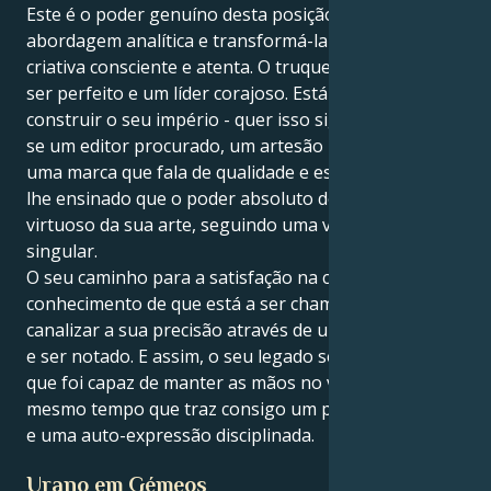
Este é o poder genuíno desta posição, pegar na sua
abordagem analítica e transformá-la numa agenda
criativa consciente e atenta. O truque é aprender a
ser perfeito e um líder corajoso. Está aqui para
construir o seu império - quer isso signifique tornar-
se um editor procurado, um artesão premiado ou
uma marca que fala de qualidade e estilo confiante. É-
lhe ensinado que o poder absoluto deriva de ser um
virtuoso da sua arte, seguindo uma visão criativa
singular.
O seu caminho para a satisfação na carreira é o
conhecimento de que está a ser chamado para
canalizar a sua precisão através de um meio criativo
e ser notado. E assim, o seu legado será o de alguém
que foi capaz de manter as mãos no volante, ao
mesmo tempo que traz consigo um pragmatismo cru
e uma auto-expressão disciplinada.
Urano em Gémeos