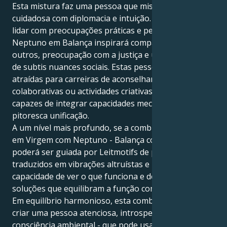
Esta mistura faz uma pessoa que mistura análise
cuidadosa com diplomacia e intuição. Com Virgem a
lidar com preocupações práticas e perfeição,
Neptuno em Balança inspirará compaixão pelos
outros, preocupação com a justiça e uma apreciação
de subtis nuances sociais. Estas pessoas podem ser
atraídas para carreiras de aconselhamento, artes
colaborativas ou actividades criativas, onde são
capazes de integrar capacidades mecânicas com uma
pitoresca unificação.
A um nível mais profundo, se a combinação do Sol
em Virgem com Neptuno - Balança continuar, a vida
poderá ser guiada por Leitmotifs de perfeccionismo
traduzidos em vibrações altruístas e idealismo. Têm a
capacidade de ver o que funciona e de fornecer
soluções que equilibram a função com a harmonia.
Em equilíbrio harmonioso, esta combinação ajuda a
criar uma pessoa atenciosa, introspectiva e com
consciência ambiental - que pode usar habilmente a