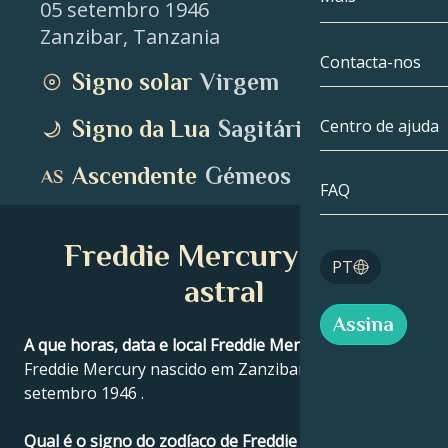
05 setembro 1946
Zanzibar
,
Tanzania
Gémeos
Até à data
Compatibilida
Contacta-nos
Signo solar
Virgem
Cancro
AstroCartogra
Moonologia
Signo da Lua
Sagitário
Centro de ajuda
Leo
Tarot
Ascendente
Gémeos
Virgem
FAQ
Números de a
Balança
Freddie Mercury Mapa
Blog
PT
Escorpião
astral
English
Assina
Sagitário
A que horas, data e local Freddie Mercury nasceu?
Freddie Mercury nascido em Zanzibar, Tanzania 05
Español
setembro 1946 .
Deutsch
Qual é o signo do zodíaco de Freddie Mercury?