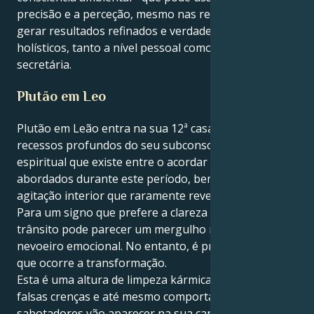
precisão e a perceção, mesmo nas relações, para
gerar resultados refinados e verdadeiramente
holísticos, tanto a nível pessoal como na sua
secretária.
Plutão em Leo
Plutão em Leão entra na sua 12ª casa, Virgem - os
recessos profundos do seu subconsciente e o mundo
espiritual que existe entre o acordar e o sonhar são
abordados durante este período, bem como a
agitação interior que raramente revela aos outros.
Para um signo que prefere a clareza e a ordem, este
trânsito pode parecer um mergulho na piscina do
nevoeiro emocional. No entanto, é precisamente aí
que ocorre a transformação.
Esta é uma altura de limpeza kármica. Velhos medos,
falsas crenças e até mesmo comportamentos auto-
sabotadores vão aparecer na sua cara... insistindo