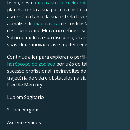
terno, neste
mapa astral de celebridades
, cada
planeta conta a sua parte da história sobre a
ascensão à fama da sua estrela favorita. Veja abaixo
a análise do
mapa astral
de Freddie Mercury para
descobrir como Mercúrio define o seu intelecto,
Saturno molda a sua disciplina, Urano desperta as
suas ideias inovadoras e Júpiter rege a sua sorte.
Continue a ler para explorar o perfil detalhado do
horóscopo do zodíaco
por trás do talento, carisma,
sucesso profissional, reviravoltas do destino,
trajetória de vida e obstáculos na vida amorosa de
Freddie Mercury.
Lua em Sagitário
Sol em Virgem
Asc em Gémeos