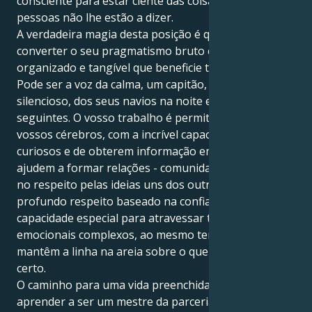
consciente para estar ciente das coisas que as
pessoas não lhe estão a dizer.
A verdadeira magia desta posição é que pode
converter o seu pragmatismo bruto em algo
organizado e tangível que beneficie todos os outros.
Pode ser a voz da calma, um capitão, ainda que
silencioso, dos seus navios na noite e nos dias
seguintes. O vosso trabalho é permitir que esses
vossos cérebros, com a incrível capacidade de serem
curiosos e de obterem informação em bruto, saiam e
ajudem a formar relações - comunidades baseadas
no respeito pelas ideias uns dos outros e num
profundo respeito baseado na confiança. Têm uma
capacidade especial para atravessar terrenos
emocionais complexos, ao mesmo tempo que
mantêm a linha na areia sobre o que acham que está
certo.
O caminho para uma vida preenchida passa por
aprender a ser um mestre da parceria equitativa.