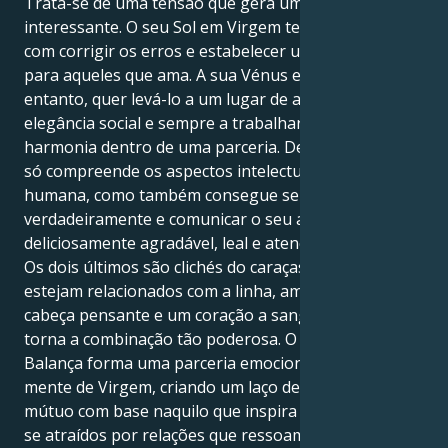
Trata-se de uma tensão que gera uma atração
interessante. O seu Sol em Virgem tem tudo a ver
com corrigir os erros e estabelecer uma base forte
para aqueles que ama. A sua Vénus em Balança, no
entanto, quer levá-lo a um lugar de amor partilhado,
elegância social e sempre a trabalhar para a
harmonia dentro de uma parceria. Dessa forma, não
só compreende os aspectos intelectuais da ligação
humana, como também consegue senti-los
verdadeiramente e comunicar o seu amor com algo
deliciosamente agradável, leal e atencioso.
Os dois últimos são clichés do caraças e, embora não
estejam relacionados com a linha, amar com uma
cabeça pensante e um coração a sangrar é o que
torna a combinação tão poderosa. O seu coração de
Balança forma uma parceria emocional com a sua
mente de Virgem, criando um laço de interesse
mútuo com base naquilo que inspira ambos. Sentem-
se atraídos por relações que ressoam com graça e