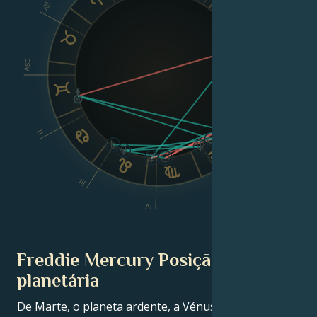
XII
VIII
Asc
Dsc
II
VI
III
V
IV
Freddie Mercury Posição
planetária
De Marte, o planeta ardente, a Vénus, o planeta