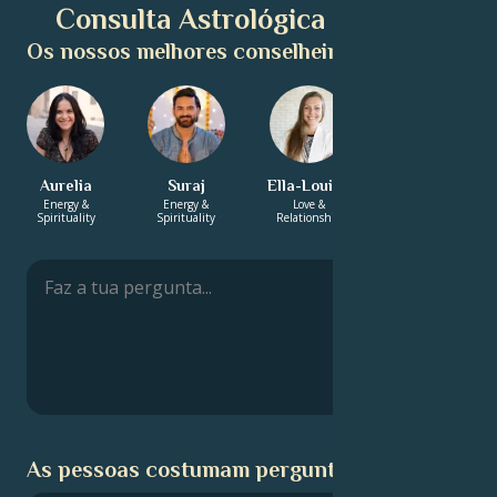
Consulta Astrológica Gratuita
Os nossos melhores conselheiros:
Aurelia
Suraj
Ella-Louise
Annabelle
Energy &
Energy &
Love &
Career & Life
Spirituality
Spirituality
Relationship
Path
As pessoas costumam perguntar: