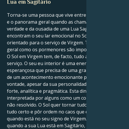
Lua em Sagitário
Torna-se uma pessoa que vive entre os pormenores
e o panorama geral quando as chamas da busca da
verdade e da ousadia de uma Lua Sagitariana
encontram o seu lar emocional no Sol preciso e
orientado para o serviço de Virgem. Tanto o quadro
geral como os pormenores são importantes para si.
O Sol em Virgem tem, de facto, tudo a ver com
serviço. O seu eu interior é uma energia ardente e
esperançosa que precisa de uma grande verdade ou
de um acontecimento emocionante para se sentir à
vontade, apesar da sua personalidade exteriormente
forte, analítica e pragmática. Esta dinâmica pode ser
interpretada por alguns como um conflito interno
não resolvido. O Sol quer tornar tudo perfeito, fazer
tudo certo e pôr ordem no caos que está a acontecer
quando está no seu signo de Virgem. No entanto,
quando a sua Lua está em Sagitário, encoraja-a a