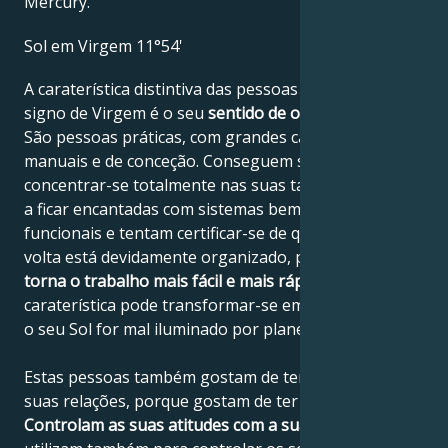
Mercury.
Sol em Virgem 11°54'
A caraterística distintiva das pessoas nascidas sob o
signo de Virgem é o seu
sentido de ordem e sistema
.
São pessoas práticas, com grandes capacidades
manuais e de conceção. Conseguem sempre
concentrar-se totalmente nas suas tarefas. Tendem
a ficar encantadas com sistemas bem pensados e
funcionais e tentam certificar-se de que tudo à sua
volta está devidamente organizado, porque
a ordem
torna o trabalho mais fácil e mais rápido
. Esta
caraterística pode transformar-se em pedantismo se
o seu Sol for mal iluminado por planetas.
Estas pessoas também gostam de ter ordem nas
suas relações, porque gostam de ter tudo claro.
Controlam as suas atitudes com a sua mente
, que