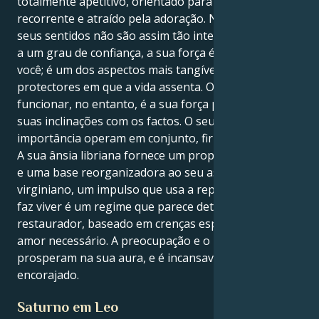
totalmente apetitivo, orientado para os planos,
recorrente e atraído pela adoração. No entanto, os
seus sentidos não são assim tão inteligentes. Devido
a um grau de confiança, a sua força é incrivelmente
você; é um dos aspectos mais tangíveis, habilidosos e
protectores em que a vida assenta. O que a faz
funcionar, no entanto, é a sua força para alinhar as
suas inclinações com os factos. O seu instinto e a sua
importância operam em conjunto, firmes e enxutos.
A sua ânsia libriana fornece um propósito profundo
e uma base reorganizadora ao seu aspeto
virginiano, um impulso que usa a reparação. O que o
faz viver é um regime que parece determinado e
restaurador, baseado em crenças espirituais e no
amor necessário. A preocupação e o respeito
prosperam na sua aura, e é incansavelmente
encorajado.
Saturno em Leo