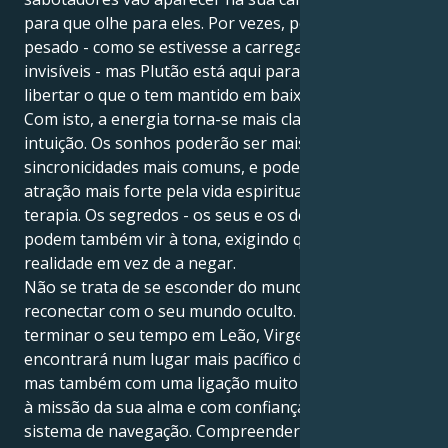
para que olhe para eles. Por vezes, pode parecer
pesado - como se estivesse a carregar pesos
invisíveis - mas Plutão está aqui para o ajudar a
libertar o que o tem mantido em baixo.
Com isto, a energia torna-se mais clara na sua
intuição. Os sonhos poderão ser mais vívidos e as
sincronicidades mais comuns, e poderá sentir uma
atração mais forte pela vida espiritual, meditação ou
terapia. Os segredos - os seus e os dos outros -
podem também vir à tona, exigindo que confronte a
realidade em vez de a negar.
Não se trata de se esconder do mundo; trata-se de se
reconectar com o seu mundo oculto. Quando Plutão
terminar o seu tempo em Leão, Virgem, não só se
encontrará num lugar mais pacífico do que nunca,
mas também com uma ligação muito mais profunda
à missão da sua alma e com confiança no seu próprio
sistema de navegação. Compreenderá que o poder