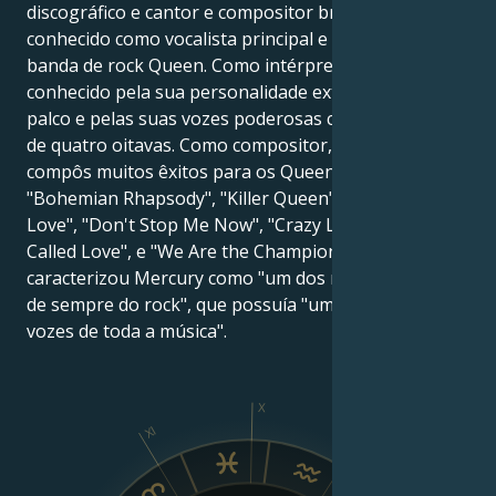
discográfico e cantor e compositor britânico, mais
conhecido como vocalista principal e letrista da
banda de rock Queen. Como intérprete, era
conhecido pela sua personalidade extravagante em
palco e pelas suas vozes poderosas com um alcance
de quatro oitavas. Como compositor, Mercury
compôs muitos êxitos para os Queen, incluindo
"Bohemian Rhapsody", "Killer Queen", "Somebody to
Love", "Don't Stop Me Now", "Crazy Little Thing
Called Love", e "We Are the Champions". AllMusic
caracterizou Mercury como "um dos maiores artistas
de sempre do rock", que possuía "uma das maiores
vozes de toda a música".
X
XI
IX