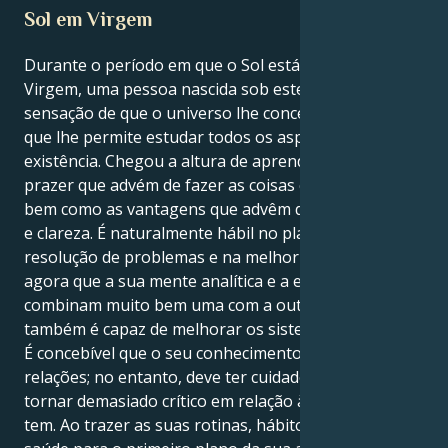
Sol em Virgem
Durante o período em que o Sol está no signo de
Virgem, uma pessoa nascida sob este signo tem a
sensação de que o universo lhe concedeu uma lupa
que lhe permite estudar todos os aspectos da sua
existência. Chegou a altura de aprender a apreciar o
prazer que advém de fazer as coisas corretamente,
bem como as vantagens que advêm de ter estrutura
e clareza. É naturalmente hábil no planeamento, na
resolução de problemas e na melhoria de sistemas,
agora que a sua mente analítica e a energia cósmica
combinam muito bem uma com a outra. Dito isto,
também é capaz de melhorar os sistemas existentes.
É concebível que o seu conhecimento seja útil para as
relações; no entanto, deve ter cuidado para não se
tornar demasiado crítico em relação às ligações que
tem. Ao trazer as suas rotinas, hábitos diários e