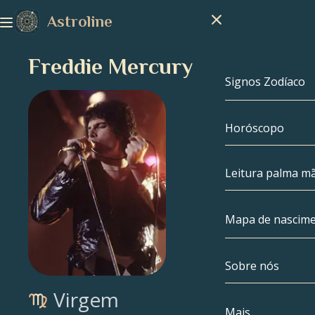
Astroline
Freddie Mercury
Signos Zodíaco
Horóscopo
Signos Zodíac
Capricórnio
Leitura palma m
Aquário
Mapa de nascim
Peixes
Sobre nós
Mapa de nasc
Áries
Virgem
Touro
Celebridades
Mais