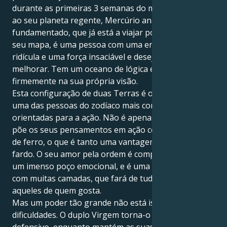
durante as primeiras 3 semanas do mês, juntando-se
ao seu planeta regente, Mercúrio analítico e
fundamentado, que já está a viajar por esta parte do
seu mapa, é uma pessoa com uma energia mental
ridícula e uma força insaciável e desejosa de
melhorar. Tem um oceano de lógica e acredita
firmemente na sua própria visão.
Esta configuração de duas Terras é o que faz de si
uma das pessoas do zodíaco mais concentradas e
orientadas para a ação. Não é apenas um pensador;
põe os seus pensamentos em ação com um punho
de ferro, o que é tanto uma vantagem como um
fardo. O seu amor pela ordem é complementado por
um imenso poço emocional, e é uma pessoa firme,
com muitas camadas, que fará de tudo para proteger
aqueles de quem gosta.
Mas um poder tão grande não está isento de
dificuldades. O duplo Virgem torna-o muito crítico e
defensivo, enquanto mantém as suas emoções perto