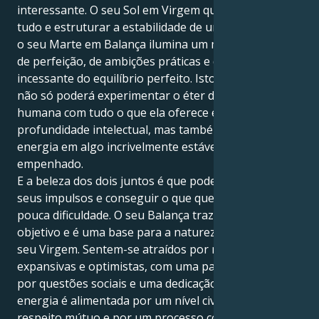
interessante. O seu Sol em Virgem quer consertar
tudo e estruturar a estabilidade de um parceiro. Mas
o seu Marte em Balança ilumina um mundo material
de perfeição, de ambições práticas e de busca
incessante do equilíbrio perfeito. Isto significa que
não só poderá experimentar o éter da ligação
humana com tudo o que ela oferece em termos de
profundidade intelectual, mas também transformar a
energia em algo incrivelmente estável, protetor e
empenhado.
E a beleza dos dois juntos é que pode confiar nos
seus impulsos e conseguir o que quer com muito
pouca dificuldade. O seu Balança traz um sentido de
objetivo e é uma base para a natureza analítica do
seu Virgem. Sentem-se atraídos por relações
expansivas e optimistas, com uma paixão partilhada
por questões sociais e uma dedicação feroz. A vossa
energia é alimentada por um nível civilizado de
respeito mútuo e por um processo contínuo de