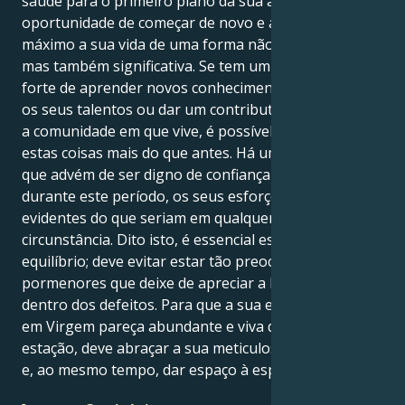
saúde para o primeiro plano da sua atenção, tem a
oportunidade de começar de novo e aproveitar ao
máximo a sua vida de uma forma não só saudável,
mas também significativa. Se tem um desejo mais
forte de aprender novos conhecimentos, melhorar
os seus talentos ou dar um contributo positivo para
a comunidade em que vive, é possível que deseje
estas coisas mais do que antes. Há um poder subtil
que advém de ser digno de confiança e prestável, e
durante este período, os seus esforços são mais
evidentes do que seriam em qualquer outra
circunstância. Dito isto, é essencial estabelecer um
equilíbrio; deve evitar estar tão preocupado com os
pormenores que deixe de apreciar a beleza que está
dentro dos defeitos. Para que a sua estação do Sol
em Virgem pareça abundante e viva durante toda a
estação, deve abraçar a sua meticulosidade inerente
e, ao mesmo tempo, dar espaço à espontaneidade.