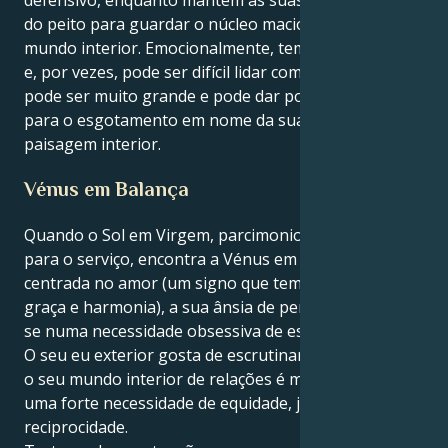
do peito para guardar o núcleo macio do seu sensível
mundo interior. Emocionalmente, tem muita paixão
e, por vezes, pode ser difícil lidar com isso. O mundo
pode ser muito grande e pode dar por si a tender
para o esgotamento em nome da sua poderosa
paisagem interior.
Vénus em Balança
Quando o Sol em Virgem, parcimonioso e orientado
para o serviço, encontra a Vénus em Balança,
centrada no amor (um signo que tem tudo a ver com
graça e harmonia), a sua ânsia de perfeição traduz-
se numa necessidade obsessiva de estar com "o tal".
O seu eu exterior gosta de escrutinar e refinar, mas
o seu mundo interior de relações é motivado por
uma forte necessidade de equidade, justiça e
reciprocidade.