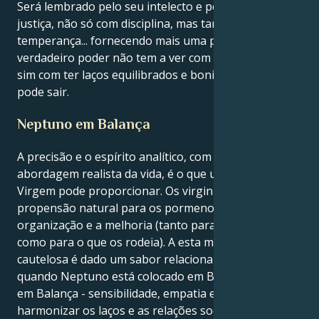
Será lembrado pelo seu intelecto e pela busca da
justiça, não só com disciplina, mas também com
temperança... fornecendo mais uma prova de que o
verdadeiro poder não tem a ver com o que sabe, mas
sim com ter laços equilibrados e bonitos de onde se
pode sair.
Neptuno em Balança
A precisão e o espírito analítico, com uma
abordagem realista da vida, é o que um Sol em
Virgem pode proporcionar. Os virginianos têm uma
propensão natural para os pormenores, a
organização e a melhoria (tanto para si próprios
como para o que os rodeia). A esta mesma energia
cautelosa é dado um sabor relacional e idealista
quando Neptuno está colocado em Balança. Neptuno
em Balança - sensibilidade, empatia e vontade de
harmonizar os laços e as relações sociais.