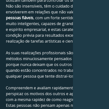
utilizam também para controlar os seus sentimentos.
Não são insensíveis, têm o cuidado de não se
envolverem em relações que não valem a pena. São
pessoas fiáveis
, com um forte sentido do dever. São
muito inteligentes, capazes de grande concentração
e espírito empresarial, e estas caraterísticas são a
condição prévia para resultados excepcionais na
realização de tarefas artísticas e científicas.
As suas realizações profissionais são o resultado de
métodos minuciosamente pensados e também
porque nunca deixam que os outros os perturbem
quando estão concentrados no trabalho. Afastam
qualquer pessoa que tente distraí-los.
Compreendem e avaliam rapidamente e de forma
perspicaz os motivos dos outros e apercebem-se
com a mesma rapidez de como reagir e o que fazer.
Estas pessoas não pensam apenas no seu trabalho e