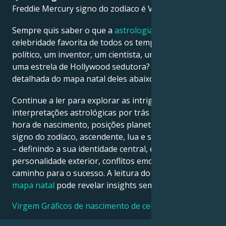
Freddie Mercury signo do zodíaco é Virgem.
Français
Sempre quis saber o que a
astrologia
diz sobre a sua
celebridade favorita de todos os tempos – um
político, um inventor, um cientista, um músico ou
Português
uma estrela de Hollywood sedutora? Veja a análise
detalhada do mapa natal deles abaixo para descobrir!
العربية
Continue a ler para explorar as intrigantes
interpretações astrológicas por trás da data, local e
日本語
hora de nascimento, posições planetárias, casas,
signo do zodíaco, ascendente, lua e signo ascendente
– definindo a sua identidade central, ego,
personalidade exterior, conflitos emocionais e
caminho para o sucesso. A leitura do seu próprio
mapa natal
pode revelar insights semelhantes!
Virgem Gráficos de nascimento de celebridades