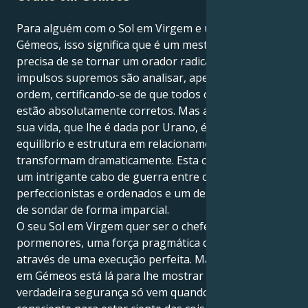
Para alguém com o Sol em Virgem e um Urano em
Gémeos, isso significa que é um mestre artesão que
precisa de se tornar um orador radical. Os seus
impulsos supremos são analisar, aperfeiçoar e criar
ordem, certificando-se de que todos os pormenores
estão absolutamente corretos. Mas a grande lição da
sua vida, que lhe é dada por Urano, é estabelecer
equilíbrio e estrutura em relacionamentos que se
transformam dramaticamente. Esta combinação cria
um intrigante cabo de guerra entre os seus instintos
perfeccionistas e ordenados e um desejo profundo
de sondar de forma imparcial.
O seu Sol em Virgem quer ser o chefe dos
pormenores, uma força pragmática que triunfa
através de uma execução perfeita. Mas o seu Urano
em Gémeos está lá para lhe mostrar que a
verdadeira segurança só vem quando faz um esforço