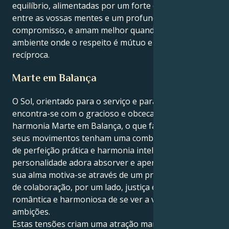
equilíbrio, alimentadas por um forte caso de amor
entre as vossas mentes e um profundo
compromisso, e amam melhor quando estão num
ambiente onde o respeito é mútuo e a admiração
recíproca.
Marte em Balança
O Sol, orientado para o serviço e para o pormenor,
encontra-se com o gracioso e obcecado pela
harmonia Marte em Balança, o que faz com que os
seus movimentos tenham uma combinação invulgar
de perfeição prática e harmonia intelectual. A sua
personalidade adora absorver e aperfeiçoar, mas a
sua alma motiva-se através de um profundo desejo
de colaboração, por um lado, justiça e uma forma
romântica e harmoniosa de se ver a viver as suas
ambições.
Estas tensões criam uma atração maravilhosa e