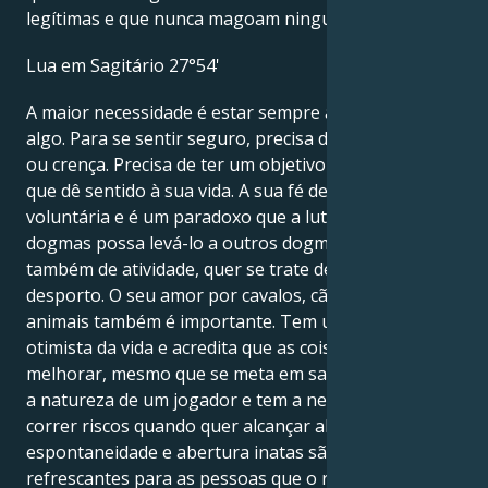
legítimas e que nunca magoam ninguém.
Lua em Sagitário 27°54'
A maior necessidade é estar sempre à procura de
algo. Para se sentir seguro, precisa de uma filosofia
ou crença. Precisa de ter um objetivo ou uma missão
que dê sentido à sua vida. A sua fé deve ser
voluntária e é um paradoxo que a luta contra os
dogmas possa levá-lo a outros dogmas. Precisa
também de atividade, quer se trate de viagens ou de
desporto. O seu amor por cavalos, cães ou outros
animais também é importante. Tem uma abordagem
otimista da vida e acredita que as coisas vão
melhorar, mesmo que se meta em sarilhos. Pode ter
a natureza de um jogador e tem a necessidade de
correr riscos quando quer alcançar algo. A sua
espontaneidade e abertura inatas são muito
refrescantes para as pessoas que o rodeiam. Pode