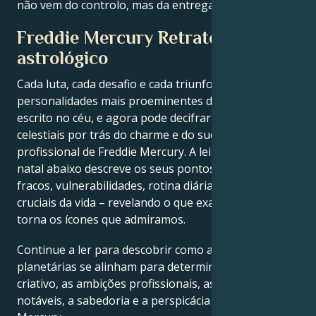
não vem do controlo, mas da entrega e da fé.
Freddie Mercury Retrato
astrológico
Cada luta, cada desafio e cada triunfo das
personalidades mais proeminentes do mundo está
escrito no céu, e agora pode decifrar as forças
celestiais por trás do charme e do sucesso
profissional de Freddie Mercury. A leitura do mapa
natal abaixo descreve os seus pontos fortes, pontos
fracos, vulnerabilidades, rotina diária e momentos
cruciais da vida – revelando o que exatamente os
torna os ícones que admiramos.
Continue a ler para descobrir como as forças
planetárias se alinham para determinar o génio
criativo, as ambições profissionais, as conquistas
notáveis, a sabedoria e a perspicácia de Freddie