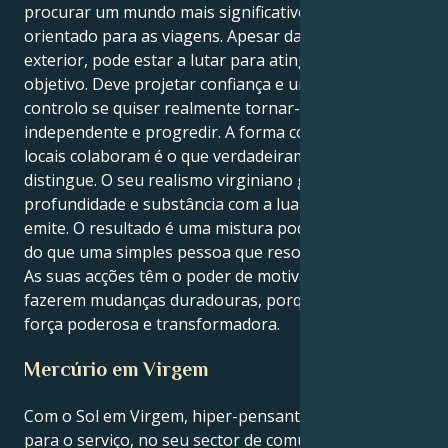
procurar um mundo mais significativo, inteligente e
orientado para as viagens. Apesar da sua calma
exterior, pode estar a lutar para atingir o seu
objetivo. Deve projetar confiança e um sentido de
controlo se quiser realmente tornar-se
independente e progredir. A forma como estes dois
locais colaboram é o que verdadeiramente o
distingue. O seu realismo virginiano ganha muita
profundidade e substância com a lua sagitariana que
emite. O resultado é uma mistura poderosa. É mais
do que uma simples pessoa que resolve problemas.
As suas acções têm o poder de motivar os outros a
fazerem mudanças duradouras, porque você é uma
força poderosa e transformadora.
Mercúrio em Virgem
Com o Sol em Virgem, hiper-pensante e orientado
para o serviço, no seu sector de comunicação mental