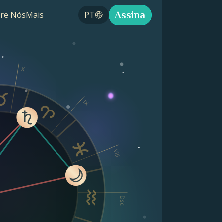
Assina
re Nós
Mais
PT
X
IX
VIII
Dsc