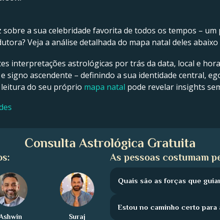
z sobre a sua celebridade favorita de todos os tempos – um p
tora? Veja a análise detalhada do mapa natal deles abaixo 
tes interpretações astrológicas por trás da data, local e hor
 e signo ascendente – definindo a sua identidade central, ego
 leitura do seu próprio
mapa natal
pode revelar insights se
ades
Consulta Astrológica Gratuita
os:
As pessoas costumam pe
Quais são as forças que guia
Estou no caminho certo para 
Ashwin
Suraj