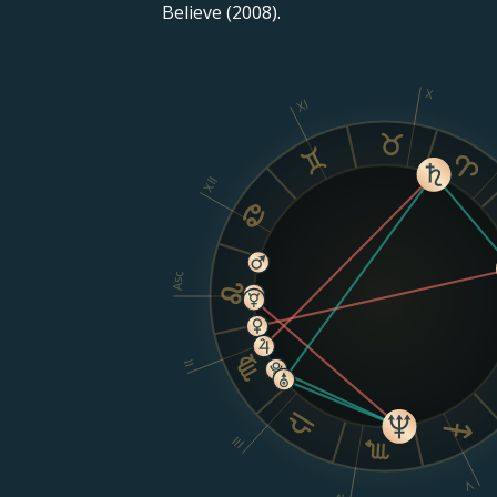
Believe (2008).
X
XI
XII
Asc
II
III
V