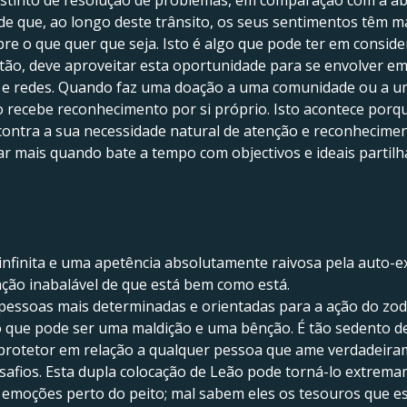
 distinto de resolução de problemas, em comparação com a a
de que, ao longo deste trânsito, os seus sentimentos têm m
re o que quer que seja. Isto é algo que pode ter em consi
tão, deve aproveitar esta oportunidade para se envolver e
 e redes. Quando faz uma doação a uma comunidade ou a um
 recebe reconhecimento por si próprio. Isto acontece por
 contra a sua necessidade natural de atenção e reconhecimen
lhar mais quando bate a tempo com objectivos e ideais partil
infinita e uma apetência absolutamente raivosa pela auto-
ção inabalável de que está bem como está.
 pessoas mais determinadas e orientadas para a ação do zodí
, o que pode ser uma maldição e uma bênção. É tão sedento
 protetor em relação a qualquer pessoa que ame verdadeira
afios. Esta dupla colocação de Leão pode torná-lo extremam
emoções perto do peito; mal sabem eles os tesouros que es