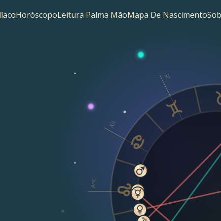
íaco
Horóscopo
Leitura Palma Mão
Mapa De Nascimento
Sob
XI
XII
Asc