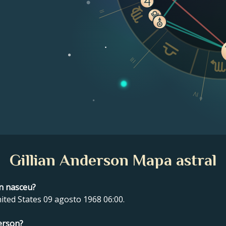
II
III
IV
Gillian Anderson Mapa astral
on nasceu?
ited States 09 agosto 1968 06:00.
derson?