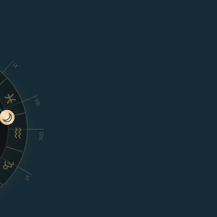
IX
VIII
Dsc
VI