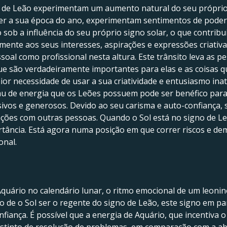
 de Leão experimentam um aumento natural do seu próprio 
ser a sua época do ano, experimentam sentimentos de poder, 
sob a influência do seu próprio signo solar, o que contribui
amente aos seus interesses, aspirações e expressões criativ
soal como profissional nesta altura. Este trânsito leva as p
que são verdadeiramente importantes para elas e as coisas 
r necessidade de usar a sua criatividade e entusiasmo inato
grau de energia que os Leões possuem pode ser benéfico pa
vos e generosos. Devido ao seu carisma e auto-confiança, 
gações com outras pessoas. Quando o Sol está no signo de Le
rtância. Está agora numa posição em que correr riscos e de
onal.
quário no calendário lunar, o ritmo emocional de um leonin
o de o Sol ser o regente do signo de Leão, este signo em pa
fiança. É possível que a energia de Aquário, que incentiva 