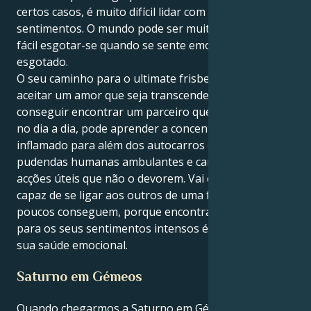
certos casos, é muito difícil lidar com os seus
sentimentos. O mundo pode ser muito grande e é
fácil esgotar-se quando se sente emocionalmente
esgotado.
O seu caminho para o ultimate frisbee consiste em
aceitar um amor que seja transcendente e realista. Se
conseguir encontrar um parceiro que o apoie e guie
no dia a dia, pode aprender a concentrar o seu amor
inflamado para além dos autocarros cheios de
pudendas humanas ambulantes e canalizá-lo para
acções úteis que não o devorem. Vai curar-se e será
capaz de se ligar aos outros de uma forma que
poucos conseguem, porque encontrar uma saída
para os seus sentimentos intensos é crucial para a
sua saúde emocional.
Saturno em Gémeos
Quando chegarmos a Saturno em Gémeos,