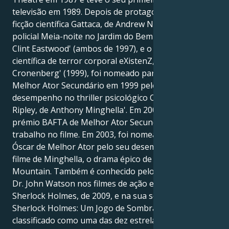
televisão em 1989. Depois de protagonizar o filme de
ficção científica Gattaca, de Andrew Niccol', e o drama
policial Meia-noite no Jardim do Bem e do Mal, de
Clint Eastwood' (ambos de 1997), e o filme de ficção
científica de terror corporal eXistenZ, de David
Cronenberg' (1999), foi nomeado para o Óscar de
Melhor Ator Secundário em 1999 pelo seu
desempenho no thriller psicológico O Talentoso Sr.
Ripley, de Anthony Minghella'. Em 2000, ganhou o
prémio BAFTA de Melhor Ator Secundário pelo seu
trabalho no filme. Em 2003, foi nomeado para o
Óscar de Melhor Ator pelo seu desempenho noutro
filme de Minghella, o drama épico de guerra Cold
Mountain. Também é conhecido pelo seu papel de
Dr. John Watson nos filmes de ação e mistério
Sherlock Holmes, de 2009, e na sua sequela de 2011,
Sherlock Holmes: Um Jogo de Sombras. Em 2006, foi
classificado como uma das dez estrelas de cinema