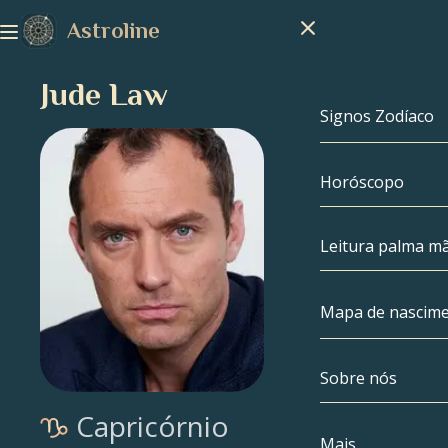
Astroline
Jude Law
Signos Zodíaco
Horóscopo
Signos Zodíac
Capricórnio
Leitura palma m
Aquário
Mapa de nascim
Peixes
Sobre nós
Mapa de nasc
Áries
Capricórnio
Touro
Celebridades
Mais