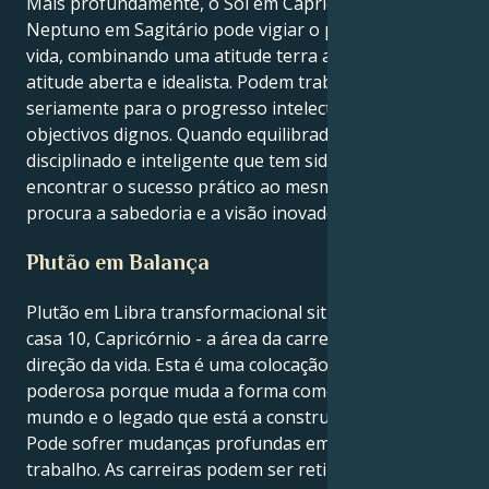
Mais profundamente, o Sol em Capricórnio com
Neptuno em Sagitário pode vigiar o percurso da
vida, combinando uma atitude terra a terra com uma
atitude aberta e idealista. Podem trabalhar
seriamente para o progresso intelectual e para
objectivos dignos. Quando equilibrado, é o visionário
disciplinado e inteligente que tem sido capaz de
encontrar o sucesso prático ao mesmo tempo que
procura a sabedoria e a visão inovadora.
Plutão em Balança
Plutão em Libra transformacional situa-se na sua
casa 10, Capricórnio - a área da carreira, reputação e
direção da vida. Esta é uma colocação muito
poderosa porque muda a forma como caminha pelo
mundo e o legado que está a construir.
Pode sofrer mudanças profundas em termos de
trabalho. As carreiras podem ser retiradas