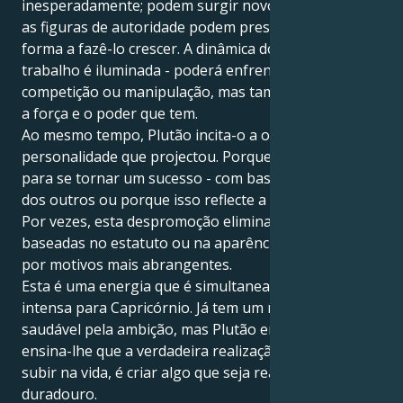
inesperadamente; podem surgir novos caminhos ou
as figuras de autoridade podem pressioná-lo de
forma a fazê-lo crescer. A dinâmica do poder no
trabalho é iluminada - poderá enfrentar controlo,
competição ou manipulação, mas também aprenderá
a força e o poder que tem.
Ao mesmo tempo, Plutão incita-o a olhar para a
personalidade que projectou. Porque está a lutar
para se tornar um sucesso - com base nas regras
dos outros ou porque isso reflecte a sua verdade?
Por vezes, esta despromoção elimina as aspirações
baseadas no estatuto ou na aparência e substitui-as
por motivos mais abrangentes.
Esta é uma energia que é simultaneamente familiar e
intensa para Capricórnio. Já tem um respeito
saudável pela ambição, mas Plutão em Balança
ensina-lhe que a verdadeira realização não é apenas
subir na vida, é criar algo que seja real, equilibrado e
duradouro.