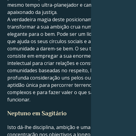
mesmo tempo ultra-planejador e campeão
apaixonado da justiça.
A verdadeira magia deste posicionamento é
transformar a sua ambição crua numa força visível e
elegante para o bem. Pode ser um líder, em público,
que ajuda os seus círculos sociais e a sua
comunidade a darem-se bem. O seu trabalho
consiste em empregar a sua enorme curiosidade
intelectual para criar relações e construir
comunidades baseadas no respeito, baseadas numa
profunda consideração uns pelos outros. Tem uma
aptidão única para percorrer terrenos emocionais
complexos e para fazer valer o que sabe que está a
funcionar.
Neptuno em Sagitário
Isto dá-lhe disciplina, ambição e uma forte
concentração nos objectivos a longo prazo. Os