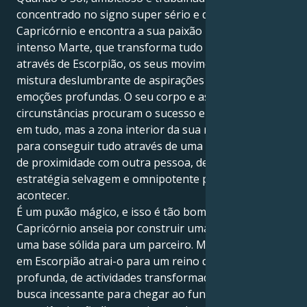
concentrado no signo super sério e disciplinado de
Capricórnio e encontra a sua paixão pelo poder no
intenso Marte, que transforma tudo o que toca
através de Escorpião, os seus movimentos são uma
mistura deslumbrante de aspirações pragmáticas e
emoções profundas. O seu corpo e as suas
circunstâncias procuram o sucesso e a estabilidade
em tudo, mas a zona interior da sua motivação urge
para conseguir tudo através de uma energia intensa
de proximidade com outra pessoa, de poder, de uma
estratégia selvagem e omnipotente para fazer tudo
acontecer.
É um puxão mágico, e isso é tão bom. O seu Sol em
Capricórnio anseia por construir uma vida segura e
uma base sólida para um parceiro. Mas o seu Marte
em Escorpião atrai-o para um reino de paixão
profunda, de actividades transformadoras e de uma
busca incessante para chegar ao fundo de tudo. Esta