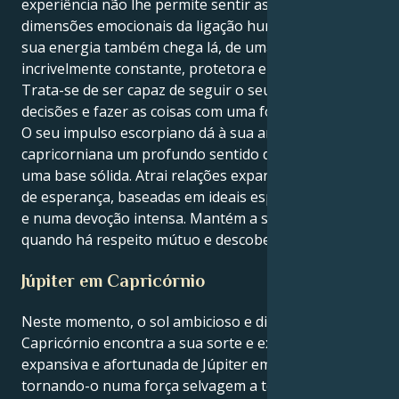
experiência não lhe permite sentir as profundas
dimensões emocionais da ligação humana... mas a
sua energia também chega lá, de uma forma
incrivelmente constante, protetora e leal.
Trata-se de ser capaz de seguir o seu instinto, tomar
decisões e fazer as coisas com uma força silenciosa.
O seu impulso escorpiano dá à sua ambição
capricorniana um profundo sentido de propósito e
uma base sólida. Atrai relações expansivas e cheias
de esperança, baseadas em ideais espirituais comuns
e numa devoção intensa. Mantém a sua energia
quando há respeito mútuo e descoberta constante.
Júpiter em Capricórnio
Neste momento, o sol ambicioso e disciplinado de
Capricórnio encontra a sua sorte e expansão na casa
expansiva e afortunada de Júpiter em Capricórnio,
tornando-o numa força selvagem a ter em conta -