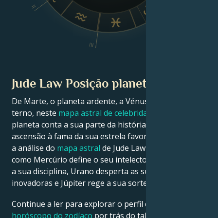
II
V
IV
III
Jude Law Posição planetária
De Marte, o planeta ardente, a Vénus, o planeta
terno, neste
mapa astral de celebridades
, cada
planeta conta a sua parte da história sobre a
ascensão à fama da sua estrela favorita. Veja abaixo
a análise do
mapa astral
de Jude Law para descobrir
como Mercúrio define o seu intelecto, Saturno molda
a sua disciplina, Urano desperta as suas ideias
inovadoras e Júpiter rege a sua sorte.
Continue a ler para explorar o perfil detalhado do
horóscopo do zodíaco
por trás do talento, carisma,