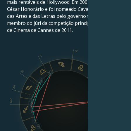
mais rentáveis de Hollywood. Em 2007, recebeu um
César Honorário e foi nomeado Cavaleiro da Ordem
das Artes e das Letras pelo governo francês. Foi
membro do júri da competição principal do Festival
de Cinema de Cannes de 2011.
IX
X
XI
VIII
XII
Asc
Dsc
VI