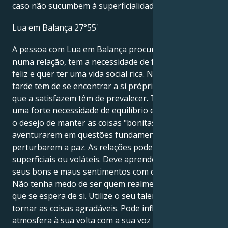
caso não sucumbem à superficialidade.
Lua em Balança 27°55'
A pessoa com Lua em Balança procura segurança
numa relação, tem a necessidade de fazer alguém
feliz e quer ter uma vida social rica. No entanto, mais
tarde tem de se encontrar a si própria e as coisas
que a satisfazem têm de prevalecer. Têm também
uma forte necessidade de equilíbrio e harmonia. Têm
o desejo de manter as coisas "bonitas" em vez de se
aventurarem em questões fundamentais para não
perturbarem a paz. As relações podem então ser
superficiais ou voláteis. Deve aprender a partilhar os
seus bons e maus sentimentos com o seu parceiro.
Não tenha medo de ser quem realmente é, apesar do
que se espera de si. Utilize o seu talento inato para
tornar as coisas agradáveis. Pode influenciar a
atmosfera à sua volta com a sua voz agradável, as