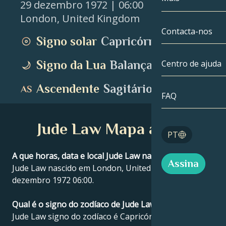
29 dezembro 1972
| 06:00
London
,
United Kingdom
Gémeos
Até à data
Compatibilida
Contacta-nos
Signo solar
Capricórnio
Cancro
AstroCartogra
Moonologia
Signo da Lua
Balança
Centro de ajuda
Leo
Tarot
Ascendente
Sagitário
Virgem
FAQ
Números de a
Balança
Jude Law Mapa astral
Blog
PT
Escorpião
English
A que horas, data e local Jude Law nasceu?
Assina
Sagitário
Jude Law nascido em London, United Kingdom 29
dezembro 1972 06:00.
Español
Qual é o signo do zodíaco de Jude Law?
Jude Law signo do zodíaco é Capricórnio.
Deutsch