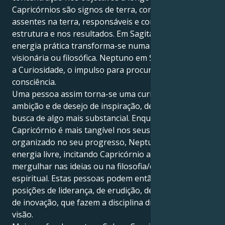
Capricórnios são signos de terra, com os pés
assentes na terra, responsáveis e concentrados na
estrutura e nos resultados. Em Sagitário, esta
energia prática transforma-se numa qualidade mais
visionária ou filosófica. Neptuno em Sagitário inspira
a Curiosidade, o impulso para procurar e expandir a
consciência.
Uma pessoa assim torna-se uma curiosa mistura de
ambição e de desejo de inspiração, de anseio e de
busca de algo mais substancial. Enquanto que
Capricórnio é mais tangível nos seus resultados e
organizado no seu progresso, Neptuno é um tipo de
energia livre, incitando Capricórnio a viajar ou a
mergulhar nas ideias ou na filosofia/domínio
espiritual. Estas pessoas podem então ocupar
posições de liderança, de erudição, de instrução ou
de inovação, que fazem a disciplina dialogar com a
visão.