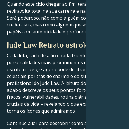
Quando este ciclo chegar ao fim, terá dado uma
reviravolta total na sua carreira e na sua direção.
Será poderoso, não como alguém com títulos ou
credenciais, mas como alguém que assumiu os seus
papéis com autenticidade e profundidade.
Jude Law Retrato astrológico
Cada luta, cada desafio e cada triunfo das
personalidades mais proeminentes do mundo está
escrito no céu, e agora pode decifrar as forças
celestiais por trás do charme e do sucesso
profissional de Jude Law. A leitura do mapa natal
abaixo descreve os seus pontos fortes, pontos
fracos, vulnerabilidades, rotina diária e momentos
cruciais da vida – revelando o que exatamente os
torna os ícones que admiramos.
Continue a ler para descobrir como as forças