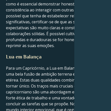
como é essencial demonstrar honestidade, lealdade e
consistência ao interagir com outras pessoas. É
possível que tenha de estabelecer relações
significativas, certificar-se de que as suas
expectativas são muito claras e construir
colaborações sólidas. É possível cultivar ligações mais
profundas e duradouras se for honesto e evitar
reprimir as suas emoções.
Lua em Balança
Para um Capricórnio, a Lua em Balança representa
uma bela fusão de ambição terrena e harmonia
etérea. Estas duas qualidades combinam-se para o
tornar único. Os traços mais cruciais de um
capricorniano são uma abordagem estratégica, uma
forte ética de trabalho e uma vontade inabalável de
concluir as tarefas que se propõe. No entanto, o seu
mundo interior emocional, que é regido pela Lua e