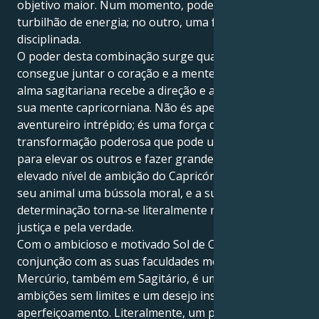
objetivo maior. Num momento, pode ser um
turbilhão de energia; no outro, uma força firme e
disciplinada.
O poder desta combinação surge quando se
consegue juntar o coração e a mente num só. A sua
alma sagitariana recebe a direção e a sabedoria da
sua mente capricorniana. Não és apenas um
aventureiro intrépido; és uma força de
transformação poderosa que pode usar a tua voz
para elevar os outros e fazer grandes mudanças. O
elevado nível de ambição do Capricórnio infunde no
seu animal uma bússola moral, e a sua paciente
determinação torna-se literalmente motivada pela
justiça e pela verdade.
Com o ambicioso e motivado Sol de Capricórnio em
conjunção com as suas faculdades mentais em
Mercúrio, também em Sagitário, é uma pessoa com
ambições sem limites e um desejo insaciável de auto-
aperfeiçoamento. Literalmente, um poço profundo