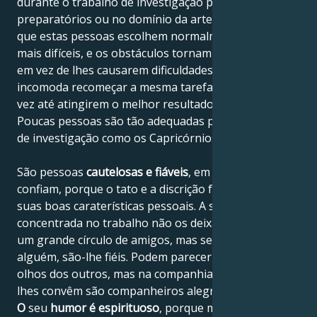
durante o trabalho de investigação para estudos
preparatórios ou no domínio da arte. É interessante
que estas pessoas escolhem normalmente as tarefas
mais difíceis, e os obstáculos tornam-nas mais fortes
em vez de lhes causarem dificuldades. Nunca os
incomoda recomeçar a mesma tarefa uma e outra
vez até atingirem o melhor resultado possível.
Poucas pessoas são tão adequadas para a atividade
de investigação como os Capricórnios.
São pessoas
cautelosas e fiáveis
, em quem os outros
confiam, porque o tato e a discrição fazem parte das
suas boas caraterísticas pessoais. A sua mente
concentrada no trabalho não os deixa distrair-se com
um grande círculo de amigos, mas se aceitam
alguém, são-lhe fiéis. Podem parecer aborrecidos aos
olhos dos outros, mas na companhia de pessoas que
lhes convêm são companheiros alegres e divertidos.
O
seu
humor é espirituoso
, porque mesmo neste