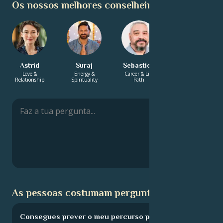
Os nossos melhores conselheiros:
Astrid
Suraj
Sebastien
Ravi
Love &
Energy &
Career & Life
Career & Life
Relationship
Spirituality
Path
Path
As pessoas costumam perguntar:
Consegues prever o meu percurso profissional?