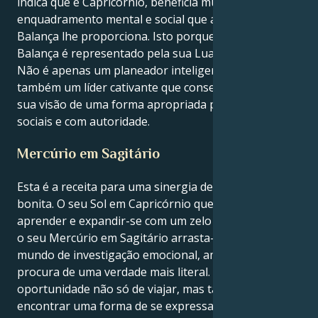
indica que é Capricórnio, beneficia muito do
enquadramento mental e social que a sua Lua em
Balança lhe proporciona. Isto porque o signo de
Balança é representado pela sua Lua em Balança.
Não é apenas um planeador inteligente, mas
também um líder cativante que consegue articular a
sua visão de uma forma apropriada para ambientes
sociais e com autoridade.
Mercúrio em Sagitário
Esta é a receita para uma sinergia de trabalho muito
bonita. O seu Sol em Capricórnio quer viajar,
aprender e expandir-se com um zelo destemido. Mas
o seu Mercúrio em Sagitário arrasta-o para um
mundo de investigação emocional, ambição e
procura de uma verdade mais literal. Isto dá-lhe a
oportunidade não só de viajar, mas também de
encontrar uma forma de se expressar com um