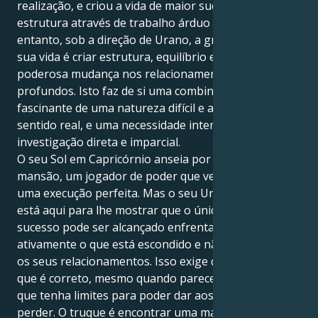
realização, e criou a vida de maior sucesso e
estrutura através de trabalho árduo e disciplina. No
entanto, sob a direção de Urano, a grande lição da
sua vida é criar estrutura, equilíbrio e uma grande e
poderosa mudança nos relacionamentos mais
profundos. Isto faz de si uma combinação exigente e
fascinante de uma natureza difícil e ambiciosa num
sentido real, e uma necessidade intensa de
investigação direta e imparcial.
O seu Sol em Capricórnio anseia por ser o senhor da
mansão, um jogador de poder que vence através de
uma execução perfeita. Mas o seu Urano em Balança
está aqui para lhe mostrar que o único verdadeiro
sucesso pode ser alcançado enfrentando e revelando
ativamente o que está escondido e não dito em todos
os seus relacionamentos. Isso exige que defenda o
que é correto, mesmo quando parece estranho, e
que tenha limites para poder dar aos outros sem se
perder. O truque é encontrar uma maneira de ser ao