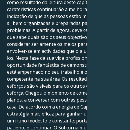
como resultado da leitura deste capítulo. Todas estas
caraterísticas continuarão a melhorar. Há uma clara
indicação de que as pessoas estão mais seguras de
si, bem organizadas e preparadas para enfrentar os
problemas. A partir de agora, deve certificar-se de
que sabe quais são os seus objectivos a longo prazo,
considerar seriamente os meios para os atingir e
envolver-se em actividades que o ajudem a alcançá-
los. Nesta fase da sua vida profissional, tem uma
oportunidade fantástica de demonstrar o quanto
está empenhado no seu trabalho e o quanto é
competente na sua área. Os resultados dos seus
esforços são visíveis para os outros quando se
esforça. Chegou o momento de começar a planear
planos, a conversar com outras pessoas e a limpar a
casa. De acordo com a energia de Capricórnio, a
estratégia mais eficaz para ganhar uma corrida é ir a
um ritmo modesto e constante; portanto, deve ser
paciente e continuar. O Sol torna muito evidente