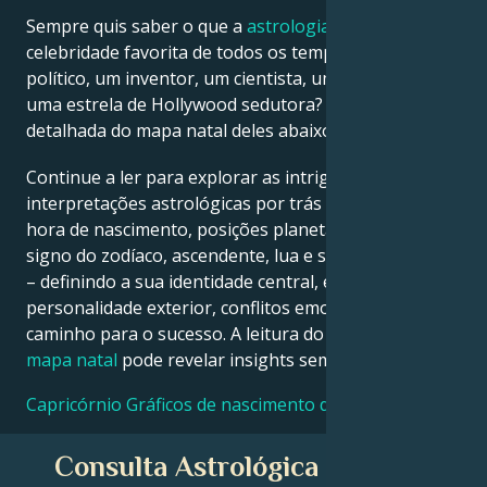
Sempre quis saber o que a
astrologia
diz sobre a sua
celebridade favorita de todos os tempos – um
Français
político, um inventor, um cientista, um músico ou
uma estrela de Hollywood sedutora? Veja a análise
Português
detalhada do mapa natal deles abaixo para descobrir!
Continue a ler para explorar as intrigantes
العربية
interpretações astrológicas por trás da data, local e
hora de nascimento, posições planetárias, casas,
signo do zodíaco, ascendente, lua e signo ascendente
日本語
– definindo a sua identidade central, ego,
personalidade exterior, conflitos emocionais e
caminho para o sucesso. A leitura do seu próprio
mapa natal
pode revelar insights semelhantes!
Capricórnio Gráficos de nascimento de celebridades
Consulta Astrológica Gratuita