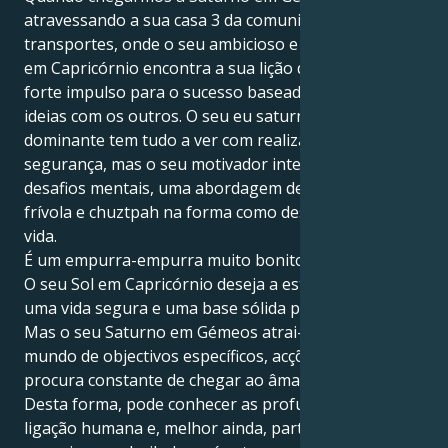
atravessando a sua casa 3 da comunicação e dos
transportes, onde o seu ambicioso e disciplinado Sol
em Capricórnio encontra a sua lição de vida, terá um
forte impulso para o sucesso baseado na troca de
ideias com os outros. O seu eu saturnino O seu eu
dominante tem tudo a ver com realização e
segurança, mas o seu motivador interior anseia por
desafios mentais, uma abordagem despreocupada e
frívola e chuztpah na forma como desenvolve a sua
vida.
É um empurra-empurra muito bonito e emocionante.
O seu Sol em Capricórnio deseja a estabilidade de
uma vida segura e uma base sólida para um parceiro.
Mas o seu Saturno em Gémeos atrai-o para um
mundo de objectivos específicos, acções práticas e a
procura constante de chegar ao âmago das coisas.
Desta forma, pode conhecer as profundezas da
ligação humana e, melhor ainda, partilhar a sua