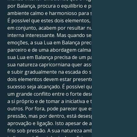
por Balança, procura o equilíbrio e precisa de um
ambiente calmo e harmonioso para se sentir seguro.
É possível que estes dois elementos, ao trabalharem
em conjunto, acabem por resultar numa dinâmica
interna interessante. Mas quando se trata de gerir as
emoções, a sua Lua em Balança precisa de um
parceiro e de uma abordagem calma e controlada. A
sua Lua em Balança precisa de um parceiro, mas a
sua natureza capricorniana quer assumir o controlo
e subir gradualmente na escada do sucesso. Estes
dois elementos devem estar presentes para que o
sucesso seja alcançado. É possível que isto provoque
um grande conflito entre o forte desejo de se liderar
a si próprio e de tomar a iniciativa e trabalhar com os
outros. Por fora, pode parecer que está calmo sob
pressão, mas por dentro, está desesperado por
aprovação e ligação. Isto apesar de aparentar ser
frio sob pressão. A sua natureza ambiciosa, que