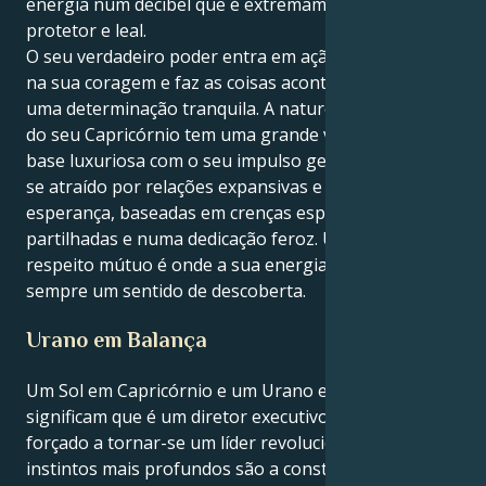
energia num decibel que é extremamente estável,
protetor e leal.
O seu verdadeiro poder entra em ação quando confia
na sua coragem e faz as coisas acontecerem com
uma determinação tranquila. A natureza ambiciosa
do seu Capricórnio tem uma grande visão e uma
base luxuriosa com o seu impulso geminiano. Sente-
se atraído por relações expansivas e cheias de
esperança, baseadas em crenças espirituais
partilhadas e numa dedicação feroz. Um ambiente de
respeito mútuo é onde a sua energia floresce e há
sempre um sentido de descoberta.
Urano em Balança
Um Sol em Capricórnio e um Urano em Balança
significam que é um diretor executivo experiente
forçado a tornar-se um líder revolucionário. Os seus
instintos mais profundos são a construção e a