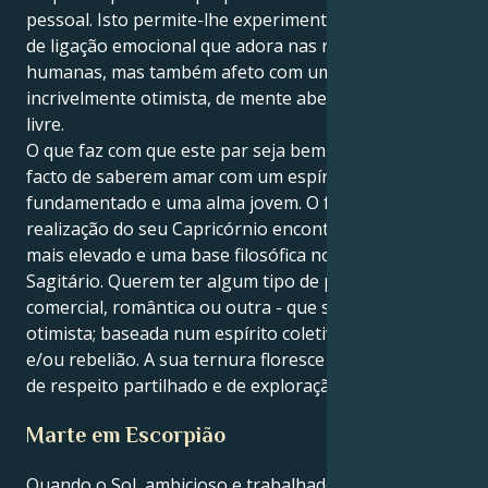
pessoal. Isto permite-lhe experimentar não só o tipo
de ligação emocional que adora nas relações
humanas, mas também afeto com uma pessoa
incrivelmente otimista, de mente aberta e espírito
livre.
O que faz com que este par seja bem sucedido é o
facto de saberem amar com um espírito
fundamentado e uma alma jovem. O forte desejo de
realização do seu Capricórnio encontra um objetivo
mais elevado e uma base filosófica no seu coração de
Sagitário. Querem ter algum tipo de parceria -
comercial, romântica ou outra - que seja expansiva e
otimista; baseada num espírito coletivo de admiração
e/ou rebelião. A sua ternura floresce num ambiente
de respeito partilhado e de exploração sem fim.
Marte em Escorpião
Quando o Sol, ambicioso e trabalhador, está