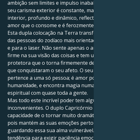
ambição sem limites e impulso inabalável. Por isso, o
seu carisma exterior é constante, mas o seu mundo
interior, profundo e dinâmico, reflecte o mesmo
amor que o consome e é ferozmente leal.
Esta dupla colocação na Terra transforma-o numa
das pessoas do zodíaco mais orientadas para a ação
e para o laser. Não sente apenas o amor; é o amor. É
firme na sua visão das coisas e tem uma veia
protetora que o torna firmemente dedicado àqueles
que conquistaram o seu afeto. O seu amor não
pertence a uma só pessoa; é amor por toda a
humanidade, e encontra magia numa ligação
espiritual com quase toda a gente.
Mas todo este incrível poder tem alguns
inconvenientes. O duplo Capricórnio tem a
capacidade de o tornar muito dramático e defensivo,
pois mantém as suas emoções perto do seu coração,
guardando essa sua alma vulnerável. Pode ter
tendência para exigir paciência emocional e, em