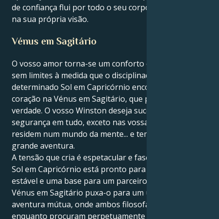
de confiança flui por todo o seu corpo e é tão sólido
na sua própria visão.
Vénus em Sagitário
O vosso amor torna-se um conforto e uma aventura
sem limites à medida que o disciplinado e
determinado Sol em Capricórnio encontra o seu
coração na Vénus em Sagitário, que procura a
verdade. O vosso Winston deseja sucesso e
segurança em tudo, exceto nas vossas relações que
residem num mundo da mente... e tem sede de uma
grande aventura.
A tensão que cria é espetacular e fascinante. O teu
Sol em Capricórnio está pronto para criar uma vida
estável e uma base para um parceiro. Mas a sua
Vénus em Sagitário puxa-o para um universo de
aventura mútua, onde ambos filosofam e exploram
enquanto procuram perpetuamente a liberdade