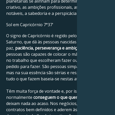
planetárias se alinham para determinar o génio
criativo, as ambições profissionais, as conquistas
notáveis, a sabedoria e a perspicácia de Jude Law.
Sol em Capricórnio 7°37'
O signo de Capricórnio é regido pelo planeta
Saturno, que dá às pessoas nascidas sob este signo
paz,
paciência, perseverança e ambição
. Estas
pessoas são capazes de colocar o máximo de esforço
no trabalho que escolheram fazer ou que lhes foi
pedido para fazer. São pessoas simpáticas e alegres,
mas na sua essência são sérias e responsáveis, e
tudo o que fazem baseia-se nestas atitudes.
Têm muita força de vontade e, por isso,
normalmente
conseguem o que querem
e não
deixam nada ao acaso. Nos negócios, cumprem
contratos bem definidos e aderem às boas práticas