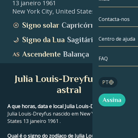
13 janeiro 1961
New York City
,
United States
Gémeos
Até à data
Compatibilida
Contacta-nos
Signo solar
Capricórnio
Cancro
AstroCartogra
Moonologia
Signo da Lua
Sagitário
Centro de ajuda
Leo
Tarot
Ascendente
Balança
Virgem
FAQ
Números de a
Balança
Julia Louis-Dreyfus Mapa
Blog
PT
Escorpião
astral
English
Assina
Sagitário
A que horas, data e local Julia Louis-Dreyfus nasceu?
Julia Louis-Dreyfus nascido em New York City, United
Español
States 13 janeiro 1961 .
Deutsch
Qual é o signo do zodíaco de Julia Louis-Dreyfus?