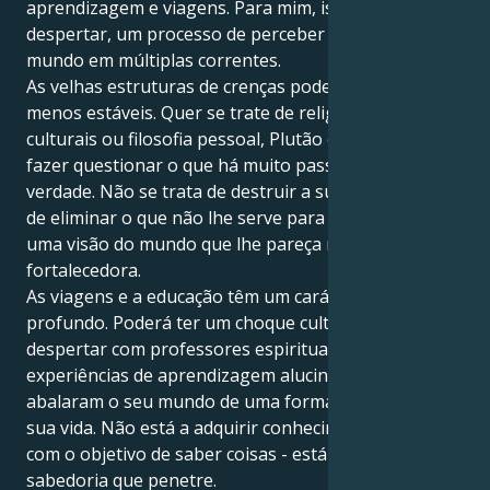
aprendizagem e viagens. Para mim, isto é um
despertar, um processo de perceber que vejo o
mundo em múltiplas correntes.
As velhas estruturas de crenças podem parecer
menos estáveis. Quer se trate de religião, tradições
culturais ou filosofia pessoal, Plutão está aqui para o
fazer questionar o que há muito passou como
verdade. Não se trata de destruir a sua fé, mas sim
de eliminar o que não lhe serve para que possa criar
uma visão do mundo que lhe pareça real e
fortalecedora.
As viagens e a educação têm um carácter mais
profundo. Poderá ter um choque cultural, um
despertar com professores espirituais ou
experiências de aprendizagem alucinantes que
abalaram o seu mundo de uma forma que orienta a
sua vida. Não está a adquirir conhecimentos apenas
com o objetivo de saber coisas - está à procura de
sabedoria que penetre.