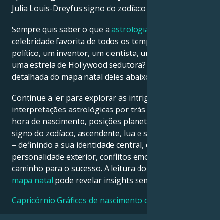
Julia Louis-Dreyfus signo do zodíaco é Capricórnio.
Français
Sempre quis saber o que a
astrologia
diz sobre a sua
celebridade favorita de todos os tempos – um
político, um inventor, um cientista, um músico ou
Português
uma estrela de Hollywood sedutora? Veja a análise
detalhada do mapa natal deles abaixo para descobrir!
العربية
Continue a ler para explorar as intrigantes
interpretações astrológicas por trás da data, local e
日本語
hora de nascimento, posições planetárias, casas,
signo do zodíaco, ascendente, lua e signo ascendente
– definindo a sua identidade central, ego,
personalidade exterior, conflitos emocionais e
caminho para o sucesso. A leitura do seu próprio
mapa natal
pode revelar insights semelhantes!
Capricórnio Gráficos de nascimento de celebridades