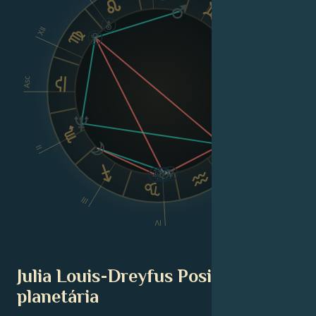
XII
VIII
Asc
Dsc
II
VI
III
V
IV
Julia Louis-Dreyfus Posição
planetária