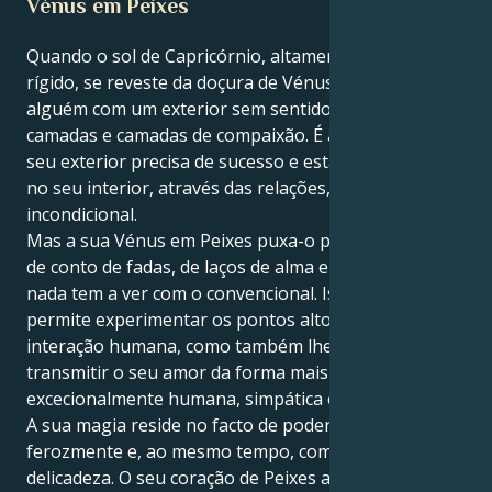
Vénus em Peixes
Quando o sol de Capricórnio, altamente ambicioso e
rígido, se reveste da doçura de Vénus em Peixes, é
alguém com um exterior sem sentido, envolto em
camadas e camadas de compaixão. É ambicioso, e o
seu exterior precisa de sucesso e estabilidade, mas
no seu interior, através das relações, existe amor
incondicional.
Mas a sua Vénus em Peixes puxa-o para um universo
de conto de fadas, de laços de alma e de amor que
nada tem a ver com o convencional. Isto não só lhe
permite experimentar os pontos altos emocionais da
interação humana, como também lhe permite
transmitir o seu amor da forma mais
excecionalmente humana, simpática e romântica.
A sua magia reside no facto de poderem amar
ferozmente e, ao mesmo tempo, com tanta
delicadeza. O seu coração de Peixes alinha a