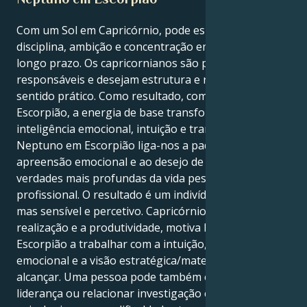
Com um Sol em Capricórnio, pode esperar-se
disciplina, ambição e concentração em objectivos a
longo prazo. Os capricornianos são práticos,
responsáveis e desejam estrutura e realização num
sentido prático. Como resultado, com Neptuno em
Escorpião, a energia de base transforma-se em
inteligência emocional, intuição e transformação.
Neptuno em Escorpião liga-nos a padrões ocultos, à
apreensão emocional e ao desejo de descobrir as
verdades mais profundas da vida pessoal e
profissional. O resultado é um indivíduo ambicioso,
mas sensível e percetivo. Capricórnio, que valoriza a
realização e a produtividade, motiva Neptuno em
Escorpião a trabalhar com a intuição, a inteligência
emocional e a visão estratégica/maternal para os
alcançar. Uma pessoa pode também experimentar a
liderança ou relacionar investigação empresarial,