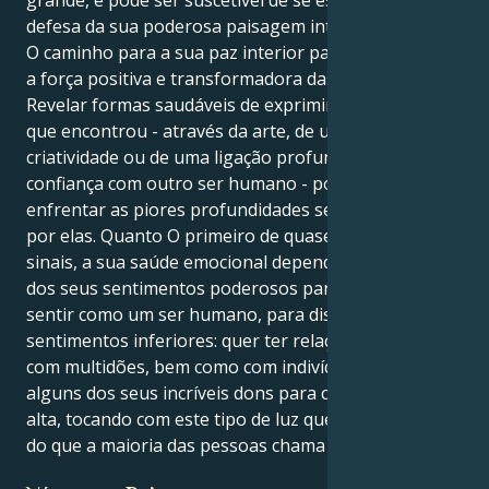
defesa da sua poderosa paisagem interior.
O caminho para a sua paz interior passa por aceitar
a força positiva e transformadora das suas emoções.
Revelar formas saudáveis de exprimir a intensidade
que encontrou - através da arte, de um canal de
criatividade ou de uma ligação profunda e de
confiança com outro ser humano - pode ajudá-lo a
enfrentar as piores profundidades sem ser engolido
por elas. Quanto O primeiro de quase todos os
sinais, a sua saúde emocional depende da libertação
dos seus sentimentos poderosos para que se possa
sentir como um ser humano, para dissolver
sentimentos inferiores: quer ter relações regulares
com multidões, bem como com indivíduos; e usar
alguns dos seus incríveis dons para curar em voz
alta, tocando com este tipo de luz que está para além
do que a maioria das pessoas chama "grato".