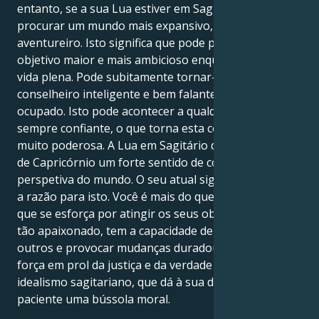
entanto, se a sua Lua estiver em Sagitário, deve
procurar um mundo mais expansivo, inteligente e
aventureiro. Isto significa que pode perseguir um
objetivo maior e mais ambicioso enquanto leva uma
vida plena. Pode subitamente tornar-se um
conselheiro inteligente e bem falante enquanto está
ocupado. Isto pode acontecer a qualquer momento. É
sempre confiante, o que torna esta combinação
muito poderosa. A Lua em Sagitário dá ao seu desejo
de Capricórnio um forte sentido de confiança e uma
perspetiva do mundo. O seu atual signo do zodíaco é
a razão para isto. Você é mais do que uma pessoa
que se esforça por atingir os seus objectivos. Por ser
tão apaixonado, tem a capacidade de inspirar os
outros e provocar mudanças duradouras. É uma
força em prol da justiça e da verdade devido ao seu
idealismo sagitariano, que dá à sua determinação
paciente uma bússola moral.