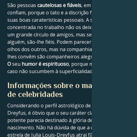
São pessoas
cautelosas e fiáveis
, em quem os outros
confiam, porque o tato e a discrição fazem parte das
suas boas caraterísticas pessoais. A sua mente
concentrada no trabalho não os deixa distrair-se com
um grande círculo de amigos, mas se aceitam
alguém, são-lhe fiéis. Podem parecer aborrecidos aos
olhos dos outros, mas na companhia de pessoas que
lhes convêm são companheiros alegres e divertidos.
O
seu
humor é espirituoso
, porque mesmo neste
caso não sucumbem à superficialidade.
Informações sobre o mapa astral
de celebridades
Considerando o perfil astrológico de Julia Louis-
Dreyfus, é óbvio que o seu caráter claramente
potente parecia destinado à glória desde o
nascimento. Não há dúvida de que a qualidade de
estrela de Julia Louis-Dreyfus atrai fãs de todo o