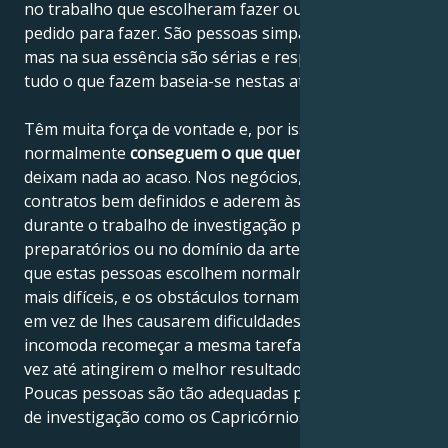
no trabalho que escolheram fazer ou que lhes foi
pedido para fazer. São pessoas simpáticas e alegres,
mas na sua essência são sérias e responsáveis, e
tudo o que fazem baseia-se nestas atitudes.
Têm muita força de vontade e, por isso,
normalmente
conseguem o que querem
e não
deixam nada ao acaso. Nos negócios, cumprem
contratos bem definidos e aderem às boas práticas
durante o trabalho de investigação para estudos
preparatórios ou no domínio da arte. É interessante
que estas pessoas escolhem normalmente as tarefas
mais difíceis, e os obstáculos tornam-nas mais fortes
em vez de lhes causarem dificuldades. Nunca os
incomoda recomeçar a mesma tarefa uma e outra
vez até atingirem o melhor resultado possível.
Poucas pessoas são tão adequadas para a atividade
de investigação como os Capricórnios.