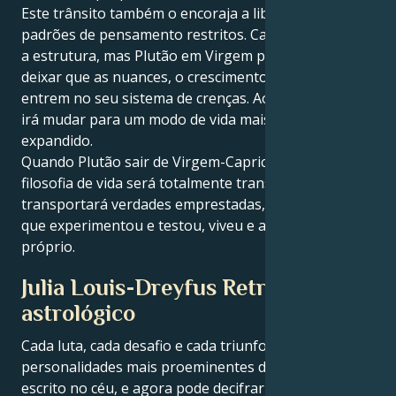
Este trânsito também o encoraja a libertar-se de
padrões de pensamento restritos. Capricórnio adora
a estrutura, mas Plutão em Virgem pressiona-o a
deixar que as nuances, o crescimento e a flexibilidade
entrem no seu sistema de crenças. Ao assumir isto,
irá mudar para um modo de vida mais completo e
expandido.
Quando Plutão sair de Virgem-Capricórnio, a sua
filosofia de vida será totalmente transformada. Não
transportará verdades emprestadas, mas sabedoria
que experimentou e testou, viveu e aprendeu por si
próprio.
Julia Louis-Dreyfus Retrato
astrológico
Cada luta, cada desafio e cada triunfo das
personalidades mais proeminentes do mundo está
escrito no céu, e agora pode decifrar as forças