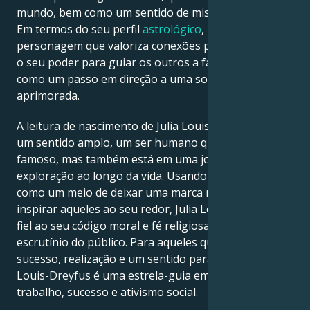
mundo, bem como um sentido de mistério e atração.
Em termos do seu perfil
astrológico
, uma
personagem que valoriza conexões profundas utiliza
o seu poder para guiar os outros a fazer o mesmo,
como um passo em direção a uma sociedade mais
aprimorada.
A leitura de nascimento de Julia Louis-Dreyfus é, em
um sentido amplo, um ser humano que não é apenas
famoso, mas também está em uma jornada de
exploração ao longo da vida. Usando cada situação
como um meio de deixar uma marca no mundo e
inspirar aqueles ao seu redor, Julia Louis-Dreyfus é
fiel ao seu código moral e fé religiosa, apesar do
escrutínio do público. Para aqueles que buscam
sucesso, realização e um sentido para a vida, Julia
Louis-Dreyfus é uma estrela-guia em termos de
trabalho, sucesso e ativismo social.