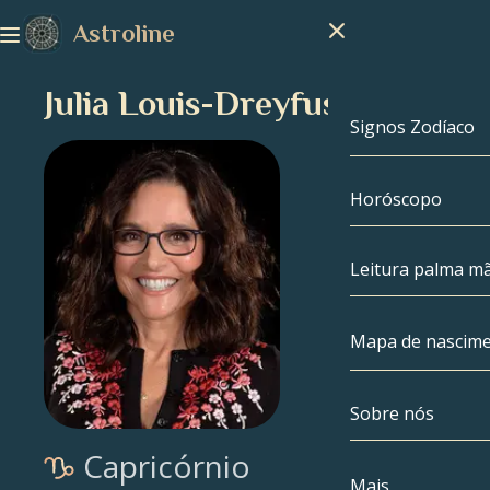
Astroline
Julia Louis-Dreyfus
Signos Zodíaco
Horóscopo
Signos Zodíac
Capricórnio
Leitura palma m
Aquário
Mapa de nascim
Peixes
Sobre nós
Mapa de nasc
Áries
Capricórnio
Touro
Celebridades
Mais