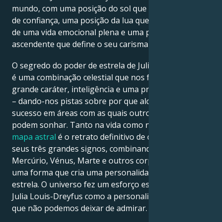
mundo, com uma posição do sol que é um indicador
de confiança, uma posição da lua que é um indicador
de uma vida emocional plena e uma posição
ascendente que define o seu carisma natural.
O segredo do poder de estrela de Julia Louis-Dreyfus
é uma combinação celestial que nos fala sobre
grande caráter, inteligência e uma presença dinâmica
– dando-nos pistas sobre por que alcançaram o
sucesso em áreas com as quais outros apenas
podem sonhar. Tanto na vida como nos filmes, o seu
mapa astral
é o retrato definitivo de cada um dos
seus três grandes signos, combinando-se com
Mercúrio, Vénus, Marte e outros corpos celestes de
uma forma que cria uma personalidade que é uma
estrela. O universo fez um esforço especial para criar
Julia Louis-Dreyfus como a personalidade lendária
que não podemos deixar de admirar.