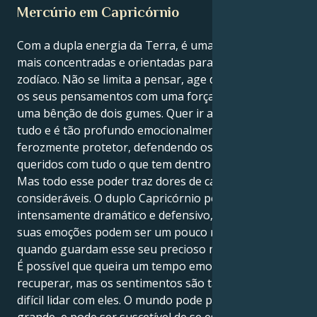
Mercúrio em Capricórnio
Com a dupla energia da Terra, é uma das pessoas
mais concentradas e orientadas para a ação do
zodíaco. Não se limita a pensar, age de acordo com
os seus pensamentos com uma força implacável:
uma bênção de dois gumes. Quer ir até ao fundo de
tudo e é tão profundo emocionalmente que é leal e
ferozmente protetor, defendendo os seus entes
queridos com tudo o que tem dentro de si.
Mas todo esse poder traz dores de cabeça
consideráveis. O duplo Capricórnio pode torná-lo
intensamente dramático e defensivo, uma vez que as
suas emoções podem ser um pouco reservadas
quando guardam esse seu precioso mundo interior.
É possível que queira um tempo emocional para
recuperar, mas os sentimentos são tão fortes que é
difícil lidar com eles. O mundo pode parecer muito
grande, e pode ser suscetível de se esgotar em