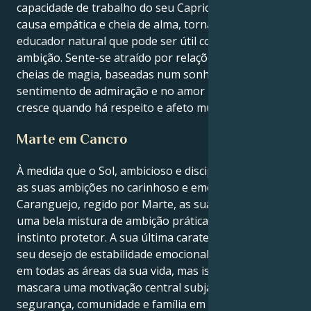
capacidade de trabalho do seu Capricórnio com uma
causa empática e cheia de alma, tornando-o um
educador natural que pode ser útil com a sua
ambição. Sente-se atraído por relações visionárias e
cheias de magia, baseadas num sonho comum, num
sentimento de admiração e no amor mútuo que
cresce quando há respeito e afeto mútuos.
Marte em Cancro
À medida que o Sol, ambicioso e disciplinado, segue
as suas ambições no carinhoso e emocional
Caranguejo, regido por Marte, as suas acções são
uma bela mistura de ambição prática e profundo
instinto protetor. A sua última caraterística vata é o
seu desejo de estabilidade emocional e de sucesso
em todas as áreas da sua vida, mas isso apenas
mascara uma motivação central subjacente de
segurança, comunidade e família em tudo o que faz.