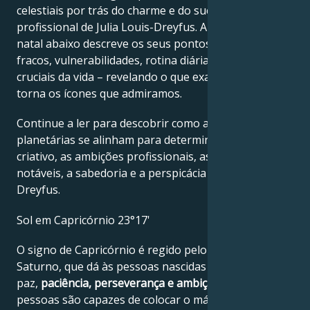
celestiais por trás do charme e do sucesso
profissional de Julia Louis-Dreyfus. A leitura do mapa
natal abaixo descreve os seus pontos fortes, pontos
fracos, vulnerabilidades, rotina diária e momentos
cruciais da vida – revelando o que exatamente os
torna os ícones que admiramos.
Continue a ler para descobrir como as forças
planetárias se alinham para determinar o génio
criativo, as ambições profissionais, as conquistas
notáveis, a sabedoria e a perspicácia de Julia Louis-
Dreyfus.
Sol em Capricórnio 23°17'
O signo de Capricórnio é regido pelo planeta
Saturno, que dá às pessoas nascidas sob este signo
paz,
paciência, perseverança e ambição
. Estas
pessoas são capazes de colocar o máximo de esforço