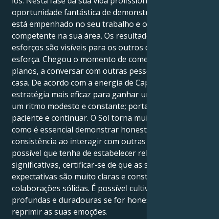
los. Nesta fase da sua vida profissional, tem uma
oportunidade fantástica de demonstrar o quanto
está empenhado no seu trabalho e o quanto é
competente na sua área. Os resultados dos seus
esforços são visíveis para os outros quando se
esforça. Chegou o momento de começar a planear
planos, a conversar com outras pessoas e a limpar a
casa. De acordo com a energia de Capricórnio, a
estratégia mais eficaz para ganhar uma corrida é ir a
um ritmo modesto e constante; portanto, deve ser
paciente e continuar. O Sol torna muito evidente
como é essencial demonstrar honestidade, lealdade e
consistência ao interagir com outras pessoas. É
possível que tenha de estabelecer relações
significativas, certificar-se de que as suas
expectativas são muito claras e construir
colaborações sólidas. É possível cultivar ligações mais
profundas e duradouras se for honesto e evitar
reprimir as suas emoções.