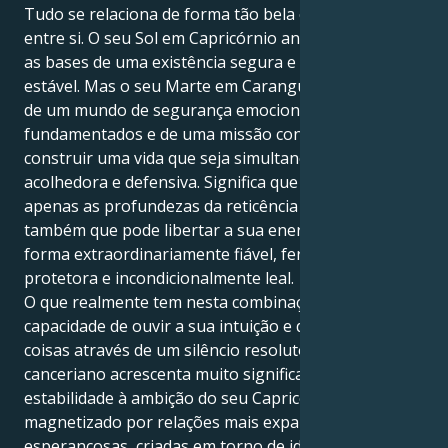
Tudo se relaciona de forma tão bela e interessante
entre si. O seu Sol em Capricórnio anseia por lançar
as bases de uma existência segura e de uma parceria
estável. Mas o seu Marte em Caranguejo aproxima-o
de um mundo de segurança emocional, de desejos
fundamentados e de uma missão contínua para
construir uma vida que seja simultaneamente
acolhedora e defensiva. Significa que não sente
apenas as profundezas da reticência humana, mas
também que pode libertar a sua energia de uma
forma extraordinariamente fiável, ferozmente
protetora e incondicionalmente leal.
O que realmente tem nesta combinação é a
capacidade de ouvir a sua intuição e de realizar
coisas através de um silêncio resoluto. O seu impulso
canceriano acrescenta muito significado e
estabilidade à ambição do seu Capricórnio. É
magnetizado por relações mais expansivas e
esperançosas, criadas em torno de ideais espirituais