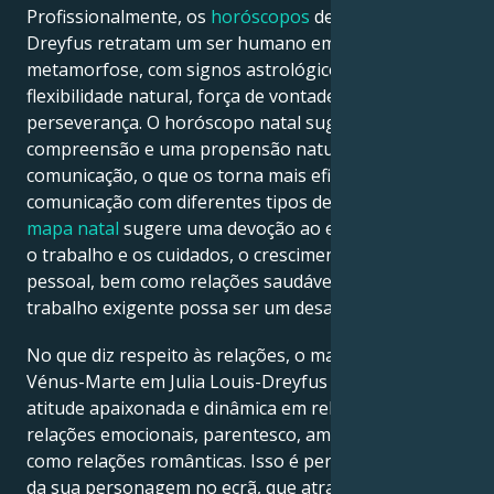
Profissionalmente, os
horóscopos
de Julia Louis-
Dreyfus retratam um ser humano em constante
metamorfose, com signos astrológicos que refletem
flexibilidade natural, força de vontade, criatividade e
perseverança. O horóscopo natal sugere abertura,
compreensão e uma propensão natural para a
comunicação, o que os torna mais eficazes na
comunicação com diferentes tipos de pessoas. O
mapa natal
sugere uma devoção ao equilíbrio entre
o trabalho e os cuidados, o crescimento a nível
pessoal, bem como relações saudáveis, embora um
trabalho exigente possa ser um desafio.
No que diz respeito às relações, o mapa natal de
Vénus-Marte em Julia Louis-Dreyfus reflete uma
atitude apaixonada e dinâmica em relação às
relações emocionais, parentesco, amizade, bem
como relações românticas. Isso é perfeito em termos
da sua personagem no ecrã, que atrai fãs de todo o