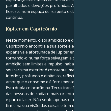
partilhados e devoções profundas. A sua energia
floresce num espaço de respeito e descoberta
contínua.
Júpiter em Capricórnio
Neste momento, o sol ambicioso e disciplinado de
Capricórnio encontra a sua sorte e expansão na casa
expansiva e afortunada de Júpiter em Capricórnio,
tornando-o numa força selvagem a ter em conta -
ambição sem limites e impulso inabalável. Por isso, o
seu carisma exterior é constante, mas o seu mundo
interior, profundo e dinâmico, reflecte o mesmo
amor que o consome e é ferozmente leal.
Esta dupla colocação na Terra transforma-o numa
das pessoas do zodíaco mais orientadas para a ação
e para o laser. Não sente apenas o amor; é o amor. É
firme na sua visão das coisas e tem uma veia