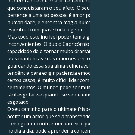
protetora que o torna firmemente dedicado àqueles
que conquistaram o seu afeto. O seu amor não
pertence a uma só pessoa; é amor por toda a
humanidade, e encontra magia numa ligação
espiritual com quase toda a gente.
Mas todo este incrível poder tem alguns
inconvenientes. O duplo Capricórnio tem a
capacidade de o tornar muito dramático e defensivo,
pois mantém as suas emoções perto do seu coração,
guardando essa sua alma vulnerável. Pode ter
tendência para exigir paciência emocional e, em
certos casos, é muito difícil lidar com os seus
sentimentos. O mundo pode ser muito grande e é
fácil esgotar-se quando se sente emocionalmente
esgotado.
O seu caminho para o ultimate frisbee consiste em
aceitar um amor que seja transcendente e realista. Se
conseguir encontrar um parceiro que o apoie e guie
no dia a dia, pode aprender a concentrar o seu amor