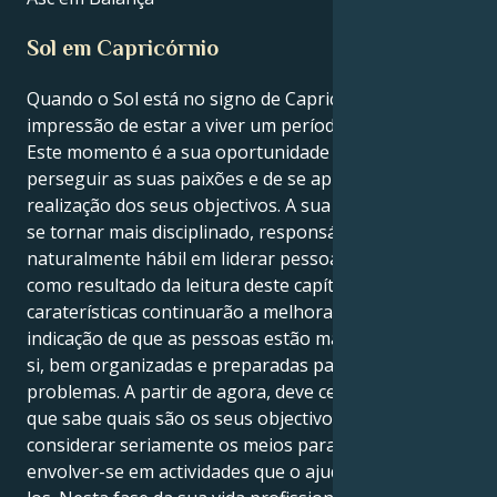
Sol em Capricórnio
Quando o Sol está no signo de Capricórnio, tem-se a
impressão de estar a viver um período único do ano.
Este momento é a sua oportunidade de brilhar, de
perseguir as suas paixões e de se aproximar da
realização dos seus objectivos. A sua capacidade de
se tornar mais disciplinado, responsável e
naturalmente hábil em liderar pessoas irá melhorar
como resultado da leitura deste capítulo. Todas estas
caraterísticas continuarão a melhorar. Há uma clara
indicação de que as pessoas estão mais seguras de
si, bem organizadas e preparadas para enfrentar os
problemas. A partir de agora, deve certificar-se de
que sabe quais são os seus objectivos a longo prazo,
considerar seriamente os meios para os atingir e
envolver-se em actividades que o ajudem a alcançá-