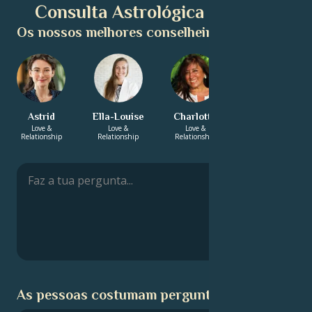
Consulta Astrológica Gratuita
Os nossos melhores conselheiros:
Astrid
Ella-Louise
Charlotte
Aurelia
Love &
Love &
Love &
Energy &
Relationship
Relationship
Relationship
Spirituality
As pessoas costumam perguntar: