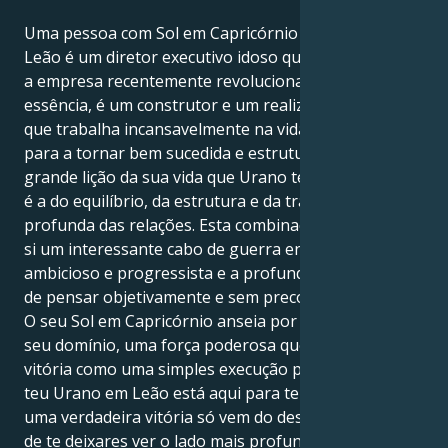
Uma pessoa com Sol em Capricórnio e Urano em
Leão é um diretor executivo idoso que tem de inovar
a empresa recentemente revolucionada. Na sua
essência, é um construtor e um realizador, alguém
que trabalha incansavelmente na vida e na carreira
para a tornar bem sucedida e estruturada. Mas a
grande lição da sua vida que Urano tem para lhe dar
é a do equilíbrio, da estrutura e da transformação
profunda das relações. Esta combinação forma para
si um interessante cabo de guerra entre um lado
ambicioso e progressista e a profunda necessidade
de pensar objetivamente e sem preconceitos.
O seu Sol em Capricórnio anseia por ser o mestre do
seu domínio, uma força poderosa que reivindica a
vitória como uma simples execução perfeita. Mas o
teu Urano em Leão está aqui para te ensinar que
uma verdadeira vitória só vem do desafio intencional
de te deixares ver o lado mais profundo das tuas