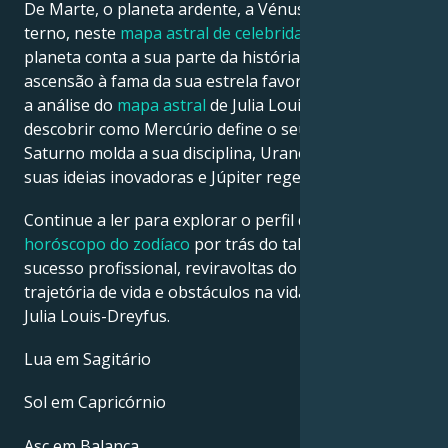
De Marte, o planeta ardente, a Vénus, o planeta
terno, neste
mapa astral de celebridades
, cada
planeta conta a sua parte da história sobre a
ascensão à fama da sua estrela favorita. Veja abaixo
a análise do
mapa astral
de Julia Louis-Dreyfus para
descobrir como Mercúrio define o seu intelecto,
Saturno molda a sua disciplina, Urano desperta as
suas ideias inovadoras e Júpiter rege a sua sorte.
Continue a ler para explorar o perfil detalhado do
horóscopo do zodíaco
por trás do talento, carisma,
sucesso profissional, reviravoltas do destino,
trajetória de vida e obstáculos na vida amorosa de
Julia Louis-Dreyfus.
Lua em Sagitário
Sol em Capricórnio
Asc em Balança