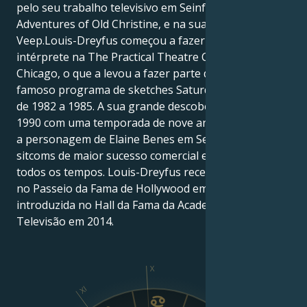
pelo seu trabalho televisivo em Seinfeld, The New
Adventures of Old Christine, e na sua atual série
Veep.Louis-Dreyfus começou a fazer comédia como
intérprete na The Practical Theatre Company, em
Chicago, o que a levou a fazer parte do elenco do
famoso programa de sketches Saturday Night Live,
de 1982 a 1985. A sua grande descoberta deu-se em
1990 com uma temporada de nove anos a interpretar
a personagem de Elaine Benes em Seinfeld, uma das
sitcoms de maior sucesso comercial e de crítica de
todos os tempos. Louis-Dreyfus recebeu uma estrela
no Passeio da Fama de Hollywood em 2010 e foi
introduzida no Hall da Fama da Academia de
Televisão em 2014.
X
XI
IX