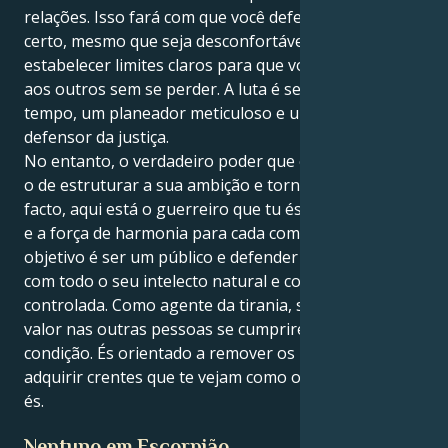
relações. Isso fará com que você defenda o que é
certo, mesmo que seja desconfortável, e aprenda a
estabelecer limites claros para que você possa dar
aos outros sem se perder. A luta é ser, ao mesmo
tempo, um planeador meticuloso e um fervoroso
defensor da justiça.
No entanto, o verdadeiro poder que encontra aqui é
o de estruturar a sua ambição e torná-la visível. De
facto, aqui está o guerreiro que tu és: a voz, o cartaz
e a força de harmonia para cada comunidade. O seu
objetivo é ser um público e defender essa posição
com todo o seu intelecto natural e confiança
controlada. Como agente da tirania, só encontras
valor nas outras pessoas se cumprires a tua própria
condição. És orientado a remover os não-crentes e a
adquirir crentes que te vejam como o campeão que
és.
Neptuno em Escorpião