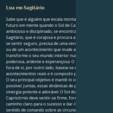
Lua em Sagitário
Sabe que é alguém que escala montanhas com o
futuro em mente quando o Sol de Capricórnio, que é
ambicioso e disciplinado, se encontra com a Lua de
Sagitário, que é corajosa e procura a verdade. Para
se sentir seguro, precisa de uma verdade profunda
ou de um acontecimento que mude a sua vida e
transforme o seu mundo interior numa força
poderosa, ardente e esperançosa. O mundo que vê
fora de si, por outro lado, baseia-se em
acontecimentos reais e é composto por coisas reais.
O seu principal objetivo é mantê-lo o mais seguro
possível. Juntas, essas dinâmicas de poder criam uma
sinergia potente e adorável. O Sol do seu mapa de
Capricórnio deve sentir-se firme, fornecer-lhe um
caminho claro para o sucesso e dar-lhe um forte
sentido de comando sobre as circunstâncias. No