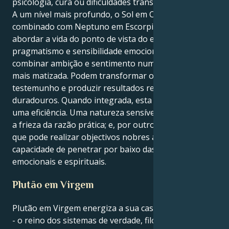
psicologia, cura ou dificuldades transformadoras.
A um nível mais profundo, o Sol em Capricórnio
combinado com Neptuno em Escorpião pode
abordar a vida do ponto de vista do equilíbrio entre
pragmatismo e sensibilidade emocional - aprender a
combinar ambição e sentimento numa consciência
mais matizada. Podem transformar o teste em
testemunho e produzir resultados reais e
duradouros. Quando integrada, esta combinação cria
uma eficiência. Uma natureza sensível e mutável com
a frieza da razão prática; e, por outro lado, alguém
que pode realizar objectivos nobres através de uma
capacidade de penetrar por baixo das superfícies
emocionais e espirituais.
Plutão em Virgem
Plutão em Virgem energiza a sua casa 9, Capricórnio
- o reino dos sistemas de verdade, filosofia,