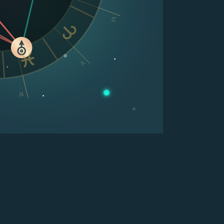
VI
V
IV