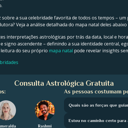
o.
z sobre a sua celebridade favorita de todos os tempos – um p
tora? Veja a análise detalhada do mapa natal deles abaixo 
tes interpretações astrológicas por trás da data, local e hor
 e signo ascendente – definindo a sua identidade central, ego
 leitura do seu próprio
mapa natal
pode revelar insights se
ebridades
Consulta Astrológica Gratuita
os:
As pessoas costumam pe
Quais são as forças que guia
Estou no caminho certo para 
smeralda
Rashmi