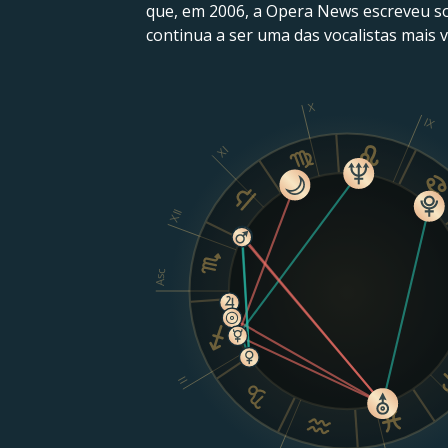
que, em 2006, a Opera News escreveu sobr
continua a ser uma das vocalistas mais v
X
IX
XI
XII
Asc
II