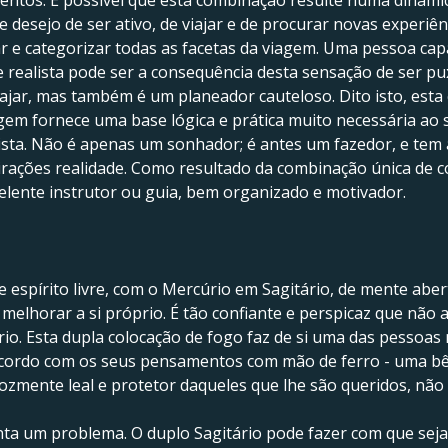
mentos. É possível que esta combinação resulte numa dinâmic
desejo de ser ativo, de viajar e de procurar novas experiên
r e categorizar todas as facetas da viagem. Uma pessoa ca
e realista pode ser a consequência desta sensação de ser pu
iajar, mas também é um planeador cauteloso. Dito isto, es
em fornece uma base lógica e prática muito necessária ao s
ta. Não é apenas um sonhador; é antes um fazedor, e tem a 
rações realidade. Como resultado da combinação única de co
elente instrutor ou guia, bem organizado e motivador.
 de espírito livre, com o Mercúrio em Sagitário, de mente ab
 melhorar a si próprio. É tão confiante e perspicaz que nã
prio. Esta dupla colocação de fogo faz de si uma das pessoas
acordo com os seus pensamentos com mão de ferro - uma bê
zmente leal e protetor daqueles que lhe são queridos, não 
a um problema. O duplo Sagitário pode fazer com que seja