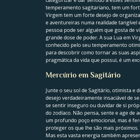
categorizar e dar sentido a esses senti
temperamento sagitariano, tem um forte 
Virgem tem um forte desejo de organiza
e aventureiras numa realidade tangível 
pessoa pode ser alguém que gosta de v
grande dose de poder. A sua Lua em Virg
conhecido pelo seu temperamento otimis
para descobrir como tornar as suas aspi
pragmática da vida que possui, é um exc
Mercúrio em Sagitário
Junte o seu sol de Sagitário, otimista e
desejo verdadeiramente insaciável de se
se sentir inseguro ou duvidar de si pró
do zodíaco. Não pensa, sente e age de 
um profundo poço emocional, mas é fero
proteger os que lhe são mais próximos.
Mas esta vasta energia também apresent