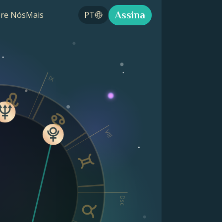
Assina
re Nós
Mais
PT
IX
VIII
Dsc