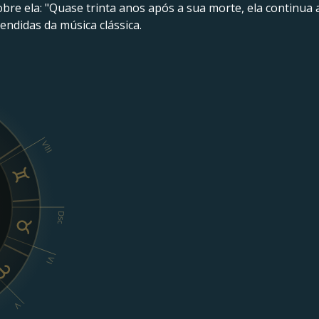
e ela: "Quase trinta anos após a sua morte, ela continua a 
endidas da música clássica.
VIII
Dsc
VI
V