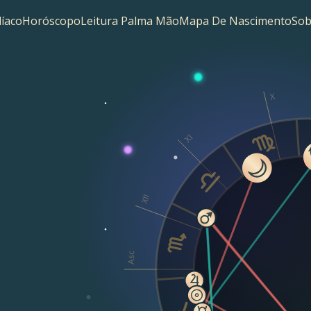
íaco
Horóscopo
Leitura Palma Mão
Mapa De Nascimento
Sob
X
XI
XII
Asc