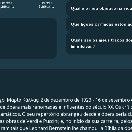
Energy &
Energy &
pirituality
Spirituality
Qual é o meu objetivo na vid
Que lições cármicas estou a
Quais são os meus traços do
impulsivas?
o: Μαρία Κάλλας; 2 de dezembro de 1923 - 16 de setembro d
e ópera mais renomadas e influentes do século XX. Os crític
amáticos. O seu repertório abrangeu desde a ópera seria clá
las obras de Verdi e Puccini; e, no início da sua carreira, p
foram tais que Leonard Bernstein lhe chamou "a Bíblia da ópe