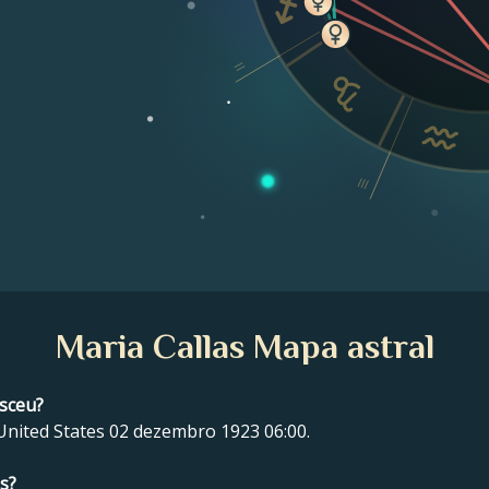
II
III
Maria Callas Mapa astral
asceu?
United States 02 dezembro 1923 06:00.
s?