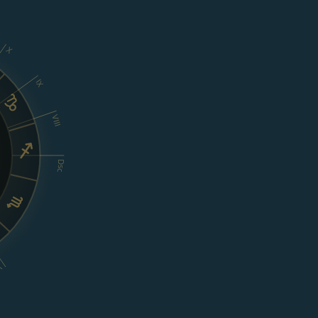
X
IX
VIII
Dsc
I