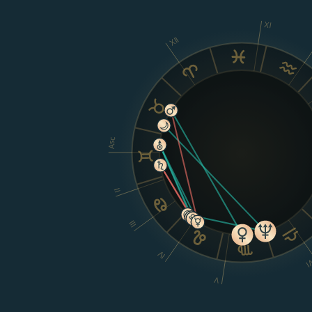
XI
XII
Asc
II
III
IV
V
V