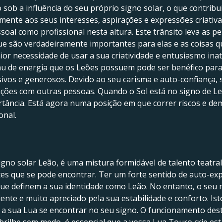
sob a influência do seu próprio signo solar, o que contribui
amente aos seus interesses, aspirações e expressões criativ
soal como profissional nesta altura. Este trânsito leva as p
que são verdadeiramente importantes para elas e as coisas 
r necessidade de usar a sua criatividade e entusiasmo inato
grau de energia que os Leões possuem pode ser benéfico pa
vos e generosos. Devido ao seu carisma e auto-confiança, 
gações com outras pessoas. Quando o Sol está no signo de Le
rtância. Está agora numa posição em que correr riscos e de
onal.
no solar Leão, é uma mistura formidável de talento teatra
es que se pode encontrar. Ter um forte sentido de auto-expr
 que definem a sua identidade como Leão. No entanto, o se
nte e muito apreciado pela sua estabilidade e conforto. Ist
e a sua Lua se encontrar no seu signo. O funcionamento des