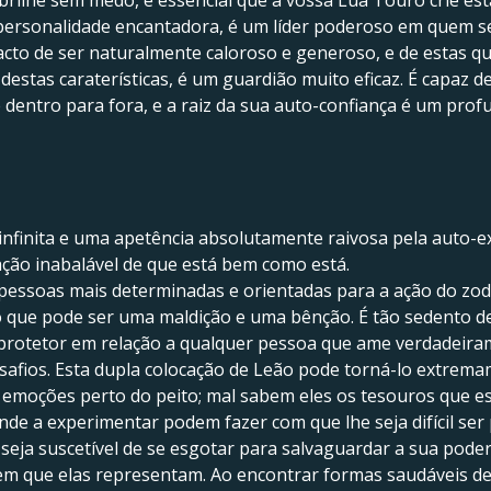
 brilhe sem medo, é essencial que a vossa Lua Touro crie es
 personalidade encantadora, é um líder poderoso em quem se
acto de ser naturalmente caloroso e generoso, e de estas q
 destas caraterísticas, é um guardião muito eficaz. É capaz d
dentro para fora, e a raiz da sua auto-confiança é um prof
infinita e uma apetência absolutamente raivosa pela auto-
ção inabalável de que está bem como está.
 pessoas mais determinadas e orientadas para a ação do zodí
, o que pode ser uma maldição e uma bênção. É tão sedento
 protetor em relação a qualquer pessoa que ame verdadeira
afios. Esta dupla colocação de Leão pode torná-lo extremam
emoções perto do peito; mal sabem eles os tesouros que es
 a experimentar podem fazer com que lhe seja difícil ser
eja suscetível de se esgotar para salvaguardar a sua poder
m que elas representam. Ao encontrar formas saudáveis de 