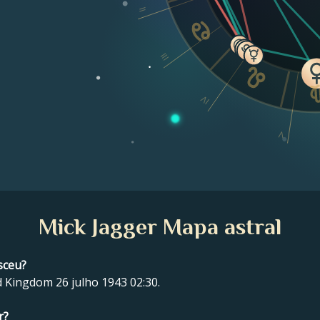
II
III
IV
V
Mick Jagger Mapa astral
sceu?
 Kingdom 26 julho 1943 02:30.
r?