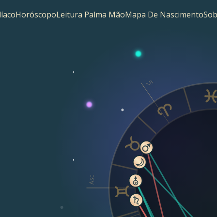
íaco
Horóscopo
Leitura Palma Mão
Mapa De Nascimento
Sob
XII
Asc