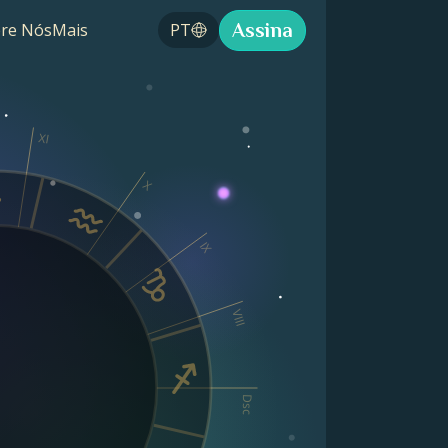
Assina
re Nós
Mais
PT
XI
X
IX
VIII
Dsc