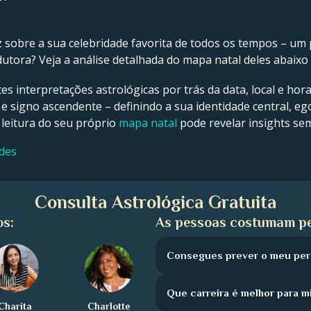
z sobre a sua celebridade favorita de todos os tempos – um p
tora? Veja a análise detalhada do mapa natal deles abaixo 
tes interpretações astrológicas por trás da data, local e hor
 e signo ascendente – definindo a sua identidade central, ego
 leitura do seu próprio
mapa natal
pode revelar insights se
ades
Consulta Astrológica Gratuita
os:
As pessoas costumam pe
Consegues prever o meu perc
Que carreira é melhor para m
Charita
Charlotte