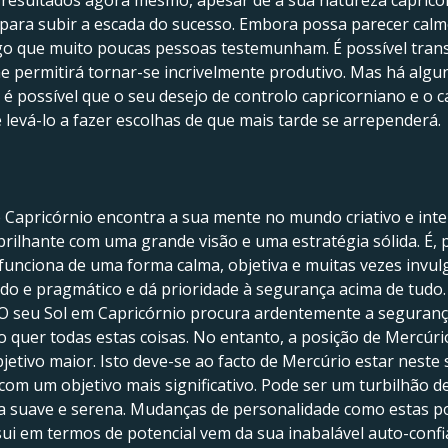
 resultados agora mesmo, apesar de a sua natureza caprico
para subir a escada do sucesso. Embora possa parecer calmo
lgo que muito poucas pessoas testemunham. É possível tran
 lhe permitirá tornar-se incrivelmente produtivo. Mas há alg
 é possível que o seu desejo de controlo capricorniano e o 
 levá-lo a fazer escolhas de que mais tarde se arrependerá.
e Capricórnio encontra a sua mente no mundo criativo e inte
rilhante com uma grande visão e uma estratégia sólida. É, 
funciona de uma forma calma, objetiva e muitas vezes invul
do e pragmático e dá prioridade à segurança acima de tudo.
 O seu Sol em Capricórnio procura ardentemente a seguranç
o quer todas estas coisas. No entanto, a posição de Mercúr
jetivo maior. Isto deve-se ao facto de Mercúrio estar neste
 com um objetivo mais significativo. Pode ser um turbilhão d
a suave e serena. Mudanças de personalidade como estas po
i em termos de potencial vem da sua inabalável auto-confi