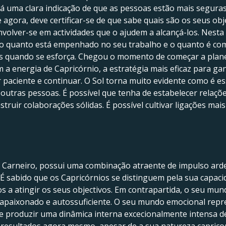
Há uma clara indicação de que as pessoas estão mais segura
 agora, deve certificar-se de que sabe quais são os seus obj
nvolver-se em actividades que o ajudem a alcançá-los. Nesta 
o quanto está empenhado no seu trabalho e o quanto é com
ros quando se esforça. Chegou o momento de começar a plan
 a energia de Capricórnio, a estratégia mais eficaz para ga
 paciente e continuar. O Sol torna muito evidente como é e
outras pessoas. É possível que tenha de estabelecer relações 
struir colaborações sólidas. É possível cultivar ligações m
Carneiro, possui uma combinação atraente de impulso ardent
É sabido que os Capricórnios se distinguem pela sua capac
s a atingir os seus objectivos. Em contrapartida, o seu mu
, apaixonado e autossuficiente. O seu mundo emocional rep
de produzir uma dinâmica interna excecionalmente intensa d