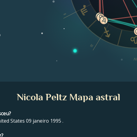
II
o
III
IV
Nicola Peltz Mapa astral
sceu?
ted States 09 janeiro 1995 .
z?