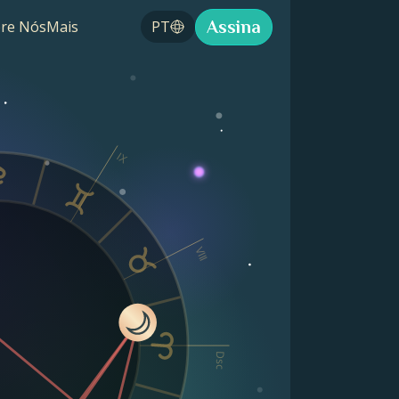
Assina
re Nós
Mais
PT
IX
VIII
Dsc