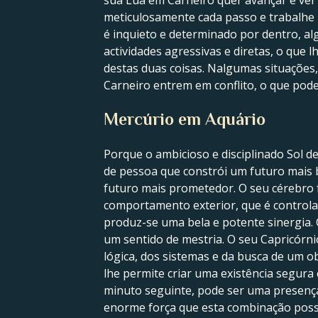
sua Lua em Carneiro quer avançar e ver
meticulosamente cada passo e trabalhe 
é inquieto e determinado por dentro, a
actividades agressivas e diretas, o que
destas duas coisas. Nalgumas situações,
Carneiro entrem em conflito, o que pode
Mercúrio em Aquário
Porque o ambicioso e disciplinado Sol d
de pessoa que constrói um futuro mais b
futuro mais prometedor. O seu cérebro 
comportamento exterior, que é controla
produz-se uma bela e potente sinergia.
um sentido de mestria. O seu Capricórni
lógica, dos sistemas e da busca de um ob
lhe permite criar uma existência segura
minuto seguinte, pode ser uma presenç
enorme força que esta combinação possu