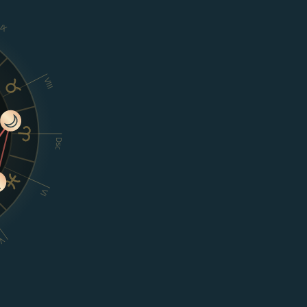
IX
VIII
Dsc
VI
V