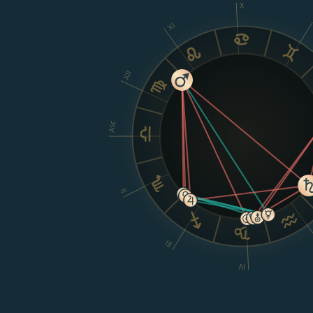
X
XI
XII
Asc
II
III
IV