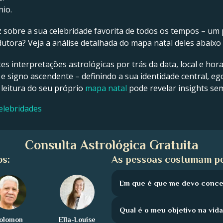
nio.
z sobre a sua celebridade favorita de todos os tempos – um p
tora? Veja a análise detalhada do mapa natal deles abaixo 
tes interpretações astrológicas por trás da data, local e hor
 e signo ascendente – definindo a sua identidade central, ego
 leitura do seu próprio
mapa natal
pode revelar insights se
elebridades
Consulta Astrológica Gratuita
os:
As pessoas costumam pe
Em que é que me devo concen
Qual é o meu objetivo na vid
olomon
Ella-Louise