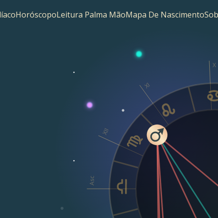
íaco
Horóscopo
Leitura Palma Mão
Mapa De Nascimento
Sob
X
XI
XII
Asc