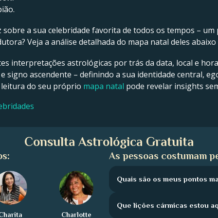
ião.
z sobre a sua celebridade favorita de todos os tempos – um p
tora? Veja a análise detalhada do mapa natal deles abaixo 
tes interpretações astrológicas por trás da data, local e hor
 e signo ascendente – definindo a sua identidade central, ego
 leitura do seu próprio
mapa natal
pode revelar insights se
lebridades
Consulta Astrológica Gratuita
os:
As pessoas costumam pe
Quais são os meus pontos ma
Que lições cármicas estou a
Charita
Charlotte