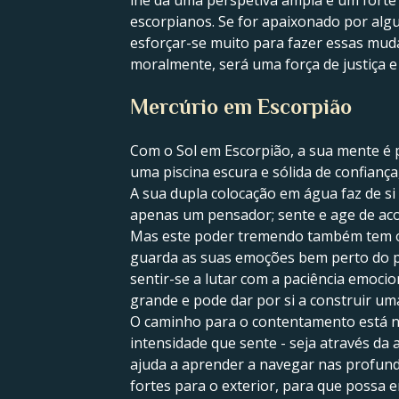
lhe dá uma perspetiva ampla e um forte 
escorpianos. Se for apaixonado por alg
esforçar-se muito para fazer essas muda
moralmente, será uma força de justiça e
Mercúrio em Escorpião
Com o Sol em Escorpião, a sua mente é 
uma piscina escura e sólida de confiança
A sua dupla colocação em água faz de s
apenas um pensador; sente e age de ac
Mas este poder tremendo também tem os
guarda as suas emoções bem perto do pe
sentir-se a lutar com a paciência emoci
grande e pode dar por si a construir u
O caminho para o contentamento está n
intensidade que sente - seja através da
ajuda a aprender a navegar nas profund
fortes para o exterior, para que possa 