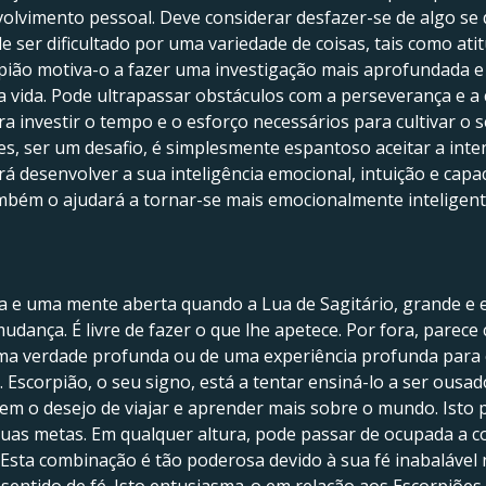
olvimento pessoal. Deve considerar desfazer-se de algo se d
ser dificultado por uma variedade de coisas, tais como atit
orpião motiva-o a fazer uma investigação mais aprofundada 
a vida. Pode ultrapassar obstáculos com a perseverança e a
a investir o tempo e o esforço necessários para cultivar o 
es, ser um desafio, é simplesmente espantoso aceitar a int
irá desenvolver a sua inteligência emocional, intuição e ca
também o ajudará a tornar-se mais emocionalmente inteligent
e uma mente aberta quando a Lua de Sagitário, grande e e
dança. É livre de fazer o que lhe apetece. Por fora, parece
 uma verdade profunda ou de uma experiência profunda para 
Escorpião, o seu signo, está a tentar ensiná-lo a ser ousado
, tem o desejo de viajar e aprender mais sobre o mundo. Isto
s suas metas. Em qualquer altura, pode passar de ocupada a 
sta combinação é tão poderosa devido à sua fé inabalável n