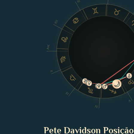
XI
XII
Asc
II
III
V
IV
Pete Davidson Posição