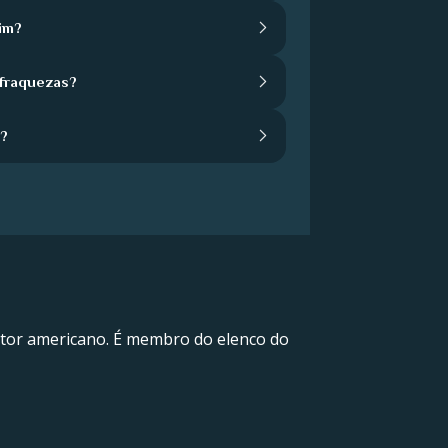
im?
 fraquezas?
a?
utor americano. É membro do elenco do