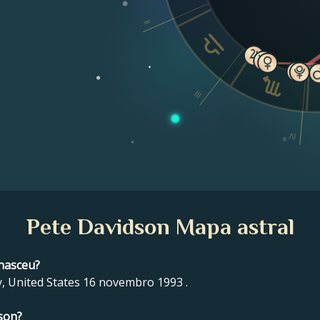
II
III
IV
Pete Davidson Mapa astral
 nasceu?
, United States 16 novembro 1993 .
dson?