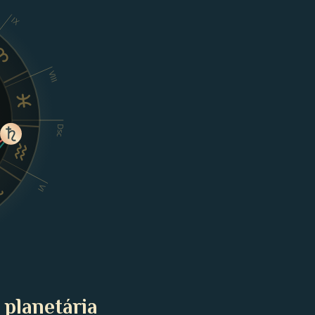
IX
VIII
Dsc
VI
 planetária