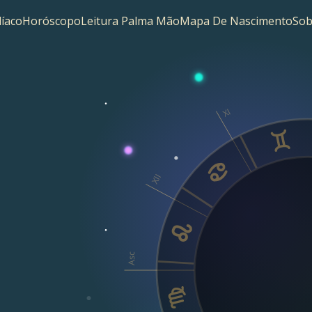
íaco
Horóscopo
Leitura Palma Mão
Mapa De Nascimento
Sob
XI
XII
Asc