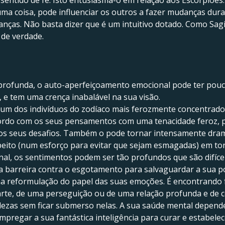
sentido de fé. Isto entusiasma-o em relação aos Escorpiões. 
uma coisa, pode influenciar os outros a fazer mudanças dur
nças. Não basta dizer que é um intuitivo dotado. Como Sagit
 de verdade.
profunda, o auto-aperfeiçoamento emocional pode ter pouco
, e tem uma crença inabalável na sua visão.
i um dos indivíduos do zodíaco mais ferozmente concentrado
ordo com os seus pensamentos com uma tenacidade feroz, pa
 seus desafios. Também o pode tornar intensamente dramáti
ito (num esforço para evitar que sejam esmagadas) em tor
onal, os sentimentos podem ser tão profundos que são difíc
ma barreira contra o esgotamento para salvaguardar a sua p
a reformulação do papel das suas emoções. É encontrando 
 arte, de uma perseguição ou de uma relação profunda e de 
ezas sem ficar submerso nelas. A sua saúde mental depende
empregar a sua fantástica inteligência para curar e estabel