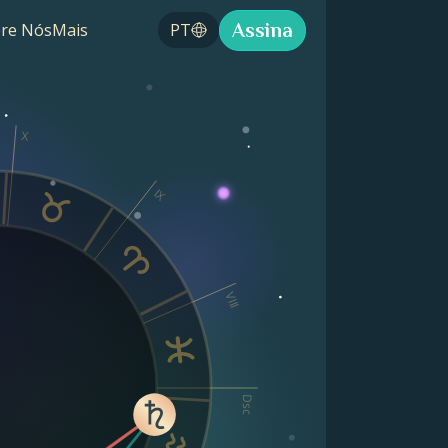
Assina
re Nós
Mais
PT
X
IX
VIII
Dsc