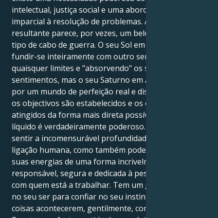
intelectual, justiça social e uma abordagem fria e
imparcial à resolução de problemas. A tensão
resultante parece, por vezes, um belo e interessante
tipo de cabo de guerra. O seu Sol em Peixes quer
fundir-se inteiramente com outro ser humano, sem
quaisquer limites e "absorvendo" os seus próprios
sentimentos, mas o seu Saturno em Aquário anseia
por um mundo de perfeição real e discernível, onde
os objectivos são estabelecidos e os objectivos são
atingidos da forma mais direta possível. O impacto
líquido é verdadeiramente poderoso. Não só pode
sentir a incomensurável profundidade espiritual da
ligação humana, como também pode transmitir as
suas energias de uma forma incrivelmente
responsável, segura e dedicada à pessoa ou pessoas
com quem está a trabalhar. Tem um grande poder
no seu ser para confiar no seu instinto e fazer as
coisas acontecerem, gentilmente, com segurança.