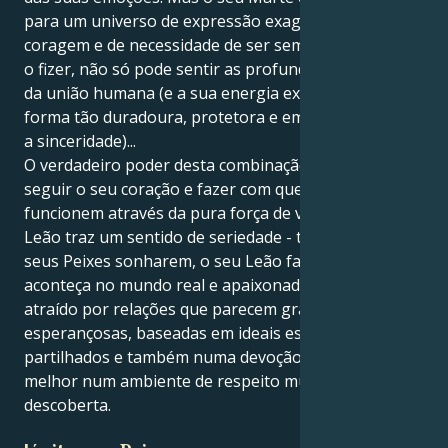
para um universo de expressão exagerada, de
coragem e de necessidade de ser sempre o herói. Se
o fizer, não só pode sentir as profundezas espirituais
da união humana (e a sua energia expressa de uma
forma tão duradoura, protetora e empenhada como
a sinceridade)...
O verdadeiro poder desta combinação é ser capaz de
seguir o seu coração e fazer com que as coisas
funcionem através da pura força de vontade. O seu
Leão traz um sentido de seriedade - tudo o que os
seus Peixes sonharem, o seu Leão fará com que
aconteça no mundo real e apaixonado. Sente-se
atraído por relações que parecem grandes e
esperançosas, baseadas em ideais espirituais
partilhados e também numa devoção feroz. O que é
melhor num ambiente de respeito mútuo e
descoberta.