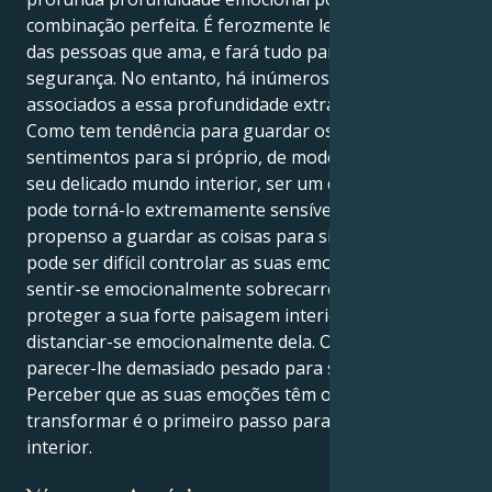
combinação perfeita. É ferozmente leal e protetor
das pessoas que ama, e fará tudo para garantir a sua
segurança. No entanto, há inúmeros problemas
associados a essa profundidade extraordinária.
Como tem tendência para guardar os seus
sentimentos para si próprio, de modo a proteger o
seu delicado mundo interior, ser um duplo de Peixes
pode torná-lo extremamente sensível e mais
propenso a guardar as coisas para si próprio. Como
pode ser difícil controlar as suas emoções, pode
sentir-se emocionalmente sobrecarregado. Para
proteger a sua forte paisagem interior, pode tentar
distanciar-se emocionalmente dela. O mundo pode
parecer-lhe demasiado pesado para suportar.
Perceber que as suas emoções têm o poder de o
transformar é o primeiro passo para alcançar a paz
interior.