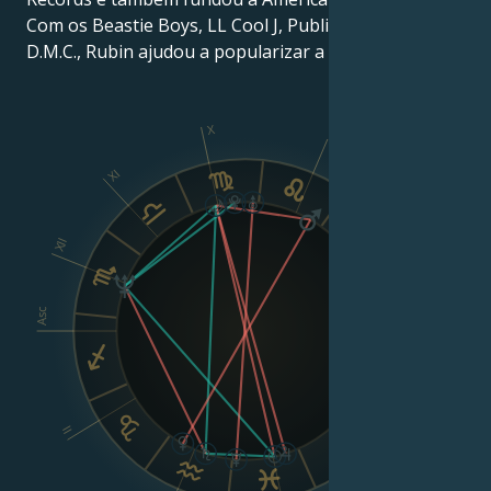
Com os Beastie Boys, LL Cool J, Public Enemy e Run-
D.M.C., Rubin ajudou a popularizar a música hip hop.
X
IX
XI
VIII
XII
Asc
Dsc
VI
II
V