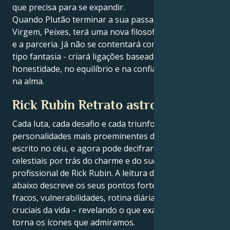
que precisa para se expandir.
Quando Plutão terminar a sua passagem por
Virgem, Peixes, terá uma nova filosofia sobre o amor
e a parceria. Já não se contentará com relações do
tipo fantasia - criará ligações baseadas na
honestidade, no equilíbrio e na confiança profunda
na alma.
Rick Rubin Retrato astrológico
Cada luta, cada desafio e cada triunfo das
personalidades mais proeminentes do mundo está
escrito no céu, e agora pode decifrar as forças
celestiais por trás do charme e do sucesso
profissional de Rick Rubin. A leitura do mapa natal
abaixo descreve os seus pontos fortes, pontos
fracos, vulnerabilidades, rotina diária e momentos
cruciais da vida – revelando o que exatamente os
torna os ícones que admiramos.