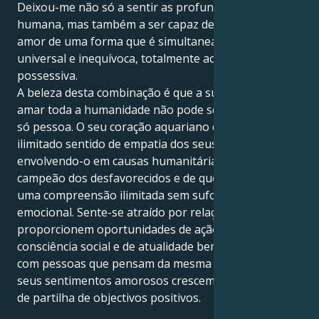
Deixou-me não só a sentir as profundezas da ligação
humana, mas também a ser capaz de expressar o
amor de uma forma que é simultaneamente
universal e inequívoca, totalmente aceitável e nunca
possessiva.
A beleza desta combinação é que a sua capacidade de
amar toda a humanidade não pode ser usada numa
só pessoa. O seu coração aquariano dá uma visão ao
ilimitado sentido de empatia dos seus Peixes,
envolvendo-o em causas humanitárias como um
campeão dos desfavorecidos e de quem receberá
uma compreensão ilimitada sem sufocamento
emocional. Sente-se atraído por relações que lhe
proporcionem oportunidades de ação, uma
consciência social e de atualidade bem desenvolvida,
com pessoas que pensam da mesma maneira, e os
seus sentimentos amorosos crescem num ambiente
de partilha de objectivos positivos.