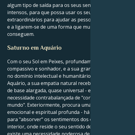
algum tipo de saída para os seus sentimentos
intensos, para que possa usar os seus dons
extraordinários para ajudar as pessoas a curarem-se
e a ligarem-se de uma forma que muitos não
conseguem.
Saturno em Aquário
Com o seu Sol em Peixes, profundamente
compassivo e sonhador, e a sua grande lição de vida
no domínio intelectual e humanitário de Saturno em
Aquário, a sua empatia natural recebeu um sentido
de base alargada, quase universal - e uma
necessidade contrabalançada de "consertar o
mundo". Exteriormente, procura uma ligação
emocional e espiritual profunda - há uma tendência
para "absorver" os sentimentos dos outros. No
interior, onde reside o seu sentido de motivação,
existe uma necessidade poderosa de ordem