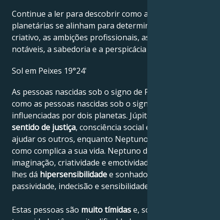
Continue a ler para descobrir como as forças
planetárias se alinham para determinar o génio
criativo, as ambições profissionais, as conquistas
notáveis, a sabedoria e a perspicácia de Rick Rubin.
Sol em Peixes 19°24'
As pessoas nascidas sob o signo de Peixes são, tal
como as pessoas nascidas sob o signo de Aquário,
influenciadas por dois planetas. Júpiter dá-lhes
sentido de justiça
, consciência social e vontade de
ajudar os outros, enquanto Neptuno tanto os ajuda
como complica a sua vida. Neptuno dá-lhes
imaginação, criatividade e emotividade, mas também
lhes dá
hipersensibilidade
e sonhadorismo que leva à
passividade, indecisão e sensibilidade excessiva.
Estas pessoas são
muito tímidas
e, sobretudo em