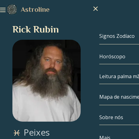
Astroline
Rick Rubin
Signos Zodíaco
Horóscopo
Signos Zodíac
Capricórnio
Leitura palma m
Aquário
Mapa de nascim
Peixes
Sobre nós
Mapa de nasc
Áries
Peixes
Touro
Celebridades
Mais