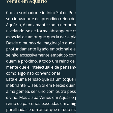
Vénus em Aquário
Com o sonhador e infinito Sol de Peixes a pousar no
seu inovador e desprendido reino de Vénus em
Aquário, é um amante como nenhum outro;
nivelando-se de forma abrangente com aquele tipo
especial de amor que queria dar a planetas inteiros.
Desde o mundo da imaginação que anseia por estar
profundamente ligado emocional e espiritualmente,
se não excessivamente empático com aqueles de
quem é próximo, a todo um reino de relações na sua
mente que é intelectual e de pensamento livre, bem
como algo não convencional.
Esta é uma tensão que dá um toque requintado e
inebriante. O seu Sol em Peixes quer encontrar uma
alma gémea, ser uno com outra pessoa ao nível do
divino. Mas a sua Vénus em Aquário puxa-a para um
reino de parcerias baseadas em amigos, aspirações
partilhadas e um amor que é tudo menos tradicional.