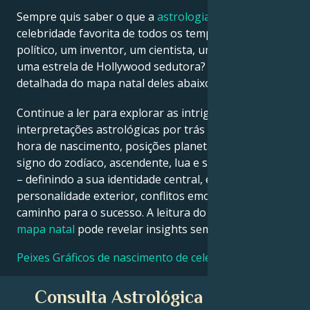
Sempre quis saber o que a
astrologia
diz sobre a sua
celebridade favorita de todos os tempos – um
Français
político, um inventor, um cientista, um músico ou
uma estrela de Hollywood sedutora? Veja a análise
Português
detalhada do mapa natal deles abaixo para descobrir!
Continue a ler para explorar as intrigantes
العربية
interpretações astrológicas por trás da data, local e
hora de nascimento, posições planetárias, casas,
signo do zodíaco, ascendente, lua e signo ascendente
日本語
– definindo a sua identidade central, ego,
personalidade exterior, conflitos emocionais e
caminho para o sucesso. A leitura do seu próprio
mapa natal
pode revelar insights semelhantes!
Peixes Gráficos de nascimento de celebridades
Consulta Astrológica Gratuita