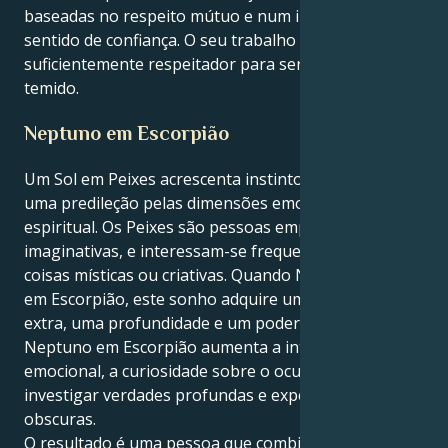
baseadas no respeito mútuo e num inabalável
sentido de confiança. O seu trabalho é ser
suficientemente respeitador para ser amado e
temido.
Neptuno em Escorpião
Um Sol em Peixes acrescenta instinto, sensibilidade e
uma predileção pelas dimensões emocional e
espiritual. Os Peixes são pessoas empáticas e
imaginativas, e interessam-se frequentemente por
coisas místicas ou criativas. Quando Neptuno está
em Escorpião, este sonho adquire uma intensidade
extra, uma profundidade e um poder transformador.
Neptuno em Escorpião aumenta a inteligência
emocional, a curiosidade sobre o oculto e o desejo de
investigar verdades profundas e experiências
obscuras.
O resultado é uma pessoa que combina compaixão