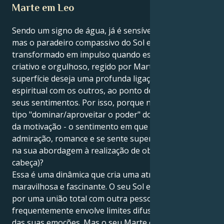
Marte em Leo
Sendo um signo de água, já é sensível e intuitivo,
mas o paradeiro compassivo do Sol em Peixes é
transformado em impulso quando está em Leão,
criativo e orgulhoso, regido por Marte. A sua
superfície deseja uma profunda ligação emocional e
espiritual com os outros, ao ponto de absorver os
seus sentimentos. Por isso, porque não ser mais do
tipo "dominar/aproveitar o poder" do ponto de vista
da motivação - o sentimento em que procura
admiração, romance e se sente super-comandante
na sua abordagem à realização de objectivos (na sua
cabeça)?
Essa é uma dinâmica que cria uma atração
maravilhosa e fascinante. O seu Sol em Peixes anseia
por uma união total com outra pessoa, o que
frequentemente envolve limites difusos e a absorção
das suas emoções. Mas o seu Marte em Leão atrai-o