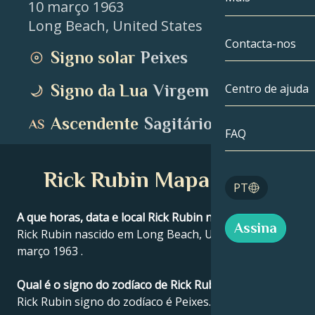
10 março 1963
Long Beach
,
United States
Gémeos
Até à data
Compatibilida
Contacta-nos
Signo solar
Peixes
Cancro
AstroCartogra
Moonologia
Signo da Lua
Virgem
Centro de ajuda
Leo
Tarot
Ascendente
Sagitário
Virgem
FAQ
Números de a
Balança
Rick Rubin Mapa astral
Blog
PT
Escorpião
English
A que horas, data e local Rick Rubin nasceu?
Assina
Sagitário
Rick Rubin nascido em Long Beach, United States 10
março 1963 .
Español
Qual é o signo do zodíaco de Rick Rubin?
Rick Rubin signo do zodíaco é Peixes.
Deutsch