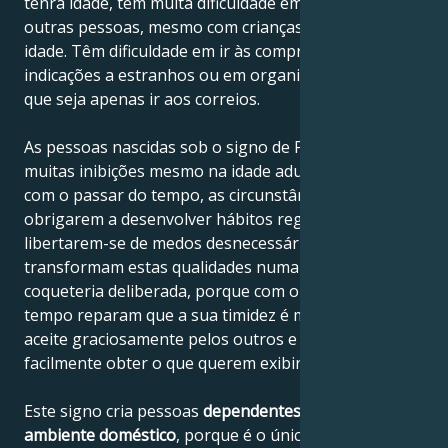
tenra idade, têm muita dificuldade em comunicar com
outras pessoas, mesmo com crianças da mesma
idade. Têm dificuldade em ir às compras, em pedir
indicações a estranhos ou em organizar algo, mesmo
que seja apenas ir aos correios.
As pessoas nascidas sob o signo de Peixes mantêm
muitas inibições mesmo na idade adulta, apesar de,
com o passar do tempo, as circunstâncias as
obrigarem a desenvolver hábitos regulares e a
libertarem-se de medos desnecessários. Muitas delas
transformam estas qualidades numa espécie de
coqueteria deliberada, porque com o passar do
tempo reparam que a sua timidez é muitas vezes
aceite graciosamente pelos outros e que podem
facilmente obter o que querem exibindo-a.
Este signo cria pessoas
dependentes do seu
ambiente doméstico
, porque é o único sítio onde se