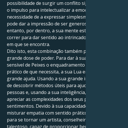
possibilidade de surgir um conflito significativo entre
o impulso para intelectualizar a emoção e a
necessidade de a expressar simplesmente. Por fora,
pode dar a impressão de ser generoso e idealista; no
entanto, por dentro, a sua mente está sempre a
correr para dar sentido ao intrincado meio emocional
em que se encontra.
Dito isto, esta combinação também possui uma
grande dose de poder. Para dar à sua natureza
sensível de Peixes o enquadramento concetual e
prático de que necessita, a sua Lua em Virgem é de
grande ajuda. Usando a sua grande intuição, é capaz
de descobrir métodos úteis para ajudar outras
pessoas e, usando a sua inteligência, é capaz de
apreciar as complexidades dos seus próprios
sentimentos. Devido à sua capacidade única de
misturar empatia com sentido prático, tem potencial
para se tornar um artista, conselheiro ou curandeiro
talentoso, capaz de proporcionar benefícios reais a