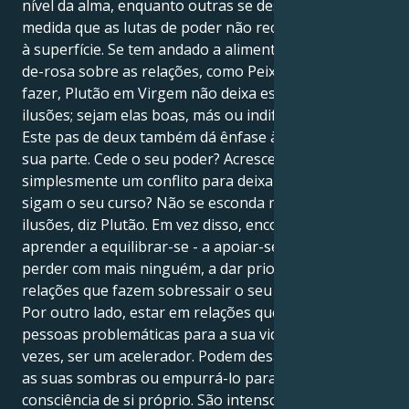
nível da alma, enquanto outras se desmoronam à
medida que as lutas de poder não reconhecidas vêm
à superfície. Se tem andado a alimentar noções cor-
de-rosa sobre as relações, como Peixes é propenso a
fazer, Plutão em Virgem não deixa espaço para
ilusões; sejam elas boas, más ou indiferentes.
Este pas de deux também dá ênfase às parcerias da
sua parte. Cede o seu poder? Acrescenta
simplesmente um conflito para deixar que as coisas
sigam o seu curso? Não se esconda mais atrás de
ilusões, diz Plutão. Em vez disso, encoraja-o a
aprender a equilibrar-se - a apoiar-se, mas sem se
perder com mais ninguém, a dar prioridade às
relações que fazem sobressair o seu melhor.
Por outro lado, estar em relações que trazem
pessoas problemáticas para a sua vida pode, por
vezes, ser um acelerador. Podem desafiá-lo, refletir
as suas sombras ou empurrá-lo para uma maior
consciência de si próprio. São intensos, mas é disso