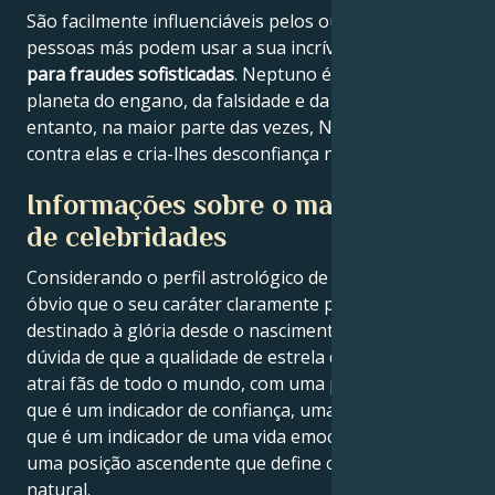
São facilmente influenciáveis pelos outros e as
pessoas más podem usar a sua incrível
imaginação
para fraudes sofisticadas
. Neptuno é também o
planeta do engano, da falsidade e da mentira. No
entanto, na maior parte das vezes, Neptuno trabalha
contra elas e cria-lhes desconfiança no mundo.
Informações sobre o mapa astral
de celebridades
Considerando o perfil astrológico de Rick Rubin, é
óbvio que o seu caráter claramente potente parecia
destinado à glória desde o nascimento. Não há
dúvida de que a qualidade de estrela de Rick Rubin
atrai fãs de todo o mundo, com uma posição do sol
que é um indicador de confiança, uma posição da lua
que é um indicador de uma vida emocional plena e
uma posição ascendente que define o seu carisma
natural.