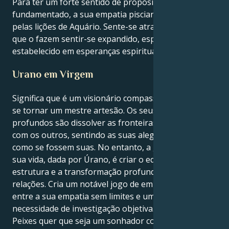
Para ter um forte sentido de propósito
fundamentado, a sua empatia pisciana é dirigida
pelas lições de Aquário. Sente-se atraído por relações
que o fazem sentir-se expandido, esperançoso e
estabelecido em esperanças espirituais partilhadas.
Urano em Virgem
Significa que é um visionário compassivo que tem de
se tornar um mestre artesão. Os seus instintos mais
profundos são dissolver as fronteiras e fundir-se
com os outros, sentindo as suas alegrias e tristezas
como se fossem suas. No entanto, a grande lição da
sua vida, dada por Úrano, é criar o equilíbrio, a
estrutura e a transformação profunda nas suas
relações. Cria um notável jogo de empurra-empurra
entre a sua empatia sem limites e uma profunda
necessidade de investigação objetiva. O seu Sol em
Peixes quer que seja um sonhador compassivo, uma