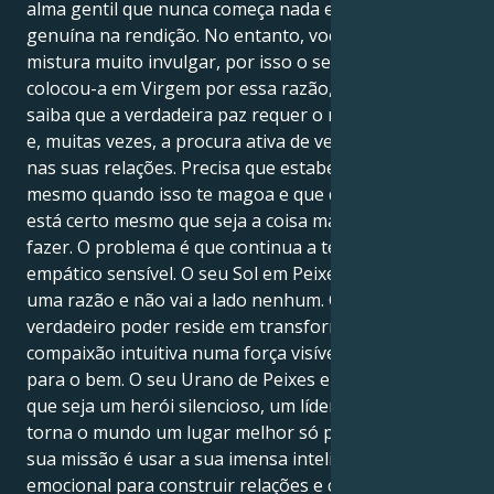
alma gentil que nunca começa nada e encontra a paz
genuína na rendição. No entanto, você é uma
mistura muito invulgar, por isso o seu Urano
colocou-a em Virgem por essa razão, e quer que
saiba que a verdadeira paz requer o reconhecimento
e, muitas vezes, a procura ativa de verdades ocultas
nas suas relações. Precisa que estabeleças limites
mesmo quando isso te magoa e que defendas o que
está certo mesmo que seja a coisa mais difícil de
fazer. O problema é que continua a ter de ser um
empático sensível. O seu Sol em Peixes está aqui por
uma razão e não vai a lado nenhum. O seu
verdadeiro poder reside em transformar a sua
compaixão intuitiva numa força visível e estruturada
para o bem. O seu Urano de Peixes em Virgem quer
que seja um herói silencioso, um líder silencioso que
torna o mundo um lugar melhor só por estar nele. A
sua missão é usar a sua imensa inteligência
emocional para construir relações e comunidades