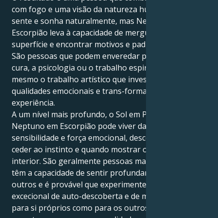
com fogo e uma visão da natureza humana. Peixes
sente e sonha naturalmente, mas Neptuno em
Escorpião leva à capacidade de mergulhar abaixo da
superfície e encontrar motivos e padrões ocultos.
São pessoas que podem enveredar por áreas como a
cura, a psicologia ou o trabalho espiritual, ou até
mesmo o trabalho artístico que investiga as
qualidades emocionais e trans-formativas da
experiência.
A um nível mais profundo, o Sol em Peixes com
Neptuno em Escorpião pode viver da combinação de
sensibilidade e força emocional, descobrindo quando
ceder ao instinto e quando mostrar o seu poder
interior. São geralmente pessoas magnéticas que
têm a capacidade de sentir profundamente pelos
outros e é provável que experimentem uma viagem
excecional de auto-descoberta e de mudança - tanto
para si próprios como para os outros. Neste último