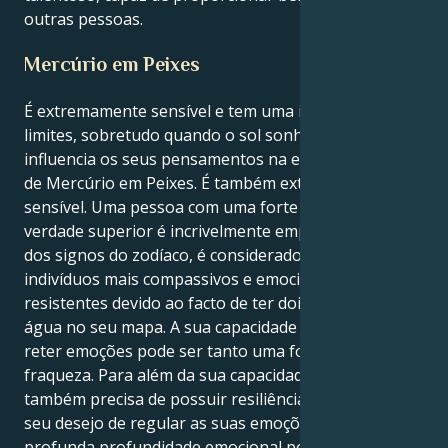
outras pessoas.
Mercúrio em Peixes
É extremamente sensível e tem uma imaginação sem
limites, sobretudo quando o sol sonhador de Peixes
influencia os seus pensamentos na esfera emocional
de Mercúrio em Peixes. É também extremamente
sensível. Uma pessoa com uma forte crença numa
verdade superior é incrivelmente empática. Como um
dos signos do zodíaco, é considerado um dos
indivíduos mais compassivos e emocionalmente
resistentes devido ao facto de ter dois signos de
água no seu mapa. A sua capacidade de absorver e
reter emoções pode ser tanto uma força como uma
fraqueza. Para além da sua capacidade de pensar,
também precisa de possuir resiliência emocional. O
seu desejo de regular as suas emoções e a sua
profunda profundidade emocional podem ser a