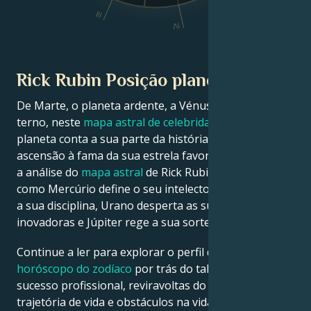
III
IV
Rick Rubin Posição planetária
De Marte, o planeta ardente, a Vénus, o planeta
terno, neste
mapa astral de celebridades
, cada
planeta conta a sua parte da história sobre a
ascensão à fama da sua estrela favorita. Veja abaixo
a análise do
mapa astral
de Rick Rubin para descobrir
como Mercúrio define o seu intelecto, Saturno molda
a sua disciplina, Urano desperta as suas ideias
inovadoras e Júpiter rege a sua sorte.
Continue a ler para explorar o perfil detalhado do
horóscopo do zodíaco
por trás do talento, carisma,
sucesso profissional, reviravoltas do destino,
trajetória de vida e obstáculos na vida amorosa de