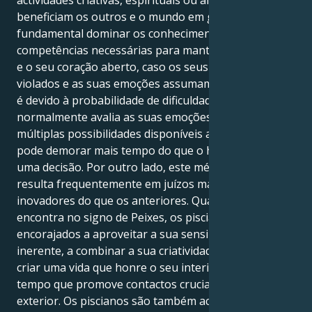
beneficiam os outros e o mundo em geral. É
fundamental dominar os conhecimentos e as
competências necessárias para manter a sua energia
e o seu coração aberto, caso os seus limites sejam
violados e as suas emoções assumam o controlo. Isto
é devido à probabilidade de dificuldades. Como
normalmente avalia as suas emoções, bem como as
múltiplas possibilidades disponíveis antes de agir,
pode demorar mais tempo do que o habitual a tomar
uma decisão. Por outro lado, este método rigoroso
resulta frequentemente em juízos mais perspicazes e
inovadores do que os anteriores. Quando o Sol se
encontra no signo de Peixes, os piscianos são
encorajados a aproveitar a sua sensibilidade
inerente, a combinar a sua criatividade e intuição e a
criar uma vida que honre o seu interior, ao mesmo
tempo que promove contactos cruciais com o mundo
exterior. Os piscianos são também aconselhados a