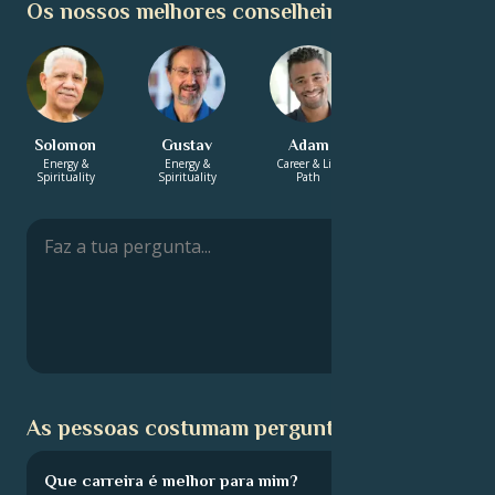
Os nossos melhores conselheiros:
Solomon
Gustav
Adam
Yasmin
Energy &
Energy &
Career & Life
Love &
Spirituality
Spirituality
Path
Relationship
As pessoas costumam perguntar:
Que carreira é melhor para mim?