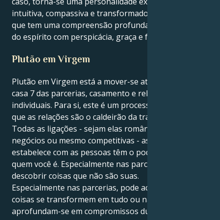
caso, torna-se uma personalidade extremamente
intuitiva, compassiva e transformadora - uma pessoa
que tem uma compreensão profunda das emoções e
do espírito com perspicácia, graça e força.
Plutão em Virgem
Plutão em Virgem está a mover-se através da sua
casa 7 das parcerias, casamento e relações
individuais. Para si, este é um processo alquímico em
que as relações são o caldeirão da transformação.
Todas as ligações - sejam elas românticas, de
negócios ou mesmo competitivas - as relações que
estabelece com as pessoas têm o poder de mudar
quem você é. Especialmente nas parcerias, pode
descobrir coisas que não são suas.
Especialmente nas parcerias, pode acontecer que as
coisas se transformem em tudo ou nada. Algumas
aprofundam-se em compromissos duradouros, ao