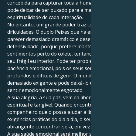
concebida para capturar toda a humanidade e não
pode deixar de ser puxado para a magia e
espiritualidade de cada interação.
No entanto, um grande poder traz consigo enormes
dificuldades. O duplo Peixes que há em si pode
parecer demasiado dramático e desencadear a sua
defensividade, porque prefere manter os seus
sentimentos perto do colete, tentando guardar esse
seu frágil eu interior. Pode ter problemas com a
paciência emocional, pois os seus sentimentos são
profundos e difíceis de gerir. O mundo pode ser
demasiado exigente e pode deixá-lo esgotado se se
sentir emocionalmente esgotado.
A sua alegria, a sua paz, vem da libertação do amor
espiritual e tangível. Quando encontrar um
companheiro que o possa ajudar a lidar com as
exigências práticas do dia a dia, o seu amor
abrangente concentrar-se-á, em vez de se consumir.
A sua saúde emocional será melhor servida por