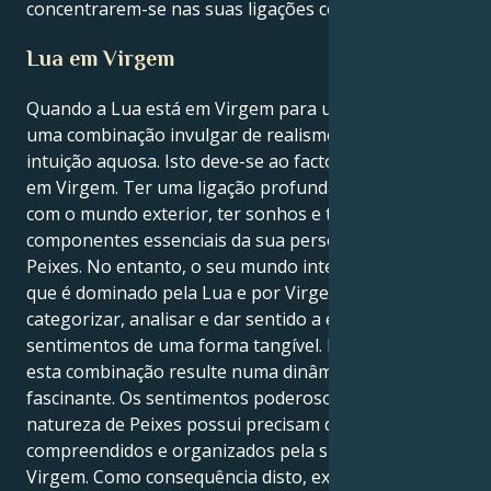
concentrarem-se nas suas ligações com os outros.
Lua em Virgem
Quando a Lua está em Virgem para um pisciano, é
uma combinação invulgar de realismo terreno e
intuição aquosa. Isto deve-se ao facto de ter a Lua
em Virgem. Ter uma ligação profunda e não-verbal
com o mundo exterior, ter sonhos e ter empatia são
componentes essenciais da sua personalidade de
Peixes. No entanto, o seu mundo interior emocional,
que é dominado pela Lua e por Virgem, está a tentar
categorizar, analisar e dar sentido a esses
sentimentos de uma forma tangível. É possível que
esta combinação resulte numa dinâmica interna
fascinante. Os sentimentos poderosos que a sua
natureza de Peixes possui precisam de ser
compreendidos e organizados pela sua Lua em
Virgem. Como consequência disto, existe a