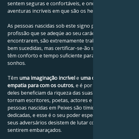
sentem seguras e confortáveis, e onde sonham com
aventuras incríveis em que são os heróis.
As pessoas nascidas sob este signo precisam de uma
profissão que se adeqúe ao seu carácter. Se a
encontrarem, são extremamente trabalhadoras e
bem sucedidas, mas certificar-se-ão sempre de que
têm conforto e tempo suficiente para os seus
sonhos.
Têm
uma imaginação incrível
e
uma capacidade de
empatia para com os outros
, e é por isso que muitos
deles beneficiam da riqueza das suas emoções e se
tornam escritores, poetas, actores e pintores. As
pessoas nascidas em Peixes são tímidas, leais e
dedicadas, e esse é o seu poder especial, porque os
seus adversários desistem de lutar com elas por se
sentirem embaraçados.