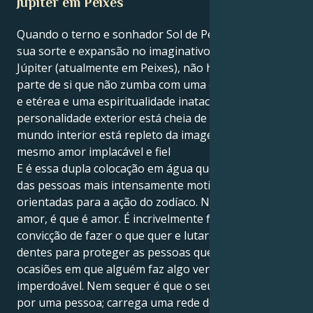
Júpiter em Peixes
Quando o terno e sonhador Sol de Peixes encontra a
sua sorte e expansão no imaginativo e empático
Júpiter (atualmente em Peixes), não há nenhuma
parte de si que não zumba com uma compaixão pura
e etérea e uma espiritualidade inatacável. A sua
personalidade exterior está cheia de carisma, o seu
mundo interior está repleto da imagem desse
mesmo amor implacável e fiel
E é essa dupla colocação em água que faz de si uma
das pessoas mais intensamente motivadas e
orientadas para a ação do zodíaco. Não é que sinta
amor, é que é amor. É incrivelmente forte na sua
convicção de fazer o que quer e lutará com unhas e
dentes para proteger as pessoas que ama nas raras
ocasiões em que alguém faz algo verdadeiramente
imperdoável. Nem sequer é que o seu amor só exista
por uma pessoa; carrega uma rede de amor