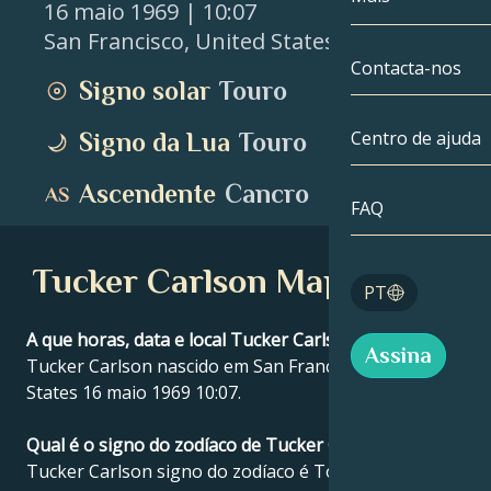
16 maio 1969
| 10:07
San Francisco
,
United States
Gémeos
Até à data
Compatibilida
Contacta-nos
Signo solar
Touro
Cancro
AstroCartogra
Moonologia
Centro de ajuda
Signo da Lua
Touro
Leo
Tarot
Ascendente
Cancro
Virgem
FAQ
Números de a
Balança
Tucker Carlson Mapa astral
Blog
PT
Escorpião
English
A que horas, data e local Tucker Carlson nasceu?
Assina
Sagitário
Tucker Carlson nascido em San Francisco, United
States 16 maio 1969 10:07.
Español
Qual é o signo do zodíaco de Tucker Carlson?
Tucker Carlson signo do zodíaco é Touro.
Deutsch