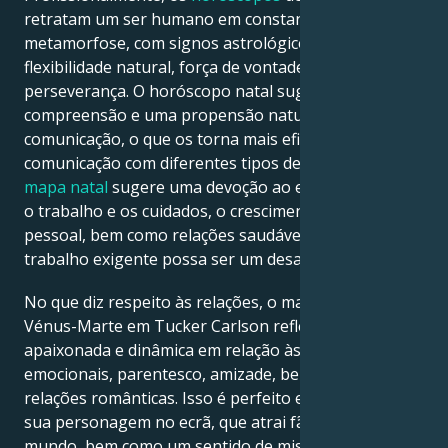
retratam um ser humano em constante
metamorfose, com signos astrológicos que refletem
flexibilidade natural, força de vontade, criatividade e
perseverança. O horóscopo natal sugere abertura,
compreensão e uma propensão natural para a
comunicação, o que os torna mais eficazes na
comunicação com diferentes tipos de pessoas. O
mapa natal
sugere uma devoção ao equilíbrio entre
o trabalho e os cuidados, o crescimento a nível
pessoal, bem como relações saudáveis, embora um
trabalho exigente possa ser um desafio.
No que diz respeito às relações, o mapa natal de
Vénus-Marte em Tucker Carlson reflete uma atitude
apaixonada e dinâmica em relação às relações
emocionais, parentesco, amizade, bem como
relações românticas. Isso é perfeito em termos da
sua personagem no ecrã, que atrai fãs de todo o
mundo, bem como um sentido de mistério e atração.