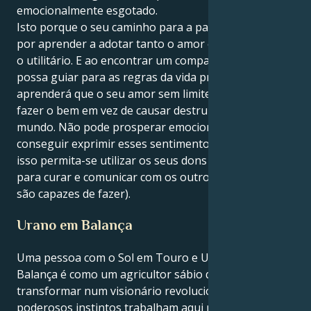
emocionalmente esgotado.
Isto porque o seu caminho para a paz interior passa
por aprender a adotar tanto o amor espiritual como
o utilitário. E ao encontrar um companheiro que o
possa guiar para as regras da vida prática,
aprenderá que o seu amor sem limites pode levar a
fazer o bem em vez de causar destruição neste
mundo. Não pode prosperar emocionalmente se não
conseguir exprimir esses sentimentos intensos, por
isso permita-se utilizar os seus dons extraordinários
para curar e comunicar com os outros (o que poucos
são capazes de fazer).
Urano em Balança
Uma pessoa com o Sol em Touro e Urano em
Balança é como um agricultor sábio que tem de se
transformar num visionário revolucionário. Os seus
poderosos instintos trabalham aqui para estabelecer