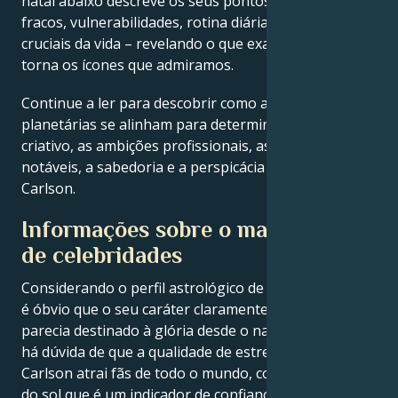
natal abaixo descreve os seus pontos fortes, pontos
fracos, vulnerabilidades, rotina diária e momentos
cruciais da vida – revelando o que exatamente os
torna os ícones que admiramos.
Continue a ler para descobrir como as forças
planetárias se alinham para determinar o génio
criativo, as ambições profissionais, as conquistas
notáveis, a sabedoria e a perspicácia de Tucker
Carlson.
Informações sobre o mapa astral
de celebridades
Considerando o perfil astrológico de Tucker Carlson,
é óbvio que o seu caráter claramente potente
parecia destinado à glória desde o nascimento. Não
há dúvida de que a qualidade de estrela de Tucker
Carlson atrai fãs de todo o mundo, com uma posição
do sol que é um indicador de confiança, uma posição