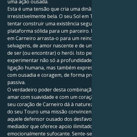
uma ação ousada.
Esta é uma tensão que cria uma dinâmica
irresistivelmente bela. O seu Sol em Touro está a
tentar construir uma existência segura e uma
plataforma sólida para um parceiro. Mas a sua Vénus
em Carneiro arrasta-o para um reino de ligações
selvagens, de amor nascente e de uma necessidade
de ser (ou encontrar) o herói. Isto permite-lhe
experimentar não só a profundidade sensual da
ligação humana, mas também expressar o seu afeto
com ousadia e coragem, de forma protetora... nunca
passiva.
O verdadeiro poder desta combinação é ser capaz de
amar com suavidade e com um coração implacável. O
seu coração de Carneiro dá à natureza terra a terra
do seu Touro uma missão convincente, e você é
aquele defensor ousado dos desfavorecidos e
mediador que oferece apoio ilimitado sem se tornar
emocionalmente sufocante. Sente-se atraído por