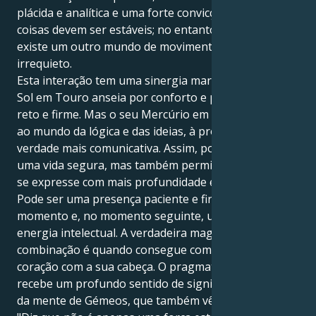
plácida e analítica e uma forte convicção de que as
coisas devem ser estáveis; no entanto, por baixo,
existe um outro mundo de movimento rápido e
irrequieto.
Esta interação tem uma sinergia maravilhosa. O seu
Sol em Touro anseia por conforto e por um caminho
reto e firme. Mas o seu Mercúrio em Gémeos leva-o
ao mundo da lógica e das ideias, à procura de uma
verdade mais comunicativa. Assim, pode não só criar
uma vida segura, mas também permitir que o seu eu
se expresse com mais profundidade e consciência.
Pode ser uma presença paciente e firme num
momento e, no momento seguinte, um turbilhão de
energia intelectual. A verdadeira magia desta
combinação é quando consegue combinar o seu
coração com a sua cabeça. O pragmatismo de Touro
recebe um profundo sentido de significado e objetivo
da mente de Gémeos, que também vê claramente.