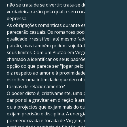
não se trata de se divertir; trata-se de descobrir a
verdadeira razão pela qual o seu coração bate mais
depressa.
As obrigações românticas durante este trânsito não
parecerão casuais. Os romances podem assumir uma
qualidade irresistível, até mesmo fadada, e agitar a
paixão, mas também podem sujeitá-lo a testar os
seus limites. Com um Plutão em Virgem, está a ser
chamado a identificar os seus padrões - aceita a
opção do que parece ser "jogar pelo seguro" no que
diz respeito ao amor e à proximidade ou atreve-se a
escolher uma intimidade que derrube as velhas
formas de relacionamento?
O poder disto é, criativamente, uma potência. Pode
dar por si a gravitar em direção à arte, ao espetáculo
ou a projectos que exijam mais do que capricho - que
exijam precisão e disciplina. A energia
pormenorizada e focada de Virgem, misturada com a