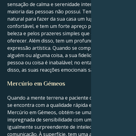
sensação de calma e serenidade interior é algo que a
maioria das pessoas não possui. Tem um talento
natural para fazer da sua casa um lugar seguro e
confortável, e tem um forte apreço pela arte, pela
beleza e pelos prazeres simples que a vida tem para
oferecer. Além disso, tem um profundo apreço pela
expressão artística. Quando se compromete com
alguém ou alguma coisa, a sua fidelidade a essa
pessoa ou coisa é inabalável; no entanto, depois
disso, as suas reacções emocionais são graduais.
Mercúrio em Gémeos
Quando a mente terrena e paciente do Sol em Touro
se encontra com a qualidade rápida e curiosa de
Mercúrio em Gémeos, obtém-se uma pessoa
impregnada de sensibilidade com um núcleo
igualmente surpreendente de intelecto e
comunicação. À superfície, tem uma abordagem