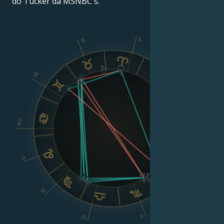
do Tucker da MSNBC's.
X
XI
IX
XII
VIII
Asc
Dsc
II
VI
III
V
IV