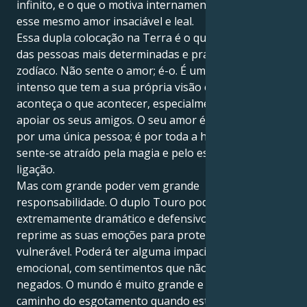
infinito, e o que o motiva internamente reflectirá
esse mesmo amor insaciável e leal.
Essa dupla colocação na Terra é o que faz de si uma
das pessoas mais determinadas e pragmáticas do
zodíaco. Não sente o amor; é-o. É um indivíduo
intenso que tem a sua própria visão e acredita nela,
aconteça o que acontecer, especialmente se for para
apoiar os seus amigos. O seu amor é mais do que
por uma única pessoa; é por toda a humanidade, e
sente-se atraído pela magia e pelo espírito de cada
ligação.
Mas com grande poder vem grande
responsabilidade. O duplo Touro pode tornar-se
extremamente dramático e defensivo, uma vez que
reprime as suas emoções para proteger o seu lado
vulnerável. Poderá ter alguma impaciência
emocional, com sentimentos que não podem ser
negados. O mundo é muito grande e pode sentir-se a
caminho do esgotamento quando está