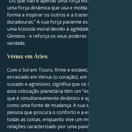
"Diz que não é apenas uma força estabilizadora, mas
uma força dinâmica que usa e molda as palavras de
forma a inspirar os outros e a trazer mudanças
duradouras." A sua força paciente está armada com
uma bússola moral devido à agilidade mental dos
Gémeos - e reforça os seus poderes para a justiça e a
verdade.
Vénus em Áries
Com o Sol em Touro, firme e estável, profundamente
enraizado em Vénus (o coração), em Carneiro,
ousado e agressivo, significa que os nascidos sob
esta colocação planetária têm um "estilo de amor"
que é simultaneamente dinâmico e apaixonado, bem
como uma fonte de mudança. A sua superfície é uma
pessoa que procura o conforto e a estabilidade em
todas as coisas, enquanto vive um mundo de
relações caracterizado por uma paixão ardente e