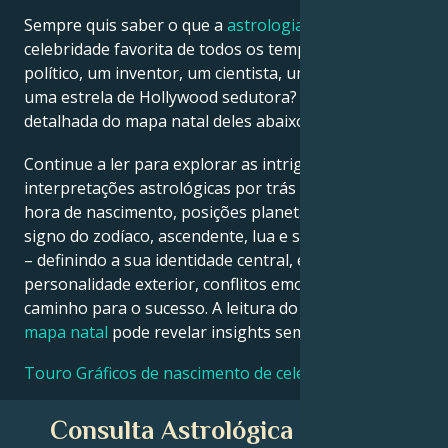
Sempre quis saber o que a
astrologia
diz sobre a sua
celebridade favorita de todos os tempos – um
Français
político, um inventor, um cientista, um músico ou
uma estrela de Hollywood sedutora? Veja a análise
Português
detalhada do mapa natal deles abaixo para descobrir!
Continue a ler para explorar as intrigantes
العربية
interpretações astrológicas por trás da data, local e
hora de nascimento, posições planetárias, casas,
signo do zodíaco, ascendente, lua e signo ascendente
日本語
– definindo a sua identidade central, ego,
personalidade exterior, conflitos emocionais e
caminho para o sucesso. A leitura do seu próprio
mapa natal
pode revelar insights semelhantes!
Touro Gráficos de nascimento de celebridades
Consulta Astrológica Gratuita