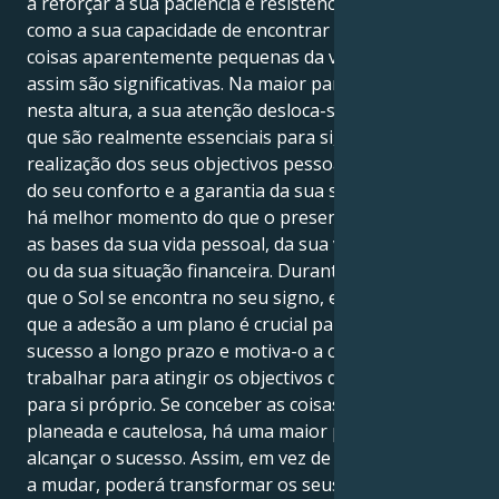
a reforçar a sua paciência e resistência inatas, bem
como a sua capacidade de encontrar alegria nas
coisas aparentemente pequenas da vida que ainda
assim são significativas. Na maior parte dos casos,
nesta altura, a sua atenção desloca-se para as coisas
que são realmente essenciais para si, tais como a
realização dos seus objectivos pessoais, a satisfação
do seu conforto e a garantia da sua segurança. Não
há melhor momento do que o presente para reforçar
as bases da sua vida pessoal, da sua vida profissional
ou da sua situação financeira. Durante o período em
que o Sol se encontra no seu signo, ele lembra-lhe
que a adesão a um plano é crucial para alcançar o
sucesso a longo prazo e motiva-o a continuar a
trabalhar para atingir os objectivos que estabeleceu
para si próprio. Se conceber as coisas de uma forma
planeada e cautelosa, há uma maior probabilidade de
alcançar o sucesso. Assim, em vez de apenas começar
a mudar, poderá transformar os seus objectivos em