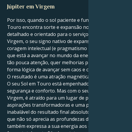
Júpiter em Virgem
Por isso, quando o sol paciente e fundamentado de
Touro encontra sorte e expansão no domínio
detalhado e orientado para o serviço de Júpiter em
Virgem, o seu signo nativo de expansão ganha
coragem intelectual (e pragmatismo prático). O "tu"
que está a avançar no mundo da energia, ao qual dá
tão pouca atenção, quer melhorias práticas, uma
forma lógica de avançar sem caos e confusão.
O resultado é uma atração magnética e encantadora.
O seu Sol em Touro está empenhado em acumular
segurança e conforto. Mas com o seu Júpiter em
Virgem, é atraído para um lugar de paixão profunda,
aspirações transformadoras e uma procura
inabalável do resultado final absoluto. Isto significa
que não só aprecia as profundezas da ligação, como
também expressa a sua energia aos outros de uma