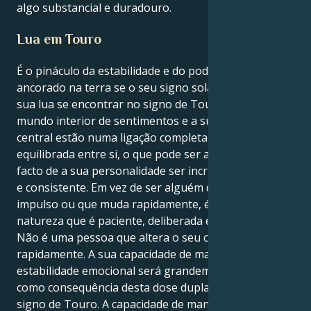
algo substancial e duradouro.
Lua em Touro
É o pináculo da estabilidade e do poder que está
ancorado na terra se o seu signo solar for Touro e a
sua lua se encontrar no signo de Touro. O seu
mundo interior de sentimentos e a sua identidade
central estão numa ligação completamente
equilibrada entre si, o que pode ser atribuído ao
facto de a sua personalidade ser incrivelmente fiável
e consistente. Em vez de ser alguém que age por
impulso ou que muda rapidamente, é uma força da
natureza que é paciente, deliberada e imperturbável.
Não é uma pessoa que altera o seu comportamento
rapidamente. A sua capacidade de manter a
estabilidade emocional será grandemente reforçada
como consequência desta dose dupla de energia do
signo de Touro. A capacidade de manter uma