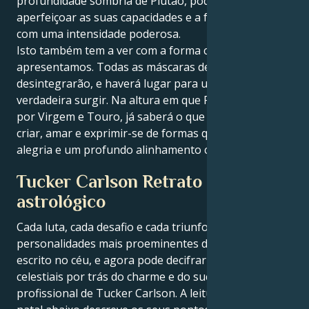
profundidade sombria de Plutão, pode levá-lo a
aperfeiçoar as suas capacidades e a fazê-las brilhar
com uma intensidade poderosa.
Isto também tem a ver com a forma como nos
apresentamos. Todas as máscaras de falsidade se
desintegrarão, e haverá lugar para uma voz
verdadeira surgir. Na altura em que Plutão transitar
por Virgem e Touro, já saberá o que é ser capaz de
criar, amar e exprimir-se de formas que trazem
alegria e um profundo alinhamento com a sua alma.
Tucker Carlson Retrato
astrológico
Cada luta, cada desafio e cada triunfo das
personalidades mais proeminentes do mundo está
escrito no céu, e agora pode decifrar as forças
celestiais por trás do charme e do sucesso
profissional de Tucker Carlson. A leitura do mapa