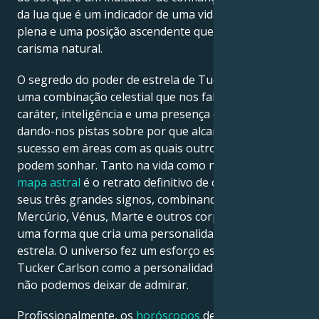
da lua que é um indicador de uma vida emocional
plena e uma posição ascendente que define o seu
carisma natural.
O segredo do poder de estrela de Tucker Carlson é
uma combinação celestial que nos fala sobre grande
caráter, inteligência e uma presença dinâmica –
dando-nos pistas sobre por que alcançaram o
sucesso em áreas com as quais outros apenas
podem sonhar. Tanto na vida como nos filmes, o seu
mapa astral
é o retrato definitivo de cada um dos
seus três grandes signos, combinando-se com
Mercúrio, Vénus, Marte e outros corpos celestes de
uma forma que cria uma personalidade que é uma
estrela. O universo fez um esforço especial para criar
Tucker Carlson como a personalidade lendária que
não podemos deixar de admirar.
Profissionalmente, os
horóscopos
de Tucker Carlson