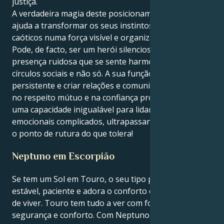
justiça.
A verdadeira magia deste posicionamento é que ele
ajuda a transformar os seus instintos práticos
caóticos numa força visível e organizada para o bem.
Pode, de facto, ser um herói silencioso, uma
presença ruidosa que se sente harmoniosa nos seus
círculos sociais e não só. A sua função é manter-se
persistente e criar relações e comunidades baseadas
no respeito mútuo e na confiança profunda. Tem
uma capacidade inigualável para lidar com terrenos
emocionais complicados, ultrapassando largamente
o ponto de rutura do que tolera!
Neptuno em Escorpião
Se tem um Sol em Touro, o seu tipo psicológico é
estável, paciente e adora o conforto e o prazer físico
de viver. Touro tem tudo a ver com formulação,
segurança e conforto. Com Neptuno em Escorpião,