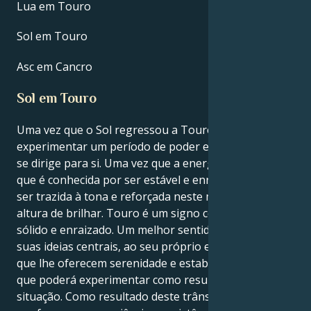
Lua em Touro
Sol em Touro
Asc em Cancro
Sol em Touro
Uma vez que o Sol regressou a Touro, está prestes a
experimentar um período de poder e renovação que
se dirige para si. Uma vez que a energia de Touro,
que é conhecida por ser estável e enraizada, está a
ser trazida à tona e reforçada neste momento, é
altura de brilhar. Touro é um signo considerado
sólido e enraizado. Um melhor sentido de ligação às
suas ideias centrais, ao seu próprio eu e às coisas
que lhe oferecem serenidade e estabilidade é algo
que poderá experimentar como resultado desta
situação. Como resultado deste trânsito, será instado