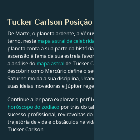
Tucker Carlson Posição planetária
De Marte, o planeta ardente, a Vénus, o planeta
terno, neste
mapa astral de celebridades
, cada
planeta conta a sua parte da história sobre a
ascensão à fama da sua estrela favorita. Veja abaixo
a análise do
mapa astral
de Tucker Carlson para
descobrir como Mercúrio define o seu intelecto,
Saturno molda a sua disciplina, Urano desperta as
suas ideias inovadoras e Júpiter rege a sua sorte.
Continue a ler para explorar o perfil detalhado do
horóscopo do zodíaco
por trás do talento, carisma,
sucesso profissional, reviravoltas do destino,
trajetória de vida e obstáculos na vida amorosa de
Tucker Carlson.