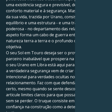
uma existência segura e previsível, dedicada ao
conforto material e à segurança. Mas a grande lição
da sua vida, trazida por Urano, consiste em criar um
equilíbrio e uma estrutura - e uma transformação
poderosa - no departamento das relações. Este
aspeto forma um cabo de guerra entre a sua
natureza terra a terra e o profundo desejo de análise
objetiva.
O seu Sol em Touro deseja ser o provedor imóvel, o
parceiro inabalável que prospera na segurança. Mas
o seu Urano em Libra está aqui para lhe mostrar que
a verdadeira segurança vem de criar espaço
intencional para verdades ocultas no
relacionamento. Faz com que defenda o que está
certo, mesmo quando se sente desconfortável, e
articule limites claros para que possa dar aos outros
sem se perder. O truque consiste em traficar tanto a
confiança na construção como a determinação na