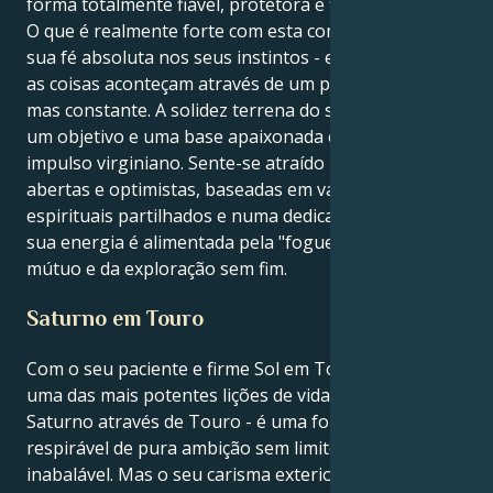
forma totalmente fiável, protetora e fiel.
O que é realmente forte com esta combinação é a
sua fé absoluta nos seus instintos - e fazer com que
as coisas aconteçam através de um poder silencioso
mas constante. A solidez terrena do seu Touro tem
um objetivo e uma base apaixonada com o seu
impulso virginiano. Sente-se atraído por relações
abertas e optimistas, baseadas em valores
espirituais partilhados e numa dedicação ardente. A
sua energia é alimentada pela "fogueira" do respeito
mútuo e da exploração sem fim.
Saturno em Touro
Com o seu paciente e firme Sol em Touro a receber
uma das mais potentes lições de vida, sob a forma de
Saturno através de Touro - é uma fonte viva e
respirável de pura ambição sem limites e de disciplina
inabalável. Mas o seu carisma exterior pode ser