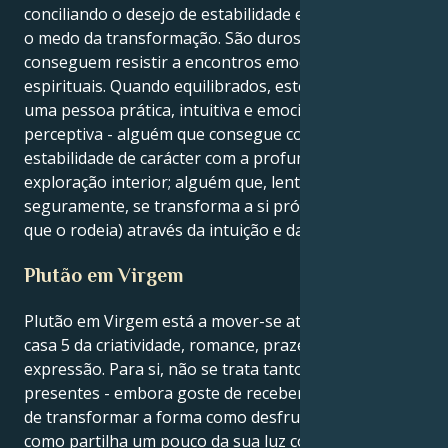
conciliando o desejo de estabilidade e segurança com
o medo da transformação. São duros como pregos e
conseguem resistir a encontros emocionais e
espirituais. Quando equilibrados, estes dois formam
uma pessoa prática, intuitiva e emocionalmente
perceptiva - alguém que consegue combinar a
estabilidade de carácter com a profundidade da
exploração interior; alguém que, lenta mas
seguramente, se transforma a si próprio (e a tudo o
que o rodeia) através da intuição e da paciência.
Plutão em Virgem
Plutão em Virgem está a mover-se através da sua
casa 5 da criatividade, romance, prazer e auto-
expressão. Para si, não se trata tanto de receber
presentes - embora goste de receber - trata-se mais
de transformar a forma como desfruta da vida e
como partilha um pouco da sua luz com o mundo. Já