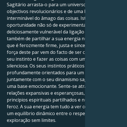
Sagitário arrasta-o para um universo apaixonado de
objectivos revolucionários e de uma busca
interminável do âmago das coisas. Isto dá-lhe a
oportunidade não só de experimentar a textura
deliciosamente vulnerável da ligação humana, mas
também de partilhar a sua energia numa capacidade
que é ferozmente firme, justa e sincera. A verdadeira
força deste par vem do facto de ser capaz de seguir o
seu instinto e fazer as coisas com uma tenacidade
silenciosa. Os seus instintos práticos de Touro são
profundamente orientados para um objetivo,
juntamente com o seu dinamismo sagitariano, e são
uma base emocionante. Sente-se atraído por
relações expansivas e esperançosas, baseadas em
princípios espirituais partilhados e numa lealdade
feroz. A sua energia tem tudo a ver com encontrar
um equilíbrio dinâmico entre o respeito mútuo e a
exploração sem limites.