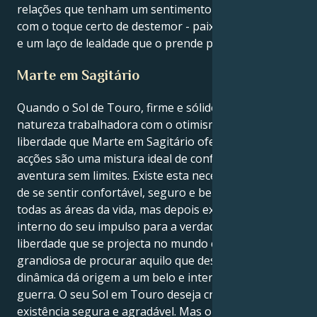
relações que tenham um sentimento de aventura,
com o toque certo de destemor - paixões partilhadas
e um laço de lealdade que o prende para sempre.
Marte em Sagitário
Quando o Sol de Touro, firme e sólido, concilia a sua
natureza trabalhadora com o otimismo amante da
liberdade que Marte em Sagitário oferece, as suas
acções são uma mistura ideal de conforto prático e
aventura sem limites. Existe esta necessidade externa
de se sentir confortável, seguro e bem tratado em
todas as áreas da vida, mas depois existe um mundo
interno do seu impulso para a verdade e para a
liberdade que se projecta no mundo com uma forma
grandiosa de procurar aquilo que deseja. Esta
dinâmica dá origem a um belo e interessante cabo de
guerra. O seu Sol em Touro deseja criar uma
existência segura e agradável. Mas o seu Marte em