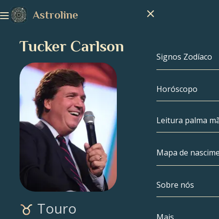
Astroline
Tucker Carlson
Signos Zodíaco
Horóscopo
Signos Zodíac
Capricórnio
Leitura palma m
Aquário
Mapa de nascim
Peixes
Sobre nós
Mapa de nasc
Áries
Touro
Touro
Celebridades
Mais