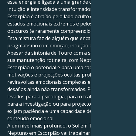
essa energia é ligada a uma grande dose de emoção,
intuição e intensidade transformadora. Neptuno em
Escorpião é atraído pelo lado oculto das coisas, por
estados emocionais extremos e pelos mistérios
obscuros (e raramente compreendidos) da vida.
Esta mistura faz de alguém que encarna o
pragmatismo com emoção, intuição e profundidade.
Apesar da sintonia de Touro com a segurança e a
sua manutenção rotineira, com Neptuno em
Escorpião o potencial é para uma capacidade de ver
motivações e projecções ocultas profundas, lidar com
reviravoltas emocionais complexas e inspirar-se em
desafios ainda não transformados. Podem ser
levados para a psicologia, para o trabalho de cura,
para a investigação ou para projectos criativos que
exijam paciência e uma capacidade de aprofundar o
conteúdo emocional.
A um nível mais profundo, o Sol em Touro com
Neptuno em Escorpião vai trabalhar ao longo da vida