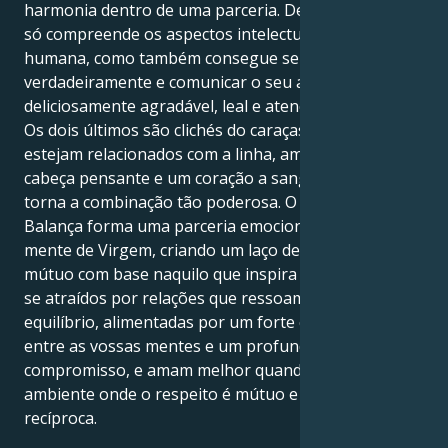
harmonia dentro de uma parceria. Dessa forma, não
só compreende os aspectos intelectuais da ligação
humana, como também consegue senti-los
verdadeiramente e comunicar o seu amor com algo
deliciosamente agradável, leal e atencioso.
Os dois últimos são clichés do caraças e, embora não
estejam relacionados com a linha, amar com uma
cabeça pensante e um coração a sangrar é o que
torna a combinação tão poderosa. O seu coração de
Balança forma uma parceria emocional com a sua
mente de Virgem, criando um laço de interesse
mútuo com base naquilo que inspira ambos. Sentem-
se atraídos por relações que ressoam com graça e
equilíbrio, alimentadas por um forte caso de amor
entre as vossas mentes e um profundo
compromisso, e amam melhor quando estão num
ambiente onde o respeito é mútuo e a admiração
recíproca.