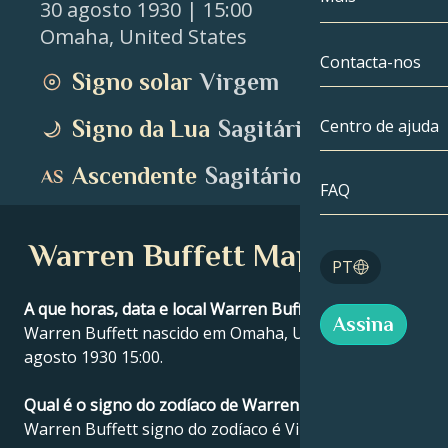
30 agosto 1930
| 15:00
Omaha
,
United States
Gémeos
Até à data
Compatibilida
Contacta-nos
Signo solar
Virgem
Cancro
AstroCartogra
Moonologia
Signo da Lua
Sagitário
Centro de ajuda
Leo
Tarot
Ascendente
Sagitário
Virgem
FAQ
Números de a
Balança
Warren Buffett Mapa astral
Blog
PT
Escorpião
English
A que horas, data e local Warren Buffett nasceu?
Assina
Sagitário
Warren Buffett nascido em Omaha, United States 30
agosto 1930 15:00.
Español
Qual é o signo do zodíaco de Warren Buffett?
Warren Buffett signo do zodíaco é Virgem.
Deutsch