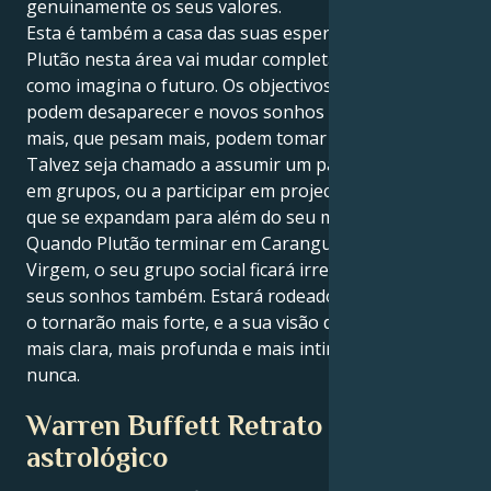
genuinamente os seus valores.
Esta é também a casa das suas esperanças e sonhos.
Plutão nesta área vai mudar completamente a forma
como imagina o futuro. Os objectivos anteriores
podem desaparecer e novos sonhos que significam
mais, que pesam mais, podem tomar o seu lugar.
Talvez seja chamado a assumir um papel de liderança
em grupos, ou a participar em projectos de grupo
que se expandam para além do seu mundo pessoal.
Quando Plutão terminar em Caranguejo e depois em
Virgem, o seu grupo social ficará irreconhecível e os
seus sonhos também. Estará rodeado de aliados que
o tornarão mais forte, e a sua visão do futuro será
mais clara, mais profunda e mais intimidante do que
nunca.
Warren Buffett Retrato
astrológico