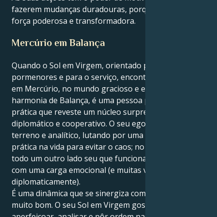
fazerem mudanças duradouras, porque você é uma
força poderosa e transformadora.
Mercúrio em Balança
Quando o Sol em Virgem, orientado para os
pormenores e para o serviço, encontra a sua mente
em Mercúrio, no mundo gracioso e em busca de
harmonia de Balança, é uma pessoa profundamente
prática que reveste um núcleo surpreendentemente
diplomático e cooperativo. O seu ego público é
terreno e analítico, lutando por uma disciplina
prática na vida para evitar o caos; no entanto, há
todo um outro lado seu que funciona sensualmente
com uma carga emocional (e muitas vezes
diplomaticamente).
É uma dinâmica que se sinergiza com um efeito
muito bom. O seu Sol em Virgem gosta de
aperfeiçoar, analisar e pôr ordem nas coisas mais