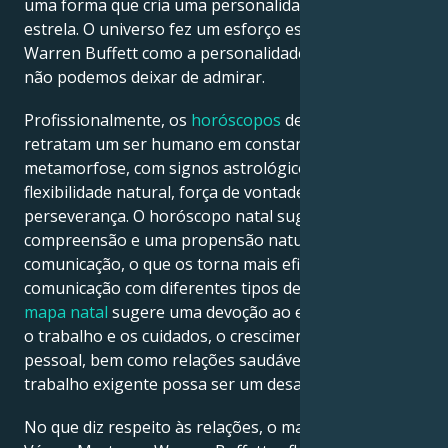
uma forma que cria uma personalidade que é uma
estrela. O universo fez um esforço especial para criar
Warren Buffett como a personalidade lendária que
não podemos deixar de admirar.
Profissionalmente, os
horóscopos
de Warren Buffett
retratam um ser humano em constante
metamorfose, com signos astrológicos que refletem
flexibilidade natural, força de vontade, criatividade e
perseverança. O horóscopo natal sugere abertura,
compreensão e uma propensão natural para a
comunicação, o que os torna mais eficazes na
comunicação com diferentes tipos de pessoas. O
mapa natal
sugere uma devoção ao equilíbrio entre
o trabalho e os cuidados, o crescimento a nível
pessoal, bem como relações saudáveis, embora um
trabalho exigente possa ser um desafio.
No que diz respeito às relações, o mapa natal de