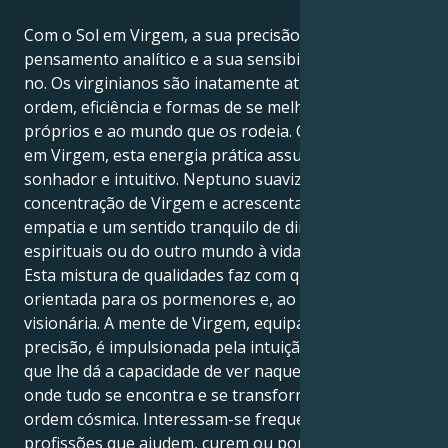
Com o Sol em Virgem, a sua precisão, o seu
pensamento analítico e a sua sensibilidade definem-
no. Os virginianos são inatamente atraídos pela
ordem, eficiência e formas de se melhorarem a si
próprios e ao mundo que os rodeia. Com Neptuno
em Virgem, esta energia prática assume um carácter
sonhador e intuitivo. Neptuno suaviza a
concentração de Virgem e acrescenta imaginação,
empatia e um sentido tranquilo de dimensões
espirituais ou do outro mundo à vida.
Esta mistura de qualidades faz com que a pessoa seja
orientada para os pormenores e, ao mesmo tempo,
visionária. A mente de Virgem, equipada com
precisão, é impulsionada pela intuição de Neptuno,
que lhe dá a capacidade de ver naquela linha preciosa
onde tudo se encontra e se transforma numa outra
ordem cósmica. Interessam-se frequentemente por
profissões que ajudem, curem ou por projectos