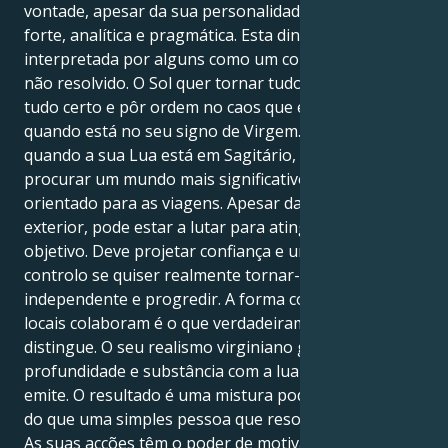
vontade, apesar da sua personalidade exteriormente
forte, analítica e pragmática. Esta dinâmica pode ser
interpretada por alguns como um conflito interno
não resolvido. O Sol quer tornar tudo perfeito, fazer
tudo certo e pôr ordem no caos que está a acontecer
quando está no seu signo de Virgem. No entanto,
quando a sua Lua está em Sagitário, encoraja-a a
procurar um mundo mais significativo, inteligente e
orientado para as viagens. Apesar da sua calma
exterior, pode estar a lutar para atingir o seu
objetivo. Deve projetar confiança e um sentido de
controlo se quiser realmente tornar-se
independente e progredir. A forma como estes dois
locais colaboram é o que verdadeiramente o
distingue. O seu realismo virginiano ganha muita
profundidade e substância com a lua sagitariana que
emite. O resultado é uma mistura poderosa. É mais
do que uma simples pessoa que resolve problemas.
As suas acções têm o poder de motivar os outros a