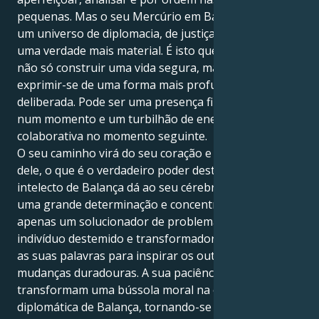
pequenas. Mas o seu Mercúrio em Balança leva-o a
um universo de diplomacia, de justiça e de procura de
uma verdade mais material. É isto que lhe permite
não só construir uma vida segura, mas também
exprimir-se de uma forma mais profunda e
deliberada. Pode ser uma presença firme e paciente
num momento e um turbilhão de energia
colaborativa no momento seguinte.
O seu caminho virá do seu coração e não se separará
dele, o que é o verdadeiro poder desta aliança. O seu
intelecto de Balança dá ao seu cérebro de Virgem
uma grande determinação e concentração. Já não é
apenas um solucionador de problemas - é um
indivíduo destemido e transformador que pode usar
as suas palavras para inspirar os outros e criar
mudanças duradouras. A sua paciência e obstinação
transformam uma bússola moral na ofensiva
diplomática de Balança, tornando-se um guerreiro da