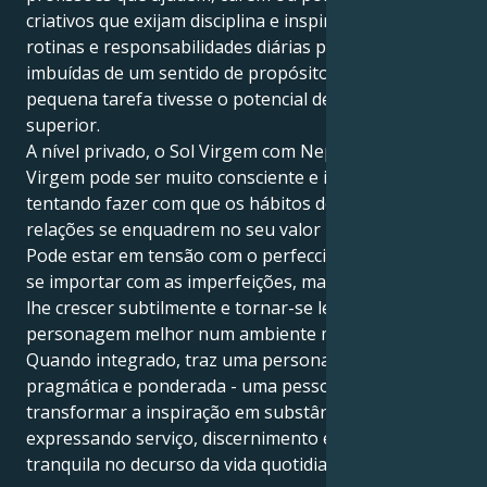
criativos que exijam disciplina e inspiração. As suas
rotinas e responsabilidades diárias podem estar
imbuídas de um sentido de propósito, como se cada
pequena tarefa tivesse o potencial de servir um bem
superior.
A nível privado, o Sol Virgem com Neptuno em
Virgem pode ser muito consciente e idealista,
tentando fazer com que os hábitos de trabalho e as
relações se enquadrem no seu valor mais íntimo.
Pode estar em tensão com o perfeccionismo, ou não
se importar com as imperfeições, mas isso permite-
lhe crescer subtilmente e tornar-se lentamente uma
personagem melhor num ambiente mais limpo.
Quando integrado, traz uma personalidade intuitiva,
pragmática e ponderada - uma pessoa que consegue
transformar a inspiração em substância,
expressando serviço, discernimento e criatividade
tranquila no decurso da vida quotidiana.