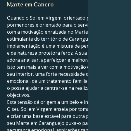
Marte em Cancro
Quando o Sol em Virgem, orientado para os
pormenores e orientado para o serviço, se confronta
com a motivação enraizada no Marte emocional e
estimulante do território de Caranguejo, a sua
implementação é uma mistura de perfeição logística
e de natureza protetora feroz. A sua pessoa exterior
adora analisar, aperfeiçoar e melhorar as coisas, mas
isto tem mais a ver com a motivação que procura no
seu interior, uma forte necessidade de segurança
emocional, de um tratamento familiar e de apoio que
o possa ajudar a centrar-se na realização dos seus
objectivos.
Esta tensão dá origem a um belo e intrigante puxão.
O seu Sol em Virgem anseia por tomar conta de tudo
e criar uma base estável para outra pessoa. Mas o
seu Marte em Caranguejo puxa-o para um reino de
segurança emocional, aspirações tangíveis e um