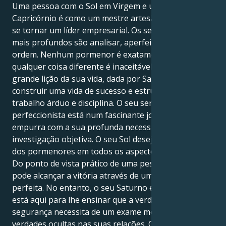
Uma pessoa com o Sol em Virgem e um Saturno em
Capricórnio é como um mestre artesão que tem de
se tornar um líder empresarial. Os seus instintos
mais profundos são analisar, aperfeiçoar e criar
ordem. Nenhum pormenor é exatamente correto;
qualquer coisa diferente é inaceitável. No entanto, a
grande lição da sua vida, dada por Saturno, é que
construir uma vida de sucesso e estrutura requer
trabalho árduo e disciplina. O seu ser metódico e
perfeccionista está num fascinante jogo de empurra-
empurra com a sua profunda necessidade de
investigação objetiva. O seu Sol deseja ser o mestre
dos pormenores em todos os aspectos da existência.
Do ponto de vista prático de uma pessoa que só
pode alcançar a vitória através de uma execução
perfeita. No entanto, o seu Saturno em Capricórnio
está aqui para lhe ensinar que a verdadeira
segurança necessita de um exame meticuloso das
verdades ocultas nas suas relações. Obriga-o a lutar