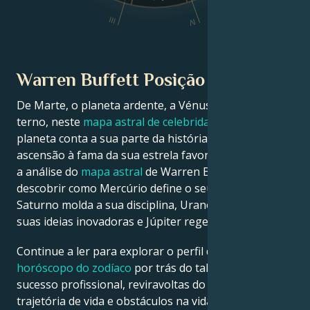
III
IV
Warren Buffett Posição planetária
De Marte, o planeta ardente, a Vénus, o planeta
terno, neste
mapa astral de celebridades
, cada
planeta conta a sua parte da história sobre a
ascensão à fama da sua estrela favorita. Veja abaixo
a análise do
mapa astral
de Warren Buffett para
descobrir como Mercúrio define o seu intelecto,
Saturno molda a sua disciplina, Urano desperta as
suas ideias inovadoras e Júpiter rege a sua sorte.
Continue a ler para explorar o perfil detalhado do
horóscopo do zodíaco
por trás do talento, carisma,
sucesso profissional, reviravoltas do destino,
trajetória de vida e obstáculos na vida amorosa de