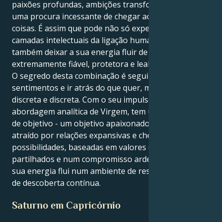
paixões profundas, ambições transformadoras e
uma procura incessante de chegar ao âmago das
coisas. É assim que pode não só experimentar as
camadas intelectuais da ligação humana, mas
também deixar a sua energia fluir de uma forma
extremamente fiável, protetora e leal.
O segredo desta combinação é seguir esses
sentimentos e ir atrás do que quer, mas de forma
discreta e discreta. Com o seu impulso canceriano e a
abordagem analítica de Virgem, tem um forte sentido
de objetivo - um objetivo apaixonado. Sente-se
atraído por relações expansivas e cheias de
possibilidades, baseadas em valores espirituais
partilhados e num compromisso ardente. Assim, a
sua energia flui num ambiente de respeito mútuo e
de descoberta contínua.
Saturno em Capricórnio