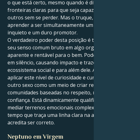
o que está certo, mesmo quando é difícil, e traça
fronteiras claras para que seja capaz de dar aos
outros sem se perder. Mas o truque, como sempre, é
aprender a ser simultaneamente um perfeccionista
inquieto e um duro promotor.
O verdadeiro poder desta posição é transformar o
seu senso comum bruto em algo organizado,
aparente e rentável para o bem. Pode ser um líder
em silêncio, causando impacto e trazendo paz ao seu
ecossistema social e para além dele. A sua tarefa é
aplicar este nível de curiosidade e curiosidade com o
outro sexo como um meio de criar relações e
comunidades baseadas no respeito, não na
confiança. Está dinamicamente qualificado para
mediar terrenos emocionais complexos, ao mesmo
tempo que traça uma linha clara na areia para o que
acredita ser correto.
Neptuno em Virgem