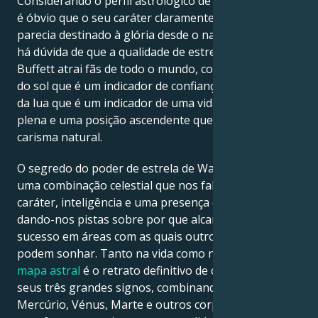
Considerando o perfil astrológico de Warren Buffett,
é óbvio que o seu caráter claramente potente
parecia destinado à glória desde o nascimento. Não
há dúvida de que a qualidade de estrela de Warren
Buffett atrai fãs de todo o mundo, com uma posição
do sol que é um indicador de confiança, uma posição
da lua que é um indicador de uma vida emocional
plena e uma posição ascendente que define o seu
carisma natural.
O segredo do poder de estrela de Warren Buffett é
uma combinação celestial que nos fala sobre grande
caráter, inteligência e uma presença dinâmica –
dando-nos pistas sobre por que alcançaram o
sucesso em áreas com as quais outros apenas
podem sonhar. Tanto na vida como nos filmes, o seu
mapa astral
é o retrato definitivo de cada um dos
seus três grandes signos, combinando-se com
Mercúrio, Vénus, Marte e outros corpos celestes de