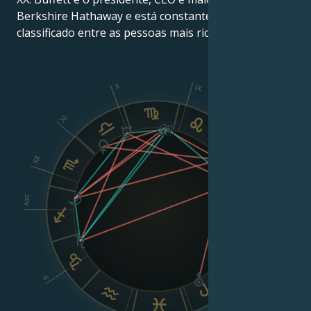
Berkshire Hathaway e está constantemente
classificado entre as pessoas mais ricas do mundo'.
X
IX
XI
VIII
XII
Asc
Dsc
VI
II
V