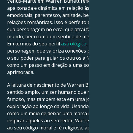
Vénus-Marte em Warren Buffett reflete uma atitude
apaixonada e dinâmica em relação às relações
emocionais, parentesco, amizade, bem como
relações românticas. Isso é perfeito em termos da
sua personagem no ecrã, que atrai fãs de todo o
mundo, bem como um sentido de mistério e atração.
Em termos do seu perfil
astrológico
, uma
personagem que valoriza conexões profundas utiliza
o seu poder para guiar os outros a fazer o mesmo,
como um passo em direção a uma sociedade mais
aprimorada.
A leitura de nascimento de Warren Buffett é, em um
sentido amplo, um ser humano que não é apenas
famoso, mas também está em uma jornada de
exploração ao longo da vida. Usando cada situação
como um meio de deixar uma marca no mundo e
inspirar aqueles ao seu redor, Warren Buffett é fiel
ao seu código moral e fé religiosa, apesar do