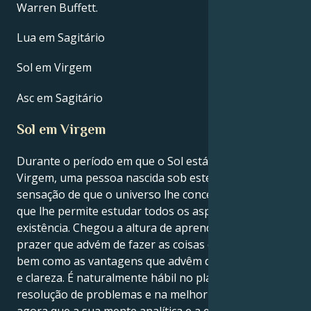
Warren Buffett.
Lua em Sagitário
Sol em Virgem
Asc em Sagitário
Sol em Virgem
Durante o período em que o Sol está no signo de
Virgem, uma pessoa nascida sob este signo tem a
sensação de que o universo lhe concedeu uma lupa
que lhe permite estudar todos os aspectos da sua
existência. Chegou a altura de aprender a apreciar o
prazer que advém de fazer as coisas corretamente,
bem como as vantagens que advêm de ter estrutura
e clareza. É naturalmente hábil no planeamento, na
resolução de problemas e na melhoria de sistemas,
agora que a sua mente analítica e a energia cósmica