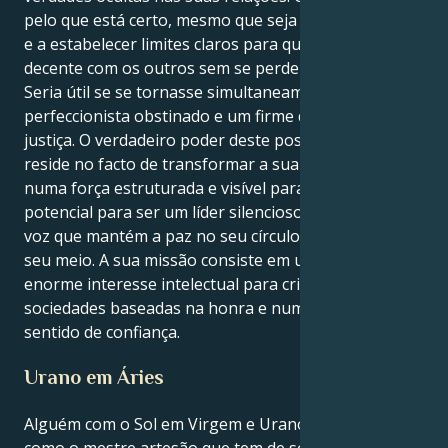
pelo que está certo, mesmo que seja desconfortável,
e a estabelecer limites claros para que possa ser
decente com os outros sem se perder no processo.
Seria útil se se tornasse simultaneamente um
perfeccionista obstinado e um firme defensor da
justiça. O verdadeiro poder deste posicionamento
reside no facto de transformar a sua praticidade crua
numa força estruturada e visível para o bem. Tem o
potencial para ser um líder silencioso, uma grande
voz que mantém a paz no seu círculo de amigos e no
seu meio. A sua missão consiste em utilizar o seu
enorme interesse intelectual para criar relações e
sociedades baseadas na honra e num profundo
sentido de confiança.
Urano em Áries
Alguém com o Sol em Virgem e Urano em Carneiro é
como o mestre artesão que tem de se transformar