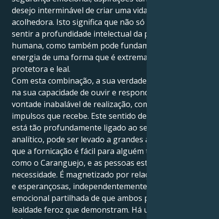
desejo interminável de criar uma vida protetora e
acolhedora. Isto significa que não só é capaz de
sentir a profundidade intelectual da parceria
humana, como também pode fundamentar a sua
energia de uma forma que é extremamente fiável,
protetora e leal.
Com esta combinação, a sua verdadeira força reside
na sua capacidade de ouvir e responder com uma
vontade inabalável de realização, com base nos
impulsos que recebe. Este sentido de serviço, que
está tão profundamente ligado ao seu Virgem
analítico, pode ser levado a grandes alturas, uma vez
que a fornicação é fácil para alguém tão psíquico
como o Caranguejo, e as pessoas estão sempre em
necessidade. É magnetizado por relações expansivas
e esperançosas, independentemente da segurança
emocional partilhada de que ambos precisam e da
lealdade feroz que demonstram. Há um respeito