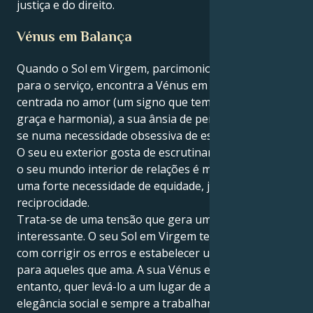
justiça e do direito.
Vénus em Balança
Quando o Sol em Virgem, parcimonioso e orientado
para o serviço, encontra a Vénus em Balança,
centrada no amor (um signo que tem tudo a ver com
graça e harmonia), a sua ânsia de perfeição traduz-
se numa necessidade obsessiva de estar com "o tal".
O seu eu exterior gosta de escrutinar e refinar, mas
o seu mundo interior de relações é motivado por
uma forte necessidade de equidade, justiça e
reciprocidade.
Trata-se de uma tensão que gera uma atração
interessante. O seu Sol em Virgem tem tudo a ver
com corrigir os erros e estabelecer uma base forte
para aqueles que ama. A sua Vénus em Balança, no
entanto, quer levá-lo a um lugar de amor partilhado,
elegância social e sempre a trabalhar para a