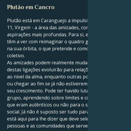
Plutão em Cancro
Plutão está em Caranguejo a impulsionar a sua casa
11, Virgem - a área das amizades, comunidades e
aspirações mais profundas. Para si, estes trânsitos
têm a ver com reimaginar o quadro geral: quem está
na sua órbita, o que pretende e como se encaixa no
coletivo.
As amizades podem realmente mudar! Algumas
destas ligações evoluirão para relações profundas,
ao nível da alma, enquanto outras podem esmorecer
ou chegar ao fim se já não estiverem alinhadas com o
seu crescimento. Pode ter havido lutas de poder no
grupo, aprendendo sobre limites e comportamentos
que eram autênticos ou não para o seu mundo
social. Já não é suposto ser tudo para todos - Plutão
está aqui para lhe dizer que deve selecionar as
pessoas e as comunidades que servem