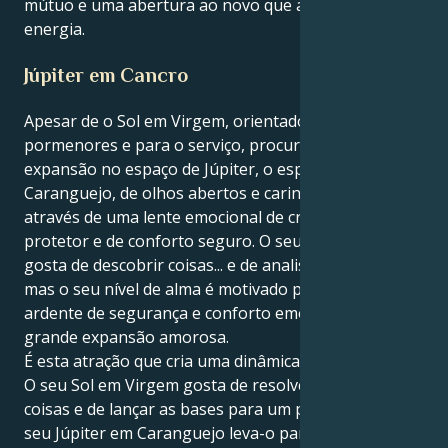
mútuo e uma abertura ao novo que alimenta a vossa
energia.
Júpiter em Cancro
Apesar de o Sol em Virgem, orientado para os
pormenores e para o serviço, procurar a sorte e a
expansão no espaço de Júpiter, o espaço de
Caranguejo, de olhos abertos e carinhoso, entra
através de uma lente emocional de crescimento
protetor e de conforto seguro. O seu ser exterior
gosta de descobrir coisas... e de analisar em excesso,
mas o seu nível de alma é motivado por um desejo
ardente de segurança e conforto emocional e de uma
grande expansão amorosa.
É esta atração que cria uma dinâmica bela e estranha.
O seu Sol em Virgem gosta de resolver todas as
coisas e de lançar as bases para um parceiro. Mas o
seu Júpiter em Caranguejo leva-o para um mundo de