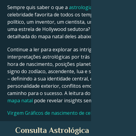
Sempre quis saber o que a
astrologia
diz sobre a sua
celebridade favorita de todos os tempos – um
Français
político, um inventor, um cientista, um músico ou
uma estrela de Hollywood sedutora? Veja a análise
Português
detalhada do mapa natal deles abaixo para descobrir!
Continue a ler para explorar as intrigantes
العربية
interpretações astrológicas por trás da data, local e
hora de nascimento, posições planetárias, casas,
signo do zodíaco, ascendente, lua e signo ascendente
日本語
– definindo a sua identidade central, ego,
personalidade exterior, conflitos emocionais e
caminho para o sucesso. A leitura do seu próprio
mapa natal
pode revelar insights semelhantes!
Virgem Gráficos de nascimento de celebridades
Consulta Astrológica Gratuita