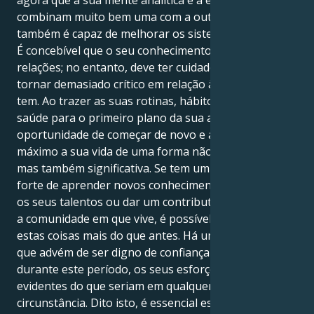
combinam muito bem uma com a outra. Dito isto,
também é capaz de melhorar os sistemas existentes.
É concebível que o seu conhecimento seja útil para as
relações; no entanto, deve ter cuidado para não se
tornar demasiado crítico em relação às ligações que
tem. Ao trazer as suas rotinas, hábitos diários e
saúde para o primeiro plano da sua atenção, tem a
oportunidade de começar de novo e aproveitar ao
máximo a sua vida de uma forma não só saudável,
mas também significativa. Se tem um desejo mais
forte de aprender novos conhecimentos, melhorar
os seus talentos ou dar um contributo positivo para
a comunidade em que vive, é possível que deseje
estas coisas mais do que antes. Há um poder subtil
que advém de ser digno de confiança e prestável, e
durante este período, os seus esforços são mais
evidentes do que seriam em qualquer outra
circunstância. Dito isto, é essencial estabelecer um