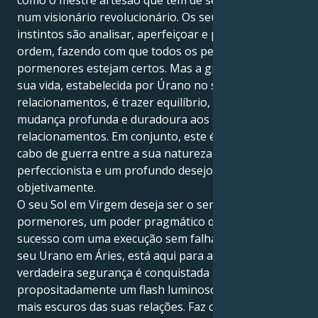
num visionário revolucionário. Os seus maiores
instintos são analisar, aperfeiçoar e pôr as coisas em
ordem, fazendo com que todos os pequenos
pormenores estejam certos. Mas a grande lição da
sua vida, estabelecida por Úrano no seu sector de
relacionamentos, é trazer equilíbrio, estrutura e uma
mudança profunda e duradoura aos seus
relacionamentos. Em conjunto, este é um intrigante
cabo de guerra entre a sua natureza metódica e
perfeccionista e um profundo desejo de explorar
objetivamente.
O seu Sol em Virgem deseja ser o senhor dos
pormenores, um poder pragmático que conta o
sucesso com uma execução sem falhas. Mas com o
seu Urano em Áries, está aqui para aprender que a
verdadeira segurança é conquistada ao fazer brilhar
propositadamente um flash luminoso nos cantos
mais escuros das suas relações. Faz com que defenda