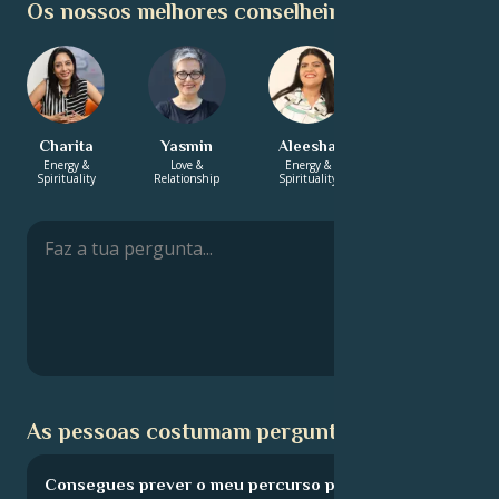
Os nossos melhores conselheiros:
Charita
Yasmin
Aleesha
Ella-Louise
Energy &
Love &
Energy &
Love &
Spirituality
Relationship
Spirituality
Relationship
As pessoas costumam perguntar:
Consegues prever o meu percurso profissional?