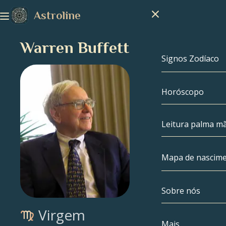
Astroline
Warren Buffett
Signos Zodíaco
Horóscopo
Signos Zodíac
Capricórnio
Leitura palma m
Aquário
Mapa de nascim
Peixes
Sobre nós
Mapa de nasc
Áries
Virgem
Touro
Celebridades
Mais