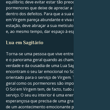
equilíbrio; deve evitar estar tão preocupado com os
pormenores que deixe de apreciar a beleza que está
dentro dos defeitos. Para que a sua estação do Sol
em Virgem pareça abundante e viva durante toda a
estação, deve abraçar a sua meticulosidade inerente
e, ao mesmo tempo, dar espaço à espontaneidade.
Lua em Sagitário
Torna-se uma pessoa que vive entre os pormenores
e o panorama geral quando as chamas da busca da
verdade e da ousadia de uma Lua Sagitariana
encontram o seu lar emocional no Sol preciso e
orientado para o serviço de Virgem. Tanto o quadro
geral como os pormenores são importantes para si.
O Sol em Virgem tem, de facto, tudo a ver com
serviço. O seu eu interior é uma energia ardente e
esperançosa que precisa de uma grande verdade ou
de um acontecimento emocionante para se sentir à