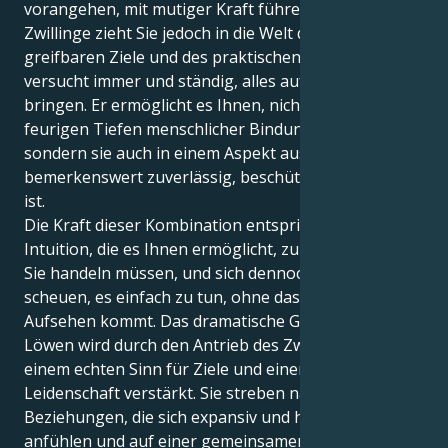
vorangehen, mit mutiger Kraft führen. Ihr Saturn in
Zwillinge zieht Sie jedoch in die Welt der realen,
greifbaren Ziele und des praktischen Handelns. Er
versucht immer und ständig, alles auf den Punkt zu
bringen. Er ermöglicht es Ihnen, nicht nur die
feurigen Tiefen menschlicher Bindungen zu erleben,
sondern sie auch in einem Aspekt auszudrücken, der
bemerkenswert zuverlässig, beschützend und loyal
ist.
Die Kraft dieser Kombination entspringt einer
Intuition, die es Ihnen ermöglicht, zu spüren, wann
Sie handeln müssen, und sich dennoch nicht davor zu
scheuen, es einfach zu tun, ohne dass es zu einem
Aufsehen kommt. Das dramatische Gespür des
Löwen wird durch den Antrieb des Zwillings mit
einem echten Sinn für Ziele und einem Grund für
Leidenschaft verstärkt. Sie streben nach
Beziehungen, die sich expansiv und hoffnungsvoll
anfühlen und auf einer gemeinsamen Liebe zu