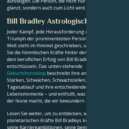
aufsteigen. Die Person, die nicht nur im Rampenlicht
glänzt, sondern auch zum Licht wird.
Bill Bradley Astrologisches Porträt
Jeder Kampf, jede Herausforderung und jeder
Triumph der prominentesten Persönlichkeiten der
Welt steht im Himmel geschrieben, und jetzt können
Sie die himmlischen Kräfte hinter dem Charme und
dem beruflichen Erfolg von Bill Bradley
entschlüsseln. Das unten stehende
Geburtshoroskop
beschreibt ihre angeborenen
Stärken, Schwächen, Schwachstellen, ihren
Tagesablauf und ihre entscheidenden
Lebensmomente – und enthüllt, was genau sie zu
der Ikone macht, die wir bewundern
Lesen Sie weiter, um zu entdecken, wie die
planetarischen Kräfte Bill Bradleys kreatives Genie,
seine Karriereambitionen, seine bemerkenswerten