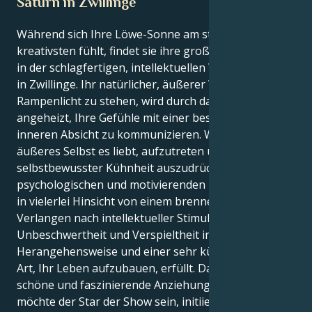
Saturn in Zwillinge
Während sich Ihre Löwe-Sonne am stolzesten und
kreativsten fühlt, findet sie ihre große Lebenslektion
in der schlagfertigen, intellektuellen Welt des Saturn
in Zwillinge. Ihr natürlicher, äußerer Wunsch, im
Rampenlicht zu stehen, wird durch das Bedürfnis
angeheizt, Ihre Gefühle mit einer beständigen, tiefen
inneren Absicht zu kommunizieren. Während Ihr
äußeres Selbst es liebt, aufzutreten und sich mit
selbstbewusster Kühnheit auszudrücken, sind Ihre
psychologischen und motivierenden Komponenten
in vielerlei Hinsicht von einem brennenden
Verlangen nach intellektueller Stimulation, einer
Unbeschwertheit und Verspieltheit in der
Herangehensweise und einer sehr kühnen, mutigen
Art, Ihr Leben aufzubauen, erfüllt. Das erzeugt eine
schöne und faszinierende Anziehungskraft. Er
möchte der Star der Show sein, initiieren und