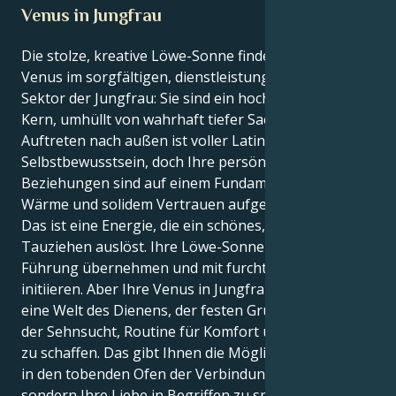
Venus in Jungfrau
Die stolze, kreative Löwe-Sonne findet ihr Herz in der
Venus im sorgfältigen, dienstleistungsorientierten
Sektor der Jungfrau: Sie sind ein hochdramatischer
Kern, umhüllt von wahrhaft tiefer Sachlichkeit. Ihr
Auftreten nach außen ist voller Latino-Feuer und
Selbstbewusstsein, doch Ihre persönlichen
Beziehungen sind auf einem Fundament aus echter
Wärme und solidem Vertrauen aufgebaut.
Das ist eine Energie, die ein schönes, interessantes
Tauziehen auslöst. Ihre Löwe-Sonne möchte die
Führung übernehmen und mit furchtloser Kraft
initiieren. Aber Ihre Venus in Jungfrau zieht Sie in
eine Welt des Dienens, der festen Grundregeln und
der Sehnsucht, Routine für Komfort und Sicherheit
zu schaffen. Das gibt Ihnen die Möglichkeit, nicht nur
in den tobenden Ofen der Verbindung zu versinken,
sondern Ihre Liebe in Begriffen zu spüren, die