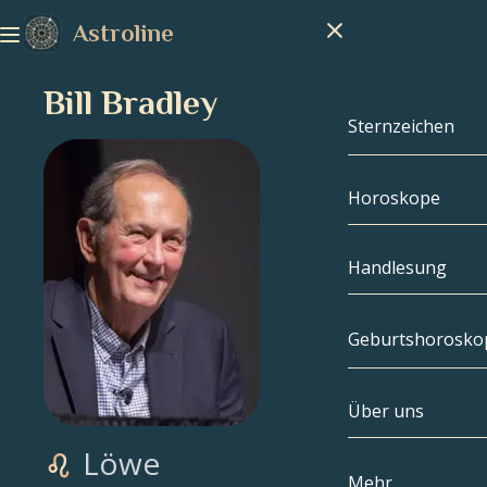
Astroline
Bill Bradley
Sternzeichen
Horoskope
Sternzeichen
Steinbock
Handlesung
Wassermann
Geburtshorosko
Fische
Über uns
Geburtshoros
Widder
Löwe
Stier
Berühmtheite
Mehr