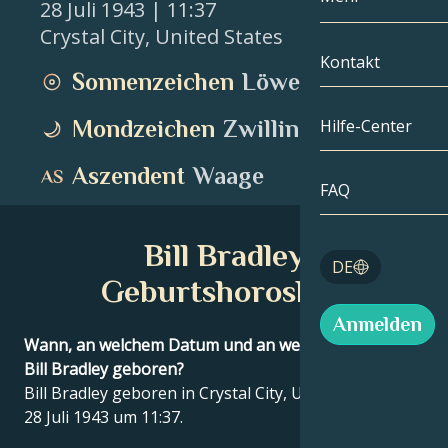
28 Juli 1943
| 11:37
Crystal City
,
United States
Zwillinge
Nach Datum
Kompatibilität
Kontakt
Sonnenzeichen
Löwe
Krebs
AstroKartogra
Mondologie
Mondzeichen
Zwillinge
Hilfe-Center
Löwe
Tarot
Aszendent
Waage
Jungfrau
FAQ
Engelszahlen
Waage
Bill Bradley
Blog
DE
Skorpion
Geburtshoroskop
English
Anmelden
Schütze
Wann, an welchem Datum und an welchem Ort wurde
Bill Bradley geboren?
Español
Bill Bradley geboren in Crystal City, United States am
28 Juli 1943 um 11:37.
Deutsch