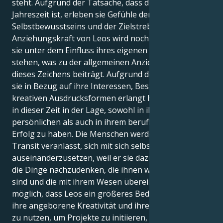
steht. Aufgrund der Tatsache, dass dies ihre
Jahreszeit ist, erleben sie Gefühle der Macht, des
Selbstbewusstseins und der Zielstrebigkeit. Die
Anziehungskraft von Leos wird noch verstärkt, wenn
sie unter dem Einfluss ihres eigenen Sonnenzeichens
stehen, was zu der allgemeinen Anziehungskraft
dieses Zeichens beiträgt. Aufgrund der Klarheit, die
sie in Bezug auf ihre Interessen, Bestrebungen und
kreativen Ausdrucksformen erlangt haben, sind Leos
in dieser Zeit in der Lage, sowohl in ihrem
persönlichen als auch in ihrem beruflichen Leben
Erfolg zu haben. Die Menschen werden durch diesen
Transit veranlasst, sich mit sich selbst
auseinanderzusetzen, weil er sie dazu bringt, über
die Dinge nachzudenken, die ihnen wirklich wichtig
sind und die mit ihrem Wesen übereinstimmen. Es ist
möglich, dass Leos ein größeres Bedürfnis haben,
ihre angeborene Kreativität und ihren Enthusiasmus
zu nutzen, um Projekte zu initiieren, die Initiative zu