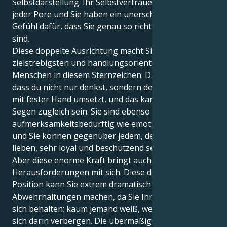
Selbstdarstellung. Ihr Selbstvertrauen strömt aus
jeder Pore und Sie haben ein unerschütterliches
Gefühl dafür, dass Sie genau so richtig sind, wie Sie
sind.
Diese doppelte Ausrichtung macht Sie zu einem der
zielstrebigsten und handlungsorientiertesten
Menschen in diesem Sternzeichen. Das liegt daran,
dass du nicht nur denkst, sondern deine Gedanken
mit fester Hand umsetzt, und das kann Fluch und
Segen zugleich sein. Sie sind ebenso
aufmerksamkeitsbedürftig wie emotional komplex,
und Sie können gegenüber jedem, den Sie wirklich
lieben, sehr loyal und beschützend sein.
Aber diese enorme Kraft bringt auch
Herausforderungen mit sich. Diese doppelte Löwe-
Position kann Sie extrem dramatisch und anfällig für
Abwehrhaltungen machen, da Sie Ihre Emotionen für
sich behalten; kaum jemand weiß, welche Schätze
sich darin verbergen. Die übermäßig