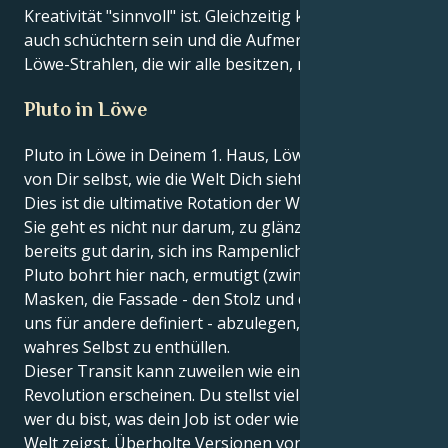
Kreativität "sinnvoll" ist. Gleichzeitig könnte er aber
auch schüchtern sein und die Aufmerksamkeit für die
Löwe-Strahlen, die wir alle besitzen, meiden.
Pluto in Löwe
Pluto in Löwe in Deinem 1. Haus, Löwe - das Haus
von Dir selbst, wie die Welt Dich sieht und Identität.
Dies ist die ultimative Rotation der Wiedergeburt. Für
Sie geht es nicht nur darum, zu glänzen - Sie sind
bereits gut darin, sich ins Rampenlicht zu stellen.
Pluto bohrt hier nach, ermutigt (zwingt!) Sie, die
Masken, die Fassade - den Stolz und die Leistung, die
uns für andere definiert - abzulegen, um nur Ihr
wahres Selbst zu enthüllen.
Dieser Transit kann zuweilen wie eine persönliche
Revolution erscheinen. Du stellst vielleicht in Frage,
wer du bist, was dein Job ist oder wie du dich in der
Welt zeigst. Überholte Versionen von "Leo, dem