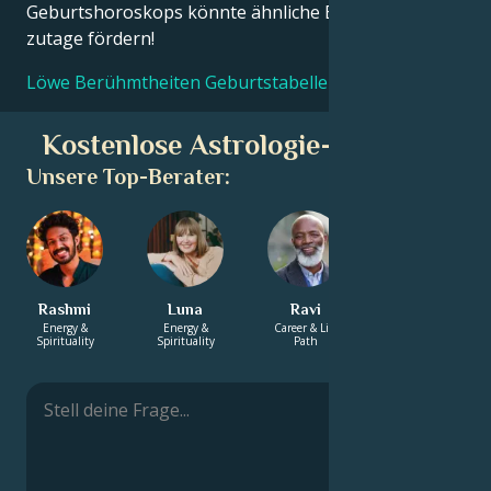
Geburtshoroskops könnte ähnliche Erkenntnisse
zutage fördern!
Löwe Berühmtheiten Geburtstabellen
Kostenlose Astrologie-Beratung
Unsere Top-Berater:
Rashmi
Luna
Ravi
Charlotte
Energy &
Energy &
Career & Life
Love &
Spirituality
Spirituality
Path
Relationship