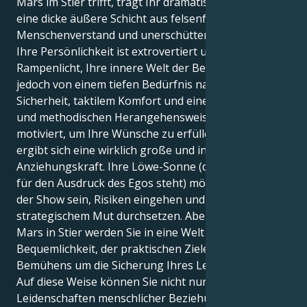
Mars im Stier trifft, trägt Ihr dramatisches Zentrum
eine dicke äußere Schicht aus felsenfestem
Menschenverstand und unerschütterlicher Loyalität.
Ihre Persönlichkeit ist extrovertiert und liebt das
Rampenlicht, Ihre innere Welt der Begierde wird
jedoch von einem tiefen Bedürfnis nach körperlicher
Sicherheit, taktilem Komfort und einer langsamen
und methodischen Herangehensweise an die Dinge
motiviert, um Ihre Wünsche zu erfüllen. Daraus
ergibt sich eine wirklich große und interessante
Anziehungskraft. Ihre Löwe-Sonne (das Zeichen, das
für den Ausdruck des Egos steht) möchte der Star
der Show sein, Risiken eingehen und die Dinge mit
strategischem Mut durchsetzen. Aber mit Ihrem
Mars in Stier werden Sie in eine Welt der greifbaren
Bequemlichkeit, der praktischen Ziele und des langen
Bemühens um die Sicherung Ihres Lebens gezogen.
Auf diese Weise können Sie nicht nur die brodelnden
Leidenschaften menschlicher Beziehungen erleben,