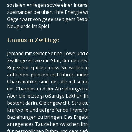
sozialen Anliegen sowie einer intensiven Loyalität
zueinander beruhen. Ihre Energie wächst in der
Gegenwart von gegenseitigem Respekt und
Neugierde im Spiel.
Uranus in Zwillinge
Jemand mit seiner Sonne Löwe und einem Uranus in
Zwillinge ist wie ein Star, der den revolutionären
Regisseur spielen muss. Sie wollen instinktiv
auftreten, glänzen und führen, indem Sie der
Charismatiker sind, der alle mit seinen Superkräften
des Charmes und der Anziehungskraft inspiriert.
Aber die letzte großartige Lektion Ihres Lebens
besteht darin, Gleichgewicht, Struktur und eine
kraftvolle und tiefgreifende Transformation in Ihre
Beziehungen zu bringen. Das Ergebnis ist ein
anregendes Tauziehen zwischen Ihrer Leidenschaft
für persönlichen Ruhm und dem tiefen Bedürfnis, ein