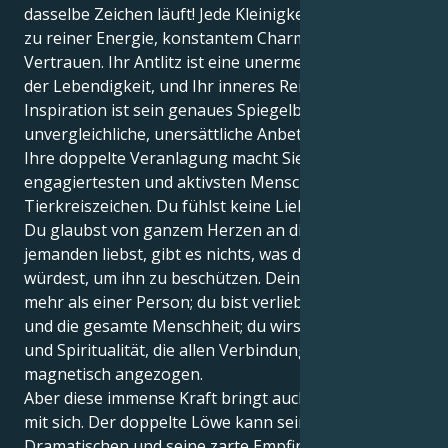
dasselbe Zeichen läuft! Jede Kleinigkeit an Ihnen wird
zu reiner Energie, konstantem Charme und
Vertrauen. Ihr Antlitz ist eine unermessliche Quelle
der Lebendigkeit, und Ihr inneres Reich der
Inspiration ist sein genaues Spiegelbild - eine
unvergleichliche, unersättliche Anbetung.
Ihre doppelte Veranlagung macht Sie zu einem der
engagiertesten und aktivsten Menschen in diesem
Tierkreiszeichen. Du fühlst keine Liebe, du bist Liebe.
Du glaubst von ganzem Herzen an dich, und wenn du
jemanden liebst, gibt es nichts, was du nicht tun
würdest, um ihn zu beschützen. Deine Liebe gilt
mehr als einer Person; du bist verliebt in das Leben
und die gesamte Menschheit; du wirst von der Magie
und Spiritualität, die allen Verbindungen innewohnt,
magnetisch angezogen.
Aber diese immense Kraft bringt auch viele Probleme
mit sich. Der doppelte Löwe kann seinen Hang zum
Dramatischen und seine zarte Empfindsamkeit auf