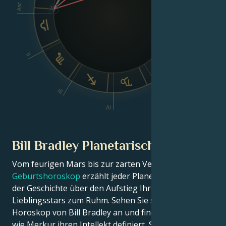
Asc
Dsc
II
VI
III
V
IV
Bill Bradley Planetarische Position
Vom feurigen Mars bis zur zarten Venus – in diesem
Geburtshoroskop
erzählt jeder Planet seinen Teil
der Geschichte über den Aufstieg Ihres
Lieblingsstars zum Ruhm. Sehen Sie sich das Astro-
Horoskop von Bill Bradley an und finden Sie heraus,
wie Merkur ihren Intellekt definiert, Saturn ihre