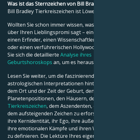
Was ist das Sternzeichen von Bill Bradley?
Bill Bradley Tierkreiszeichen ist Löwe.
Français
Wollten Sie schon immer wissen, was die Astrologie
über Ihren Lieblingspromi sagt – einen Politiker,
Português
einen Erfinder, einen Wissenschaftler, einen Musiker
oder einen verführerischen Hollywood-Star? Sehen
Sie sich die detaillierte
Analyse ihres
العربية
Geburtshoroskops
an, um es herauszufinden!
Lesen Sie weiter, um die faszinierenden
日本語
astrologischen Interpretationen hinter dem Datum,
dem Ort und der Zeit der Geburt, den
Planetenpositionen, den Häusern, dem
Tierkreiszeichen
, dem Aszendenten, dem Mond und
dem aufsteigenden Zeichen zu erforschen – und so
ihre Kernidentität, ihr Ego, ihre äußere Erscheinung,
ihre emotionalen Kämpfe und ihren Weg zum Erfolg
zu definieren. Die Lektüre Ihres eigenen