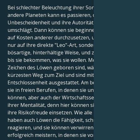
Bei schlechter Beleuchtung ihrer Sonne durch
andere Planeten kann es passieren, dass ihr Stolz in
Unbescheidenheit und ihre Autorität in Arroganz
umschlägt. Dann können sie beginnen, ihren Willen
auf Kosten anderer durchzusetzen, und zwar nicht
nur auf ihre direkte "Leo"-Art, sondern auch auf eine
bösartige, hinterhältige Weise, und zwar so lange,
bis sie bekommen, was sie wollen. Menschen, die im
Zeichen des Löwen geboren sind, wählen immer den
kürzesten Weg zum Ziel und sind mit großer
Entschlossenheit ausgestattet. Am besten gedeihen
sie in freien Berufen, in denen sie unabhängig sein
können, aber auch der Wirtschaftssektor passt zu
ihrer Mentalität, denn hier können sie ihren Mut und
ihre Risikofreude einsetzen. Wie alle Raubkatzen
haben auch Löwen die Fähigkeit, schnell zu
reagieren, und sie können verwirrende Situationen
erfolgreich meistern, in denen sie von ihrem