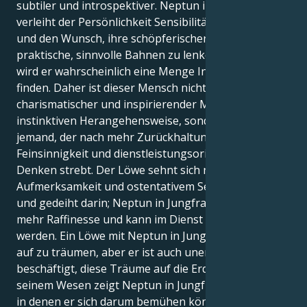
subtiler und introspektiver. Neptun in Jungfrau
verleiht der Persönlichkeit Sensibilität, Idealismus
und den Wunsch, ihre schöpferischen Energien in
praktische, sinnvolle Bahnen zu lenken. In sich selbst
wird er wahrscheinlich eine Menge Inspiration
finden. Daher ist dieser Mensch nicht nur ein
charismatischer und inspirierender Mann mit einer
instinktiven Herangehensweise, sondern auch
jemand, der nach mehr Zurückhaltung,
Feinsinnigkeit und dienstleistungsorientiertem
Denken strebt. Der Löwe sehnt sich nach
Aufmerksamkeit und ostentativem Selbstausdruck
und gedeiht darin; Neptun in Jungfrau strebt nach
mehr Raffinesse und kann im Dienst verzehrt
werden. Ein Löwe mit Neptun in Jungfrau hört nie
auf zu träumen, aber er ist auch unermüdlich damit
beschäftigt, diese Träume auf die Erde zu bringen. In
seinem Wesen zeigt Neptun in Jungfrau Bereiche an,
in denen er sich darum bemühen könnte, dass die