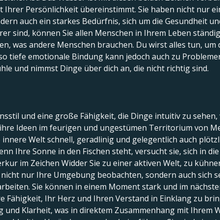
t Ihrer Persönlichkeit übereinstimmt. Sie haben nicht nur e
ondern auch ein starkes Bedürfnis, sich um die Gesundheit 
hrer sind, können Sie allen Menschen in Ihrem Leben ständ
nen, was andere Menschen brauchen. Du wirst alles tun, um 
ne so tiefe emotionale Bindung kann jedoch auch zu Probleme
le und nimmst Dinge über dich an, die nicht richtig sind.
til und eine große Fähigkeit, die Dinge intuitiv zu sehen, 
, ihre Ideen im feurigen und ungestümen Territorium von Me
re innere Welt schnell, geradlinig und gelegentlich auch plö
enn Ihre Sonne in den Fischen steht, versucht sie, sich in 
rkur im Zeichen Widder Sie zu einer aktiven Welt, zu kühn
 nicht nur Ihre Umgebung beobachten, sondern auch sich s
inarbeiten. Sie können in einem Moment stark und im nächste
re Fähigkeit, Ihr Herz und Ihren Verstand in Einklang zu brin
ung und Klarheit, was in direktem Zusammenhang mit Ihrem 