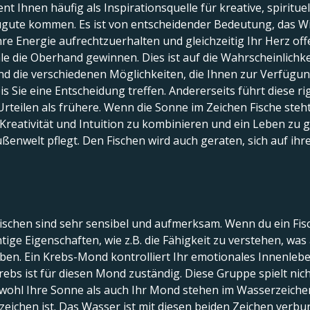
t Ihnen häufig als Inspirationsquelle für kreative, spirituell
gute kommen. Es ist von entscheidender Bedeutung, das Wi
hre Energie aufrechtzuerhalten und gleichzeitig Ihr Herz offe
le die Oberhand gewinnen. Dies ist auf die Wahrscheinlichk
d die verschiedenen Möglichkeiten, die Ihnen zur Verfügun
is Sie eine Entscheidung treffen. Andererseits führt diese 
rteilen als frühere. Wenn die Sonne im Zeichen Fische steht,
Kreativität und Intuition zu kombinieren und ein Leben zu ge
Außenwelt pflegt. Den Fischen wird auch geraten, sich auf i
chen sind sehr sensibel und aufmerksam. Wenn du ein Fisch
htige Eigenschaften, wie z.B. die Fähigkeit zu verstehen, w
aben. Ein Krebs-Mond kontrolliert Ihr emotionales Innenleben
rebs ist für diesen Mond zuständig. Diese Gruppe spielt ni
wohl Ihre Sonne als auch Ihr Mond stehen im Wasserzeichen,
zeichen ist. Das Wasser ist mit diesen beiden Zeichen verb