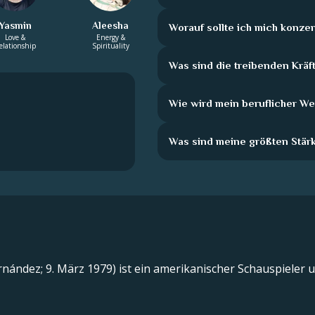
Yasmin
Aleesha
Worauf sollte ich mich konze
Love &
Energy &
elationship
Spirituality
Was sind die treibenden Kräft
Wie wird mein beruflicher 
Was sind meine größten Stär
rnández; 9. März 1979) ist ein amerikanischer Schauspieler 