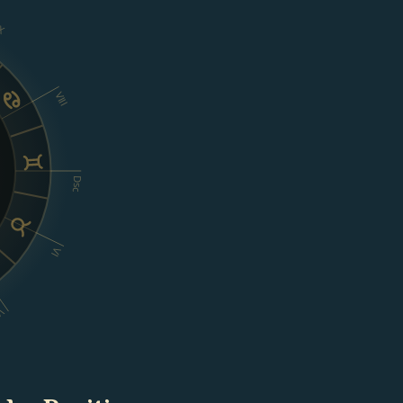
X
VIII
Dsc
VI
V