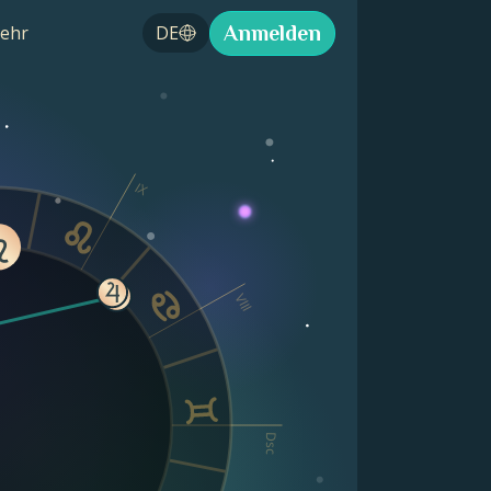
Anmelden
ehr
DE
IX
VIII
Dsc