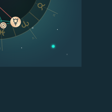
VI
V
V