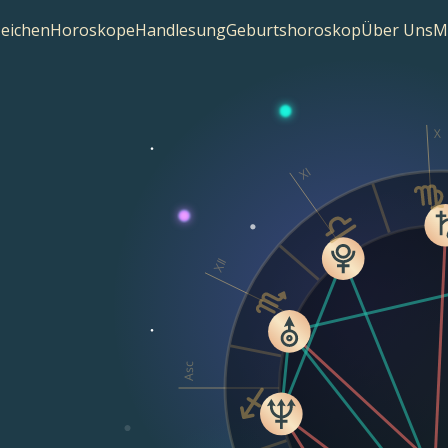
zeichen
Horoskope
Handlesung
Geburtshoroskop
Über Uns
M
X
XI
XII
Asc