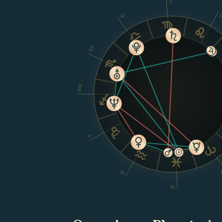
X
XI
I
XII
Asc
II
III
IV