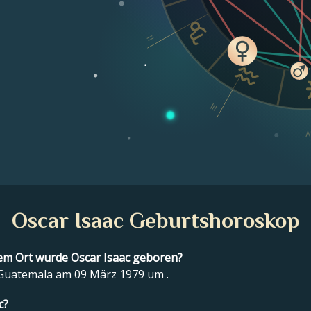
II
III
I
Oscar Isaac Geburtshoroskop
m Ort wurde Oscar Isaac geboren?
 Guatemala am 09 März 1979 um .
c?