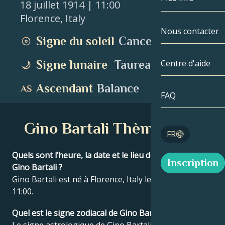
18 juillet 1914
| 11:00
Florence
,
Italy
Gémeaux
Par date
Compatibilité
Nous contacter
Signe du soleil
Cancer
Cancer
AstroCartogr
Moonologie
Signe lunaire
Taureau
Centre d'aide
Lion
Tarot
Ascendant
Balance
Vierge
FAQ
Nombres angé
Balance
Gino Bartali Thème natal
Blog
FR
Scorpion
English
Quels sont l’heure, la date et le lieu de naissance de
Inscription
Sagittaire
Gino Bartali ?
Gino Bartali est né à Florence, Italy le 18 juillet 1914 à
Español
11:00.
Quel est le signe zodiacal de Gino Bartali ?
Deutsch