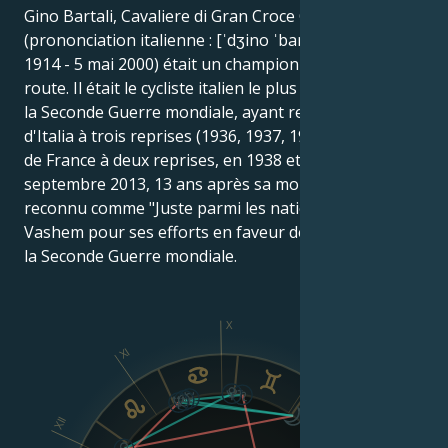
Gino Bartali, Cavaliere di Gran Croce OMRI
(prononciation italienne : [ˈdʒino ˈbartali] ; 18 juillet
1914 - 5 mai 2000) était un champion de cyclisme sur
route. Il était le cycliste italien le plus renommé avant
la Seconde Guerre mondiale, ayant remporté le Giro
d'Italia à trois reprises (1936, 1937, 1946) et le Tour
de France à deux reprises, en 1938 et 1948. En
septembre 2013, 13 ans après sa mort, Bartali a été
reconnu comme "Juste parmi les nations" par Yad
Vashem pour ses efforts en faveur des Juifs pendant
la Seconde Guerre mondiale.
X
XI
IX
XII
VIII