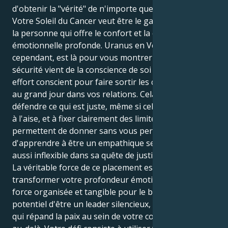
d'obtenir la "vérité" de n'importe quel sujet.
Votre Soleil du Cancer veut être le gardien tranquille,
la personne qui offre le confort et la connexion
émotionnelle profonde. Uranus en Verseau,
cependant, est là pour vous montrer que la vraie
sécurité vient de la conscience de soi qui découle d'un
effort conscient pour faire sortir les choses cachées
au grand jour dans vos relations. Cela vous oblige à
défendre ce qui est juste, même si cela vous met mal
à l'aise, et à fixer clairement des limites qui vous
permettent de donner sans vous perdre. Il s'agit
d'apprendre à être un empathique sensible qui est
aussi inflexible dans sa quête de justice.
La véritable force de ce placement est de
transformer votre profondeur émotionnelle en une
force organisée et tangible pour le bien. Vous avez le
potentiel d'être un leader silencieux, une voix forte
qui répand la paix au sein de votre communauté et