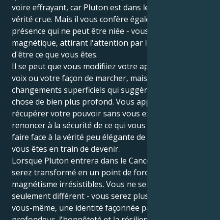
voire effrayant, car Pluton est dans le domaine de la
vérité crue. Mais il vous confère également une
présence qui ne peut être niée - vous devenez
magnétique, attirant l'attention par le simple fait
d'être ce que vous êtes.
Il se peut que vous modifiiez votre apparence, votre
voix ou votre façon de marcher, mais ce sont des
changements superficiels qui suggèrent quelque
chose de bien plus profond. Vous apprenez à
récupérer votre pouvoir sans vous excuser, à
renoncer à la sécurité de ce qui vous est familier et à
faire face à la vérité peu élégante de la personne que
vous êtes en train de devenir.
Lorsque Pluton entrera dans le Cancer, vous vous
serez transformé en un point de force et de
magnétisme irrésistibles. Vous ne serez pas
seulement différent - vous serez plus que jamais
vous-même, une identité façonnée par la
profondeur, l'honnêteté et la résilience.