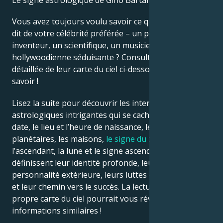
Le signe astrologique de Gino Bartali est Cancer.
Vous avez toujours voulu savoir ce que l’astrologie
Français
dit de votre célébrité préférée – un politicien, un
inventeur, un scientifique, un musicien ou une star
hollywoodienne séduisante ? Consultez l’analyse
Português
détaillée de leur carte du ciel ci-dessous pour le
savoir !
العربية
Lisez la suite pour découvrir les interprétations
astrologiques intrigantes qui se cachent derrière la
日本語
date, le lieu et l’heure de naissance, les positions
planétaires, les maisons,
le signe du zodiaque
,
l’ascendant, la lune et le signe ascendant – qui
définissent leur identité profonde, leur ego, leur
personnalité extérieure, leurs luttes émotionnelles
et leur chemin vers le succès. La lecture de votre
propre carte du ciel pourrait vous révéler des
informations similaires !