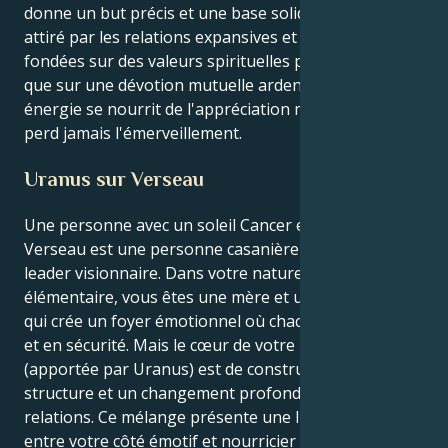
donne un but précis et une base solide. Vous êtes
attiré par les relations expansives et optimistes,
fondées sur des valeurs spirituelles partagées ainsi
que sur une dévotion mutuelle ardente. Votre
énergie se nourrit de l'appréciation mutuelle et ne
perd jamais l'émerveillement.
Uranus sur Verseau
Une personne avec un soleil Cancer et un Uranus en
Verseau est une personne casanière qui doit être un
leader visionnaire. Dans votre nature la plus
élémentaire, vous êtes une mère et une protectrice
qui crée un foyer émotionnel où chacun se sent aimé
et en sécurité. Mais le cœur de votre leçon de vie
(apportée par Uranus) est de construire l'équilibre, la
structure et un changement profond dans les
relations. Ce mélange présente une lutte intrigante
entre votre côté émotif et nourricier et le fort désir