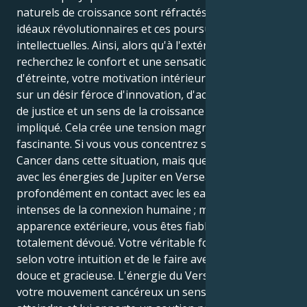
naturels de croissance sont réfractés à travers ces
idéaux révolutionnaires et ces poursuites
intellectuelles. Ainsi, alors qu'à l'extérieur vous
recherchez le confort et une sensation de sécurité et
d'étreinte, votre motivation intérieure se concentre
sur un désir féroce d'innovation, d'action collective,
de justice et un sens de la croissance large et non
impliqué. Cela crée une tension magnifique et
fascinante. Si vous vous concentrez sur vos désirs de
Cancer dans cette situation, mais que vous travaillez
avec les énergies de Jupiter en Verseau, vous êtes
profondément en contact avec les eaux chaudes et
intenses de la connexion humaine ; mais dans votre
apparence extérieure, vous êtes fiable, protecteur et
totalement dévoué. Votre véritable force est d'agir
selon votre intuition et de le faire avec une énergie
douce et gracieuse. L'énergie du Verseau donne à
votre mouvement cancéreux un sens aigu du but à