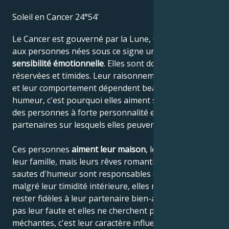
Soleil en Cancer 24°54'
Le Cancer est gouverné par la Lune, ce qui confère
aux personnes nées sous ce signe une grande
sensibilité émotionnelle
. Elles sont donc souvent
réservées et timides. Leur raisonnement, leur pensée
et leur comportement dépendent beaucoup de leur
humeur, c'est pourquoi elles aiment s'appuyer sur
des personnes à forte personnalité et choisir des
partenaires sur lesquels elles peuvent s'appuyer.
Ces personnes
aiment leur maison
, leurs parents et
leur famille, mais leurs rêves romantiques et leurs
sautes d'humeur sont responsables du fait que,
malgré leur timidité intérieure, elles ne peuvent pas
rester fidèles à leur partenaire bien-aimé. Ce n'est
pas leur faute et elles ne cherchent pas à être
méchantes, c'est leur caractère influencé par la Lune