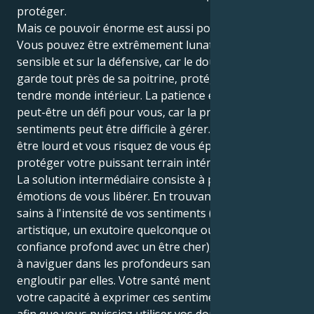
protéger.
Mais ce pouvoir énorme est aussi porteur de défis.
Vous pouvez être extrêmement lunatique, trop
sensible et sur la défensive, car le double Cancer
garde tout près de sa poitrine, protégeant son
tendre monde intérieur. La patience émotionnelle est
peut-être un défi pour vous, car la profondeur de vos
sentiments peut être difficile à gérer. Le monde peut
être lourd et vous risquez de vous épuiser à
protéger votre puissant terrain intérieur.
La solution intermédiaire consiste à permettre à vos
émotions de vous libérer. En trouvant des exutoires
sains à l'intensité de vos sentiments (l'expression
artistique, un exutoire quelconque ou un lien de
confiance profond avec un être cher), vous apprenez
à naviguer dans les profondeurs sans vous laisser
engloutir par elles. Votre santé mentale dépend de
votre capacité à exprimer ces sentiments puissants,
afin que vous puissiez utiliser vos dons exquis pour