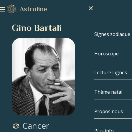
Astroline
Gino Bartali
Signes zodiaque
Horoscope
Signes zodiaq
Capricorne
Lecture Lignes
Verseau
Thème natal
Poissons
Propos nous
Thème natal
Bélier
Cancer
Taureau
Célébrités
Plus info