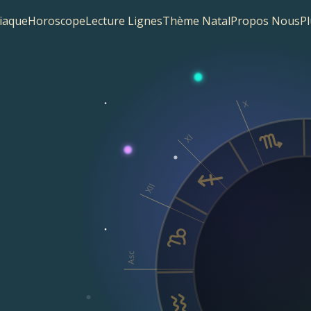
iaque
Horoscope
Lecture Lignes
Thème Natal
Propos Nous
Pl
X
XI
XII
Asc