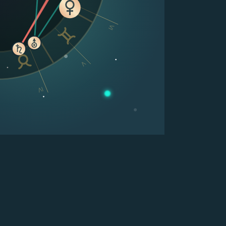
VI
V
IV