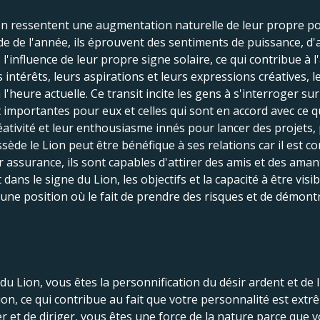
n ressentent une augmentation naturelle de leur propre pouv
de de l'année, ils éprouvent des sentiments de puissance, d'
 l'influence de leur propre signe solaire, ce qui contribue à l'
s intérêts, leurs aspirations et leurs expressions créatives,
 l'heure actuelle. Ce transit incite les gens à s'interroger su
mportantes pour eux et celles qui sont en accord avec ce qu'i
éativité et leur enthousiasme innés pour lancer des projets, 
sède le Lion peut être bénéfique à ses relations car il est
 assurance, ils sont capables d'attirer des amis et des amant
dans le signe du Lion, les objectifs et la capacité à être visi
ne position où le fait de prendre des risques et de démontr
u Lion, vous êtes la personnification du désir ardent et de l
ion, ce qui contribue au fait que votre personnalité est extr
er et de diriger, vous êtes une force de la nature parce que 