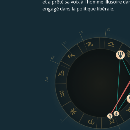
et a prêté sa voix à l'homme illusoire da
engagé dans la politique libérale.
IX
X
XI
XII
Asc
II