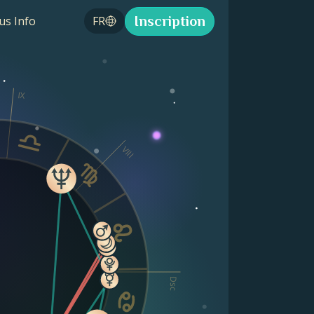
Inscription
us Info
FR
IX
VIII
Dsc