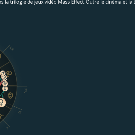
ns la trilogie de jeux vidéo Mass Effect. Outre le cinéma et la
VIII
Dsc
VI
V