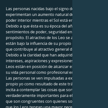
Las personas nacidas bajo el signo de Leo
experimentan un aumento natural de su propio
poder interior mientras el Sol está en el signo de Leo.
Debido a que ésta es su época del año, experimentan
sentimientos de poder, seguridad en sí mismos y
propósito. El atractivo de los Leo se amplifica cuando
están bajo la influencia de su propio signo solar, lo
que contribuye al atractivo general de este signo.
Debido a la claridad que han adquirido respecto a sus
intereses, aspiraciones y expresiones creativas, los
Leos están en posición de alcanzar el éxito tanto en
su vida personal como profesional en este momento.
Las personas se ven impulsadas a examinar su
propio yo como resultado de este tránsito porque les
incita a contemplar las cosas que son
verdaderamente importantes para ellos y las cosas
que son congruentes con quienes son. Es posible
que los Leos tengan una mayor necesidad de hacer