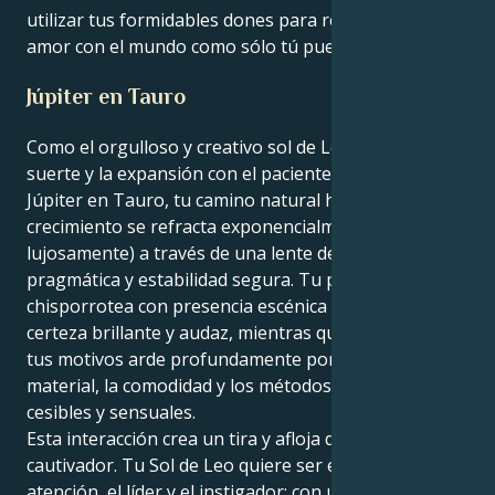
utilizar tus formidables dones para reparar y hacer el
amor con el mundo como sólo tú puedes hacerlo.
Júpiter en Tauro
Como el orgulloso y creativo sol de Leo golpea la
suerte y la expansión con el paciente y terrenal
Júpiter en Tauro, tu camino natural hacia el
crecimiento se refracta exponencialmente (y
lujosamente) a través de una lente de acción
pragmática y estabilidad segura. Tu personalidad
chisporrotea con presencia escénica y habla con
certeza brillante y audaz, mientras que el mundo de
tus motivos arde profundamente por la facilidad
material, la comodidad y los métodos de expansión
cesibles y sensuales.
Esta interacción crea un tira y afloja delicioso y
cautivador. Tu Sol de Leo quiere ser el centro de
atención, el líder y el instigador; con un valiente