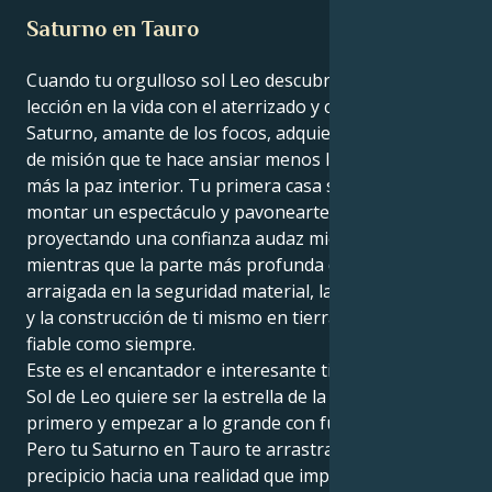
Saturno en Tauro
Cuando tu orgulloso sol Leo descubre su mayor
lección en la vida con el aterrizado y cafre Tauro de
Saturno, amante de los focos, adquieres un sentido
de misión que te hace ansiar menos la atención y
más la paz interior. Tu primera casa se centra en
montar un espectáculo y pavonearte de tus cosas,
proyectando una confianza audaz mientras lo haces,
mientras que la parte más profunda de ti está
arraigada en la seguridad material, la acción práctica
y la construcción de ti mismo en tierra firme tan
fiable como siempre.
Este es el encantador e interesante tira y afloja. Tu
Sol de Leo quiere ser la estrella de la fiesta, crear
primero y empezar a lo grande con fuerza audaz.
Pero tu Saturno en Tauro te arrastra por un
precipicio hacia una realidad que implica logros