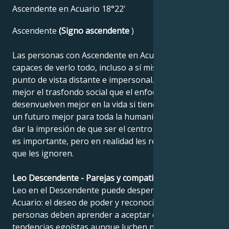
Ascendente en Acuario 18°22'
Ascendente
(Signo ascendente
)
Las personas con Ascendente en Acuario son
capaces de verlo todo, incluso a sí mismas, desde un
punto de vista distante e impersonal. Comprenden
mejor el trasfondo social que el enfoque personal. Se
desenvuelven mejor en la vida si tienen esperanza en
un futuro mejor para toda la humanidad. Intentan
dar la impresión de que ser el centro de atención no
es importante, pero en realidad les resulta muy difícil
que les ignoren.
Leo Descendente - Parejas y compatibilidad
Leo en el Descendente puede despertar la sombra de
Acuario: el deseo de poder y reconocimiento. Estas
personas deben aprender a aceptar que tienen sus
tendencias egoístas aunque luchen por la