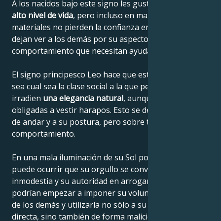
A los nacidos bajo este signo les gusta
la riqueza y el
alto nivel de vida
, pero incluso en malas situaciones
materiales no pierden la confianza en sí mismos y no
dejan ver a los demás por su aspecto o
comportamiento que necesitan ayuda o simpatía.
El signo principesco Leo hace que estas personas,
sea cual sea la clase social a la que pertenezcan,
irradien
una elegancia natural
, aunque se vean
obligadas a vestir harapos. Esto se debe a su forma
de andar y a su postura, pero sobre todo a su noble
comportamiento.
En una mala iluminación de su Sol por otros planetas
puede ocurrir que su orgullo se convierta en
inmodestia y su autoridad en arrogancia. Entonces
podrían empezar a imponer su voluntad a expensas
de los demás y utilizarla no sólo a su manera "leo"
directa, sino también de forma maliciosa por la