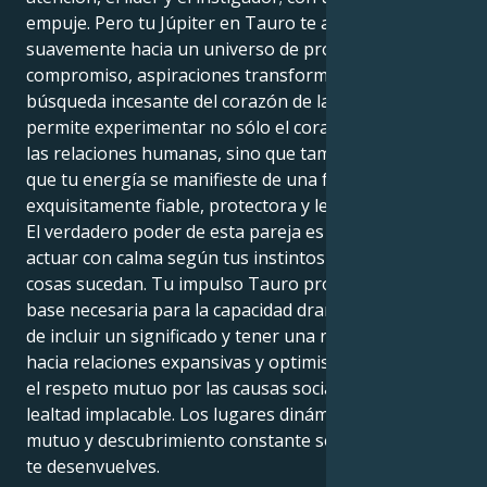
empuje. Pero tu Júpiter en Tauro te arrastra
suavemente hacia un universo de profundo
compromiso, aspiraciones transformadoras y
búsqueda incesante del corazón de las cosas. Esto te
permite experimentar no sólo el corazón ardiente de
las relaciones humanas, sino que también permite
que tu energía se manifieste de una forma
exquisitamente fiable, protectora y leal.
El verdadero poder de esta pareja es la disposición a
actuar con calma según tus instintos y hacer que las
cosas sucedan. Tu impulso Tauro proporciona la
base necesaria para la capacidad dramática de tu Leo
de incluir un significado y tener una razón. Gravitan
hacia relaciones expansivas y optimistas, basadas en
el respeto mutuo por las causas sociales y en una
lealtad implacable. Los lugares dinámicos de respeto
mutuo y descubrimiento constante son donde mejor
te desenvuelves.