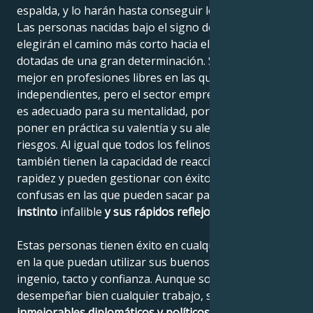
espalda, y lo harán hasta conseguir lo que quieren.
Las personas nacidas bajo el signo de Leo siempre
elegirán el camino más corto hacia el destino y están
dotadas de una gran determinación. Se desenvuelven
mejor en profesiones libres en las que pueden ser
independientes, pero el sector empresarial también
es adecuado para su mentalidad, porque pueden
poner en práctica su valentía y su alegría por asumir
riesgos. Al igual que todos los felinos, los leones
también tienen la capacidad de reaccionar con
rapidez y pueden gestionar con éxito situaciones
confusas en las que pueden sacar partido de su
instinto
infalible
y sus rápidos reflejos
.
Estas personas tienen éxito en cualquier profesión
en la que puedan utilizar sus buenos modales,
ingenio, tacto y confianza. Aunque son capaces de
desempeñar bien cualquier trabajo, son
inmejorables diplomáticos y políticos
.