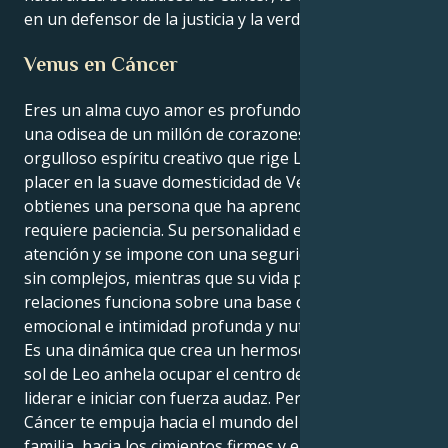
en un defensor de la justicia y la verdad.
Venus en Cáncer
Eres un alma cuyo amor es profundo y emocional,
una odisea de un millón de corazones: cuando el
orgulloso espíritu creativo que rige Leo encuentra su
placer en la suave domesticidad de Venus en Cáncer,
obtienes una persona que ha aprendido que el amor
requiere paciencia. Su personalidad externa ansía
atención y se impone con una seguridad en sí misma
sin complejos, mientras que su vida privada de
relaciones funciona sobre una base de seguridad
emocional e intimidad profunda y nutritiva.
Es una dinámica que crea un hermoso tira y afloja. Tu
sol de Leo anhela ocupar el centro del escenario,
liderar e iniciar con fuerza audaz. Pero tu Venus en
Cáncer te empuja hacia el mundo del hogar y la
familia, hacia los cimientos firmes y el deseo de una