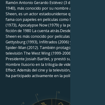
Ramón Antonio Gerardo Estévez (3 de agosto de
1940), más conocido por su nombre artístico Martin
Sheen, es un actor estadounidense que alcanzó la
fama con papeles en películas como Malas tierras
(1973), Apocalypse Now (1979) y la película de ciencia
ficción de 1980 La cuenta atrás.Desde entonces,
Sheen es más conocido por películas como
Gettysburg (1993), Infiltrados (2006) y The Amazing
Spider-Man (2012). También protagonizó la serie de
televisión The West Wing (1999-2006) como el
Presidente Josiah Bartlet, y prestó su voz como el
Hombre Ilusorio en la trilogía de videojuegos Mass
Effect. Además del cine y la televisión, Sheen también
ha participado activamente en la política liberal.
IX
X
XI