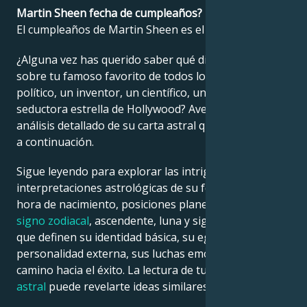
Martin Sheen fecha de cumpleaños?
El cumpleaños de Martin Sheen es el 03 agosto 1940.
Français
¿Alguna vez has querido saber qué dice la astrología
sobre tu famoso favorito de todos los tiempos: un
Português
político, un inventor, un científico, un músico o una
seductora estrella de Hollywood? Averígualo en el
العربية
análisis detallado de su carta astral que encontrarás
a continuación.
日本語
Sigue leyendo para explorar las intrigantes
interpretaciones astrológicas de su fecha, lugar y
hora de nacimiento, posiciones planetarias, casas,
signo zodiacal
, ascendente, luna y signo ascendente,
que definen su identidad básica, su ego, su
personalidad externa, sus luchas emocionales y su
camino hacia el éxito. La lectura de tu propia
carta
astral
puede revelarte ideas similares.