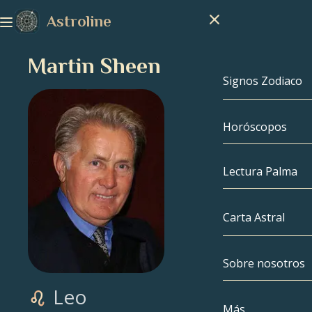
Astroline
Martin Sheen
Signos Zodiaco
Horóscopos
Signos Zodiac
Capricornio
Lectura Palma
Acuario
Carta Astral
Piscis
Sobre nosotros
Carta Astral
Aries
Leo
Tauro
Famosos
Más