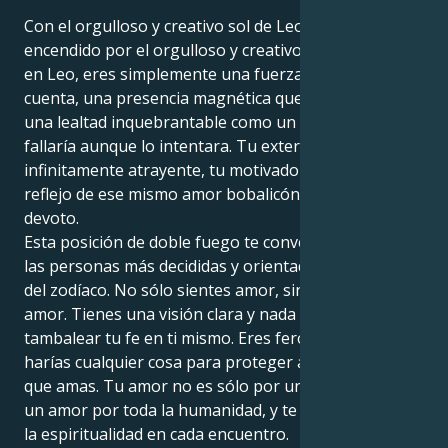
Con el orgulloso y creativo sol de Leo energizado y
encendido por el orgulloso y creativo reino de Marte
en Leo, eres simplemente una fuerza a tener en
cuenta, una presencia magnética que posee tanto
una lealtad inquebrantable como un carisma que no
fallaría aunque lo intentara. Tu exterior es
infinitamente atrayente, tu motivador interior un
reflejo de ese mismo amor bobalicón, implacable y
devoto.
Esta posición de doble fuego te convertirá en una de
las personas más decididas y orientadas a la acción
del zodíaco. No sólo sientes amor, sino que eres
amor. Tienes una visión clara y nada puede hacer
tambalear tu fe en ti mismo. Eres ferozmente leal y
harías cualquier cosa para proteger a las personas
que amas. Tu amor no es sólo por una persona, es
un amor por toda la humanidad, y te atrae la magia y
la espiritualidad en cada encuentro.