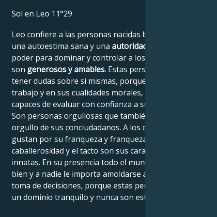
Sol en Leo 11°29
Leo confiere a las personas nacidas bajo este signo
una autoestima sana y una
autoridad natural
. Tienen
poder para dominar y controlar a los demás, pero
son
generosos y amables
. Estas personas no suelen
tener dudas sobre sí mismas, porque creen en su
trabajo y en sus cualidades morales, y también son
capaces de evaluar con confianza a sus homólogos.
Son personas orgullosas que también respetan el
orgullo de sus conciudadanos. A los demás les
gustan por su franqueza y franqueza. La
caballerosidad y el tacto son sus características
innatas. En su presencia todo el mundo se siente
bien y a nadie le importa amoldarse a su liderazgo y
toma de decisiones, porque estas personas destilan
un dominio tranquilo y nunca son estrechas de miras.