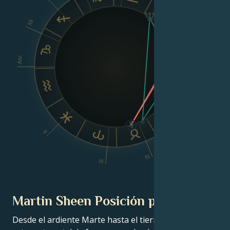
VIII
XII
Asc
Dsc
VI
II
V
IV
III
Martin Sheen Posición planetaria
Desde el ardiente Marte hasta el tierno Venus, en