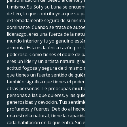
ti mismo. Su Sol y su Luna se encuentran en el signo
de Leo, lo que contribuye a que su personalidad sea
extremadamente segura de sí misma, fascinante y
dominante. Cuando se trata de autoexpresión y
liderazgo, eres una fuerza de la naturaleza porque tu
mundo interior y tu yo genuino están en perfecta
armonía. Ésta es la única razón por la que eres tan
poderoso. Como tienes el doble de pasión que Leo,
eres un líder y un artista natural gracias a tu celo. Tu
actitud fogosa y segura de ti mismo no sólo significa
que tienes un fuerte sentido de quién eres, sino que
también significa que tienes el poder de animar a
otras personas. Te preocupas mucho por las
personas a las que quieres, y las quieres con mucha
generosidad y devoción. Tus sentimientos son
profundos y fuertes. Debido al hecho de que usted es
una estrella natural, tiene la capacidad de iluminar
cada habitación en la que entra. Sin embargo, a