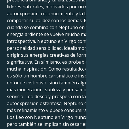
líderes naturales, motivados por un vivo deseo de
autoexpresión, reconocimiento y la belleza de
compartir su calidez con los demás. En cambio,
cuando se combina con Neptuno en Virgo, esta
energía ardiente se vuelve mucho más sutil e
introspectiva. Neptuno en Virgo confiere a la
personalidad sensibilidad, idealismo y el deseo de
dirigir sus energías creativas de forma práctica y
significativa. En sí mismo, es probable que encuentre
mucha inspiración. Como resultado, este individuo no
es sólo un hombre carismático e inspirador con un
enfoque instintivo, sino también alguien que aspira a
más moderación, sutileza y pensamiento orientado al
servicio. Leo desea y prospera con la atención y la
autoexpresión ostentosa; Neptuno en Virgo aspira a
más refinamiento y puede consumirse en el servicio.
Los Leo con Neptuno en Virgo nunca dejan de soñar,
pero también se implican sin cesar en los aspectos