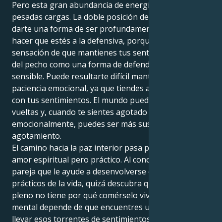
Pero esta gran abundancia de energía conlleva
pesadas cargas. La doble posición de Leo puede
darte una forma de ser profundamente dramática y
hacer que estés a la defensiva, porque existe la
sensación de que mantienes tus sentimientos cerca
del pecho como una forma de defender tu núcleo
sensible. Puede resultarte difícil mantener la
paciencia emocional, ya que tiendes a ser meticuloso
con tus sentimientos. El mundo puede dar muchas
vueltas y, cuando te sientes agotado
emocionalmente, puedes ser más susceptible al
agotamiento.
El camino hacia la paz interior pasa por abrazar un
amor espiritual pero práctico. Al conocer a una
pareja que le ayude a desenvolverse en los aspectos
prácticos de la vida, quizá descubra que ese amor
pleno no tiene por qué comérselo vivo. Tu salud
mental depende de que encuentres un lugar al que
llevar esos torrentes de sentimientos, donde puedas