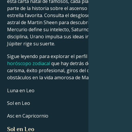
esta carta natal de famosos, cada planeta cuenta su
parte de la historia sobre el ascenso a la fama de tu
estrella favorita. Consulta el desglose de la carta
astral de Martin Sheen para descubrir cómo
Mercurio define su intelecto, Saturno da forma a su
disciplina, Urano impulsa sus ideas innovadoras y
Júpiter rige su suerte.
Sigue leyendo para explorar el perfil detallado del
horóscopo zodiacal
que hay detrás del talento,
carisma, éxito profesional, giros del destino y
obstáculos en la vida amorosa de Martin Sheen.
Luna en Leo
Sol en Leo
Asc en Capricornio
Sol en Leo