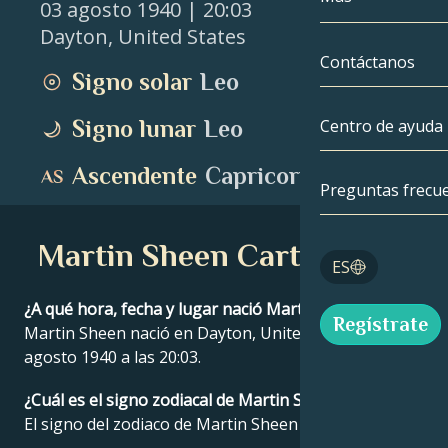
03 agosto 1940
| 20:03
Dayton
,
United States
Géminis
Por fecha
Compatibilida
Contáctanos
Signo solar
Leo
Cáncer
AstroCartogra
Moonology
Signo lunar
Leo
Centro de ayuda
Leo
Tarot
Ascendente
Capricornio
Virgo
Preguntas frecu
Números de á
Libra
Martin Sheen Carta Astral
Blog
ES
Escorpio
English
¿A qué hora, fecha y lugar nació Martin Sheen?
Regístrate
Sagitario
Martin Sheen nació en Dayton, United States el 03
agosto 1940 a las 20:03.
Español
¿Cuál es el signo zodiacal de Martin Sheen?
El signo del zodiaco de Martin Sheen es Leo.
Deutsch