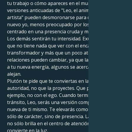
tu trabajo o cómo apareces en el mundo. Las
versiones anticuadas de "Leo, el animador, el líder, el
artista" pueden desmoronarse para dar paso a un
nuevo yo, menos preocupado por los aplausos y más
centrado en una presencia cruda y magnética.
Los demás sentirán tu intensidad. Exudarás un poder
que no tiene nada que ver con el encanto: es certero,
transformador y más que un poco aterrador. Otras
relaciones pueden cambiar, ya que la gente responde
a tu nueva energía, algunos se acercan, otros se
alejan.
Plutón te pide que te conviertas en la figura de
autoridad, no que la proyectes. Que prediques con el
ejemplo, no con el ego. Cuando termine este
tránsito, Leo, serás una versión completamente
nueva de ti mismo. Te elevarás como una fuerza, no
sólo de carácter, sino de presencia. La persona que
no sólo brilla en el centro de atención, sino que se
convierte en la luz.