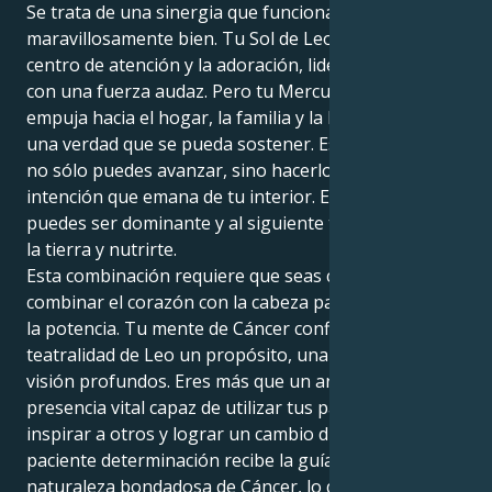
Se trata de una sinergia que funciona
maravillosamente bien. Tu Sol de Leo ansía ser el
centro de atención y la adoración, liderar y dominar
con una fuerza audaz. Pero tu Mercurio en Cáncer te
empuja hacia el hogar, la familia y la búsqueda de
una verdad que se pueda sostener. Esto significa que
no sólo puedes avanzar, sino hacerlo con una mayor
intención que emana de tu interior. En un momento
puedes ser dominante y al siguiente tener los pies en
la tierra y nutrirte.
Esta combinación requiere que seas capaz de
combinar el corazón con la cabeza para obtener toda
la potencia. Tu mente de Cáncer confiere a la
teatralidad de Leo un propósito, una claridad y una
visión profundos. Eres más que un artista; eres una
presencia vital capaz de utilizar tus palabras para
inspirar a otros y lograr un cambio duradero. Tu
paciente determinación recibe la guía moral de la
naturaleza bondadosa de Cáncer, lo que te convierte