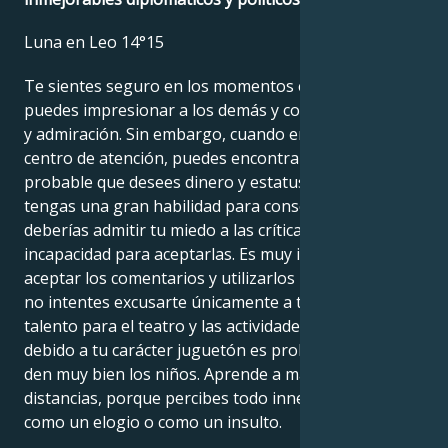
Luna en Leo 14°15
Te sientes seguro en los momentos en los que
puedes impresionar a los demás y conseguir elogios
y admiración. Sin embargo, cuando entras en el
centro de atención, puedes encontrarte perdido. Es
probable que desees dinero y estatus social, y que
tengas una gran habilidad para conseguirlo. Quizá
deberías admitir tu miedo a las críticas y tu
incapacidad para aceptarlas. Es muy importante
aceptar los comentarios y utilizarlos para mejorar;
no intentes excusarte únicamente a ti mismo. Tienes
talento para el teatro y las actividades creativas; y
debido a tu carácter juguetón es probable que se te
den muy bien los niños. Aprende a mantener las
distancias, porque percibes todo innecesariamente
como un elogio o como un insulto.