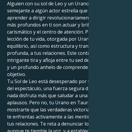
Alguien con su sol de Leo y un Urano en Tauro es
semejante a algún actor estrella que tiene que
aprender a dirigir revolucionariamente. Los instintos
más profundos en ti son actuar y brillar, ser un líder
carismático y el centro de atención. Pero la gran
lección de tu vida, otorgada por Urano, es aportar
equilibrio, así como estructura y transformación
profunda, a tus relaciones. Este contraste crea un
intrigante tira y afloja entre tu sed de gloria personal
y un profundo anhelo de comprender lo que es
objetivo.
Tu Sol de Leo está desesperado por ser la estrella
del espectáculo, una fuerza segura de sí misma que
nada disfruta más que saludar a una sala llena de
aplausos. Pero no, tu Urano en Tauro está aquí para
mostrarte que las verdaderas victorias llegan cuando
te enfrentas activamente a las mentiras que flotan en
tus relaciones. Te reta a denunciar lo que está mal,
aunque te tiemble la voz, y a establecer límites firmes