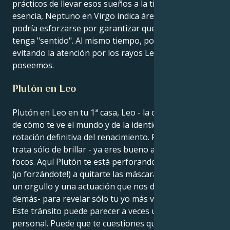
prácticos de llevar esos sueños a la tierra. En su
esencia, Neptuno en Virgo indica áreas en las que
podría esforzarse por garantizar que la creatividad
tenga "sentido". Al mismo tiempo, podría ser tímido,
evitando la atención por los rayos Leo que todos
poseemos.
Plutón en Leo
Plutón en Leo en tu 1ª casa, Leo - la casa de ti mismo,
de cómo te ve el mundo y de la identidad. Esta es la
rotación definitiva del renacimiento. Para ti, no se
trata sólo de brillar - ya eres bueno acaparando los
focos. Aquí Plutón te está perforando, animándote
(¡o forzándote!) a quitarte las máscaras, la fachada -
un orgullo y una actuación que nos definen ante los
demás- para revelar sólo tu yo más verdadero.
Este tránsito puede parecer a veces una revolución
personal. Puede que te cuestiones quién eres, cuál es