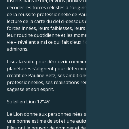
inscrits dans le ciel, et vous pouvez désormais
décoder les forces célestes à l’origine du charme et
de la réussite professionnelle de Pauline Betz. La
lecture de la carte du ciel ci-dessous décrit leurs
forces innées, leurs faiblesses, leurs vulnérabilités,
leur routine quotidienne et les moments clés de leur
vie – révélant ainsi ce qui fait d’eux l’icône que nous
admirons.
Lisez la suite pour découvrir comment les forces
planétaires s’alignent pour déterminer le génie
créatif de Pauline Betz, ses ambitions
professionnelles, ses réalisations remarquables, sa
sagesse et son esprit.
Soleil en Lion 12°45'
Le Lion donne aux personnes nées sous ce signe
une bonne estime de soi et une
autorité naturelle
.
Elles ont le pouvoir de dominer et de contrôler les