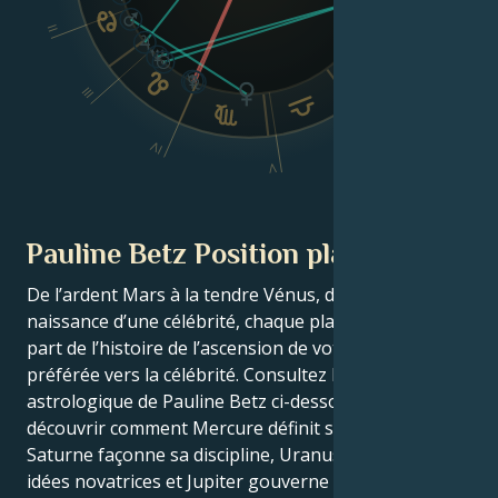
II
III
VI
IV
V
Pauline Betz Position planétaire
De l’ardent Mars à la tendre Vénus, dans ce thème de
naissance d’une célébrité, chaque planète raconte sa
part de l’histoire de l’ascension de votre star
préférée vers la célébrité. Consultez le thème
astrologique de Pauline Betz ci-dessous pour
découvrir comment Mercure définit son intellect,
Saturne façonne sa discipline, Uranus stimule ses
idées novatrices et Jupiter gouverne sa chance.