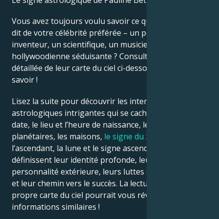
Le signe astrologique de Pauline Betz est Lion.
Vous avez toujours voulu savoir ce que l’astrologie
Français
dit de votre célébrité préférée – un politicien, un
inventeur, un scientifique, un musicien ou une star
hollywoodienne séduisante ? Consultez l’analyse
Português
détaillée de leur carte du ciel ci-dessous pour le
savoir !
العربية
Lisez la suite pour découvrir les interprétations
astrologiques intrigantes qui se cachent derrière la
日本語
date, le lieu et l’heure de naissance, les positions
planétaires, les maisons,
le signe du zodiaque
,
l’ascendant, la lune et le signe ascendant – qui
définissent leur identité profonde, leur ego, leur
personnalité extérieure, leurs luttes émotionnelles
et leur chemin vers le succès. La lecture de votre
propre carte du ciel pourrait vous révéler des
informations similaires !