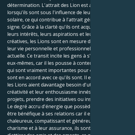
détermination. L'attrait des Lion est amplifié
lorsqu'ils sont sous l'influence de leur propre signe
solaire, ce qui contribue à l'attrait général de ce
signe. Grâce à la clarté qu'ils ont acquise concernant
leurs intérêts, leurs aspirations et leurs expressions
créatives, les Lions sont en mesure de réussir dans
leur vie personnelle et professionnelle à l'heure
actuelle. Ce transit incite les gens à s'interroger sur
eux-mêmes, car il les pousse à contempler les choses
qui sont vraiment importantes pour eux et celles qui
sont en accord avec ce qu'ils sont. Il est possible que
les Lions aient davantage besoin d'utiliser leur
créativité et leur enthousiasme innés pour lancer des
projets, prendre des initiatives ou inspirer les autres.
Le degré accru d'énergie que possède le Lion peut
être bénéfique à ses relations car il est constamment
chaleureux, compatissant et généreux. Grâce à leur
charisme et à leur assurance, ils sont capables