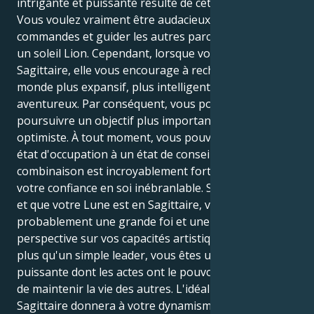
intrigante et puissante résulte de cette dynamique.
Vous voulez vraiment être audacieux, prendre les
commandes et guider les autres parce que vous avez
un soleil Lion. Cependant, lorsque votre lune est en
Sagittaire, elle vous encourage à rechercher un
monde plus expansif, plus intelligent et plus
aventureux. Par conséquent, vous pouvez
poursuivre un objectif plus important et plus
optimiste. À tout moment, vous pouvez passer d'un
état d'occupation à un état de conseil avisé. Cette
combinaison est incroyablement forte en raison de
votre confiance en soi inébranlable. Si vous êtes Lion
et que votre Lune est en Sagittaire, vous avez
probablement une grande foi et une large
perspective sur vos capacités artistiques. Vous êtes
plus qu'un simple leader, vous êtes une force
puissante dont les actes ont le pouvoir de modifier et
de maintenir la vie des autres. L'idéalisme du
Sagittaire donnera à votre dynamisme une boussole