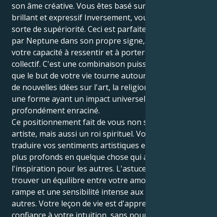
son âme créative. Vous êtes basé sur le désir d'être
brillant et expressif Inversement, vous avez une
sorte de supériorité. Ceci est parfaitement complété
par Neptune dans son propre signe, et ajoute à
votre capacité à ressentir et à porter l'inconscient
collectif. C'est une combinaison puissante qui signifie
que le but de votre vie tourne autour de la diffusion
de nouvelles idées sur l'art, la religion et l'esprit sous
une forme ayant un impact universel ou
profondément enraciné.
Ce positionnement fait de vous non seulement un
artiste, mais aussi un roi spirituel. Votre but est de
traduire vos sentiments artistiques et intérieurs les
plus profonds en quelque chose qui a du sens et de
l'inspiration pour les autres. L'astuce consiste à
trouver un équilibre entre votre amour des feux de la
rampe et une sensibilité intense aux rêves des
autres. Votre leçon de vie est d'apprendre à faire
confiance à votre intuition, sans pour autant devenir