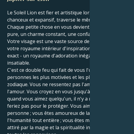
Le Soleil Lion est fier et artistique lorsque Jupiter,
chanceux et expansif, traverse le même signe !
Chaque petite chose en vous devient une énergie
pure, un charme constant, une confiance en soi.
Votre visage est une vaste source de vibrations et
votre royaume intérieur d'inspiration est son reflet
exact - un royaume d'adoration inégalée et
insatiable.
C'est ce double feu qui fait de vous l'une des
personnes les plus motivées et les plus actives du
zodiaque. Vous ne ressentez pas l'amour, vous êtes
l'amour. Vous croyez en vous jusqu'à la moelle, et
quand vous aimez quelqu'un, il n'y a rien que vous ne
feriez pas pour le protéger. Vous aimez plus d'une
personne ; vous êtes amoureux de la vie et de
l'humanité tout entière ; vous êtes magnétiquement
attiré par la magie et la spiritualité inhérentes à