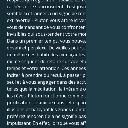
cachées et le subconscient. Il est juste que ce transit
semble si étranger à un signe de renommée
extravertie - Pluton vous attire ici vers l'intérieur,
vous demandant de vous confronter aux forces
invisibles qui sous-tendent votre monde extérieur.
Dans un premier temps, vous pouvez vous sentir
envahi et perplexe. De vieilles peurs, de vieux secrets
ou même des habitudes menaçantes pour vous-
même risquent de refaire surface et d'exiger votre
temps et votre attention. Ces années peuvent vous
inciter à prendre du recul, à passer plus de temps
seul et à vous engager dans des activités spirituelles
telles que la méditation, la thérapie ou le travail sur
les rêves. Pluton fonctionne comme un agent de
purification cosmique dans cet espace, dissolvant les
illusions et balayant les zones d'ombre que vous
préférez ignorer. Cela ne signifie pas que vous êtes
impuissant. En effet, lorsque vous affrontez ce qui se