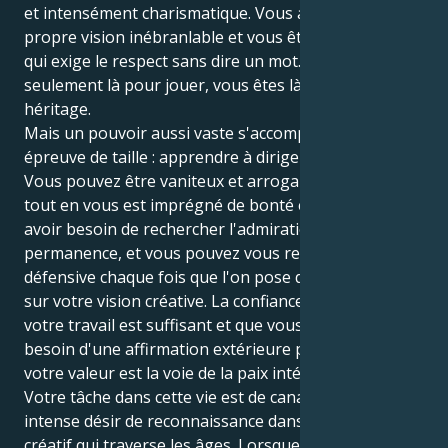
et intensément charismatique. Vous avez votre
propre vision inébranlable et vous êtes un leader né
qui exige le respect sans dire un mot. Vous n'êtes pas
seulement là pour jouer, vous êtes là pour laisser un
héritage.
Mais un pouvoir aussi vaste s'accompagne d'une
épreuve de taille : apprendre à diriger avec humilité.
Vous pouvez être vaniteux et arrogant, croire que
tout en vous est imprégné de bonté et de lumière et
avoir besoin de rechercher l'admiration en
permanence, et vous pouvez vous retrouver sur la
défensive chaque fois que l'on pose des questions
sur votre vision créative. La confiance dans le fait que
votre travail est suffisant et que vous n'avez pas
besoin d'une affirmation extérieure pour prouver
votre valeur est la voie de la paix intérieure.
Votre tâche dans cette vie est de canaliser votre
intense désir de reconnaissance dans un projet
créatif qui traverse les âges. Lorsque vous dirigez à