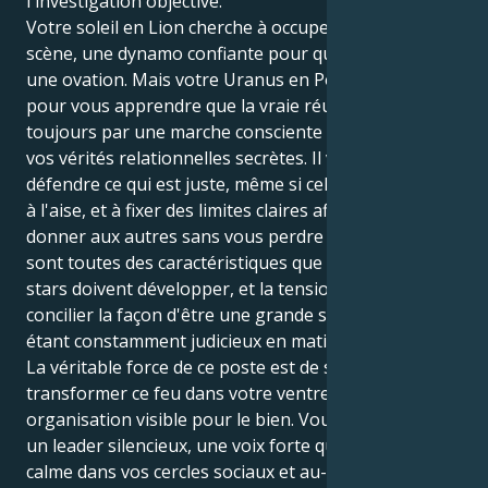
l'investigation objective.
Votre soleil en Lion cherche à occuper le devant de la
scène, une dynamo confiante pour qui la victoire est
une ovation. Mais votre Uranus en Poissons est là
pour vous apprendre que la vraie réussite passe
toujours par une marche consciente en direction de
vos vérités relationnelles secrètes. Il vous pousse à
défendre ce qui est juste, même si cela vous met mal
à l'aise, et à fixer des limites claires afin de pouvoir
donner aux autres sans vous perdre vous-même. Ce
sont toutes des caractéristiques que les grandes
stars doivent développer, et la tension consiste à
concilier la façon d'être une grande star tout en
étant constamment judicieux en matière de justice.
La véritable force de ce poste est de savoir comment
transformer ce feu dans votre ventre en une
organisation visible pour le bien. Vous pouvez être
un leader silencieux, une voix forte qui apporte le
calme dans vos cercles sociaux et au-delà. Votre défi