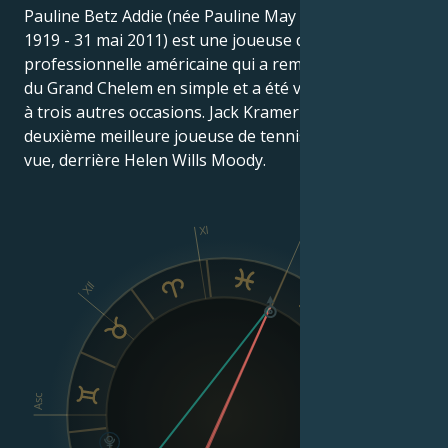
Pauline Betz Addie (née Pauline May Betz, 6 août
1919 - 31 mai 2011) est une joueuse de tennis
professionnelle américaine qui a remporté cinq titres
du Grand Chelem en simple et a été vice-championne
à trois autres occasions. Jack Kramer l'a qualifiée de
deuxième meilleure joueuse de tennis qu'il ait jamais
vue, derrière Helen Wills Moody.
XI
X
XII
IX
VIII
Asc
Dsc