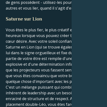
de gens possèdent - utilisez-les pour guérir les
autres et vous lier, quand il s'agit d'en arriver là.
Saturne sur Lion
Vous êtes le plus fier, le plus créatif et le plus
heureux lorsque vous pouvez créer tout ce que votre
cœur désire. Avec votre soleil confiant reposant sur
Saturne en Lion (qui se trouve également être chez
lui dans le signe orgueilleux et fixe du Lion), chaque
partie de votre être est remplie d'une ambition
explosive et d'une détermination infinie. Ce n'est pas
que les projecteurs vous fassent sentir aimé, c'est
que vous êtes convaincu que votre but est de faire
quelque chose d'important avec les projecteurs.
C'est un mélange puissant qui combine un désir
inhérent de leadership avec un besoin profondément
enraciné de structure et de respect. Avec un
placement double-Léo, vous êtes farouchement loyal