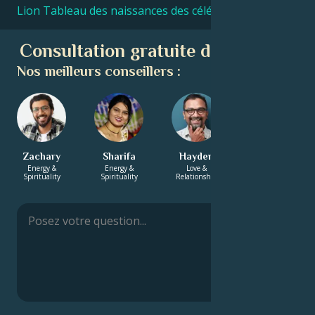
Lion Tableau des naissances des célébrités
Consultation gratuite d'astrologie
Nos meilleurs conseillers :
Zachary
Sharifa
Hayden
Annabelle
Energy &
Energy &
Love &
Career & Life
Spirituality
Spirituality
Relationship
Path