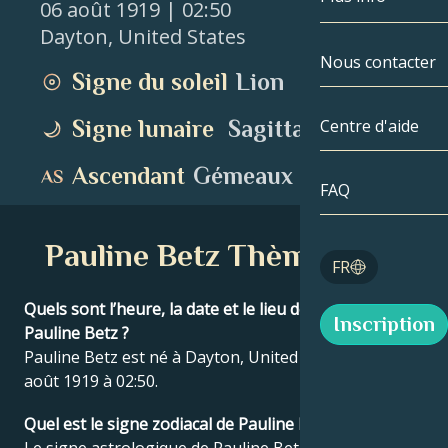
06 août 1919
| 02:50
Dayton
,
United States
Gémeaux
Par date
Compatibilité
Nous contacter
Signe du soleil
Lion
Cancer
AstroCartogr
Moonologie
Signe lunaire
Sagittaire
Centre d'aide
Lion
Tarot
Ascendant
Gémeaux
Vierge
FAQ
Nombres angé
Balance
Pauline Betz Thème natal
Blog
FR
Scorpion
English
Quels sont l’heure, la date et le lieu de naissance de
Inscription
Sagittaire
Pauline Betz ?
Pauline Betz est né à Dayton, United States le 06
Español
août 1919 à 02:50.
Quel est le signe zodiacal de Pauline Betz ?
Deutsch