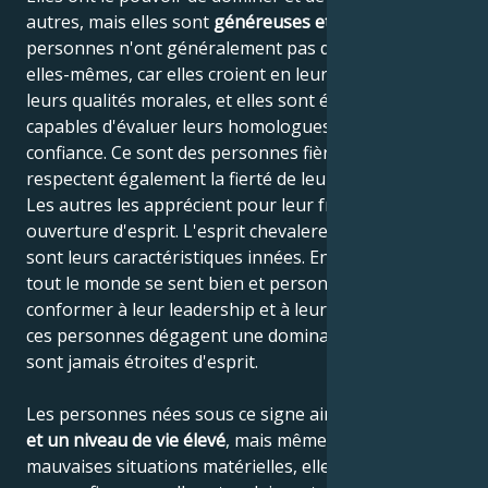
autres, mais elles sont
généreuses et amicales
. Ces
personnes n'ont généralement pas de doutes sur
elles-mêmes, car elles croient en leur travail et en
leurs qualités morales, et elles sont également
capables d'évaluer leurs homologues en toute
confiance. Ce sont des personnes fières qui
respectent également la fierté de leurs concitoyens.
Les autres les apprécient pour leur franchise et leur
ouverture d'esprit. L'esprit chevaleresque et le tact
sont leurs caractéristiques innées. En leur présence,
tout le monde se sent bien et personne n'hésite à se
conformer à leur leadership et à leurs décisions, car
ces personnes dégagent une domination calme et ne
sont jamais étroites d'esprit.
Les personnes nées sous ce signe aiment la
richesse
et un niveau de vie élevé
, mais même dans les
mauvaises situations matérielles, elles ne perdent