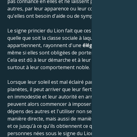
pas confiance en elles et ne laissent pas voir aux
autres, par leur apparence ou leur comportement,
qu'elles ont besoin d'aide ou de sympathie.
Le signe princier du Lion fait que ces personnes,
quelle que soit la classe sociale à laquelle elles
appartiennent, rayonnent d'une
élégance naturelle
,
même si elles sont obligées de porter des haillons.
Cela est dû à leur démarche et à leur posture, mais
surtout à leur comportement noble.
Lorsque leur soleil est mal éclairé par d'autres
planètes, il peut arriver que leur fierté se transforme
en immodestie et leur autorité en arrogance. Ils
peuvent alors commencer à imposer leur volonté aux
dépens des autres et l'utiliser non seulement de
manière directe, mais aussi de manière malveillante,
et ce jusqu'à ce qu'ils obtiennent ce qu'ils veulent. Les
personnes nées sous le signe du Lion choisissent