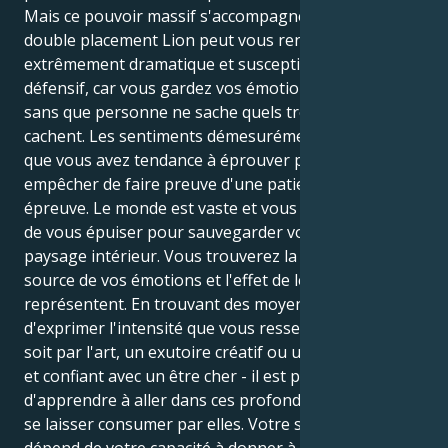
Mais ce pouvoir massif s'accompagne de défis. Ce
double placement Lion peut vous rendre
extrêmement dramatique et susceptible d'être
défensif, car vous gardez vos émotions secrètes,
sans que personne ne sache quels trésors elles
cachent. Les sentiments démesurément passionnés
que vous avez tendance à éprouver peuvent vous
empêcher de faire preuve d'une patience à toute
épreuve. Le monde est vaste et vous êtes susceptible
de vous épuiser pour sauvegarder votre puissant
paysage intérieur. Vous trouverez la paix dans la
source de vos émotions et l'effet de levier qu'elles
représentent. En trouvant des moyens sains
d'exprimer l'intensité que vous ressentez - que ce
soit par l'art, un exutoire créatif ou un lien profond
et confiant avec un être cher - il est possible
d'apprendre à aller dans ces profondeurs et à ne pas
se laisser consumer par elles. Votre santé mentale
dépend de votre capacité à donner à ces sentiments