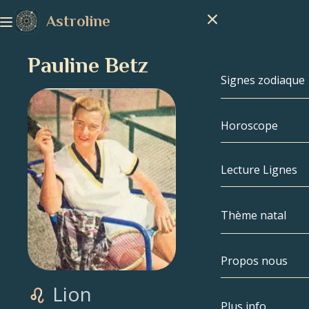
Astroline
Pauline Betz
Signes zodiaque
Horoscope
Signes zodiaq
Capricorne
Lecture Lignes
Verseau
Thème natal
Poissons
Propos nous
Thème natal
Bélier
Lion
Taureau
Célébrités
Plus info