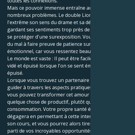
toutes les connexions.
Mais ce pouvoir immense entraîne aussi de
nombreux problèmes. Le double Lion peut pousser à
l'extrême son sens du drame et sa délicatesse, en
gardant ses sentiments trop près de sa poitrine pour
se protéger d'une surexposition. Vous pourriez avoir
du mal à faire preuve de patience sur le plan
émotionnel, car vous ressentez beaucoup de choses.
Le monde est vaste : Il peut être facile de se sentir
vidé et épuisé lorsque l'on se sent émotionnellement
épuisé.
Lorsque vous trouvez un partenaire qui peut vous
guider à travers les aspects pratiques de tout cela,
vous pouvez transformer cet amour sans fin en
quelque chose de productif, plutôt qu'en
consommation. Votre propre santé émotionnelle se
dégagera en permettant à cette intensité de suivre
son cours, et vous pourrez alors tirer le meilleur
parti de vos incroyables opportunités, que très peu