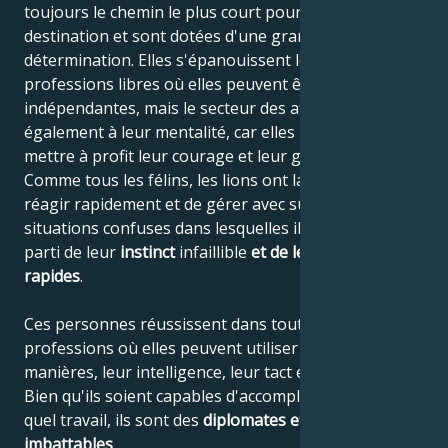
toujours le chemin le plus court pour arriver à
destination et sont dotées d'une grande
détermination. Elles s'épanouissent le mieux dans les
professions libres où elles peuvent être
indépendantes, mais le secteur des affaires convient
également à leur mentalité, car elles peuvent y
mettre à profit leur courage et leur goût du risque.
Comme tous les félins, les lions ont la capacité de
réagir rapidement et de gérer avec succès des
situations confuses dans lesquelles ils peuvent tirer
parti de leur
instinct
infaillible
et de leurs réflexes
rapides
.
Ces personnes réussissent dans toutes les
professions où elles peuvent utiliser leurs bonnes
manières, leur intelligence, leur tact et leur confiance.
Bien qu'ils soient capables d'accomplir n'importe
quel travail, ils sont des
diplomates et des politiciens
imbattables
.