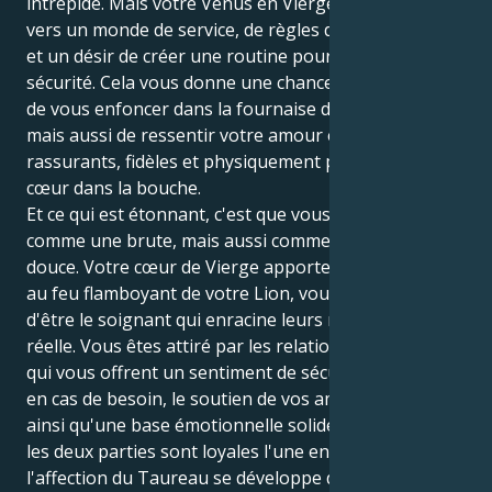
intrépide. Mais votre Vénus en Vierge vous pousse
vers un monde de service, de règles de base fermes
et un désir de créer une routine pour le confort et la
sécurité. Cela vous donne une chance non seulement
de vous enfoncer dans la fournaise de la connexion,
mais aussi de ressentir votre amour en termes
rassurants, fidèles et physiquement présents, le
cœur dans la bouche.
Et ce qui est étonnant, c'est que vous pouvez aimer
comme une brute, mais aussi comme une belle brute
douce. Votre cœur de Vierge apporte une base solide
au feu flamboyant de votre Lion, vous permettant
d'être le soignant qui enracine leurs rêves dans la vie
réelle. Vous êtes attiré par les relations et les amitiés
qui vous offrent un sentiment de sécurité et même,
en cas de besoin, le soutien de vos amis communs,
ainsi qu'une base émotionnelle solide dans laquelle
les deux parties sont loyales l'une envers l'autre ;
l'affection du Taureau se développe dans un