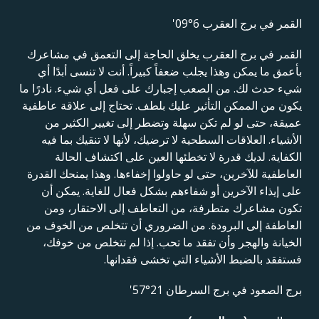
القمر في برج العقرب 6°09'
القمر في برج العقرب يخلق الحاجة إلى التعمق في مشاعرك
بأعمق ما يمكن وهذا يجلب ضعفاً كبيراً. أنت لا تنسى أبدًا أي
شيء حدث لك. من الصعب إجبارك على فعل أي شيء. نادرًا ما
يكون من الممكن التأثير عليك بلطف. تحتاج إلى علاقة عاطفية
عميقة، حتى لو لم تكن سهلة وتضطر إلى تغيير الكثير من
الأشياء. العلاقات السطحية لا ترضيك، لأنها لا تنقيك بما فيه
الكفاية. لديك قدرة لا تخطئها العين على اكتشاف الحالة
العاطفية للآخرين، حتى لو حاولوا إخفاءها. وهذا يمنحك القدرة
على إيذاء الآخرين أو شفاءهم بشكل فعال للغاية. يمكن أن
تكون مشاعرك متطرفة، من التعاطف إلى الاحتقار، ومن
العاطفة إلى البرودة. من الضروري أن تتخلص من الخوف من
الخيانة والهجر وأن تفقد ما تحب. إذا لم تتخلص من خوفك،
فستفقد بالضبط الأشياء التي تخشى فقدانها.
برج الصعود في برج السرطان 21°57'