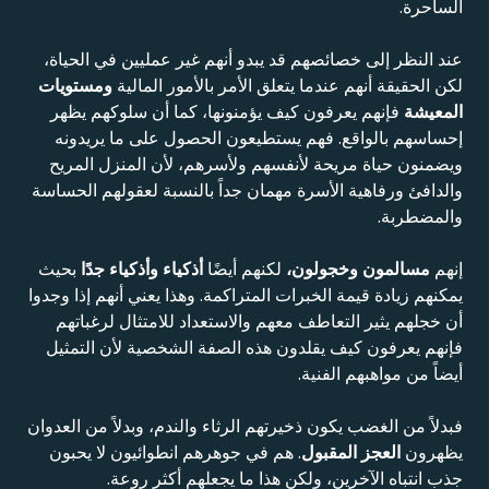
الساحرة.
عند النظر إلى خصائصهم قد يبدو أنهم غير عمليين في الحياة،
لكن الحقيقة أنهم عندما يتعلق الأمر بالأمور المالية
ومستويات
المعيشة
فإنهم يعرفون كيف يؤمنونها، كما أن سلوكهم يظهر
إحساسهم بالواقع. فهم يستطيعون الحصول على ما يريدونه
ويضمنون حياة مريحة لأنفسهم ولأسرهم، لأن المنزل المريح
والدافئ ورفاهية الأسرة مهمان جداً بالنسبة لعقولهم الحساسة
والمضطربة.
إنهم
مسالمون وخجولون،
لكنهم أيضًا
أذكياء وأذكياء جدًا
بحيث
يمكنهم زيادة قيمة الخبرات المتراكمة. وهذا يعني أنهم إذا وجدوا
أن خجلهم يثير التعاطف معهم والاستعداد للامتثال لرغباتهم
فإنهم يعرفون كيف يقلدون هذه الصفة الشخصية لأن التمثيل
أيضاً من مواهبهم الفنية.
فبدلاً من الغضب يكون ذخيرتهم الرثاء والندم، وبدلاً من العدوان
يظهرون
العجز المقبول
. هم في جوهرهم انطوائيون لا يحبون
جذب انتباه الآخرين، ولكن هذا ما يجعلهم أكثر روعة.