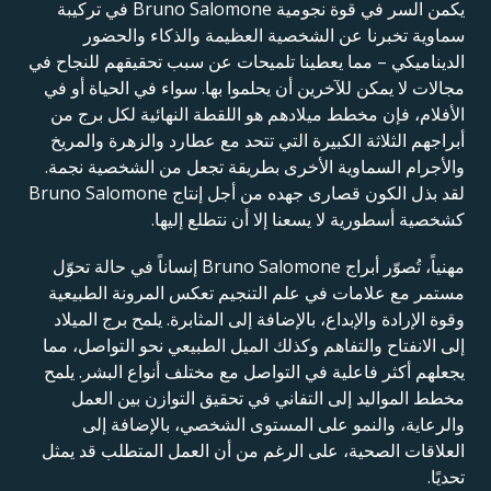
يكمن السر في قوة نجومية Bruno Salomone في تركيبة
سماوية تخبرنا عن الشخصية العظيمة والذكاء والحضور
الديناميكي – مما يعطينا تلميحات عن سبب تحقيقهم للنجاح في
مجالات لا يمكن للآخرين أن يحلموا بها. سواء في الحياة أو في
الأفلام، فإن مخطط ميلادهم هو اللقطة النهائية لكل برج من
أبراجهم الثلاثة الكبيرة التي تتحد مع عطارد والزهرة والمريخ
والأجرام السماوية الأخرى بطريقة تجعل من الشخصية نجمة.
لقد بذل الكون قصارى جهده من أجل إنتاج Bruno Salomone
كشخصية أسطورية لا يسعنا إلا أن نتطلع إليها.
مهنياً، تُصوّر أبراج Bruno Salomone إنساناً في حالة تحوّل
مستمر مع علامات في علم التنجيم تعكس المرونة الطبيعية
وقوة الإرادة والإبداع، بالإضافة إلى المثابرة. يلمح برج الميلاد
إلى الانفتاح والتفاهم وكذلك الميل الطبيعي نحو التواصل، مما
يجعلهم أكثر فاعلية في التواصل مع مختلف أنواع البشر. يلمح
مخطط المواليد إلى التفاني في تحقيق التوازن بين العمل
والرعاية، والنمو على المستوى الشخصي، بالإضافة إلى
العلاقات الصحية، على الرغم من أن العمل المتطلب قد يمثل
تحديًا.