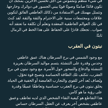
في شيء منظم وملموس من أجل تحسين الآخرين. يمكنك أن
تكون قائدًا صامتًا وصوتًا قويًا يبني الجسور في دوائرك وخارجها.
وتتمثل مهمتك في الاستفادة من ذكائك العاطفي الفائق لتكوين
علاقات ومجتمعات مبنية على الاحترام والثقة والثقة. لقد كنتَ
في تلك العوالم العاطفية المعقدة وتعلم أن تكلفة ما تعتقد أنه
صواب... تجعلك قادرًا على الحفاظ على هذا الخط في الرمال
ثابتًا.
نبتون في العقرب
مع وجود الشمس في برج السرطان هناك عمق عاطفي
وحدس وقدرة على التنشئة. يتسم مواليد السرطان بغريزة
التنشئة والدفاع والتمحور حول الأسرة. مع وجود نبتون في برج
العقرب، تتكثف تلك الطاقة الحساسة وتصبح قوة تحوّل،
ويُضاف بُعد آخر للقوى والتجارب الغامضة أو الخفية في الحياة.
يخلق نبتون في برج العقرب حساسية وتعاطفًا عميقًا وقدرة
على رؤية ما هو كامن.
هذا التقاطع هو كيفية التقاء الشخص الذي لديه تعاطف وعمق
عاطفي بشخص آخر يعرف عن العقل. السرطان حساس