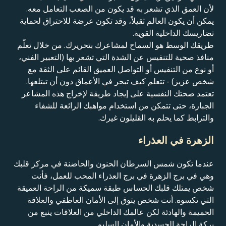
لأن العمق الذي تشعر به قد يكون من الصعب التعامل معه.
يمكن أن يكون العالم ثقيلاً، وقد تكون عرضة للاحتراق لحماية
تضاريسك الداخلية القوية.
طريقك الوسط هو السماح لمشاعرك بتحريرك. من خلال تعلّم
منافذ صحية للتنفيس عن الشدة التي تشعر بها (التعبير الفني،
أو نوع من التنفيس أو التواصل العميق القائم على الثقة مع
شخص عزيز) - تتعلم كيف تبحر في الأعماق دون أن تبتلعها.
تعتمد صحتك النفسية على إيجاد طريقة لإخراج هذه المشاعر
الجبارة، حتى تتمكن من استخدام مواهبك الرائعة للشفاء
والترابط كما يحلم به القليلون غيرك.
الزهرة في العذراء
عندما تكون شمس السرطان الحنون والحاضنة في مركز قلبك
وهي في برج الزهرة في برج العذراء المحب للعمل، فأنت
شخص يمتلك قلبك الحساس طبقة سميكة من الراحة العميقة
التي تكسوه. أنت شخص يتوق إلى الأمان العاطفي والعلاقة
الحميمة والهادئة لكن عالمك الداخلي من العلاقات ينبع من
بركة الراحة الجسدية والأمان السليم.