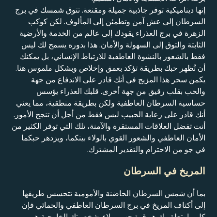
إنها ديناميكية توفر جاذبية جميلة ومقنعة. تتوق شمسك في برج
السرطان إلى عش آمن وتطمئن إلى المألوف. لكن كوكب
الزهرة في برج العذراء يقودك إلى عالم من الخدمة والأرضية
الثابتة والتوق إلى السهولة والأمان. هذا بدوره يسمح لك ليس
فقط بالشعور بالنشوة العاطفية للارتباط الإنساني، بل يمكنك
أن تُظهر حبك بطريقة تؤكد بعمق وإخلاص وبشكل ملموس هنا.
يكمن سحر هذا المزيج في أنك قادر على الاندفاع من جهة
والحب بقلب رقيق من جهة أخرى. قلبك العذراء يؤسس
حساسية السرطان العاطفية ولكن بطريقة منطقية، مما يعني
أنك قادر على رعاية الحبيب ليس فقط من أجل أن تنجح الأمور.
أنت تفضل العلاقات المستقرة والآمنة، تلك التي توفر الكثير من
الأمان العاطفي والشعور القوي بالولاء بينكما، ويزدهر حبكما
في جو من الاحترام والتقدير المشترك.
المريخ في السرطان
بما أن شمس السرطان الحاضنة والأمومية تتحسس طريقها
إلى أكتاف المريخ في برج السرطان العاطفي والحمائي فإن
كل ما يتعلق بك هو قوة حب وولاء. شخصيتك الخارجية هي