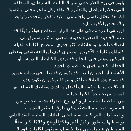
بلوتو في برج العذراء في منزلك الثالث، السرطان، المنطقة
التي تحكم التواصل والتعلّم والأشقاء وكل ما هو محلي. بالنسبة
لك، هذا تحوّل نفسي واجتماعي - كيف تفكر وتتحدث وترتبط
بالأشخاص الأقرب إليك.
لن تبقى الدردشة في ظل هذا التيار المتقاطع هواءً رقيقًا. قد
تبدو الأحاديث الصغيرة عديمة المعنى تمامًا، وستتوق إلى
اتصالات أعمق ومحادثات أكثر جدوى. ستصبح الكلمات ثقيلة -
كلماتك وكلمات الآخرين - وسترى كيف أن اللغة تشفي وتعطي
التمكين وتؤلم حتى النخاع. قد تزدهر الكتابة أو التدريس أو
الخطابة كتعبير قوي عن صوتك الجديد.
الأشقاء أو الجيران الذين قد يكونون قد ظلوا في سبات عميق،
قد تصبح هذه العلاقات أكثر وضوحًا. يمكن أن تكون هذه
العلاقات مرايا تعكس لك أفضل ما لديك ونقاطك العمياء. إنها
ليست مريحة جداً، لكنها تحولية.
من الناحية العقلية، بلوتو في برج العذراء يشبه التخلص من
السموم. حيث يتم التشكيك في طرق التفكير القديمة،
والمعتقدات التي كانت تعيقنا حتى العادات السلبية للنقد الذاتي.
بواسطتها ستطور تركيزًا أكبر وفكرًا أوضح وكلامًا أكثر صدقًا.
السرطان عندما ينتهي هذا الانتقال، سيكون لكلماتك قوة لا