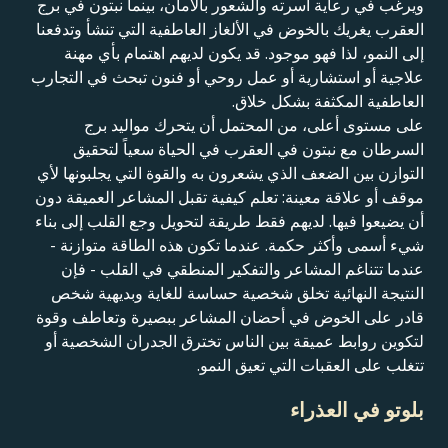
ويرغب في رعاية أسرته والشعور بالأمان، بينما نبتون في برج
العقرب يغريك بالخوض في الألغاز العاطفية التي تنشأ وتدفعنا
إلى النمو، لذا فهو موجود. قد يكون لديهم اهتمام بأي مهنة
علاجية أو استشارية أو عمل روحي أو فنون تبحث في التجارب
العاطفية المكثفة بشكل خلاق.
على مستوى أعلى، من المحتمل أن يتحرك مواليد برج
السرطان مع نبتون في العقرب في الحياة سعياً لتحقيق
التوازن بين الضعف الذي يشعرون به والقوة التي يجلبونها لأي
موقف أو علاقة معينة: تعلم كيفية تقبل المشاعر العميقة دون
أن يضيعوا فيها. لديهم فقط طريقة لتحويل وجع القلب إلى بناء
شيء أسمى وأكثر حكمة. عندما تكون هذه الطاقة متوازنة -
عندما تتناغم المشاعر والتفكير المنطقي في القلب - فإن
النتيجة النهائية تخلق شخصية حساسة للغاية وبديهية شخص
قادر على الخوض في أحضان المشاعر ببصيرة وتعاطف وقوة
لتكوين روابط عميقة بين الناس تخترق الجدران الشخصية أو
تتغلب على العقبات التي تعيق النمو.
بلوتو في العذراء