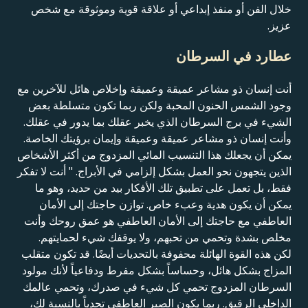
خلال الفن أو منفذ إبداعي أو علاقة قوية وموثوقة مع شخص
عزيز.
عطارد في السرطان
أنت إنسان ذو مشاعر عميقة وعميقة وإخلاص هائل للآخرين مع
وجود الشمس الحنون المحبة ولكن ربما تكون متسلطة بعض
الشيء في برج السرطان الذي يخبر عقلك بما يدور في عقلك.
وأنت إنسان ذو مشاعر عميقة وعميقة وإيمان برؤيتك الخاصة.
يمكن أن يجعلك هذا التنسيب المائي المزدوج من أكثر الأشخاص
الذين يتجهون نحو العمل بشكل إلزامي في الأبراج. " أنت لا تفكر
فقط، بل تعمل على تطبيق تلك الأفكار بيد من حديد، وهو ما
يمكن أن يكون هدية وعبء خاص. توازن حاجتك إلى الأمان
العاطفي مع حاجتك إلى الأمان العاطفي هو عمق روحك وأنت
مخلص بشدة وتحمي من تحبهم، ولا يوقفك شيء لحمايتهم.
لكن هذه القوة الهائلة محفوفة بالتحديات أيضًا. قد تكون متقلب
المزاج بشكل هائل، وحساساً بشكل مفرط ودفاعياً لأنك مولود
السرطان المزدوج تحمي كل شيء في صدرك، وتحمي عالمك
الداخلي الرقيق. ربما يكون الصبر العاطفي تحدياً بالنسبة لك،