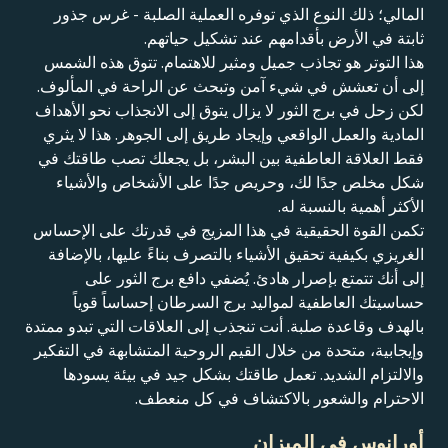
المالي؛ ذلك النوع الذي توفره العملية الصلبة - غرس جذور
ثابتة في الأرض بأقدامهم عند تشكيل حياتهم.
هذا التوتر هو تجاذب جميل ومثير للاهتمام. تتوق هذه الشمس
إلى أن تعشش في شيء آمن وتبحث عن الراحة في المألوف.
لكن زحل في برج الثور لا يزال يتوق إلى الانجذاب نحو الأهداف
المادية والعمل الواقعي وإيجاد طريق إلى الجوهر. هذا لا يثري
فقط العلاقة العاطفية بين البشر، بل يجعلك تصب طاقتك في
شكل مخلص جدًا لك، وحريص جدًا على الأشخاص والأشياء
الأكثر أهمية بالنسبة له.
تكمن القوة الحقيقية في هذا المزيج في قدرتك على الإحساس
الغريزي بكيفية تحقيق الأشياء بالتصرف بناءً عليها، بالإضافة
إلى أنك تتمتع بإصرار هادئ. يُضفي دافع برج الثور على
حساسيتك العاطفية لمواليد برج السرطان إحساساً قوياً
بالهدف وقاعدة صلبة. أنت تنجذب إلى العلاقات التي تبدو ممتدة
وإيجابية، متحدة من خلال القيم الروحية المتشابهة في التفكير
والالتزام الشديد. تعمل طاقتك بشكل جيد في بيئة يسودها
الاحترام والشعور بالاكتشاف في كل منعطف.
أورانوس في الميزان