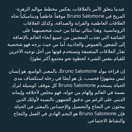
عندما يتعلق الأمر بالعلاقات، يعكس مخطط مواليد الزهرة-
المريخ في Bruno Salomone موقفاً عاطفياً وديناميكياً تجاه
العلاقات العاطفية والقرابة والصداقة، وكذلك العلاقات
الرومانسية. وهذا مثالي تمامًا من حيث شخصيتهما على
الشاشة التي تجذب المعجبين من جميع أنحاء العالم بالإضافة
إلى الشعور بالغموض والجاذبية. أما من حيث برجه فهو شخصية
تقدّر العلاقات المتعمقة وتستخدم قوتها من أجل توجيه الآخرين
للقيام بنفس الشيء كخطوة نحو مجتمع أكثر تطورًا.
إن قراءة مولد Bruno Salomone، بالمعنى الواسع، هو إنسان
ليس مشهورًا فحسب، بل هو أيضًا في رحلة استكشاف مدى
الحياة. يستخدم Bruno Salomone كل موقف كوسيلة لترك
بصمة في العالم وإلهام من حوله، فهو مخلص لأخلاقه وإيمانه
الديني على الرغم من تدقيق الجمهور. بالنسبة لأولئك الذين
يبحثون عن النجاح والتحصيل والإحساس بالمعنى في الحياة،
فإن Bruno Salomone هو النجم الهادي في العمل والنجاح
والنشاط الاجتماعي.