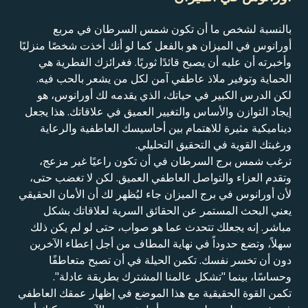
بالنسبة لشخص ما أن تكون شمس السرطان في مربع
أورانوس في الميزان هو بالفعل كما لو أنك أخذت شخصًا منزليًا
وأخبرته أن عليه أن يصبح قائدًا ثوريًا. فغرائزك الفطرية هي
الحماية وتوفير ملاذ عاطفي آمن لكل من يشعر بالحب فيه.
لكن الدرس الكبير في حياتك، الذي يقدمه لك أورانوس، هو
إيجاد التوازن والأساس والتغيير العميق في علاقاتك. هذا يجعل
ديناميكية مثيرة للاهتمام بين أحاسيسك العاطفية والرعاية
ورغبتك القوية في التحقيق التحليلي.
ترغب شمس برج السرطان في أن تكون راعيًا غير مزعج،
وتقدم العزاء والتواصل العاطفي العميق. لكن لا تغضب حتى،
لأن أورانوس في برج الميزان جاء ليُظهر لك أن الأمان الحقيقي
يعني البحث المستمر عن الحقائق السرية لعلاقاتك بشكل
مباشر. إنه يجعلك تتحدث عما هو صواب، حتى لو لم يكن ذلك
سهلاً، وتضع حدوداً في نهاية المطاف من أجل إعطاء الآخرين
دون أن تخسر نفسك. تكمن الحيلة في أن تصبح متعاطفًا
وحساسًا، بينما "تشكل عالمنا المشترك بطريقة عادلة".
تكمن القوة الحقيقية مع هذا الموضع في إظهار عمقك العاطفي