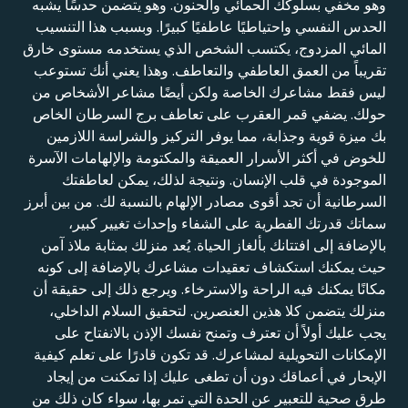
وهو مخفي بسلوكك الحمائي والحنون. وهو يتضمن حدسًا يشبه
الحدس النفسي واحتياطيًا عاطفيًا كبيرًا. وبسبب هذا التنسيب
المائي المزدوج، يكتسب الشخص الذي يستخدمه مستوى خارق
تقريباً من العمق العاطفي والتعاطف. وهذا يعني أنك تستوعب
ليس فقط مشاعرك الخاصة ولكن أيضًا مشاعر الأشخاص من
حولك. يضفي قمر العقرب على تعاطف برج السرطان الخاص
بك ميزة قوية وجذابة، مما يوفر التركيز والشراسة اللازمين
للخوض في أكثر الأسرار العميقة والمكتومة والإلهامات الآسرة
الموجودة في قلب الإنسان. ونتيجة لذلك، يمكن لعاطفتك
السرطانية أن تجد أقوى مصادر الإلهام بالنسبة لك. من بين أبرز
سماتك قدرتك الفطرية على الشفاء وإحداث تغيير كبير،
بالإضافة إلى افتتانك بألغاز الحياة. يُعد منزلك بمثابة ملاذ آمن
حيث يمكنك استكشاف تعقيدات مشاعرك بالإضافة إلى كونه
مكانًا يمكنك فيه الراحة والاسترخاء. ويرجع ذلك إلى حقيقة أن
منزلك يتضمن كلا هذين العنصرين. لتحقيق السلام الداخلي،
يجب عليك أولاً أن تعترف وتمنح نفسك الإذن بالانفتاح على
الإمكانات التحويلية لمشاعرك. قد تكون قادرًا على تعلم كيفية
الإبحار في أعماقك دون أن تطغى عليك إذا تمكنت من إيجاد
طرق صحية للتعبير عن الحدة التي تمر بها، سواء كان ذلك من