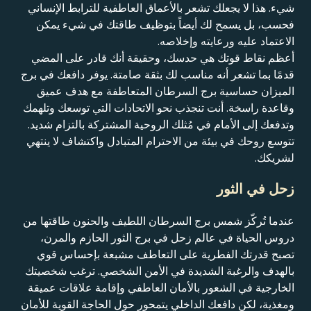
شيء. هذا لا يجعلك تشعر بالأعماق العاطفية للترابط الإنساني
فحسب، بل يسمح لك أيضاً بتوظيف طاقتك في شيء يمكن
الاعتماد عليه ورعايته وإخلاصه.
أعظم نقاط قوتك هي حدسك، وحقيقة أنك قادر على المضي
قدمًا بما تشعر أنه مناسب لك بثقة صامتة. يوفر دافعك في برج
الميزان حساسية برج السرطان المتعاطفة مع هدف عميق
وقاعدة راسخة. أنت تنجذب نحو الاتحادات التي توسعك وتلهمك
وتدفعك إلى الأمام في مُثلك الروحية المشتركة بالتزام شديد.
تتوسع روحك في بيئة من الاحترام المتبادل واكتشاف لا ينتهي
لشريكك.
زحل في الثور
عندما تُركّز شمس برج السرطان اللطيف والحنون طاقتها من
دروس الحياة في عالم زحل في برج الثور الحازم والمرن،
تصبح قدرتك الفطرية على التعاطف مشبعة بإحساس قوي
بالهدف والرغبة الشديدة في الأمن الشخصي. ترغب شخصيتك
الخارجية في الشعور بالأمان العاطفي وإقامة علاقات عميقة
ومغذية، لكن دافعك الداخلي يتمحور حول الحاجة القوية للأمان