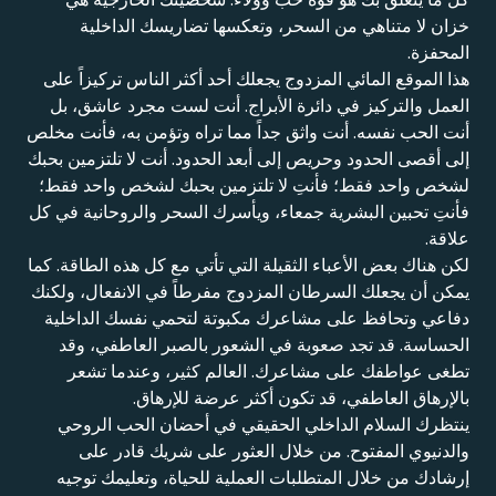
خزان لا متناهي من السحر، وتعكسها تضاريسك الداخلية
المحفزة.
هذا الموقع المائي المزدوج يجعلك أحد أكثر الناس تركيزاً على
العمل والتركيز في دائرة الأبراج. أنت لست مجرد عاشق، بل
أنت الحب نفسه. أنت واثق جداً مما تراه وتؤمن به، فأنت مخلص
إلى أقصى الحدود وحريص إلى أبعد الحدود. أنت لا تلتزمين بحبك
لشخص واحد فقط؛ فأنتِ لا تلتزمين بحبك لشخص واحد فقط؛
فأنتِ تحبين البشرية جمعاء، ويأسرك السحر والروحانية في كل
علاقة.
لكن هناك بعض الأعباء الثقيلة التي تأتي مع كل هذه الطاقة. كما
يمكن أن يجعلك السرطان المزدوج مفرطاً في الانفعال، ولكنك
دفاعي وتحافظ على مشاعرك مكبوتة لتحمي نفسك الداخلية
الحساسة. قد تجد صعوبة في الشعور بالصبر العاطفي، وقد
تطغى عواطفك على مشاعرك. العالم كثير، وعندما تشعر
بالإرهاق العاطفي، قد تكون أكثر عرضة للإرهاق.
ينتظرك السلام الداخلي الحقيقي في أحضان الحب الروحي
والدنيوي المفتوح. من خلال العثور على شريك قادر على
إرشادك من خلال المتطلبات العملية للحياة، وتعليمك توجيه