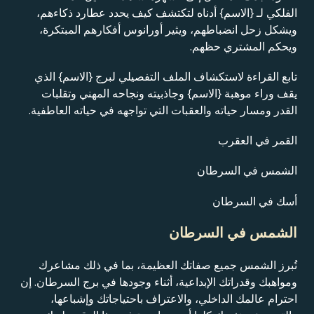
الفلكي لـ {الاسم} أدناه لتكتشف كيف يحدد عطارد ذكاءهم،
ويشكل زحل انضباطهم، ويثير أورانوس أفكارهم المبتكرة،
ويحكم المشتري حظهم.
تابع القراءة لاستكشاف الملف التفصيلي لبرج {الاسم} الذي
يقف وراء موهبة {الاسم} وجاذبيته ونجاحه المهني وتقلبات
القدر ومسار حياته والعقبات التي تواجهه في حياته العاطفية.
القمر في العقرب
الشمس في السرطان
أسك في السرطان
الشمس في السرطان
تُبرز الشمس جميع صفاتك العظيمة، بما في ذلك مشاعرك
ومواهبك وقدراتك الإبداعية، أثناء وجودها في برج السرطان. إن
احترام عالمك الداخلي، والاعتراف باحتياجاتك وإشباعها،