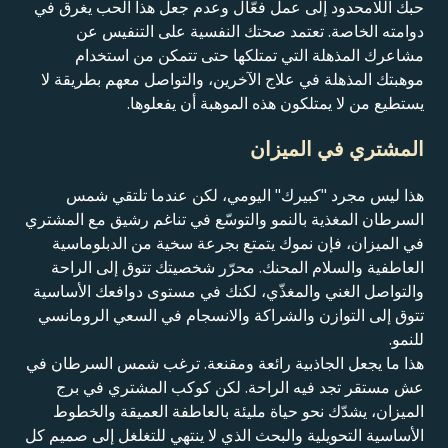
حبك اللامحدود إلى عمل فعّال وعدم جعل هذا الحب يغرق في
دوامته الخاصة. تعتمد صحتك النفسية على التنفيس عن
مشاعرك المذهلة التي تمتلكها حتى تتمكن من استخدام
موهبتك المذهلة في علاج الآخرين، والتواصل معهم بطريقة لا
يستطيع من لا يمتلكون هذه الموهبة أن يفعلوها.
المشتري في الميزان
هذا ليس مجرد "كبيرك" اليومي، لكن عندما تلتقي شمس
السرطان المغذية بالنمو والتوسّع في تناغم رشيق مع المشتري
في الميزان، فإن نموك يتمتع بجرعة سخية من الدبلوماسية
العاطفية والسلام المحنك. محرّر شخصيتك تتوق إلى الراحة
والتواصل الغني والمغذّي، لكنك في مستوى دوافعك الأساسية
تتوق إلى التوازن والشراكة والانسجام في السعي الرومانسي
للنمو.
هذا ما يجعل الجاذبية رائعة ومقنعة. ترغب شمس السرطان في
عش مستقر تجد فيه الراحة. لكن كوكب المشتري في برج
الميزان، يشدّك نحو حياة مليئة بالعاطفة العميقة والخطوط
الأساسية التحويلية والبحث الذي لا ينتهي للتغلغل إلى صميم كل