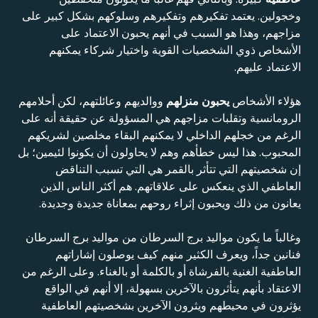
وخجولين. يعتمد تفكيرهم وتفكيرهم وسلوكهم بشكل كبير على
مزاجهم، وهذا هو السبب في أنهم يحبون الاعتماد على
الأشخاص ذوي الشخصيات القوية واختيار شركاء يمكنهم
الاعتماد عليهم.
هؤلاء الأشخاص
يحبون منزلهم
ووالديهم وعائلتهم، لكن أحلامهم
الرومانسية وتقلبات مزاجهم هي المسؤولة عن حقيقة أنه على
الرغم من خجلهم الداخلي لا يمكنهم البقاء مخلصين لشريكهم
المحبوب. هذا ليس خطأهم وهم لا يحاولون أن يكونوا لئيمين؛ بل
إن شخصيتهم التي تتأثر بالقمر هي التي تسبب التناقض
العاطفي الذي ينعكس على علاقاتهم. هم أكثر الناس الذين
يعانون من ذلك ويحبون إثراء روحهم بمعاناة جديدة وجديدة.
وغالباً ما يكون مواليد برج السرطان من مواليد برج السرطان
فنانين جداً، ويعرف الكثير منهم كيف يوصلون إشاراتهم
العاطفية الغنية بالفرشاة أو بالكلمة أو بالغناء. وعلى الرغم من
الاعتقاد بأنهم يتأثرون بالآخرين بسهولة، إلا أنهم في الواقع
يؤثرون في محيطهم ويثرون الآخرين بشخصيتهم العاطفية