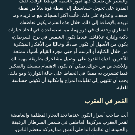
والتعبير عن نفسك كلها أمور حاسمة في هذا الوقت. لديك
القدرة على تحويل حساسيتك إلى نقطة قوة بدلاً من نقطة
ضعف، وعلاوة على ذلك، فأنت أكثر انسجامًا مع ما تريده وما
تريده. بالإضافة إلى ذلك، خلال هذه الفترة، يكون تعاطفك
الفطري وحدسك في ذروتهما، مما سيساعدك في اتخاذ خيارات
ذكية وإدارة علاقاتك. عندما تكون الشمس في برج السرطان،
يكون من الأسهل أن تكون صادقًا وخاليًا من الأفكار المبتكرة.
من خلال الكتابة أو الرسم أو حتى مجرد القيام بأشياء ممتعة
للآخرين، لديك القدرة على توصيل مشاعرك بطريقة مهمة لك
وللأشخاص من حولك. يمكن أن يكون الاهتمام بنفسك والتفكير
فيما تشعرين به مفيدًا في الحفاظ على حالة التوازن؛ ومع ذلك،
يجب أن تنتبهي إلى تقلبات المزاج وإمكانية أن تكوني حساسة
للغاية.
القمر في العقرب
أنت صاحب أسرار الكون عندما تجد البحار المظلمة والغامضة
لقمر العقرب مركزها العاطفي في شمس السرطان الرقيقة
والحنونة. إن عالمك الداخلي أعمق مما يدركه معظم الناس،