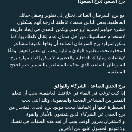
برج الصعود
(برج الصعود)
مع برج السرطان الصاعد، تحتاج إلى تطوير وصقل حياتك
العاطفية. بعض الناس ضعفاء عاطفيًا لدرجة أنهم يشكلون
قشرة حولهم لحماية أرواحهم. ويكمن التحدي في إيجاد طريقة
لاستخدام حساسيتك من أجل ضمان عدم إثقال كاهلك بها. كما
يمكن لمولود برج السرطان الصاعد أن يفاجأ بكمية المشاعر
المخفية تحت مظهره الهادئ والبارد. يجب أن تتعلم العيش وفقًا
لإيقاعاتك وتياراتك الداخلية والعضوية. لا يمكن إقناع مولود برج
السرطان الصاعد، الذي تحكمه المشاعر، بالتفسيرات والحجج
المنطقية.
برج الجدي الصاعد - الشركاء والتوافق
إذا كنت ترغب في البقاء في علاقتك العاطفية، يجب أن تتعلم
التمييز بين المشاعر الصحية والمعقولة، وتلك التي يجب
السيطرة عليها أو إخمادها. يبحث مولود برج الجدي المنحدر من
برج الجدي عن الشركاء الذين يتمتعون بالأمان والقوة
والاستقرار. بمرور الوقت يجب أن تجد هذه الصفات في نفسك
ولا تتوقع الحصول عليها من الآخرين.