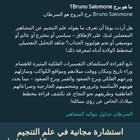
ما هو برج Bruno Salomone؟
Bruno Salomone برج البروج هو السرطان.
هل أردت يومًا أن تعرف ما يقوله علم التنجيم عن المشاهير
المفضلين لديك على الإطلاق – سياسي أو مخترع أو عالم أو
موسيقي أو نجم هوليوود الجذاب؟ شاهد التحليل التفصيلي
لمخطط الولادة أدناه لمعرفة ذلك!
تابع القراءة لاستكشاف التفسيرات الفلكية المثيرة للاهتمام
وراء تاريخ ومكان ووقت ميلادهم ومواقع الكواكب ومنازلهم
وبرجهم الفلكي وبرج الصعود والقمر وبرج الصعود – مما يحدد
هويتهم الأساسية وغرورهم وشخصيتهم الخارجية وصراعاتهم
العاطفية وطريقهم نحو النجاح. قد تكشف قراءة مخطط
ميلادك الخاص عن رؤى مماثلة!
السرطان جداول مواليد المشاهير
استشارة مجانية في علم التنجيم