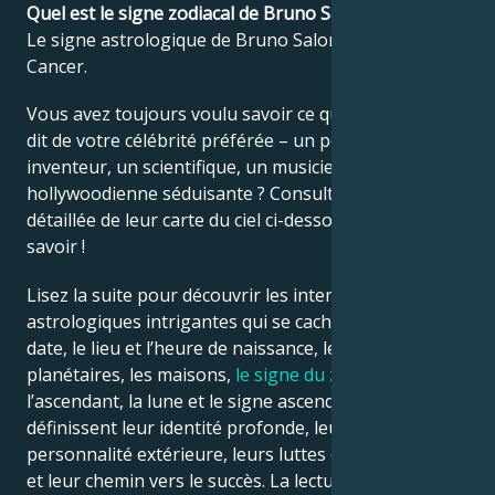
Quel est le signe zodiacal de Bruno Salomone ?
Le signe astrologique de Bruno Salomone est
Français
Cancer.
Vous avez toujours voulu savoir ce que l’astrologie
Português
dit de votre célébrité préférée – un politicien, un
inventeur, un scientifique, un musicien ou une star
hollywoodienne séduisante ? Consultez l’analyse
العربية
détaillée de leur carte du ciel ci-dessous pour le
savoir !
日本語
Lisez la suite pour découvrir les interprétations
astrologiques intrigantes qui se cachent derrière la
date, le lieu et l’heure de naissance, les positions
planétaires, les maisons,
le signe du zodiaque
,
l’ascendant, la lune et le signe ascendant – qui
définissent leur identité profonde, leur ego, leur
personnalité extérieure, leurs luttes émotionnelles
et leur chemin vers le succès. La lecture de votre