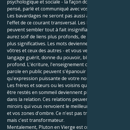
psychologique et sociale - la façon dont vous avez
pensé, parlé et communiqué avec vos proches.
Les bavardages ne seront pas aussi aérés sous
l'effet de ce courant transversal. Les bavardages
peuvent sembler tout à fait insignifiants, et vous
aurez soif de liens plus profonds, de conversations
plus significatives. Les mots deviennent lourds - les
vôtres et ceux des autres - et vous verrez comment le
langage guérit, donne du pouvoir, blesse au plus
profond. L'écriture, l'enseignement ou la prise de
parole en public peuvent s'épanouir en tant
qu'expression puissante de votre nouvelle voix.
Les frères et sœurs ou les voisins qui étaient peut-
être restés en sommeil deviennent plus prononcés
dans la relation. Ces relations peuvent être des
miroirs qui vous renvoient le meilleur de vous-même
et vos zones d'ombre. Ce n'est pas très confortable,
mais c'est transformateur.
Mentalement, Pluton en Vierge est comme une