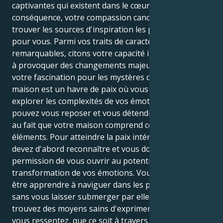
captivantes qui existent dans le cœur de l'homme. En
conséquence, votre compassion cancérienne peut
trouver les sources d'inspiration les plus puissantes
pour vous. Parmi vos traits de caractère les plus
remarquables, citons votre capacité innée à guérir et
à provoquer des changements majeurs, ainsi que
votre fascination pour les mystères de la vie. Votre
maison est un havre de paix où vous pouvez
explorer les complexités de vos émotions et où vous
pouvez vous reposer et vous détendre. Cela est dû
au fait que votre maison comprend ces deux
éléments. Pour atteindre la paix intérieure, vous
devez d'abord reconnaître et vous donner la
permission de vous ouvrir au potentiel de
transformation de vos émotions. Vous pourrez peut-
être apprendre à naviguer dans les profondeurs
sans vous laisser submerger par elles si vous
trouvez des moyens sains d'exprimer l'intensité que
vous ressentez, que ce soit à travers l'art, un