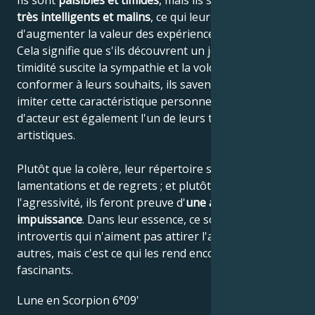
Ils sont
paisibles et timides
, mais ils sont également
très intelligents et malins
, ce qui leur permet
d'augmenter la valeur des expériences accumulées.
Cela signifie que s'ils découvrent un jour que leur
timidité suscite la sympathie et la volonté de se
conformer à leurs souhaits, ils savent comment
imiter cette caractéristique personnelle, car le jeu
d'acteur est également l'un de leurs talents
artistiques.
Plutôt que la colère, leur répertoire se compose de
lamentations et de regrets ; et plutôt que de
l'agressivité, ils feront preuve d'
une agréable
impuissance
. Dans leur essence, ce sont des
introvertis qui n'aiment pas attirer l'attention des
autres, mais c'est ce qui les rend encore plus
fascinants.
Lune en Scorpion 6°09'