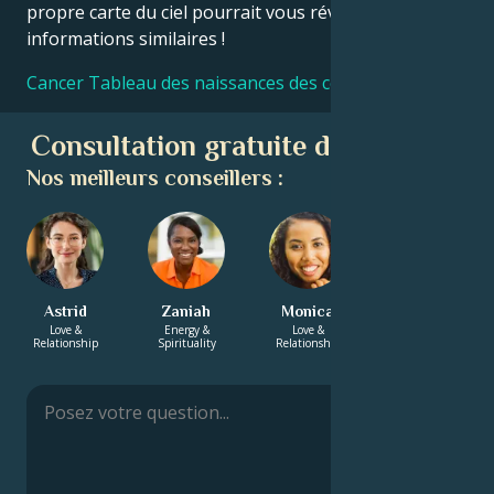
propre carte du ciel pourrait vous révéler des
informations similaires !
Cancer Tableau des naissances des célébrités
Consultation gratuite d'astrologie
Nos meilleurs conseillers :
Astrid
Zaniah
Monica
Hayden
Love &
Energy &
Love &
Love &
Relationship
Spirituality
Relationship
Relationship