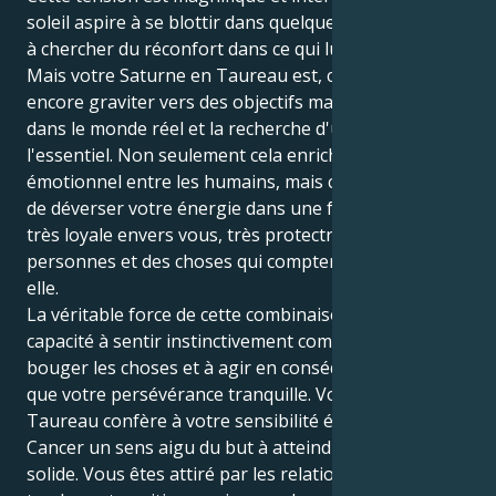
soleil aspire à se blottir dans quelque chose de sûr et
à chercher du réconfort dans ce qui lui est familier.
Mais votre Saturne en Taureau est, comme, non, doit
encore graviter vers des objectifs matériels, l'action
dans le monde réel et la recherche d'un chemin vers
l'essentiel. Non seulement cela enrichit le lien
émotionnel entre les humains, mais cela vous permet
de déverser votre énergie dans une forme qui est
très loyale envers vous, très protectrice des
personnes et des choses qui comptent le plus pour
elle.
La véritable force de cette combinaison est votre
capacité à sentir instinctivement comment faire
bouger les choses et à agir en conséquence, ainsi
que votre persévérance tranquille. Votre dynamisme
Taureau confère à votre sensibilité émotionnelle
Cancer un sens aigu du but à atteindre et une base
solide. Vous êtes attiré par les relations qui semblent