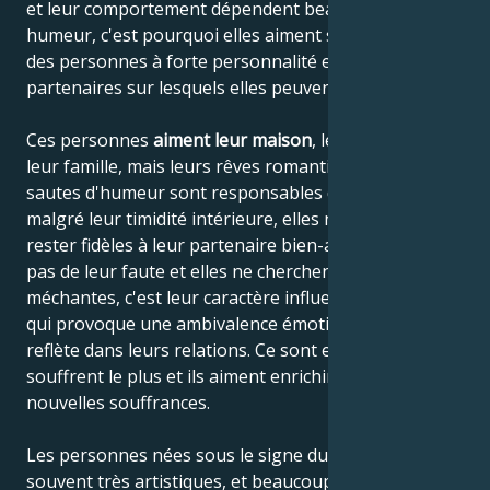
et leur comportement dépendent beaucoup de leur
humeur, c'est pourquoi elles aiment s'appuyer sur
des personnes à forte personnalité et choisir des
partenaires sur lesquels elles peuvent s'appuyer.
Ces personnes
aiment leur maison
, leurs parents et
leur famille, mais leurs rêves romantiques et leurs
sautes d'humeur sont responsables du fait que,
malgré leur timidité intérieure, elles ne peuvent pas
rester fidèles à leur partenaire bien-aimé. Ce n'est
pas de leur faute et elles ne cherchent pas à être
méchantes, c'est leur caractère influencé par la Lune
qui provoque une ambivalence émotionnelle qui se
reflète dans leurs relations. Ce sont eux qui en
souffrent le plus et ils aiment enrichir leur âme de
nouvelles souffrances.
Les personnes nées sous le signe du Cancer sont
souvent très artistiques, et beaucoup d'entre elles