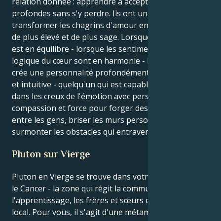
relation donnée : apprendre à accepter les émotions
profondes sans s'y perdre. Ils ont une façon de
transformer les chagrins d'amour en quelque chose
de plus élevé et de plus sage. Lorsque cette énergie
est en équilibre - lorsque les sentiments et la pensée
logique du cœur sont en harmonie - le résultat final
crée une personnalité profondément compatissante
et intuitive - quelqu'un qui est capable de s'aventurer
dans les creux de l'émotion avec perspicacité,
compassion et force pour forger des liens profonds
entre les gens, briser les murs personnels ou
surmonter les obstacles qui entravent la croissance.
Pluton sur Vierge
Pluton en Vierge se trouve dans votre 3ème maison,
le Cancer - la zone qui régit la communication,
l'apprentissage, les frères et sœurs et tout ce qui est
local. Pour vous, il s'agit d'une métamorphose