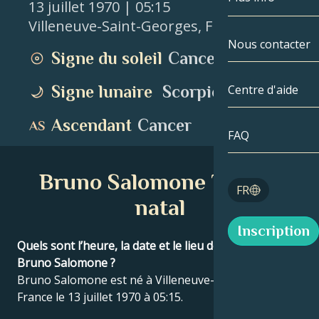
13 juillet 1970
| 05:15
Villeneuve-Saint-Georges
,
France
Gémeaux
Par date
Compatibilité
Nous contacter
Signe du soleil
Cancer
Cancer
AstroCartogr
Moonologie
Signe lunaire
Scorpion
Centre d'aide
Lion
Tarot
Ascendant
Cancer
Vierge
FAQ
Nombres angé
Balance
Bruno Salomone Thème
Blog
FR
Scorpion
natal
English
Inscription
Sagittaire
Quels sont l’heure, la date et le lieu de naissance de
Bruno Salomone ?
Español
Bruno Salomone est né à Villeneuve-Saint-Georges,
France le 13 juillet 1970 à 05:15.
Deutsch