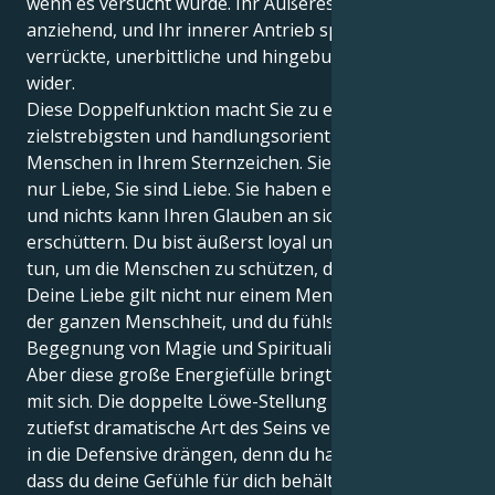
wenn es versucht würde. Ihr Äußeres ist unendlich
anziehend, und Ihr innerer Antrieb spiegelt dieselbe
verrückte, unerbittliche und hingebungsvolle Liebe
wider.
Diese Doppelfunktion macht Sie zu einem der
zielstrebigsten und handlungsorientiertesten
Menschen in Ihrem Sternzeichen. Sie fühlen nicht
nur Liebe, Sie sind Liebe. Sie haben eine klare Vision
und nichts kann Ihren Glauben an sich selbst
erschüttern. Du bist äußerst loyal und würdest alles
tun, um die Menschen zu schützen, die du liebst.
Deine Liebe gilt nicht nur einem Menschen, sondern
der ganzen Menschheit, und du fühlst dich bei jeder
Begegnung von Magie und Spiritualität angezogen.
Aber diese große Energiefülle bringt schwere Lasten
mit sich. Die doppelte Löwe-Stellung kann dir eine
zutiefst dramatische Art des Seins verleihen und dich
in die Defensive drängen, denn du hast das Gefühl,
dass du deine Gefühle für dich behältst, um deinen