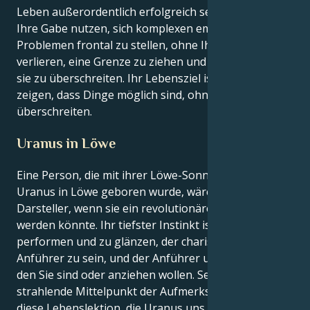
Leben außerordentlich erfolgreich sein, wenn Sie
Ihre Gabe nutzen, sich komplexen emotionalen
Problemen frontal zu stellen, ohne Ihre Fähigkeit zu
verlieren, eine Grenze zu ziehen und sich zu weigern,
sie zu überschreiten. Ihr Lebensziel ist es, allen zu
zeigen, dass Dinge möglich sind, ohne Grenzen zu
überschreiten.
Uranus in Löwe
Eine Person, die mit ihrer Löwe-Sonne und einem
Uranus in Löwe geboren wurde, wäre ein Star-
Darsteller, wenn sie ein revolutionärer Regisseur
werden könnte. Ihr tiefster Instinkt ist es, zu
performen und zu glänzen, der charismatische
Anführer zu sein, und der Anführer um jeden zu sein,
den Sie sind oder anziehen wollen. Sei jedoch der
strahlende Mittelpunkt der Aufmerksamkeit, denn
diese Lebenslektion, die Uranus uns allen erteilt,