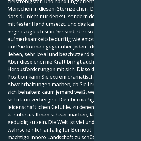
zielstrebigsten und handlungsorientiertesten
Menschen in diesem Sternzeichen. Das liegt daran,
dass du nicht nur denkst, sondern deine Gedanken
mit fester Hand umsetzt, und das kann Fluch und
Segen zugleich sein. Sie sind ebenso
aufmerksamkeitsbedürftig wie emotional komplex,
und Sie können gegenüber jedem, den Sie wirklich
lieben, sehr loyal und beschützend sein.
Aber diese enorme Kraft bringt auch
Herausforderungen mit sich. Diese doppelte Löwe-
Position kann Sie extrem dramatisch und anfällig für
Abwehrhaltungen machen, da Sie Ihre Emotionen für
sich behalten; kaum jemand weiß, welche Schätze
sich darin verbergen. Die übermäßig
leidenschaftlichen Gefühle, zu denen Sie neigen,
könnten es Ihnen schwer machen, lange und
geduldig zu sein. Die Welt ist viel und Sie sind
wahrscheinlich anfällig für Burnout, um Ihre
mächtige innere Landschaft zu schützen. In der