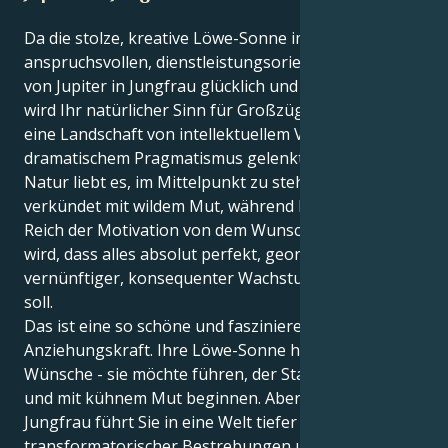
Da die stolze, kreative Löwe-Sonne im
anspruchsvollen, dienstleistungsorientierten Bereich
von Jupiter in Jungfrau glücklich und expansiv ist,
wird Ihr natürlicher Sinn für Großzügigkeit durch
eine Landschaft von intellektuellem Vertrauen und
dramatischem Pragmatismus gelenkt. Ihre äußere
Natur liebt es, im Mittelpunkt zu stehen, und
verkündet mit wildem Mut, während Ihr inneres
Reich der Motivation von dem Wunsch angetrieben
wird, dass alles absolut perfekt, geordnet und ein
vernünftiger, konsequenter Wachstumsprozess sein
soll.
Das ist eine so schöne und faszinierende
Anziehungskraft. Ihre Löwe-Sonne hat ehrgeizige
Wünsche - sie möchte führen, der Star der Show sein
und mit kühnem Mut beginnen. Aber Ihr Jupiter in
Jungfrau führt Sie in eine Welt tiefer Leidenschaft,
transformatorischer Bestrebungen und eines