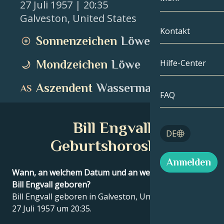
27 Juli 1957
| 20:35
Galveston
,
United States
Zwillinge
Nach Datum
Kompatibilität
Kontakt
Sonnenzeichen
Löwe
Krebs
AstroKartogra
Mondologie
Mondzeichen
Löwe
Hilfe-Center
Löwe
Tarot
Aszendent
Wassermann
Jungfrau
FAQ
Engelszahlen
Waage
Bill Engvall
Blog
DE
Skorpion
Geburtshoroskop
English
Anmelden
Schütze
Wann, an welchem Datum und an welchem Ort wurde
Bill Engvall geboren?
Español
Bill Engvall geboren in Galveston, United States am
27 Juli 1957 um 20:35.
Deutsch