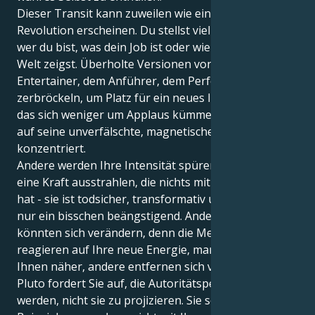
Dieser Transit kann zuweilen wie eine persönliche
Revolution erscheinen. Du stellst vielleicht in Frage,
wer du bist, was dein Job ist oder wie du dich in der
Welt zeigst. Überholte Versionen von "Leo, dem
Entertainer, dem Anführer, dem Performer" könnten
zerbröckeln, um Platz für ein neues Ich zu machen,
das sich weniger um Applaus kümmert und sich mehr
auf seine unverfälschte, magnetische Präsenz
konzentriert.
Andere werden Ihre Intensität spüren. Sie werden
eine Kraft ausstrahlen, die nichts mit Charme zu tun
hat - sie ist todsicher, transformativ und mehr als
nur ein bisschen beängstigend. Andere Beziehungen
könnten sich verändern, denn die Menschen
reagieren auf Ihre neue Energie, manche kommen
Ihnen näher, andere entfernen sich von Ihnen.
Pluto fordert Sie auf, die Autoritätsperson zu
werden, nicht sie zu projizieren. Sie sollen mit gutem