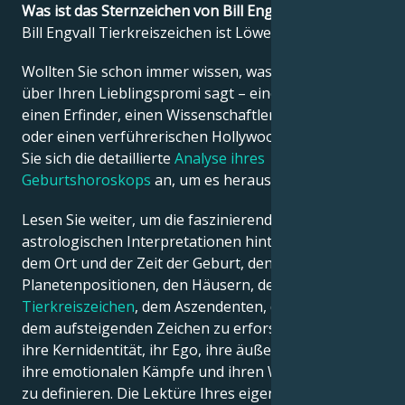
Was ist das Sternzeichen von Bill Engvall?
Bill Engvall Tierkreiszeichen ist Löwe.
Français
Wollten Sie schon immer wissen, was die Astrologie
über Ihren Lieblingspromi sagt – einen Politiker,
Português
einen Erfinder, einen Wissenschaftler, einen Musiker
oder einen verführerischen Hollywood-Star? Sehen
Sie sich die detaillierte
Analyse ihres
العربية
Geburtshoroskops
an, um es herauszufinden!
Lesen Sie weiter, um die faszinierenden
日本語
astrologischen Interpretationen hinter dem Datum,
dem Ort und der Zeit der Geburt, den
Planetenpositionen, den Häusern, dem
Tierkreiszeichen
, dem Aszendenten, dem Mond und
dem aufsteigenden Zeichen zu erforschen – und so
ihre Kernidentität, ihr Ego, ihre äußere Erscheinung,
ihre emotionalen Kämpfe und ihren Weg zum Erfolg
zu definieren. Die Lektüre Ihres eigenen