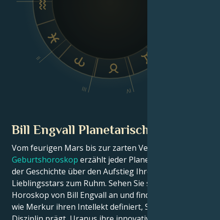
Dsc
VI
II
V
III
IV
Bill Engvall Planetarische Position
Vom feurigen Mars bis zur zarten Venus – in diesem
Geburtshoroskop
erzählt jeder Planet seinen Teil
der Geschichte über den Aufstieg Ihres
Lieblingsstars zum Ruhm. Sehen Sie sich das Astro-
Horoskop von Bill Engvall an und finden Sie heraus,
wie Merkur ihren Intellekt definiert, Saturn ihre
Disziplin prägt, Uranus ihre innovativen Ideen