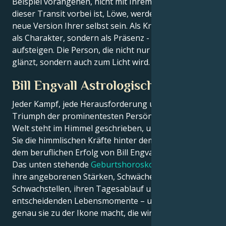
Beispiel vorangehen, nicht mit Ihrem Ego. Wenn
dieser Transit vorbei ist, Löwe, werden Sie eine völlig
neue Version Ihrer selbst sein. Als Kraft - nicht nur
als Charakter, sondern als Präsenz - werden Sie
aufsteigen. Die Person, die nicht nur im Rampenlicht
glänzt, sondern auch zum Licht wird.
Bill Engvall Astrologisches Porträt
Jeder Kampf, jede Herausforderung und jeder
Triumph der prominentesten Persönlichkeiten der
Welt steht im Himmel geschrieben, und jetzt können
Sie die himmlischen Kräfte hinter dem Charme und
dem beruflichen Erfolg von Bill Engvall entschlüsseln.
Das unten stehende
Geburtshoroskop
beschreibt
ihre angeborenen Stärken, Schwächen,
Schwachstellen, ihren Tagesablauf und ihre
entscheidenden Lebensmomente – und enthüllt, was
genau sie zu der Ikone macht, die wir bewundern