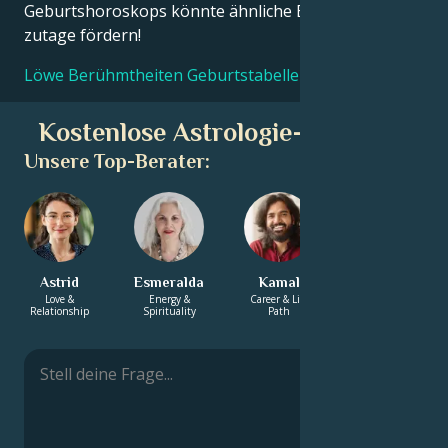
Geburtshoroskops könnte ähnliche Erkenntnisse
zutage fördern!
Löwe Berühmtheiten Geburtstabellen
Kostenlose Astrologie-Beratung
Unsere Top-Berater:
Astrid
Esmeralda
Kamal
Solomon
Love &
Energy &
Career & Life
Energy &
Relationship
Spirituality
Path
Spirituality