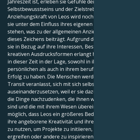
Jahreszeit ist, erleben sie Gefühle der Macht, des
Selbstbewusstseins und der Zielstrebigkeit. Die
Anziehungskraft von Leos wird noch verstärkt, wenn
sie unter dem Einfluss ihres eigenen Sonnenzeichens
stehen, was zu der allgemeinen Anziehungskraft
dieses Zeichens beiträgt. Aufgrund der Klarheit, die
sie in Bezug auf ihre Interessen, Bestrebungen und
kreativen Ausdrucksformen erlangt haben, sind Leos
in dieser Zeit in der Lage, sowohl in ihrem
persönlichen als auch in ihrem beruflichen Leben
Erfolg zu haben. Die Menschen werden durch diesen
Transit veranlasst, sich mit sich selbst
auseinanderzusetzen, weil er sie dazu bringt, über
die Dinge nachzudenken, die ihnen wirklich wichtig
sind und die mit ihrem Wesen übereinstimmen. Es ist
möglich, dass Leos ein größeres Bedürfnis haben,
ihre angeborene Kreativität und ihren Enthusiasmus
zu nutzen, um Projekte zu initiieren, die Initiative zu
ergreifen oder andere zu inspirieren. Das erhöhte