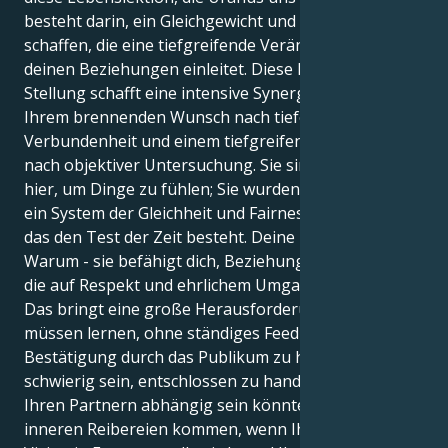
besteht darin, ein Gleichgewicht und eine Struktur zu
schaffen, die eine tiefgreifende Veränderung in
deinen Beziehungen einleitet. Diese Doppel-Leo-
Stellung schafft eine intensive Synergie zwischen
Ihrem brennenden Wunsch nach tiefer
Verbundenheit und einem tiefgreifenden Bedürfnis
nach objektiver Untersuchung. Sie sind nicht nur
hier, um Dinge zu fühlen; Sie wurden geboren, um
ein System der Gleichheit und Fairness aufzubauen,
das den Test der Zeit besteht. Deine Mission ist das
Warum - sie befähigt dich, Beziehungen aufzubauen,
die auf Respekt und ehrlichem Umgang beruhen.
Das bringt eine große Herausforderung mit sich: Sie
müssen lernen, ohne ständiges Feedback und
Bestätigung durch das Publikum zu handeln. Es kann
schwierig sein, entschlossen zu handeln, da Sie von
Ihren Partnern abhängig sein könnten. Es kann zu
inneren Reibereien kommen, wenn Ihre kreative