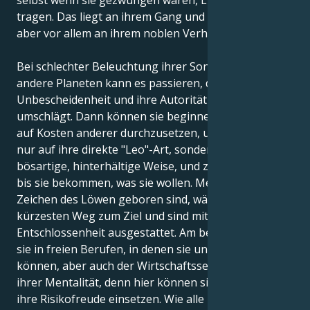
selbst wenn sie gezwungen wären, Lumpen zu
tragen. Das liegt an ihrem Gang und ihrer Haltung,
aber vor allem an ihrem noblen Verhalten.
Bei schlechter Beleuchtung ihrer Sonne durch
andere Planeten kann es passieren, dass ihr Stolz in
Unbescheidenheit und ihre Autorität in Arroganz
umschlägt. Dann können sie beginnen, ihren Willen
auf Kosten anderer durchzusetzen, und zwar nicht
nur auf ihre direkte "Leo"-Art, sondern auch auf eine
bösartige, hinterhältige Weise, und zwar so lange,
bis sie bekommen, was sie wollen. Menschen, die im
Zeichen des Löwen geboren sind, wählen immer den
kürzesten Weg zum Ziel und sind mit großer
Entschlossenheit ausgestattet. Am besten gedeihen
sie in freien Berufen, in denen sie unabhängig sein
können, aber auch der Wirtschaftssektor passt zu
ihrer Mentalität, denn hier können sie ihren Mut und
ihre Risikofreude einsetzen. Wie alle Raubkatzen