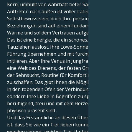
Kern, umhüllt von wahrhaft tiefer Sachlichkeit. Ihr
Auftreten nach außen ist voller Latino-Feuer und
Selbstbewusstsein, doch Ihre persönlichen
Beziehungen sind auf einem Fundament aus echter
Wärme und solidem Vertrauen aufgebaut.
Das ist eine Energie, die ein schönes, interessantes
Tauziehen auslöst. Ihre Löwe-Sonne möchte die
Führung übernehmen und mit furchtloser Kraft
initiieren. Aber Ihre Venus in Jungfrau zieht Sie in
eine Welt des Dienens, der festen Grundregeln und
der Sehnsucht, Routine für Komfort und Sicherheit
zu schaffen. Das gibt Ihnen die Möglichkeit, nicht nur
in den tobenden Ofen der Verbindung zu versinken,
sondern Ihre Liebe in Begriffen zu spüren, die
beruhigend, treu und mit dem Herzen auf dem Mund
physisch präsent sind.
Und das Erstaunliche an diesen Übereinstimmungen
ist, dass Sie wie ein Tier lieben können, und zwar ein
wunderschönes, weiches Tier. Ihr Jungfrauenherz