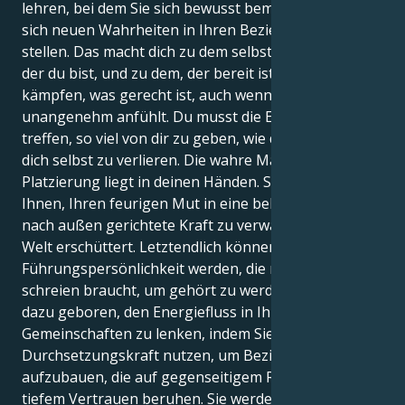
lehren, bei dem Sie sich bewusst bemühen müssen,
sich neuen Wahrheiten in Ihren Beziehungen zu
stellen. Das macht dich zu dem selbstbewussten Star,
der du bist, und zu dem, der bereit ist, für das zu
kämpfen, was gerecht ist, auch wenn es sich
unangenehm anfühlt. Du musst die Entscheidung
treffen, so viel von dir zu geben, wie du kannst, ohne
dich selbst zu verlieren. Die wahre Macht dieser
Platzierung liegt in deinen Händen. Sie ermöglicht es
Ihnen, Ihren feurigen Mut in eine beherrschende,
nach außen gerichtete Kraft zu verwandeln, die die
Welt erschüttert. Letztendlich können Sie eine
Führungspersönlichkeit werden, die nicht zu
schreien braucht, um gehört zu werden. Sie sind
dazu geboren, den Energiefluss in Ihren
Gemeinschaften zu lenken, indem Sie Ihre
Durchsetzungskraft nutzen, um Beziehungen
aufzubauen, die auf gegenseitigem Respekt und
tiefem Vertrauen beruhen. Sie werden in Ihrem