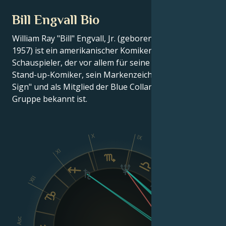
Bill Engvall Bio
William Ray "Bill" Engvall, Jr. (geboren am 27. Juli
1957) ist ein amerikanischer Komiker und
Schauspieler, der vor allem für seine Arbeit als
Stand-up-Komiker, sein Markenzeichen "Here's Your
Sign" und als Mitglied der Blue Collar Comedy
Gruppe bekannt ist.
X
IX
XI
VIII
XII
Asc