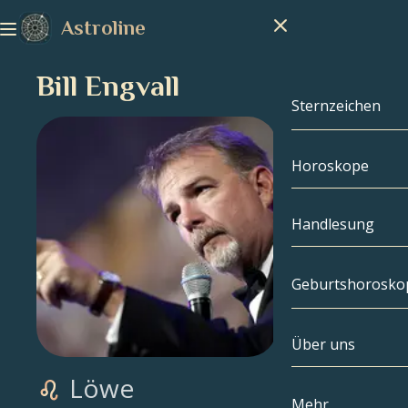
Astroline
Bill Engvall
Sternzeichen
Horoskope
Sternzeichen
Steinbock
Handlesung
Wassermann
Geburtshorosko
Fische
Über uns
Geburtshoros
Widder
Löwe
Stier
Berühmtheite
Mehr